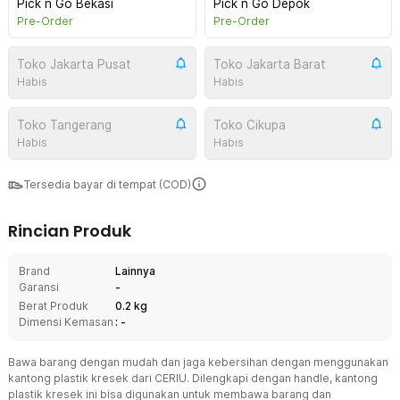
Pick n Go Bekasi
Pick n Go Depok
Pre-Order
Pre-Order
Toko Jakarta Pusat
Toko Jakarta Barat
Habis
Habis
Toko Tangerang
Toko Cikupa
Habis
Habis
Tersedia bayar di tempat (COD)
Rincian Produk
Brand
Lainnya
Garansi
-
Berat Produk
0.2 kg
Dimensi Kemasan
: -
Bawa barang dengan mudah dan jaga kebersihan dengan menggunakan
kantong plastik kresek dari CERIU. Dilengkapi dengan handle, kantong
plastik kresek ini bisa digunakan untuk membawa barang dan