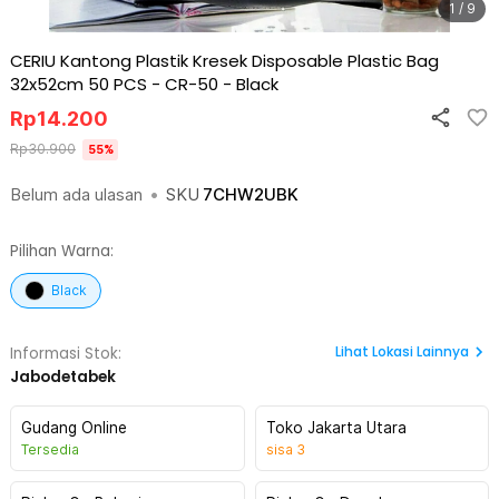
1 / 9
CERIU Kantong Plastik Kresek Disposable Plastic Bag
32x52cm 50 PCS - CR-50
-
Black
Rp
14.200
Rp
30.900
55
%
Belum ada ulasan
•
SKU
7CHW2UBK
Pilihan Warna:
Black
Lihat
Lokasi Lainnya
Informasi Stok:
Jabodetabek
Gudang Online
Toko Jakarta Utara
Tersedia
sisa
3