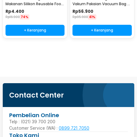
Makanan Silikon Reusable Food
Vakum Pakaian Vacuum Bag 8
Bag Ziplock Size S - PK-15
PCS with Hand Pump - SN1000
Rp
4.400
Rp
56.900
Rp
16.900
74%
Rp
95.900
41%
+ Keranjang
+ Keranjang
Beli Sekarang
Contact Center
Pembelian Online
Telp : (021) 39 700 200
Customer Service (WA) :
0899 721 7050
Toko Kami