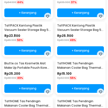
Rp
64.900
44%
Rp
136.900
37%
+ Keranjang
+ Keranjang
TaffPACK Kantong Plastik
TaffPACK Kantong Plastik
Vacuum Sealer Storage Bag 5
Vacuum Sealer Storage Bag 5
PCS 35x50cm - ZKD002
PCS 50x70cm - ZKD002
Rp
23.800
Rp
25.900
Rp
46.900
50%
Rp
49.900
49%
+ Keranjang
+ Keranjang
Biutte.co Tas Kosmetik Alat
TaffHOME Tas Pendingin
Make Up Portable Pouch Korean
Makanan Cooler Bag Thermal
Style - B4108
Insulated Bag 6 Inch - H07
Rp
25.200
Rp
15.100
Rp
48.900
49%
Rp
32.900
55%
+ Keranjang
+ Keranjang
TaffHOME Tas Pendingin
TaffHOME Tas Pendingin
Makanan Cooler Bag Thermal
Makanan Cooler Bag Thermal