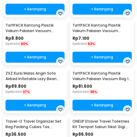
+ Keranjang
+ Keranjang
TaffPACK Kantong Plastik
TaffPACK Kantong Plastik
Vakum Pakaian Vacuum
Vakum Pakaian Vacuum
Compression Bag 1 PCS
Compression Bag 1 PCS
Rp
8.800
Rp
7.100
60x80cm - YK-1000
50x70cm - YK-1000
Rp
21.900
60%
Rp
18.900
63%
+ Keranjang
+ Keranjang
ZXZ Kursi Malas Angin Sofa
TaffPACK Kantong Plastik
Airbed Inflatable Lazy Bean
Vakum Pakaian Vacuum Bag 10
Bag 230x70cm - LZ081
PCS Hand Pump - SN09109
Rp
89.800
Rp
81.600
Rp
140.900
37%
Rp
129.900
38%
+ Keranjang
+ Keranjang
Travel-O Travel Organizer Set
ONEUP Etravel Travel Toiletries
Bag Packing Cubes Tas
Kit Tempat Sabun Sikat Gigi
Laundry 6 PCS - BIB-650
Handuk - YW46
Rp
36.500
Rp
86.900