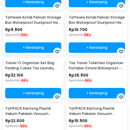
+ Keranjang
+ Keranjang
Taffware Kotak Pelican Storage
Taffware Kotak Pelican Storage
Box Waterproof Dustproof Hard
Box Waterproof Dustproof Hard
Case ABS S - G10/J020
Case ABS L - G10/J020
Rp
9.900
Rp
10.700
Rp
23.900
59%
Rp
24.900
58%
+ Keranjang
+ Keranjang
Travel-O Organizer Set Bag
Tas Travel Toiletries Organizer
Packing Cubes Tas Laundry
Portable Oxford Waterproof -
Multi Size 6 PCS - BIB-610
F119
Rp
32.100
Rp
26.900
Rp
58.900
46%
Rp
50.900
48%
+ Keranjang
+ Keranjang
TaffPACK Kantong Plastik
TaffPACK Kantong Plastik
Vakum Pakaian Vacuum
Vakum Pakaian Vacuum
Compression Bag 1 PCS L -
Compression Bag 1 PCS
Rp
22.600
Rp
15.900
SN024
80x110cm - YK-1000
Rp
44.900
50%
Rp
33.900
54%