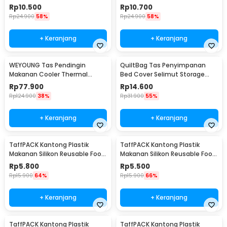
Insulated Bag 28x14x17cm -
Insulated Bag 21x14x17cm -
Rp
10.500
Rp
10.700
H24
H24
Rp
24.900
58%
Rp
24.900
58%
+ Keranjang
+ Keranjang
WEYOUNG Tas Pendingin
QuiltBag Tas Penyimpanan
Makanan Cooler Thermal
Bed Cover Selimut Storage
Insulated Bag 18L - M40
Bag Organizer 1 PCS - MT6
Rp
77.900
Rp
14.600
Rp
124.900
38%
Rp
31.900
55%
+ Keranjang
+ Keranjang
TaffPACK Kantong Plastik
TaffPACK Kantong Plastik
Makanan Silikon Reusable Food
Makanan Silikon Reusable Food
Bag Ziplock Size L - PK-15
Bag Ziplock Size M - PK-15
Rp
5.800
Rp
5.500
Rp
15.900
64%
Rp
15.900
66%
+ Keranjang
+ Keranjang
TaffPACK Kantong Plastik
TaffPACK Kantong Plastik