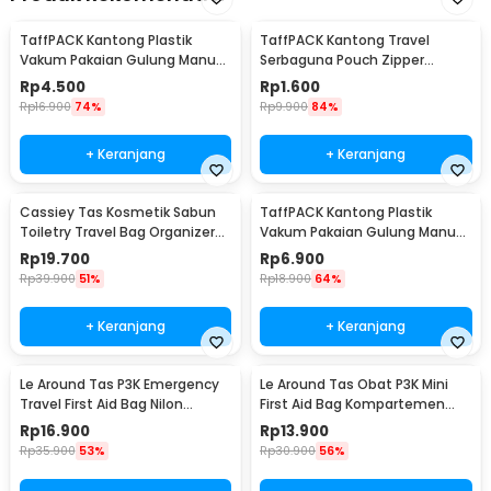
TaffPACK Kantong Plastik
TaffPACK Kantong Travel
Vakum Pakaian Gulung Manual
Serbaguna Pouch Zipper
40x60cm 1 PCS - TR028
Organizer 1 PCS - CC-003
Rp
4.500
Rp
1.600
Rp
16.900
74%
Rp
9.900
84%
+ Keranjang
+ Keranjang
Cassiey Tas Kosmetik Sabun
TaffPACK Kantong Plastik
Toiletry Travel Bag Organizer
Vakum Pakaian Gulung Manual
21x17x8cm - VER.2
1 PCS 39.5x60cm - VB-70
Rp
19.700
Rp
6.900
Rp
39.900
51%
Rp
18.900
64%
+ Keranjang
+ Keranjang
Le Around Tas P3K Emergency
Le Around Tas Obat P3K Mini
Travel First Aid Bag Nilon
First Aid Bag Kompartemen
23.7x13x7.5cm - LG129
Travel - A3079
Rp
16.900
Rp
13.900
Rp
35.900
53%
Rp
30.900
56%