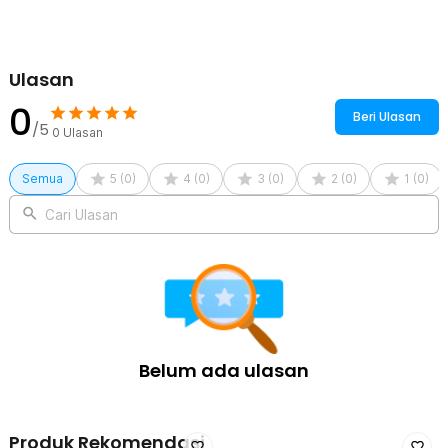
digunakan di rumah, kantor, toko, hingga restoran.
Kelengkapan Produk
Ulasan
Rincian yang Anda dapatkan untuk pembelian produk ini:
50 x CERIU Kantong Plastik Kresek Disposable Plastic Bag
0
32x52cm - CR-50
Beri Ulasan
/5
0
Ulasan
Semua
5
(
0
)
4
(
0
)
3
(
0
)
2
(
0
)
1
(
0
)
Cari Ulasan
Belum ada ulasan
Produk Rekomendasi