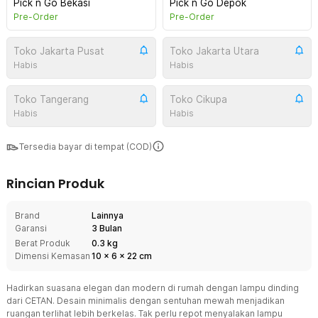
Pick n Go Bekasi
Pick n Go Depok
Pre-Order
Pre-Order
Toko Jakarta Pusat
Toko Jakarta Utara
Habis
Habis
Toko Tangerang
Toko Cikupa
Habis
Habis
Tersedia bayar di tempat (COD)
Rincian Produk
Brand
Lainnya
Garansi
3 Bulan
Berat Produk
0.3 kg
Dimensi Kemasan
10
x
6
x
22
cm
Hadirkan suasana elegan dan modern di rumah dengan lampu dinding
dari CETAN. Desain minimalis dengan sentuhan mewah menjadikan
ruangan terlihat lebih berkelas. Tak perlu repot menyalakan lampu