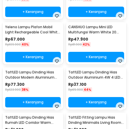
+ Keranjang
+ Keranjang
Yeleno Lampu Plafon Mobil
CANSHUO Lampu Mini LED
Light Rechargeable Cool White
Multifungsi Warm White 20
2.2W - Y-975
Lumens 1W 3 PCS - YJ-904
Rp
67.000
Rp
47.900
Rp
109.900
40%
Rp
81.900
42%
+ Keranjang
+ Keranjang
TaffLED Lampu Dinding Hias
TaffLED Lampu Dinding Hias
Outdoor Modern Aluminium
Outdoor Aluminium 4W 4 LED
6W Warm White - MSL022
Warm White - B053
Rp
77.300
Rp
37.100
Rp
123.900
38%
Rp
65.900
44%
+ Keranjang
+ Keranjang
TaffLED Lampu Dinding Hias
TaffLED Fitting Lampu Hias
Rumah LED Corridor Warm
Dinding Minimalis Living Room
White 3000K 6W 29cm - F0011
Light E27 - F215