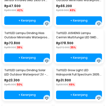
Sensor Infrared SMD 2835 5V
Outdoor Minimalis Waterproof
50cm - D2835
Warm White 6W - NR-10
Rp
47.600
Rp
66.200
Rp
80.900
42%
Rp
108.900
40%
+ Keranjang
+ Keranjang
TaffLED Lampu Dinding Hias
TaffLED JUSHENG Lampu
Outdoor Minimalis Waterproof
Cermin Multifungsi LED SMD
Warm White 12W - NR-10
2835 Cool White 14W 62cm -
Rp
73.800
Rp
178.900
5960
Rp
118.900
38%
Rp
272.900
35%
+ Keranjang
+ Keranjang
TaffLED Lampu Dinding Solar
TaffLED Grow Light LED
LED Outdoor Waterproof 2V -
Hidroponik Full Spectrum 2835
OO10
SMD 220V 50W - RO22
Rp
23.300
Rp
31.900
Rp
45.900
50%
Rp
58.900
46%
+ Keranjang
+ Keranjang