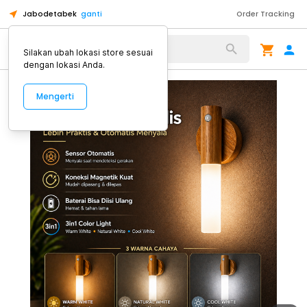
Jabodetabek
ganti
Order Tracking
Alat Kopi
Silakan ubah lokasi store sesuai
dengan lokasi Anda.
Mengerti