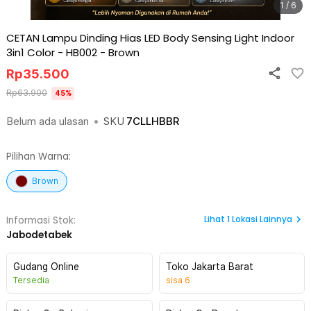
1 / 6
CETAN Lampu Dinding Hias LED Body Sensing Light Indoor
3in1 Color - HB002
-
Brown
Rp
35.500
Rp
63.900
45
%
Belum ada ulasan
•
SKU
7CLLHBBR
Pilihan Warna:
Brown
Lihat
1
Lokasi Lainnya
Informasi Stok:
Jabodetabek
Gudang Online
Toko Jakarta Barat
Tersedia
sisa
6