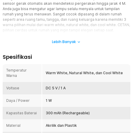
sensor gerak otomatis akan mendeteksi pergerakan hingga jarak 4 M.
Anda juga bisa mengatur agar lampu selalu menyala untuk tampilan
rumah yang terus menawan. Sangat cocok dipasang di dalam rumah
seperti area ruang tamu, tangga, dan ruang keluarga karena memiliki 3
warna pilihan mulai dari warm white, natural white, dan cool white. CETAN,
pilihan cerdas untuk rumah yang ingin tampil elegan setiap saat.
Fitur
Lebih Banyak
Model Berkelas Sentuhan Mewah
Spesifikasi
Ingin suasana rumah terlihat lebih elegan? Lampu dinding dari
CETAN hadir dengan desain simpel yang minim aksen, tapi tetap
memancarkan kesan premium. Perpaduan bentuk minimalis dan
Temperatur
Warm White, Natural White, dan Cool White
warna netral membuatnya mudah dipadukan dengan berbagai
Warna
konsep interior, mulai dari modern, skandinavia, hingga klasik.
Sensor Gerak Teknologi Terkini
Voltase
DC 5 V / 1 A
Menyalakan lampu tak perlu menekan tombol, CETAN mendesain
lampu LED dengan praktis lewat sensor gerak yang canggih.
Daya / Power
1 W
Mendeteksi gerakan hingga jarak 4 M dengan sudut 120°. Ideal
untuk area transisi seperti tangga atau lorong rumah, karena lampu
Kapasitas Baterai
300 mAh (Rechargeable)
menyala hanya saat dibutuhkan lebih efisien dan hemat energi.
Terbuat dari Akrilik Berkualitas
Material
Akrilik dan Plastik
Penggunaan lampu dijamin awet untuk jangka waktu lama karena