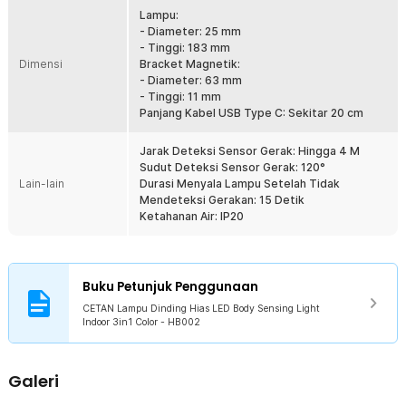
dibuat menggunakan material akrilik kualitas terbaik. Akrilik juga
Lampu:
memberikan sentuhan berkelas pada sebuah lampu, membuat
- Diameter: 25 mm
tampilannya semakin elegan.
- Tinggi: 183 mm
Dimensi
Bracket Magnetik:
Kelengkapan Produk
- Diameter: 63 mm
- Tinggi: 11 mm
Rincian yang Anda dapatkan untuk pembelian produk ini:
Panjang Kabel USB Type C: Sekitar 20 cm
1 x CETAN Lampu Dinding Hias LED Body Sensing Light Indoor
3in1 Color - HB002
Jarak Deteksi Sensor Gerak: Hingga 4 M
1 x Kabel USB Type C
Sudut Deteksi Sensor Gerak: 120°
1 x Stiker Tempel
Lain-lain
Durasi Menyala Lampu Setelah Tidak
1 x Panduan Penggunaan
Mendeteksi Gerakan: 15 Detik
Ketahanan Air: IP20
Buku Petunjuk Penggunaan
CETAN Lampu Dinding Hias LED Body Sensing Light
Indoor 3in1 Color - HB002
Galeri