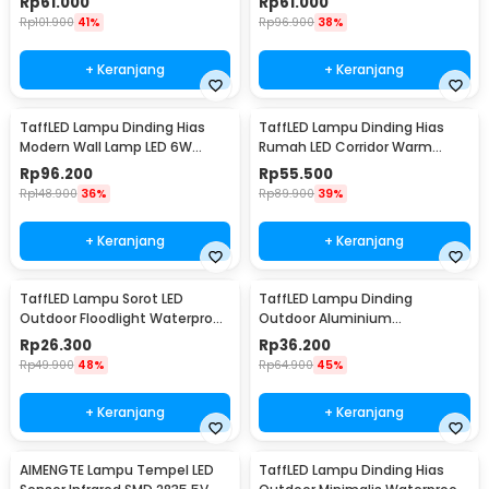
Rp
61.000
Rp
61.000
Rp
101.900
41%
Rp
96.900
38%
+ Keranjang
+ Keranjang
TaffLED Lampu Dinding Hias
TaffLED Lampu Dinding Hias
Modern Wall Lamp LED 6W
Rumah LED Corridor Warm
Warm White 85-265V -
White 3000K 6W 22cm - F0011
Rp
96.200
Rp
55.500
WLA8286
Rp
148.900
36%
Rp
89.900
39%
+ Keranjang
+ Keranjang
TaffLED Lampu Sorot LED
TaffLED Lampu Dinding
Outdoor Floodlight Waterproof
Outdoor Aluminium
Cool White 50W - A8
Waterproof LED 3W Warm
Rp
26.300
Rp
36.200
White - WD079
Rp
49.900
48%
Rp
64.900
45%
+ Keranjang
+ Keranjang
AIMENGTE Lampu Tempel LED
TaffLED Lampu Dinding Hias