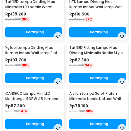
TaffLED Lampu Dinding Hias
LITU Lampu Dinding Hias
Minimalis LED Nordic Warm
Rumah Indoor Wall Lamp Warm
White E27 12W - G9
White 3000K 7W - W22
Rp
139.200
Rp
110.500
Rp
212.900
35%
Rp
174.900
37%
+ Keranjang
+ Keranjang
Ygfeel Lampu Dinding Hias
TaffLED Fitting Lampu Hias
Rumah Indoor Wall Lamp 3in1
Dinding Minimalis Nordic Style
Color - JS-QD407
E27 265V - WF-M004
Rp
103.700
Rp
67.300
Rp
165.900
38%
Rp
101.900
34%
+ Keranjang
+ Keranjang
CANSHUO Lampu Mini LED
Aisilan Lampu Sorot Plafon
Multifungsi RGBW 45 Lumens 3
Minimalis Nordic Natural White
PCS with Remote - YJ-905
4000K 7W - MSD52
Rp
57.300
Rp
79.100
Rp
96.900
41%
Rp
125.900
38%
+ Keranjang
+ Keranjang