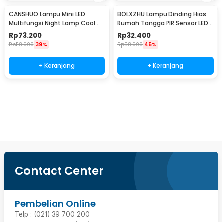
CANSHUO Lampu Mini LED
BOLXZHU Lampu Dinding Hias
Multifungsi Night Lamp Cool
Rumah Tangga PIR Sensor LED
White 4.5V 3W 6 PCS - TD001
Warm White 3W - HCGY003
Rp
73.200
Rp
32.400
Rp
118.900
39%
Rp
58.900
45%
+ Keranjang
+ Keranjang
Beli Sekarang
Contact Center
Pembelian Online
Telp : (021) 39 700 200