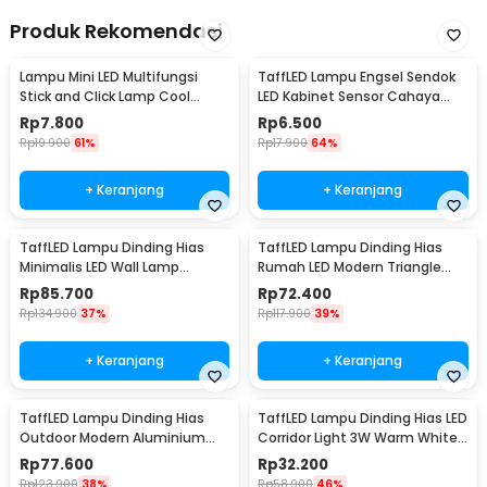
Produk Rekomendasi
Lampu Mini LED Multifungsi
TaffLED Lampu Engsel Sendok
Stick and Click Lamp Cool
LED Kabinet Sensor Cahaya
White 6.5cm - LL003
Cool White 12V - XYD
Rp
7.800
Rp
6.500
Rp
19.900
61%
Rp
17.900
64%
+ Keranjang
+ Keranjang
TaffLED Lampu Dinding Hias
TaffLED Lampu Dinding Hias
Minimalis LED Wall Lamp
Rumah LED Modern Triangle
Aluminium 12W Warm White -
Aluminium 3W - ABD-3W-SJX
Rp
85.700
Rp
72.400
B1001
Rp
134.900
37%
Rp
117.900
39%
+ Keranjang
+ Keranjang
TaffLED Lampu Dinding Hias
TaffLED Lampu Dinding Hias LED
Outdoor Modern Aluminium
Corridor Light 3W Warm White
6W Warm White - MSL021
3000K - F0011
Rp
77.600
Rp
32.200
Rp
123.900
38%
Rp
58.900
46%