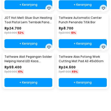
+ Keranjang
+ Keranjang
JOT Hot Melt Glue Gun Heating
Taffware Automatic Center
Tool Pistol Lem Tembak Panas
Punch Penanda Titik Bor
20W - QT-302
Rp
24.700
Rp
8.700
Rp
50.900
52%
Rp
21.900
61%
+ Keranjang
+ Keranjang
Taffware Alat Pegangan Solder
Taffware Alas Potong Work
Helping Hand LED Kaca
Cutting Mat Pad A3 45x30cm
Pembesar 3.5X - TE-801
Rp
59.400
Rp
24.600
Rp
99.900
41%
Rp
47.900
49%
+ Keranjang
+ Keranjang
Beli Sekarang