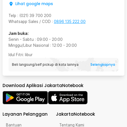
Lihat google maps
Telp
:
(021) 39 700 200
Whatsapp Sales / COD
:
0896 135 222 00
Jam buka:
Senin - Sabtu
:
09:00
-
20:00
Minggu/Libur Nasional
:
12:00
-
20:00
Idul Fitri
: libur
Selengkapnya
Beli langsung/self pickup di kota lainnya
Download Aplikasi JakartaNotebook
Layanan Pelanggan
JakartaNotebook
Bantuan
Tentang Kami