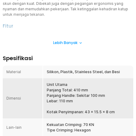
skun dengan kuat. Dibekali juga dengan pegangan ergonomis yang
nyaman dan memudahkan pekerjaan. Tak ketinggalan kehadiran katup
untuk menjaga tekanan.
Fitur
Kekuatan Ekstra Teknologi Hidrolik
Lebih Banyak
Ditenagai oleh teknologi hidrolik, alat ini memberikan tekanan yang
tinggi untuk memastikan setiap crimping kuat dan kokoh. Teknologi
hidrolik ini tidak hanya membuat crimping lebih presisi, tetapi juga
Spesifikasi
mengurangi energi yang diperlukan saat bekerja sehingga lebih
mudah digunakan. Bahkan untuk kabel yang besar dan tebal.
Material
Silikon, Plastik, Stainless Steel, dan Besi
Kemudahan Crimping Kabel
Memiliki kapasitas crimping yang besar, mampu menangani kabel
dan skun dengan ukuran 10 hingga 120 mm². Dengan kapasitas ini,
Unit Utama
tang press hidrolik sangat cocok digunakan untuk proyek
Panjang Total: 410 mm
kelistrikan skala besar, seperti instalasi jaringan listrik, panel surya,
Panjang Handle: Sekitar 100 mm
Dimensi
atau instalasi kabel pada alat berat.
Lebar: 110 mm
Pegangan Ergonomi
Kotak Penyimpanan: 43 x 15.5 x 8 cm
Dibekali juga dengan pegangan ergonomis yang pas di genggaman
tangan dan anti slip. Ini akan memberikan Anda kenyamanan dan
Kekuatan Crimping: 70 KN
kemudahan saat melakukan proses crimping. Pegangannya juga
Lain-lain
Tipe Crimping: Hexagon
tidak akan membuat tangan Anda sakit atau lelah ketika