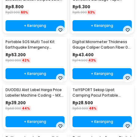
Remover 4 PCS - S2
Hunting 4.5M 50mm - H10
Rp
8.800
Rp
6.300
Rp
21.900
60%
Rp
16.900
63%
+ Keranjang
+ Keranjang
Portable SOS Multi Tool Kit
Digital Micrometer Thickness
Earthquake Emergency
Gauge Caliper Carbon Fiber 0-
Outdoor Survival - JT21
12.7mm - TDT25
Rp
53.200
Rp
43.400
Rp
90.900
42%
Rp
74.900
43%
+ Keranjang
+ Keranjang
DUODELI Alat Label Harga Price
TaffSPORT Sekop Lipat
Labeller Machine Coding - MX-
Camping Pacul Portable
5500
Tactical Survival 40cm - 101
Rp
39.200
Rp
28.500
Rp
68.900
44%
Rp
53.900
48%
+ Keranjang
+ Keranjang