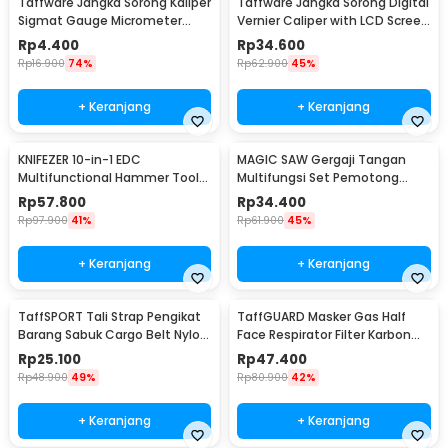
Taffware Jangka Sorong Kaliper
Taffware Jangka Sorong Digital
Sigmat Gauge Micrometer
Vernier Caliper with LCD Screen
150mm - QST-600
150mm - JIGO-150
Rp
4.400
Rp
34.600
Rp
16.900
74%
Rp
62.900
45%
+ Keranjang
+ Keranjang
KNIFEZER 10-in-1 EDC
MAGIC SAW Gergaji Tangan
Multifunctional Hammer Tool
Multifungsi Set Pemotong
for Camping Survival - WL-
Kayu Besi
Rp
57.800
Rp
34.400
9003
Rp
97.900
41%
Rp
61.900
45%
+ Keranjang
+ Keranjang
TaffSPORT Tali Strap Pengikat
TaffGUARD Masker Gas Half
Barang Sabuk Cargo Belt Nylon
Face Respirator Filter Karbon
5M - XR2
Aktif KN95 - 6200
Rp
25.100
Rp
47.400
Rp
48.900
49%
Rp
80.900
42%
+ Keranjang
+ Keranjang