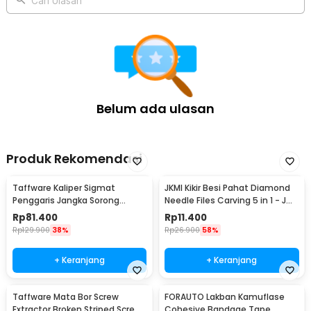
Cari Ulasan
1 x Panduan Penggunaan
Belum ada ulasan
Produk Rekomendasi
Taffware Kaliper Sigmat
JKMI Kikir Besi Pahat Diamond
Penggaris Jangka Sorong
Needle Files Carving 5 in 1 - JM-
Digital LCD 150mm - SH20
FL1-1
Rp
81.400
Rp
11.400
Rp
129.900
38%
Rp
26.900
58%
+ Keranjang
+ Keranjang
Taffware Mata Bor Screw
FORAUTO Lakban Kamuflase
Extractor Broken Striped Screw
Cohesive Bandage Tape