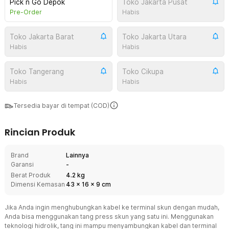
Pick n Go Depok
Toko Jakarta Pusat
Pre-Order
Habis
Toko Jakarta Barat
Toko Jakarta Utara
Habis
Habis
Toko Tangerang
Toko Cikupa
Habis
Habis
Tersedia bayar di tempat (COD)
Rincian Produk
Brand
Lainnya
Garansi
-
Berat Produk
4.2 kg
Dimensi Kemasan
43
x
16
x
9
cm
Jika Anda ingin menghubungkan kabel ke terminal skun dengan mudah,
Anda bisa menggunakan tang press skun yang satu ini. Menggunakan
teknologi hidrolik, tang ini mampu menyambungkan kabel dan terminal