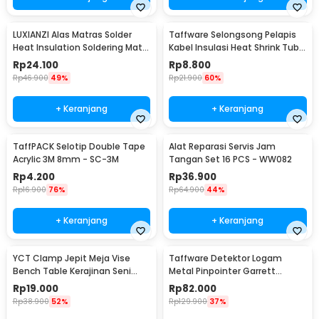
LUXIANZI Alas Matras Solder
Taffware Selongsong Pelapis
Heat Insulation Soldering Mat
Kabel Insulasi Heat Shrink Tube
340x230mm - S-120B
127 PCS - RSG-AHZ
Rp
24.100
Rp
8.800
Rp
46.900
49%
Rp
21.900
60%
+ Keranjang
+ Keranjang
TaffPACK Selotip Double Tape
Alat Reparasi Servis Jam
Acrylic 3M 8mm - SC-3M
Tangan Set 16 PCS - WW082
Rp
4.200
Rp
36.900
Rp
16.900
76%
Rp
64.900
44%
+ Keranjang
+ Keranjang
YCT Clamp Jepit Meja Vise
Taffware Detektor Logam
Bench Table Kerajinan Seni
Metal Pinpointer Garrett
Perhiasan 25mm - QST
Waterproof - 1166000
Rp
19.000
Rp
82.000
Rp
38.900
52%
Rp
129.900
37%