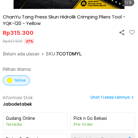
1 / 9
ChanYu Tang Press Skun Hidrolik Crimping Pliers Tool -
YQK-120
-
Yellow
Rp
315.300
Rp
427.900
27
%
Belum ada ulasan
•
SKU
7COTDMYL
Pilihan Warna:
Yellow
Lihat
1
Lokasi Lainnya
Informasi Stok:
Jabodetabek
Gudang Online
Pick n Go Bekasi
Tersedia
Pre-Order