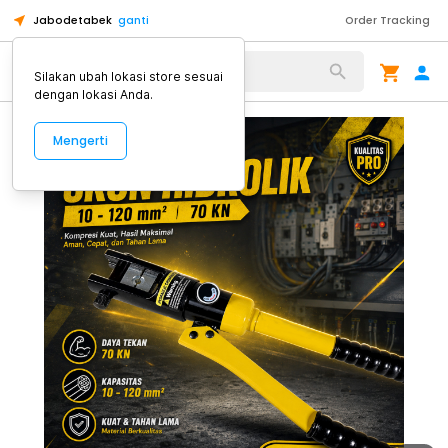
Jabodetabek
ganti
Order Tracking
Alat Kopi
Silakan ubah lokasi store sesuai
dengan lokasi Anda.
Mengerti