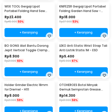
WIXI TOOL Gergaji Lipat
KNIFEZER Gergaji Lipat Portabel
Portabel Folding Hand Saw
Folding Garden Hand Saw -
39cm - JSZ-002
LA145
Rp
23.400
Rp
18.000
Rp
45.900
50%
Rp
37.900
53%
+ Keranjang
+ Keranjang
BO GONG Alat Bantu Dorong
LEKO Anti Static Wrist Strap Tali
Jepit Vertical Toggle Clamp
Anti Listrik Statis 1M - ESD
Hold Down Handle - GH-13009
Rp
8.900
Rp
5.400
Rp
21.900
60%
Rp
15.900
67%
+ Keranjang
+ Keranjang
Holder Grinder Electric 18mm
OTOHEROES Botol Minyak
for Dremel - H111
Gemuk Semprotan Grease
Gun 250ml - Q001
Rp
9.000
Rp
14.300
Rp
21.900
59%
Rp
31.900
56%
+ Keranjang
+ Keranjang