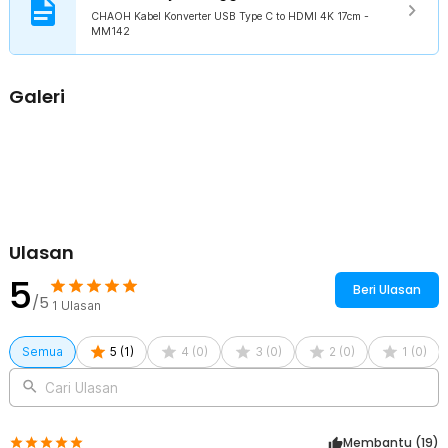
Kabel konverter ini memiliki panjang 17 cm yang sangat praktis,
CHAOH Kabel Konverter USB Type C to HDMI 4K 17cm -
MM142
membuatnya mudah dibawa ke mana saja. Anda dapat
menyimpannya di tas Anda dan selalu siap digunakan saat Anda
memerlukannya.
Galeri
Kelengkapan Produk
Rincian yang Anda dapatkan untuk pembelian produk ini:
1 x CHAOH Kabel Konverter USB Type C to HDMI 4K 17cm -
MM142
Ulasan
5
Beri Ulasan
/5
1
Ulasan
Semua
5
(
1
)
4
(
0
)
3
(
0
)
2
(
0
)
1
(
0
)
Cari Ulasan
Membantu (
19
)