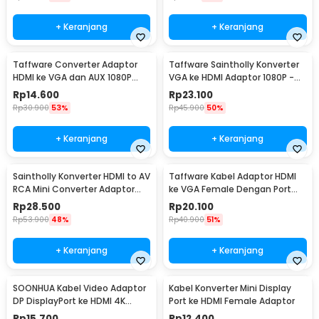
+ Keranjang
+ Keranjang
Taffware Converter Adaptor
Taffware Saintholly Konverter
HDMI ke VGA dan AUX 1080P
VGA ke HDMI Adaptor 1080P -
Proyektor Monitor - S-PC-0389
ST-218
Rp
14.600
Rp
23.100
Rp
30.900
53%
Rp
45.900
50%
+ Keranjang
+ Keranjang
Saintholly Konverter HDMI to AV
Taffware Kabel Adaptor HDMI
RCA Mini Converter Adaptor
ke VGA Female Dengan Port
1080p - ST-209
Audio 1080p - HD008
Rp
28.500
Rp
20.100
Rp
53.900
48%
Rp
40.900
51%
+ Keranjang
+ Keranjang
SOONHUA Kabel Video Adaptor
Kabel Konverter Mini Display
DP DisplayPort ke HDMI 4K
Port ke HDMI Female Adaptor
180cm - DP102
Rp
15.700
Rp
12.400