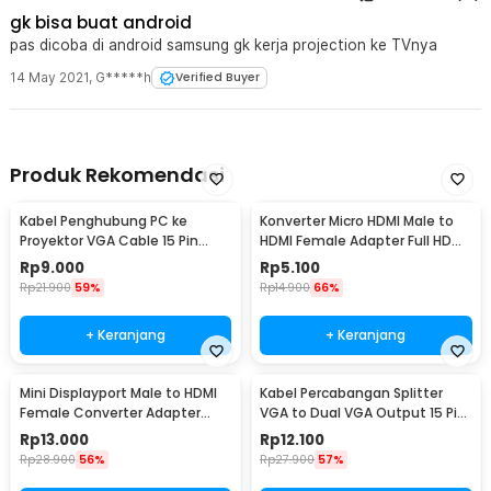
gk bisa buat android
pas dicoba di android samsung gk kerja projection ke TVnya
14 May 2021
,
G*****h
Verified Buyer
Produk Rekomendasi
Kabel Penghubung PC ke
Konverter Micro HDMI Male to
Proyektor VGA Cable 15 Pin
HDMI Female Adapter Full HD
Male to Male 140cm - HD0010
Gold Plated - SHH15
Rp
9.000
Rp
5.100
Rp
21.900
59%
Rp
14.900
66%
+ Keranjang
+ Keranjang
Mini Displayport Male to HDMI
Kabel Percabangan Splitter
Female Converter Adapter
VGA to Dual VGA Output 15 Pin
Nickel plated - Mini DP
28cm - HD009
Rp
13.000
Rp
12.100
Rp
28.900
56%
Rp
27.900
57%