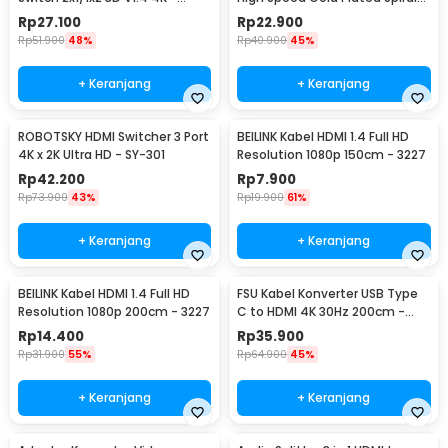
ACDG0
1.3M - SGS
Rp
27.100
Rp
22.900
Rp
51.900
48%
Rp
40.900
45%
+ Keranjang
+ Keranjang
ROBOTSKY HDMI Switcher 3 Port
BEILINK Kabel HDMI 1.4 Full HD
4K x 2K Ultra HD - SY-301
Resolution 1080p 150cm - 3227
Rp
42.200
Rp
7.900
Rp
73.900
43%
Rp
19.900
61%
+ Keranjang
+ Keranjang
BEILINK Kabel HDMI 1.4 Full HD
FSU Kabel Konverter USB Type
Resolution 1080p 200cm - 3227
C to HDMI 4K 30Hz 200cm -
VUH-05
Rp
14.400
Rp
35.900
Rp
31.900
55%
Rp
64.900
45%
+ Keranjang
+ Keranjang