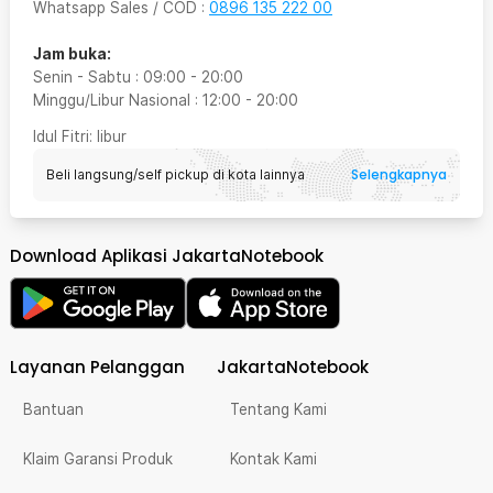
Whatsapp Sales / COD
:
0896 135 222 00
Jam buka:
Senin - Sabtu
:
09:00
-
20:00
Minggu/Libur Nasional
:
12:00
-
20:00
Idul Fitri
: libur
Selengkapnya
Beli langsung/self pickup di kota lainnya
Download Aplikasi JakartaNotebook
Layanan Pelanggan
JakartaNotebook
Bantuan
Tentang Kami
Klaim Garansi Produk
Kontak Kami