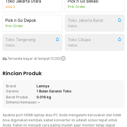
Toko Jakarta Utara
Pick n Go Bekasi
sisa
2
Pre-Order
Pick n Go Depok
Toko Jakarta Barat
Pre-Order
Habis
Toko Tangerang
Toko Cikupa
Habis
Habis
Tersedia bayar di tempat (COD)
Rincian Produk
Brand
Lainnya
Garansi
1 Bulan Garansi Toko
Berat Produk
0.016 kg
Dimensi Kemasan
: -
Apabila port HDMI laptop atau PC Anda mengalami kerusakan dan tidak
bisa digunakan kembali, kabel konverter ini adalah solusi tepat untuk
Anda. Kabel ini menjadi cara paling mudah agar monitor tetap dapat