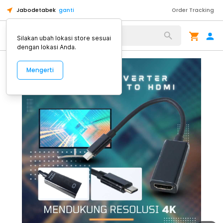
Jabodetabek
ganti
Order Tracking
Alat Kopi
Silakan ubah lokasi store sesuai
dengan lokasi Anda.
Mengerti