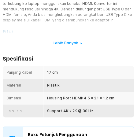
terhubung ke laptop menggunakan koneksi HDMI. Konverter ini
mendukung resolusi hingga 4K. Dengan dukungan port USB Type C dan
HDMI female, Anda bisa menghubungkan perangkat ber-USB Type C ke
display melalui kabel HDMI yang disambungkan ke adaptor ini.
Fitur
USB Type C ke HDMI
Lebih Banyak
Kabel ini mengonversi plug USB Type C ke port HDMI
atau sebaliknya. Contoh yang dapat diambil dengan memanfaatkan
Spesifikasi
kabel ini, Anda dapat mentransfer data tampilan dari laptop ke
monitor ataupun dari monitor ke laptop.
Panjang Kabel
17 cm
Dukungan 4K
Kabel ini telah mendukung resolusi 4K sehingga Anda dapat
Material
menghubungkan laptop ke monitor atau TV yang sudah mendukung
Plastik
resolusi tersebut. Dengan resolusi sebesar itu, tampilan yang
dihasilkan akan sangat baik dan jelas.
Dimensi
Housing Port HDMI: 4.5 x 2.1 x 1.2 cm
Koneksi Plug-and-Play
Lain-lain
Menggunakan kabel konverter ini sangat mudah. Anda hanya perlu
Support 4K x 2K @ 30 Hz
menyambungkan perangkat USB Type C Anda ke monitor, TV, atau
proyektor HDMI, dan Anda siap untuk memulai. Tidak ada perangkat
lunak atau konfigurasi yang rumit.
Buku Petunjuk Penggunaan
Desain Portabel