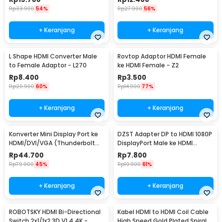
Rp
33.900
54%
Rp
27.900
56%
+ Keranjang
+ Keranjang
L Shape HDMI Converter Male
Rovtop Adaptor HDMI Female
to Female Adaptor - L270
ke HDMI Female - Z2
Rp
8.400
Rp
3.500
Rp
20.900
60%
Rp
14.900
77%
+ Keranjang
+ Keranjang
Konverter Mini Display Port ke
DZST Adapter DP to HDMI 1080P
HDMI/DVI/VGA (Thunderbolt
DisplayPort Male ke HDMI
Compatible) - M-1I3
Female - DZST024
Rp
44.700
Rp
7.800
Rp
79.900
45%
Rp
19.900
61%
+ Keranjang
+ Keranjang
ROBOTSKY HDMI Bi-Directional
Kabel HDMI to HDMI Coil Cable
Switch 2x1/1x2 3D V1.4 4K -
High Speed Gold Plated Spiral