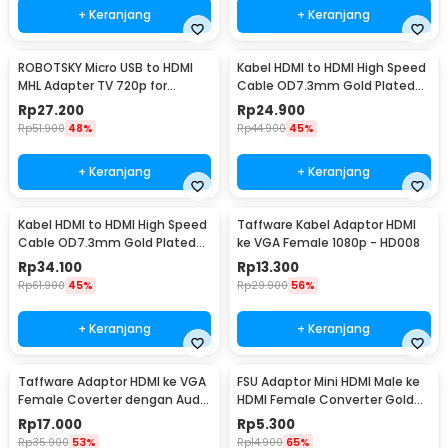
+ Keranjang
+ Keranjang
ROBOTSKY Micro USB to HDMI
Kabel HDMI to HDMI High Speed
MHL Adapter TV 720p for
Cable OD7.3mm Gold Plated
Smartphone - S2
4K 5M - HD105
Rp
27.200
Rp
24.900
Rp
51.900
48%
Rp
44.900
45%
+ Keranjang
+ Keranjang
Kabel HDMI to HDMI High Speed
Taffware Kabel Adaptor HDMI
Cable OD7.3mm Gold Plated
ke VGA Female 1080p - HD008
1080P 10M - HYX
Rp
34.100
Rp
13.300
Rp
61.900
45%
Rp
29.900
56%
+ Keranjang
+ Keranjang
Taffware Adaptor HDMI ke VGA
FSU Adaptor Mini HDMI Male ke
Female Coverter dengan Audio
HDMI Female Converter Gold
3.5mm 1080p - HD008-1
Plated HD - SHH10
Rp
17.000
Rp
5.300
Rp
35.900
53%
Rp
14.900
65%