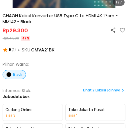
1 / 7
CHAOH Kabel Konverter USB Type C to HDMI 4K 17cm -
MM142
-
Black
Rp
29.300
Rp
54.900
47
%
•
SKU
OMVA21BK
5
(
1
)
Pilihan Warna:
Black
Lihat
2
Lokasi Lainnya
Informasi Stok:
Jabodetabek
Gudang Online
Toko Jakarta Pusat
sisa
3
sisa
1