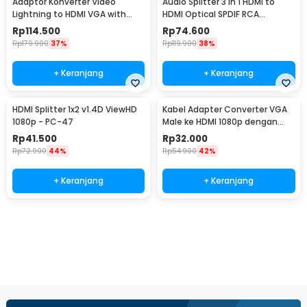
Adaptor Konverter Video
Audio Splitter 3 in 1 HDMI to
Lightning to HDMI VGA with
HDMI Optical SPDIF RCA
Audio Port - 7585
Converter HDTV - AY60
Rp
114.500
Rp
74.600
Rp
179.900
37%
Rp
119.900
38%
+ Keranjang
+ Keranjang
HDMI Splitter 1x2 v1.4D ViewHD
Kabel Adapter Converter VGA
1080p - PC-47
Male ke HDMI 1080p dengan
Audio
Rp
41.500
Rp
32.000
Rp
72.900
44%
Rp
54.900
42%
+ Keranjang
+ Keranjang
Beli Sekarang