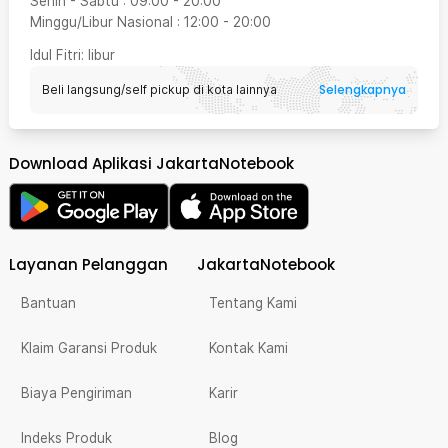
Senin - Sabtu
:
09:00
-
20:00
Minggu/Libur Nasional
:
12:00
-
20:00
Idul Fitri
: libur
Selengkapnya
Beli langsung/self pickup di kota lainnya
Download Aplikasi JakartaNotebook
Layanan Pelanggan
JakartaNotebook
Bantuan
Tentang Kami
Klaim Garansi Produk
Kontak Kami
Biaya Pengiriman
Karir
Indeks Produk
Blog