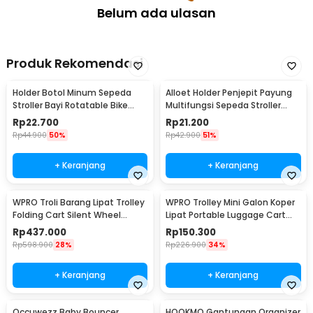
Belum ada ulasan
Produk Rekomendasi
Holder Botol Minum Sepeda
Alloet Holder Penjepit Payung
Stroller Bayi Rotatable Bike
Multifungsi Sepeda Stroller
Bottle Cage - R2229
Kereta Bayi - HTC19
Rp
22.700
Rp
21.200
Rp
44.900
50%
Rp
42.900
51%
+ Keranjang
+ Keranjang
WPRO Troli Barang Lipat Trolley
WPRO Trolley Mini Galon Koper
Folding Cart Silent Wheel
Lipat Portable Luggage Cart
89x59.5cm - PC-30
23x32cm 40kg - SK-10
Rp
437.000
Rp
150.300
Rp
598.900
28%
Rp
226.900
34%
+ Keranjang
+ Keranjang
Occuwezz Baby Bouncer
HOOKMO Gantungan Organizer