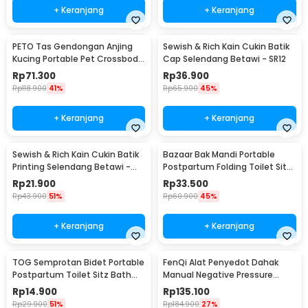
+ Keranjang
+ Keranjang
PETO Tas Gendongan Anjing
Sewish & Rich Kain Cukin Batik
Kucing Portable Pet Crossbody
Cap Selendang Betawi - SR12
Bag - P320
Rp
71.300
Rp
36.900
Rp
118.900
41%
Rp
65.900
45%
+ Keranjang
+ Keranjang
Sewish & Rich Kain Cukin Batik
Bazaar Bak Mandi Portable
Printing Selendang Betawi -
Postpartum Folding Toilet Sitz
SR13
Bath Bowl - BZ279
Rp
21.900
Rp
33.500
Rp
43.900
51%
Rp
60.900
45%
+ Keranjang
+ Keranjang
TOG Semprotan Bidet Portable
FenQi Alat Penyedot Dahak
Postpartum Toilet Sitz Bath
Manual Negative Pressure
Sprayer - TG280
Sputum Suction - ZS-I
Rp
14.900
Rp
135.100
Rp
29.900
51%
Rp
184.900
27%