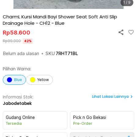
1 / 9
CharmL Kursi Mandi Bayi Shower Seat Soft Anti Slip
Drainage Hole - CH12
-
Blue
Rp
58.600
Rp
99.900
42
%
Belum ada ulasan
•
SKU
7RHT71BL
Pilihan Warna:
Blue
Yellow
Lihat
Lokasi Lainnya
Informasi Stok:
Jabodetabek
Gudang Online
Pick n Go Bekasi
Tersedia
Pre-Order