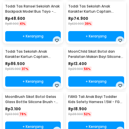
Toddi Tas Ransel Sekolah Anak
Toddi Tas Sekolah Anak
Backpack Model Bus Tayo -
Karakter Kartun Captain
KC03
America S - KC01
Rp
48.600
Rp
74.900
Rp
81.900
41%
Rp
120.900
39%
+ Keranjang
+ Keranjang
Toddi Tas Sekolah Anak
MoonChild Sikat Botol dan
Karakter Kartun Captain
Peralatan Makan Bayi Silicone
America L - KC01
Brush - MCX01
Rp
86.500
Rp
13.400
Rp
135.900
37%
Rp
29.900
56%
+ Keranjang
+ Keranjang
MoonBrush Sikat Botol Gelas
FANG Tali Anak Bayi Toddler
Glass Bottle Silicone Brush -
Kids Safety Harness 1.5M - FG-
MCX02
8201
Rp
3.100
Rp
18.900
Rp
13.900
78%
Rp
38.900
52%
+ Keranjang
+ Keranjang