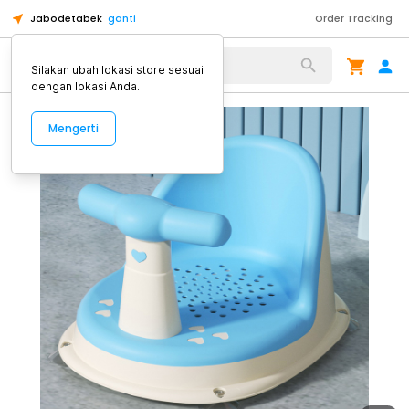
Jabodetabek
ganti
Order Tracking
Alat Kopi
Silakan ubah lokasi store sesuai
dengan lokasi Anda.
Mengerti