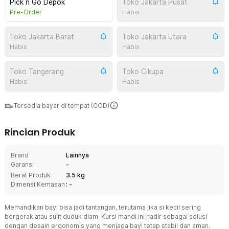
Pick n Go Depok
Toko Jakarta Pusat
Pre-Order
Habis
Toko Jakarta Barat
Toko Jakarta Utara
Habis
Habis
Toko Tangerang
Toko Cikupa
Habis
Habis
Tersedia bayar di tempat (COD)
Rincian Produk
Brand
Lainnya
Garansi
-
Berat Produk
3.5 kg
Dimensi Kemasan
: -
Memandikan bayi bisa jadi tantangan, terutama jika si kecil sering
bergerak atau sulit duduk diam. Kursi mandi ini hadir sebagai solusi
dengan desain ergonomis yang menjaga bayi tetap stabil dan aman.