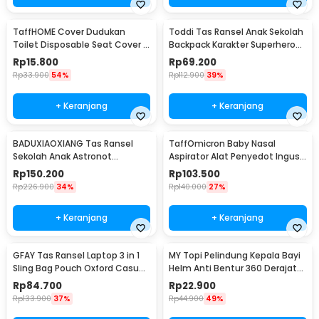
TaffHOME Cover Dudukan
Toddi Tas Ransel Anak Sekolah
Toilet Disposable Seat Cover 5
Backpack Karakter Superhero
Pack - IF1
SpiderMan 3D - KC04
Rp
15.800
Rp
69.200
Rp
33.900
54%
Rp
112.900
39%
+ Keranjang
+ Keranjang
BADUXIAOXIANG Tas Ransel
TaffOmicron Baby Nasal
Sekolah Anak Astronot
Aspirator Alat Penyedot Ingus
Waterproof Multilayer - SC44
6 Level 500mAh - ZLY-018
Rp
150.200
Rp
103.500
Rp
226.900
34%
Rp
140.000
27%
+ Keranjang
+ Keranjang
GFAY Tas Ransel Laptop 3 in 1
MY Topi Pelindung Kepala Bayi
Sling Bag Pouch Oxford Casual
Helm Anti Bentur 360 Derajat
Style - KC30
Soft Cotton Forest - MY3
Rp
84.700
Rp
22.900
Rp
133.900
37%
Rp
44.900
49%