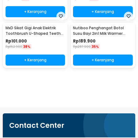
+ Keranjang
+ Keranjang
MxD Sikat Gigi Anak Elektrik
Nutiboo Penghangat Botol
Toothbrush U-Shaped Teether
Susu Bayi 2in1 Milk Warmer
Silicone - Mx01
Sterilizers - HJ-B01
Rp
101.000
Rp
189.900
Rp
162.900
38%
Rp
287.900
35%
+ Keranjang
+ Keranjang
Beli Sekarang
Contact Center