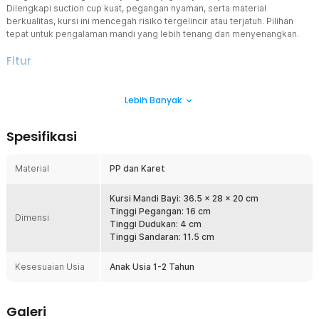
Dilengkapi suction cup kuat, pegangan nyaman, serta material
berkualitas, kursi ini mencegah risiko tergelincir atau terjatuh. Pilihan
tepat untuk pengalaman mandi yang lebih tenang dan menyenangkan.
Fitur
Dudukan Stabil dan Aman
Lebih Banyak
Dilengkapi suction cup yang menempel kuat pada permukaan, kursi
ini tidak akan mudah bergeser atau terbalik saat bayi bergerak.
Fitur ini memberikan perlindungan ekstra, sehingga Anda bisa lebih
Spesifikasi
tenang saat memandikan si kecil.
Pegangan Ergonomis
Material
PP dan Karet
Pegangan berbentuk T memudahkan bayi untuk berpegangan,
menjaga keseimbangan saat mandi. Dibalut karet lembut yang
nyaman di tangan, menghindari gesekan atau iritasi pada kulit bayi.
Kursi Mandi Bayi: 36.5 x 28 x 20 cm
Tinggi Pegangan: 16 cm
Duduk Nyaman, Anti Lelah
Dimensi
Tinggi Dudukan: 4 cm
Ukuran dudukan kursinya ditinggikan 5 cm agar bayi bisa duduk
Tinggi Sandaran: 11.5 cm
lebih rileks tanpa merasa cepat lelah. Ketinggian ini membantu
mengurangi tekanan pada tubuh bayi, membuatnya lebih nyaman
Kesesuaian Usia
Anak Usia 1-2 Tahun
selama mandi. Permukaan dudukan juga dilapisi bahan karet agar
nyaman di kulit bayi.
Tidak Mudah Merosot
Galeri
Dudukan kursi memiliki lubang drainase untuk membuang air