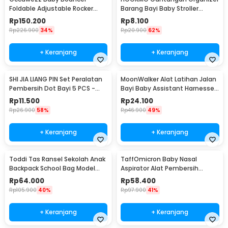
Foldable Adjustable Rocker
Barang Bayi Baby Stroller
Ayunan Bayi - OW40
Leather Hook - HO2
Rp
150.200
Rp
8.100
Rp
226.900
34%
Rp
20.900
62%
+ Keranjang
+ Keranjang
SHI JIA LIANG PIN Set Peralatan
MoonWalker Alat Latihan Jalan
Pembersih Dot Bayi 5 PCS -
Bayi Baby Assistant Harnesses
ZX144
- MW048
Rp
11.500
Rp
24.100
Rp
26.900
58%
Rp
46.900
49%
+ Keranjang
+ Keranjang
Toddi Tas Ransel Sekolah Anak
TaffOmicron Baby Nasal
Backpack School Bag Model
Aspirator Alat Pembersih
Dinosaur - KC05
Hidung Bayi - HD-8031
Rp
64.000
Rp
58.400
Rp
105.900
40%
Rp
97.900
41%
+ Keranjang
+ Keranjang