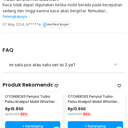
Kaca tidak dapat digunakan ketika mobil berada pada kecepatan
sedang dan tinggi karena kaca akan bergetar. Kemudian
Selengkapnya
pemasangan juga sulit pada spion.
07 May 2024
,
N*****a
Verified Buyer
FAQ
ini satu pcs atau satu set isi 2 ya?
Produk Rekomendasi
OTOHEROES Penyiul Turbo
OTOHEROES Penyiul Turbo
Palsu Knalpot Mobil Whistler
Palsu Knalpot Mobil Whistler
1000-2400cc L - TUR007
1000-1800cc M 1.6-2.0 - TUR007
Rp
15.800
Rp
13.500
Rp
32.900
52%
Rp
28.900
54%
+ Keranjang
+ Keranjang