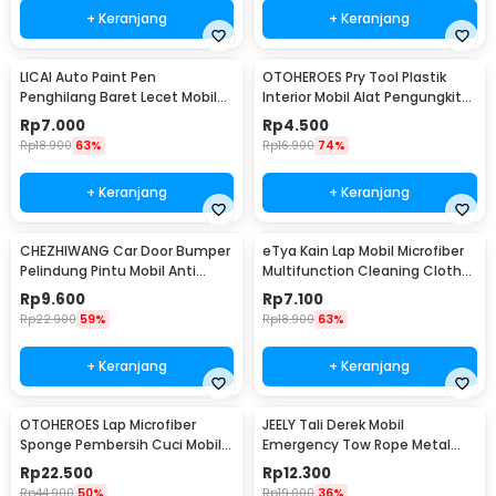
+ Keranjang
+ Keranjang
LICAI Auto Paint Pen
OTOHEROES Pry Tool Plastik
Penghilang Baret Lecet Mobil
Interior Mobil Alat Pengungkit
Scratch Removal 12ml
Set 4 PCS - AA16
Rp
7.000
Rp
4.500
Rp
18.900
63%
Rp
16.900
74%
+ Keranjang
+ Keranjang
CHEZHIWANG Car Door Bumper
eTya Kain Lap Mobil Microfiber
Pelindung Pintu Mobil Anti
Multifunction Cleaning Cloth
Gores 8 PCS - HT-001
30x39cm - H-10
Rp
9.600
Rp
7.100
Rp
22.900
59%
Rp
18.900
63%
+ Keranjang
+ Keranjang
OTOHEROES Lap Microfiber
JEELY Tali Derek Mobil
Sponge Pembersih Cuci Mobil
Emergency Tow Rope Metal
Motor - TP266
Buckle U-Type 2.7M - JL30
Rp
22.500
Rp
12.300
Rp
44.900
50%
Rp
19.000
36%