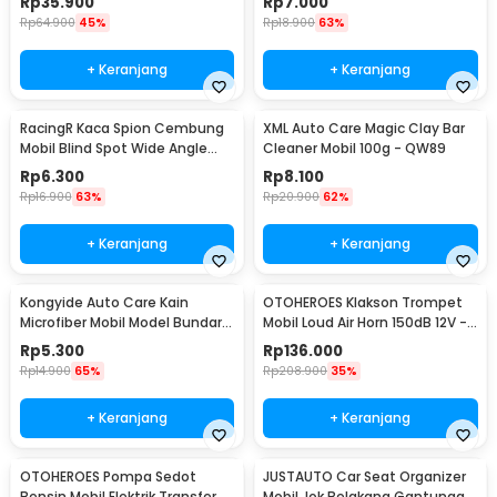
Rp
35.900
Rp
7.000
508
Rp
64.900
45%
Rp
18.900
63%
+ Keranjang
+ Keranjang
RacingR Kaca Spion Cembung
XML Auto Care Magic Clay Bar
Mobil Blind Spot Wide Angle
Cleaner Mobil 100g - QW89
50mm 2 Pcs - J0027
Rp
6.300
Rp
8.100
Rp
16.900
63%
Rp
20.900
62%
+ Keranjang
+ Keranjang
Kongyide Auto Care Kain
OTOHEROES Klakson Trompet
Microfiber Mobil Model Bundar -
Mobil Loud Air Horn 150dB 12V -
L-20
JD4001
Rp
5.300
Rp
136.000
Rp
14.900
65%
Rp
208.900
35%
+ Keranjang
+ Keranjang
OTOHEROES Pompa Sedot
JUSTAUTO Car Seat Organizer
Bensin Mobil Elektrik Transfer
Mobil Jok Belakang Gantungan