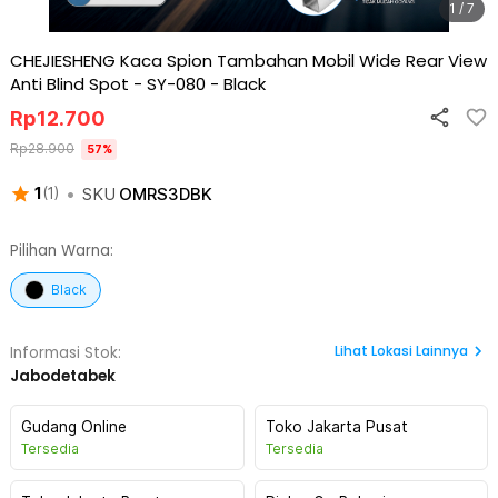
1 / 7
CHEJIESHENG Kaca Spion Tambahan Mobil Wide Rear View
Anti Blind Spot - SY-080
-
Black
Rp
12.700
Rp
28.900
57
%
•
SKU
OMRS3DBK
1
(
1
)
Pilihan Warna:
Black
Lihat
Lokasi Lainnya
Informasi Stok:
Jabodetabek
Gudang Online
Toko Jakarta Pusat
Tersedia
Tersedia