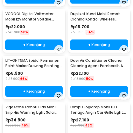
VODOOL Digital Voltmeter
Duplikat Kunci Mobil Remot
Mobil 12V Monitor Voltase
Cloning Kontrol Wireless
Baterai LED Display - QY836
433.92MHz 1 PCS - WE32
Rp
22.000
Rp
15.700
Rp
43.900
50%
Rp
33.900
54%
+ Keranjang
+ Keranjang
LIT-ONTNMA Spidol Permanen
Duer Air Conditioner Cleaner
Paint Marker Drawing Painting
Cleaning Agent Pembersih AC
Oil Base - MP-01
Rumah 500ml - QUY1640
Rp
5.900
Rp
22.100
Rp
16.900
66%
Rp
43.900
50%
+ Keranjang
+ Keranjang
VigoAcme Lampu Hias Mobil
Lampu Foglamp Mobil LED
Sirip Hiu Warning Light Solar
Tenaga Angin Car Grille Light
Energy 8 LED - FZWJSD
Wind Power 2 PCS - XY044
Rp
34.900
Rp
27.100
Rp
62.900
45%
Rp
51.900
48%