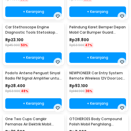
+ Keranjang
+ Keranjang
Car Stethoscope Engine
Pelindung Karet Bemper Depan
Diagnostic Tools Stetoskop
Mobil Car Bumper Guard
Mesin Mobil - W80582
57mm 2.5M
Rp
23.100
Rp
28.800
Rp
45.900
50%
Rp
53.900
47%
+ Keranjang
+ Keranjang
Podofo Antena Penguat Sinyal
NEWPIONEER Car Entry System
Radio FM Signal Amplifier untuk
Remote Wireless 12V Door Lock
Mobil - ANT-208
Mobil - CK18
Rp
28.400
Rp
93.100
Rp
53.900
48%
Rp
144.900
36%
+ Keranjang
+ Keranjang
One Two Cups Cangkir
OTOHEROES Body Compound
Pemanas Air Elektrik Mobil
Polish Mobil Penghilang
Travel Mug 450ml - NJ88
Goresan 15g with Spons - YYC-