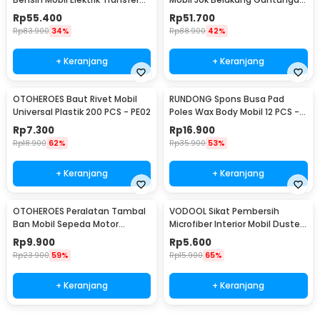
Pump 38mm DC 12V - CT-14
Barang Tisu - Z-354
Rp
55.400
Rp
51.700
Rp
83.900
34%
Rp
88.900
42%
+ Keranjang
+ Keranjang
OTOHEROES Baut Rivet Mobil
RUNDONG Spons Busa Pad
Universal Plastik 200 PCS - PE02
Poles Wax Body Mobil 12 PCS -
R2010
Rp
7.300
Rp
16.900
Rp
18.900
62%
Rp
35.900
53%
+ Keranjang
+ Keranjang
OTOHEROES Peralatan Tambal
VODOOL Sikat Pembersih
Ban Mobil Sepeda Motor
Microfiber Interior Mobil Duster
Tubeless - KBTB02
Brush - Q128
Rp
9.900
Rp
5.600
Rp
23.900
59%
Rp
15.900
65%
+ Keranjang
+ Keranjang