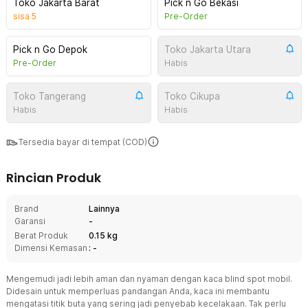
Toko Jakarta Barat
Pick n Go Bekasi
sisa
5
Pre-Order
Pick n Go Depok
Toko Jakarta Utara
Pre-Order
Habis
Toko Tangerang
Toko Cikupa
Habis
Habis
Tersedia bayar di tempat (COD)
Rincian Produk
Brand
Lainnya
Garansi
-
Berat Produk
0.15 kg
Dimensi Kemasan
: -
Mengemudi jadi lebih aman dan nyaman dengan kaca blind spot mobil.
Didesain untuk memperluas pandangan Anda, kaca ini membantu
mengatasi titik buta yang sering jadi penyebab kecelakaan. Tak perlu