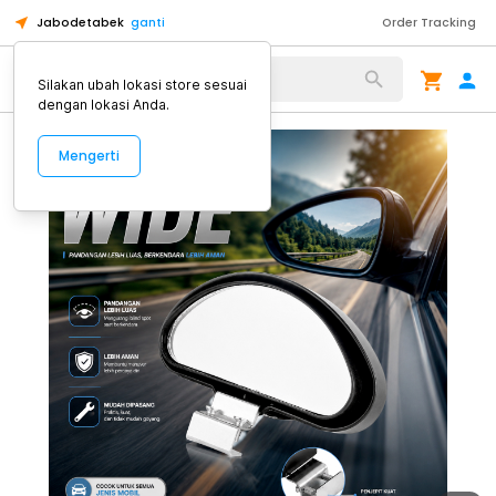
Jabodetabek
ganti
Order Tracking
Alat Kopi
Silakan ubah lokasi store sesuai
dengan lokasi Anda.
Mengerti