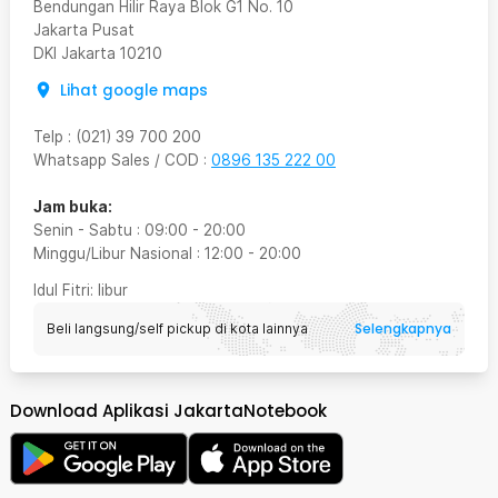
Bendungan Hilir Raya Blok G1 No. 10
Jakarta Pusat
DKI Jakarta
10210
Lihat google maps
Telp
:
(021) 39 700 200
Whatsapp Sales / COD
:
0896 135 222 00
Jam buka:
Senin - Sabtu
:
09:00
-
20:00
Minggu/Libur Nasional
:
12:00
-
20:00
Idul Fitri
: libur
Selengkapnya
Beli langsung/self pickup di kota lainnya
Download Aplikasi JakartaNotebook