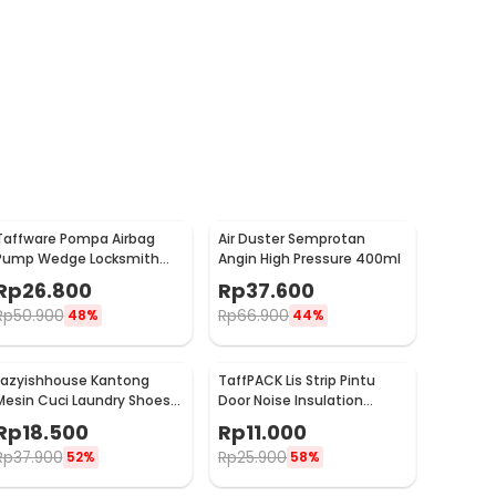
Taffware Pompa Airbag
Air Duster Semprotan
Pump Wedge Locksmith
Angin High Pressure 400ml
Tools Size L
Rp
26.800
Rp
37.600
Rp
50.900
Rp
66.900
48%
44%
Lazyishhouse Kantong
TaffPACK Lis Strip Pintu
Mesin Cuci Laundry Shoes
Door Noise Insulation
Washing Mesh Bag - 62319
Sealing Tape 5Mx3cm - B35
Rp
18.500
Rp
11.000
Rp
37.900
Rp
25.900
52%
58%