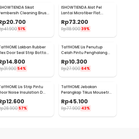
ISHOWTIENDA Sikat
ISHOWTIENDA Alat Pel
Pembersih Cleaning Brush
Lantai Microfiber Flat
Dispenser Sabun Air -
Flexible Head with Bucket -
Rp
20.700
Rp
73.200
S0026
FMI60
Rp
41.900
Rp
118.900
51%
39%
TaffHOME Lakban Rubber
TaffHOME Lis Penutup
Flex Door Seal Strip Bottom
Celah Pintu Penghalang
Waterproof 45mmx5M -
Debu Door Bottom Seal 1M
Rp
14.800
Rp
10.300
TP39
- LQ7
Rp
31.900
Rp
27.900
54%
64%
TaffHOME Lis Strip Pintu
TaffHOME Jebakan
Door Noise Insulation D
Perangkap Tikus Mousetrap
Tape 9x6mm 10M - KK-062
Cage - HU1999
Rp
12.600
Rp
45.100
Rp
28.900
Rp
77.900
57%
43%