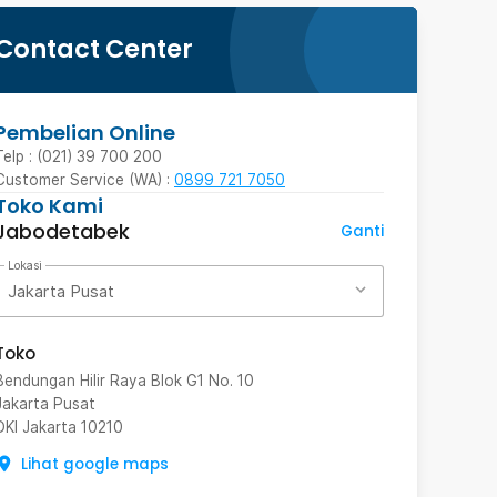
Contact Center
Pembelian Online
Telp : (021) 39 700 200
Customer Service (WA) :
0899 721 7050
Toko Kami
Jabodetabek
Ganti
Lokasi
Jakarta Pusat
Toko
Bendungan Hilir Raya Blok G1 No. 10
Jakarta Pusat
DKI Jakarta
10210
Lihat google maps