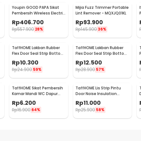
Youpin GOOD PAPA Sikat
Mijia Fuzz Trimmer Portable
Pembersih Wireless Electric
Lint Remover - MQXJQ01KL
Cleaning - CL99
Rp
406.700
Rp
93.900
Rp
557.900
Rp
145.900
28%
36%
TaffHOME Lakban Rubber
TaffHOME Lakban Rubber
Flex Door Seal Strip Bottom
Flex Door Seal Strip Bottom
Waterproof 25mmx5M -
Waterproof 35mmx5M -
Rp
10.300
Rp
12.500
TP39
TP39
Rp
24.900
Rp
28.900
59%
57%
TaffHOME Sikat Pembersih
TaffHOME Lis Strip Pintu
p
Kamar Mandi WC Dapur
Door Noise Insulation
Sponge Brush - 8211
Dusting Tape
Rp
6.200
Rp
11.000
5Mx9mmx9mm - KK-061
Rp
16.900
Rp
25.900
64%
58%