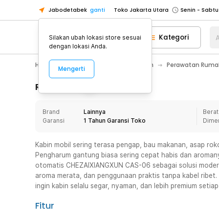
Jabodetabek
ganti
Toko Jakarta Utara
Toko Tangerang
Kategori
A
Silakan ubah lokasi store sesuai
Toko Cikupa
dengan lokasi Anda.
Pick n Go Jakarta Barat
Senin - J
Home Appliance
Perawatan Rumah
Perawatan Rumah
Mengerti
Pick n Go Bekasi
Senin - Jumat (08
Pick n Go Depok
Senin - Jumat (08
Rincian Produk
Toko Jakarta Pusat
Senin - Sabtu
Brand
Lainnya
Berat
Toko Jakarta Barat
Senin - Sabtu
Garansi
1 Tahun Garansi Toko
Dime
Toko Jakarta Utara
Toko Tangerang
Kabin mobil sering terasa pengap, bau makanan, asap roko
Pengharum gantung biasa sering cepat habis dan aromanya
Toko Cikupa
otomatis CHEZAIXIANGXUN CAS-06 sebagai solusi modern 
Pick n Go Jakarta Barat
Senin - J
aroma merata, dan penggunaan praktis tanpa kabel ribet.
ingin kabin selalu segar, nyaman, dan lebih premium setiap
Pick n Go Bekasi
Senin - Jumat (08
Pick n Go Depok
Senin - Jumat (08
Fitur