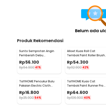
Belum ada ul
Produk Rekomendasi
Sunto Semprotan Angin
Alloet Kuas Roll Cat
Pembersih Debu
Tembok Paint Roller Brush
Compressed Air Duster
8.5cm - HD-TVYQS
Rp
56.100
Rp
54.300
400ml - ST1003
Rp
94.900
Rp
92.900
41%
42%
TaffHOME Pencukur Bulu
TaffHOME Kuas Cat
Pakaian Electric Cloth
Tembok Paint Runner Pro
Fabric Shaver - FL-188
Roller - DY-526
Rp
16.800
Rp
64.600
Rp
35.900
Rp
106.900
54%
40%