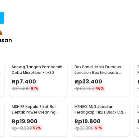
asan
Sarung Tangan Pembersih
Box Panel Listrik Duradus
Debu Microfiber - L-30
Junction Box Enclosure
Waterproof 158x90mm -
Rp
7.400
Rp
33.400
B1589
Rp
18.900
Rp
60.900
61%
46%
MSHIER Kepala Sikat Bor
MENGXIANG Jebakan
Elektrik Power Cleaning
Perangkap Tikus Black Cat
Head 3 PCS - DB003
Mousetrap 2 PCS - JB56
Rp
19.900
Rp
19.800
Rp
40.900
Rp
39.900
52%
51%