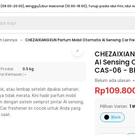
lat Kopi
umat (07:00 - 20:00), Sabtu - Minggu (08:00 - 20:00), Tutup pada Idul Fitri
Sele
 Lainnya
CHEZAIXIANGXUN Parfum Mobil Otomatis AI Sensing Car Fr
:00 - 20:00), Sabtu - Minggu/ Libur Nasional (08:00 - 17:00)
Selengkapnya
:00 - 20:00), Sabtu - Minggu/ Libur Nasional (08:00 - 17:00)
CHEZAIXIAN
Selengkapnya
AI Sensing 
 (09:00-20:00), Minggu/Libur Nasional (12:00-20:00), Tutup pada Idul Fitri
Sele
CAS-06
-
B
 Produk
0.5 kg
 (09:00-20:00), Minggu/Libur Nasional (12:00-20:00), Tutup pada Idul Fitri
Sele
nsi Kemasan
: -
Belum ada ulasan
•
Rp
109.80
k, atau lembap setelah dipakai seharian.
 tidak merata. Kini hadir parfum mobil
dengan sistem semprot pintar AI sensing,
umat (07:00 - 20:00), Sabtu - Minggu (08:00 - 20:00), Tutup pada Idul Fitri
Sele
Pilihan Varian:
1
W
 Car freshener ini cocok untuk Anda yang
 saat.
:00 - 20:00), Sabtu - Minggu/ Libur Nasional (08:00 - 17:00)
Selengkapnya
Black
:00 - 20:00), Sabtu - Minggu/ Libur Nasional (08:00 - 17:00)
Selengkapnya