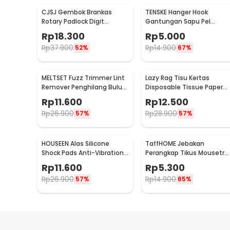
CJSJ Gembok Brankas
TENSKE Hanger Hook
Rotary Padlock Digit
Gantungan Sapu Pel
Combination Padlock -
Multifungsi 1 PCS - GF-016
Rp
18.300
Rp
5.000
CH-209
Rp
37.900
Rp
14.900
52%
67%
MELTSET Fuzz Trimmer Lint
Lazy Rag Tisu Kertas
Remover Penghilang Bulu
Disposable Tissue Paper
Serat Kain - CV8805
Towel 1 Roll (50 Helai) -
Rp
11.600
Rp
12.500
MB104P
Rp
26.900
Rp
28.900
57%
57%
HOUSEEN Alas Silicone
TaffHOME Jebakan
Shock Pads Anti-Vibration
Perangkap Tikus Mousetra
Mats 4 PCS - NY522
Sensitive - ZL-2021
Rp
11.600
Rp
5.300
Rp
26.900
Rp
14.900
57%
65%