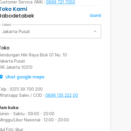
Customer Service (WA) :
0899 721 7050
Toko Kami
Jabodetabek
Ganti
Lokasi
Jakarta Pusat
Toko
Bendungan Hilir Raya Blok G1 No. 10
Jakarta Pusat
DKI Jakarta
10210
Lihat google maps
Telp
:
(021) 39 700 200
Whatsapp Sales / COD
:
0896 135 222 00
Jam buka:
Senin - Sabtu
:
09:00
-
20:00
Minggu/Libur Nasional
:
12:00
-
20:00
Idul Fitri
: libur