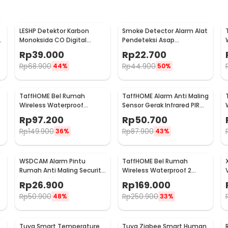
LESHP Detektor Karbon
Smoke Detector Alarm Alat
g
Monoksida CO Digital
Pendeteksi Asap
Alarm 85dB Sensor Gas
Kebakaran 85dB - SS-168
Rp
39.000
Rp
22.700
Rumah - EN502
Rp
68.900
Rp
44.900
44%
50%
TaffHOME Bel Rumah
TaffHOME Alarm Anti Maling
Wireless Waterproof
Sensor Gerak Infrared PIR
Doorbells 59 Nada 1 PCS
105dB 2 Remot - YL105
Rp
97.200
Rp
50.700
Receiver - A101/A101-2
Rp
149.900
Rp
87.900
36%
43%
WSDCAM Alarm Pintu
TaffHOME Bel Rumah
Rumah Anti Maling Security
Wireless Waterproof 2
Alarm Door Stop 120dB - LL-
Receiver Doorbell - Q189-
Rp
26.900
Rp
169.000
9806
BB
Rp
50.900
Rp
250.900
48%
33%
Tuya Smart Temperature
Tuya Zigbee Smart Human