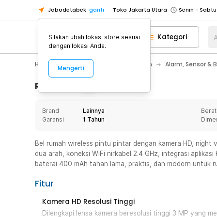
Jabodetabek
ganti
Toko Jakarta Utara
Toko Tangerang
Kategori
A
Silakan ubah lokasi store sesuai
Toko Cikupa
dengan lokasi Anda.
Pick n Go Jakarta Barat
Senin - J
Home Appliance
Perawatan Rumah
Alarm, Sensor & 
Mengerti
Pick n Go Bekasi
Senin - Jumat (08
Pick n Go Depok
Senin - Jumat (08
Rincian Produk
Toko Jakarta Pusat
Senin - Sabtu
Brand
Lainnya
Berat
Toko Jakarta Barat
Senin - Sabtu
Garansi
1 Tahun
Dime
Toko Jakarta Utara
Toko Tangerang
Bel rumah wireless pintu pintar dengan kamera HD, night vi
dua arah, koneksi WiFi nirkabel 2.4 GHz, integrasi aplikas
Toko Cikupa
baterai 400 mAh tahan lama, praktis, dan modern untuk 
Pick n Go Jakarta Barat
Senin - J
Fitur
Pick n Go Bekasi
Senin - Jumat (08
Pick n Go Depok
Senin - Jumat (08
Kamera HD Resolusi Tinggi
Dilengkapi lensa kamera beresolusi tinggi 3 MP yang me