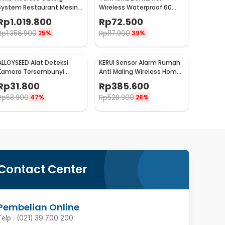
System Restaurant Mesin
Wireless Waterproof 60
Antrean 16 Pager - CTP302
Tunes LED Light Doorbell -
Rp
1.019.800
Rp
72.500
A50
Rp
1.356.900
Rp
117.900
25%
39%
ALLOYSEED Alat Deteksi
KERUI Sensor Alarm Rumah
Kamera Tersembunyi
Anti Maling Wireless Home
Infrared Anti Spy Type C -
Security 120dB - S1
Rp
31.800
Rp
385.600
S300
Rp
58.900
Rp
528.900
47%
28%
Contact Center
Pembelian Online
Telp : (021) 39 700 200