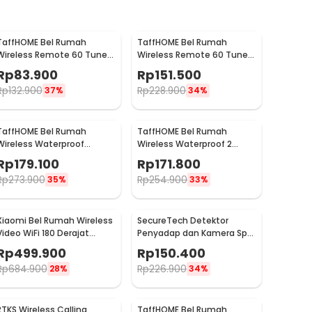
TaffHOME Bel Rumah
TaffHOME Bel Rumah
Wireless Remote 60 Tunes
Wireless Remote 60 Tune 2
with Receiver Doorbell - A10
PCS Receiver Doorbell -
Rp
83.900
Rp
151.500
A10-2
Rp
132.900
Rp
228.900
37%
34%
TaffHOME Bel Rumah
TaffHOME Bel Rumah
Wireless Waterproof
Wireless Waterproof 2
Transmitter Receiver
Transmitter Doorbell -
Rp
179.100
Rp
171.800
Doorbell - H10
A10BB
Rp
273.900
Rp
254.900
35%
33%
Xiaomi Bel Rumah Wireless
SecureTech Detektor
Video WiFi 180 Derajat
Penyadap dan Kamera Spy
Doorbell - MJML05-FJ
Hidden Camera Bug
Rp
499.900
Rp
150.400
Detector - X13
Rp
684.900
Rp
226.900
28%
34%
RTKS Wireless Calling
TaffHOME Bel Rumah