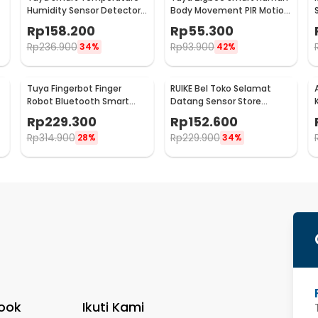
y
Humidity Sensor Detector
Body Movement PIR Motion
-
WiFi - LTH01-W
Sensor Detector - ZB-
Rp
158.200
Rp
55.300
PL/ZB-P
Rp
236.900
Rp
93.900
34%
42%
Tuya Fingerbot Finger
RUIKE Bel Toko Selamat
Robot Bluetooth Smart
Datang Sensor Store
Home Voice Control - N-1
Welcome Wireless Infrared
Rp
229.300
Rp
152.600
- M7-P827
Rp
314.900
Rp
229.900
28%
34%
ook
Ikuti Kami