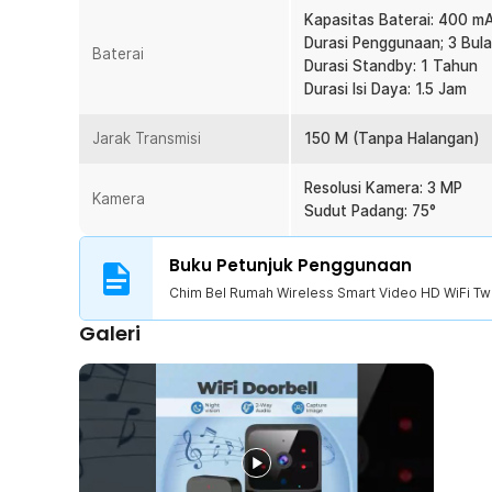
Kapasitas Baterai: 400 m
Baterai Tangguh, Tahan Lama
Durasi Penggunaan; 3 Bul
Dilengkapi dengan baterai bawaan 400 mAh yang mamp
Baterai
Durasi Standby: 1 Tahun
dan hingga 1 tahun durasi standby. Jika daya baterai h
Durasi Isi Daya: 1.5 Jam
notifikasi ke ponsel dan Anda bisa mengisi ulang daya s
Jarak Transmisi
150 M (Tanpa Halangan)
Kelengkapan Produk
Rincian yang Anda dapatkan untuk pembelian produk ini
Resolusi Kamera: 3 MP
Kamera
1 x Chim Bel Rumah Wireless Smart Video HD WiFi T
Sudut Padang: 75°
1 x Receiver
1 x Kabel USB Type-C
Buku Petunjuk Penggunaan
1 Set Baut dan Fisher
Chim Bel Rumah Wireless Smart Video HD WiFi Tw
1 x Perekat Dinding
1 x Panduan Penggunaan
Galeri