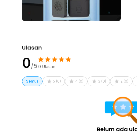
Ulasan
0
/5
0
Ulasan
Semua
5
(
0
)
4
(
0
)
3
(
0
)
2
(
0
)
Belum ada ul