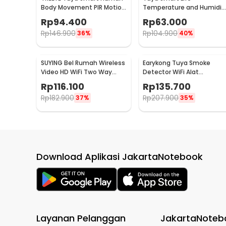
Body Movement PIR Motion
Temperature and Humidit
Sensor WiFi - TY10
Sensor Real Time WiFi - TY
Rp
94.400
Rp
63.000
03
Rp
146.900
Rp
104.900
36%
40%
SUYING Bel Rumah Wireless
Earykong Tuya Smoke
Video HD WiFi Two Way
Detector WiFi Alat
Audio Doorbell - Z20
Pendeteksi Asap
Rp
116.100
Rp
135.700
Kebakaran 85dB - TYSM-01
Rp
182.900
Rp
207.900
37%
35%
Download Aplikasi JakartaNotebook
Layanan Pelanggan
JakartaNoteb