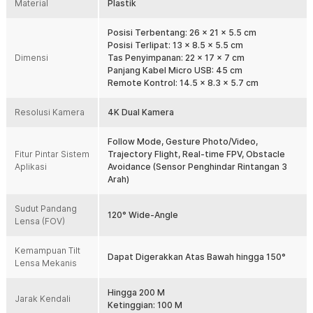
Material
Plastik
tinggi bagi Anda saat melakukan proses pengeditan video vlog
perjalanan.
Posisi Terbentang: 26 x 21 x 5.5 cm
Desain Lipat Ringkas Lengkap dengan Tas Penyimpanan Khusus
Posisi Terlipat: 13 x 8.5 x 5.5 cm
Dimensi
Anda bisa membawa perangkat ini ke mana saja tanpa perlu
Tas Penyimpanan: 22 x 17 x 7 cm
mengkhawatirkan masalah keterbatasan ruang bagasi berkat
Panjang Kabel Micro USB: 45 cm
adopsi arsitektur bodi lipat (foldable arm) yang sangat cerdas.
Remote Kontrol: 14.5 x 8.3 x 5.7 cm
Ketika dilipat, dimensi drone akan menyusut drastis menjadi hanya
sekitar 13 x 8.5 x 5.5 cm sehingga sangat praktis untuk digenggam
Resolusi Kamera
4K Dual Kamera
atau disimpan dalam tas penyimpanan khusus bawaan berukuran 22
x 17 x 7 cm. Manfaat nyata dari paket kompak ini memberikan
Follow Mode, Gesture Photo/Video,
perlindungan ekstra terhadap komponen baling-baling dari risiko
Fitur Pintar Sistem
Trajectory Flight, Real-time FPV, Obstacle
patah, menjadikannya teman ekspedisi luar ruangan yang andal dan
Aplikasi
Avoidance (Sensor Penghindar Rintangan 3
tidak merepotkan.
Arah)
Sensor Penghindar Rintangan Otomatis untuk Keamanan
Terbang Pemula
Sudut Pandang
120° Wide-Angle
Anda terbebas dari rasa cemas akan risiko drone menabrak
Lensa (FOV)
dinding atau pepohonan karena sistem pengaman penerbangan
bodi ini telah diperkuat sensor penghindar rintangan pintar.
Kemampuan Tilt
Komponen sensor otomatis ini terpasang secara presisi di bagian
Dapat Digerakkan Atas Bawah hingga 150°
Lensa Mekanis
depan, kanan, dan kiri drone untuk mendeteksi keberadaan objek
asing di sekitarnya selama melayang di udara. Ketika mendeteksi
adanya potensi benturan, sistem sirkuit internal drone akan
Hingga 200 M
Jarak Kendali
langsung mengoreksi arah penerbangan secara mekanis untuk
Ketinggian: 100 M