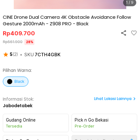
1 / 9
CINE Drone Dual Camera 4K Obstacle Avoidance Follow
Gesture 2000mAh - Z908 PRO
-
Black
Rp
409.700
Rp
561.900
28
%
•
SKU
7CTH4GBK
5
(
2
)
Pilihan Warna:
Black
Lihat
Lokasi Lainnya
Informasi Stok:
Jabodetabek
Gudang Online
Pick n Go Bekasi
Tersedia
Pre-Order