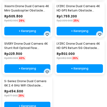
Xiaomi Drone Dual Camera 4K
LYZRC Drone Dual Camera 4K
Mini Quadcopter Obstacle
HD GPS Return Obstacle
Avoid 1800mAh - 4DRC V30
Avoidance 1600mAh - L200 PRO
Rp
505.800
Rp
1.759.200
MAX
Rp
682.900
26%
Rp
2.339.900
25%
+ Keranjang
+ Keranjang
SIVERY Drone Dual Camera 4K
LYZRC Drone Dual Camera 4K
Stunt Roll Optical Flow
HD GPS Return 5G Obstacle
Hovering 1800mAh - H16
Avoidance 2200mAh - L900
Rp
229.900
Rp
802.000
PRO
Rp
380.900
40%
Rp
1.082.900
26%
+ Keranjang
+ Keranjang
S-Seriez Drone Dual Camera
6K 2.4 GHz WiFi Obstacle
Avoidance 1800mAh - S2S
Rp
494.600
Rp
677.900
28%
+ Keranjang