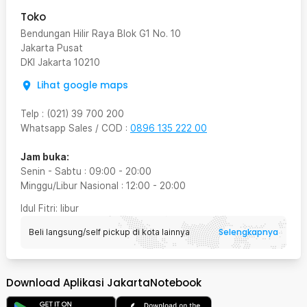
Toko
Bendungan Hilir Raya Blok G1 No. 10
Jakarta Pusat
DKI Jakarta
10210
Lihat google maps
Telp
:
(021) 39 700 200
Whatsapp Sales / COD
:
0896 135 222 00
Jam buka:
Senin - Sabtu
:
09:00
-
20:00
Minggu/Libur Nasional
:
12:00
-
20:00
Idul Fitri
: libur
Selengkapnya
Beli langsung/self pickup di kota lainnya
Download Aplikasi JakartaNotebook