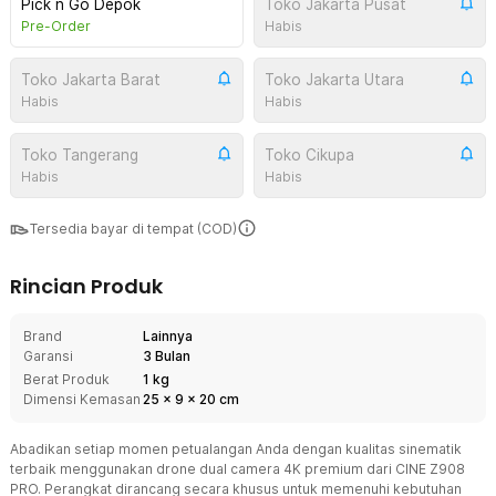
Pick n Go Depok
Toko Jakarta Pusat
Pre-Order
Habis
Toko Jakarta Barat
Toko Jakarta Utara
Habis
Habis
Toko Tangerang
Toko Cikupa
Habis
Habis
Tersedia bayar di tempat (COD)
Rincian Produk
Brand
Lainnya
Garansi
3 Bulan
Berat Produk
1 kg
Dimensi Kemasan
25
x
9
x
20
cm
Abadikan setiap momen petualangan Anda dengan kualitas sinematik
terbaik menggunakan drone dual camera 4K premium dari CINE Z908
PRO. Perangkat dirancang secara khusus untuk memenuhi kebutuhan