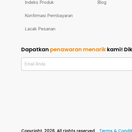
Indeks Produk
Blog
Konfirmasi Pembayaran
Lacak Pesanan
Dapatkan
penawaran menarik
kami!
Di
Email Anda
Copyright,
2026
. All rights reserved
Terms & Condit