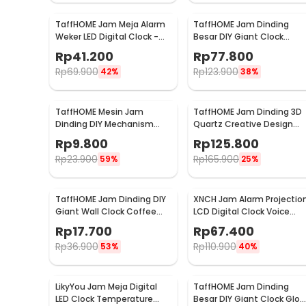
TaffHOME Jam Meja Alarm
TaffHOME Jam Dinding
Weker LED Digital Clock -
Besar DIY Giant Clock
TS-S60-W
Quartz 90-100cm - DIY-10
Rp
41.200
Rp
77.800
Rp
69.900
Rp
123.900
42%
38%
TaffHOME Mesin Jam
TaffHOME Jam Dinding 3D
Dinding DIY Mechanism
Quartz Creative Design
Quartz Replacement
Luxury Diamond 33cm -
Rp
9.800
Rp
125.800
Sparepart - 5168-S
T6807
Rp
23.900
Rp
165.900
59%
25%
TaffHOME Jam Dinding DIY
XNCH Jam Alarm Projectio
Giant Wall Clock Coffee
LCD Digital Clock Voice
Bell 40-70cm - DIY-12
Thermometer - FJ3532
Rp
17.700
Rp
67.400
Rp
36.900
Rp
110.900
53%
40%
LikyYou Jam Meja Digital
TaffHOME Jam Dinding
LED Clock Temperature
Besar DIY Giant Clock Glo