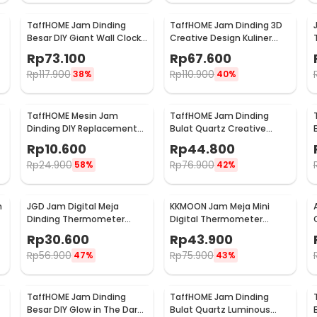
TaffHOME Jam Dinding
TaffHOME Jam Dinding 3D
Besar DIY Giant Wall Clock
Creative Design Kuliner
6
90-100cm - DIY-104
Sendok Garpu 30.5cm -
Rp
73.100
Rp
67.600
T6806
Rp
117.900
Rp
110.900
38%
40%
TaffHOME Mesin Jam
TaffHOME Jam Dinding
Dinding DIY Replacement
Bulat Quartz Creative
Silent Movement Quartz -
Design Modern 29cm -
Rp
10.600
Rp
44.800
5168-S
H6588
Rp
24.900
Rp
76.900
58%
42%
n
JGD Jam Digital Meja
KKMOON Jam Meja Mini
Dinding Thermometer
Digital Thermometer
Hygrometer Sensor - ZL20
Hygrometer Weather
Rp
30.600
Rp
43.900
Station - CX220
Rp
56.900
Rp
75.900
47%
43%
TaffHOME Jam Dinding
TaffHOME Jam Dinding
w
Besar DIY Glow in The Dark
Bulat Quartz Luminous