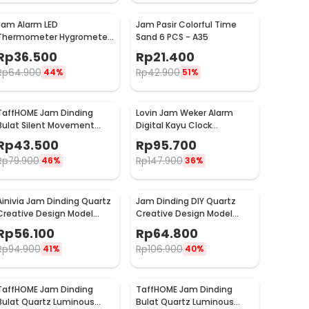
Jam Alarm LED
Jam Pasir Colorful Time
Thermometer Hygrometer
Sand 6 PCS - A35
Forecast Weather Station -
Rp
36.500
Rp
21.400
2159T
Rp
64.900
Rp
42.900
44%
51%
TaffHOME Jam Dinding
Lovin Jam Weker Alarm
Bulat Silent Movement
Digital Kayu Clock
Quartz Model Modern 29cm
Temperatur Voice Control
Rp
43.500
Rp
95.700
- H6589
- TX602
Rp
79.900
Rp
147.900
46%
36%
Ainivia Jam Dinding Quartz
Jam Dinding DIY Quartz
Creative Design Model
Creative Design Model
Luminous 30cm - MM61WC
Deer Head 80cm - Q8073
Rp
56.100
Rp
64.800
Rp
94.900
Rp
106.900
41%
40%
TaffHOME Jam Dinding
TaffHOME Jam Dinding
Bulat Quartz Luminous
Bulat Quartz Luminous