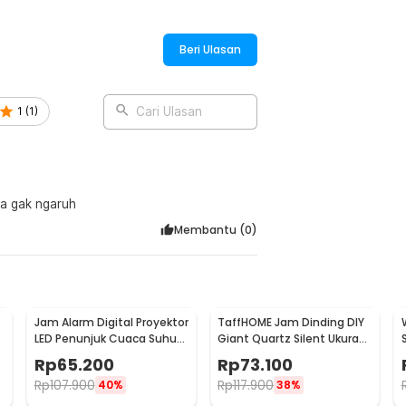
2.8cm Rotate with 6 Film - PT-521
Beri Ulasan
1
(
1
)
Cari Ulasan
tidak timbul jadi sinar nya gak ngaruh
Membantu (
0
)
Jam Alarm Digital Proyektor
TaffHOME Jam Dinding DIY
LED Penunjuk Cuaca Suhu
Giant Quartz Silent Ukuran
Ruangan - 8190
Besar 90-100cm - DIY-101
Rp
65.200
Rp
73.100
Rp
107.900
Rp
117.900
40%
38%