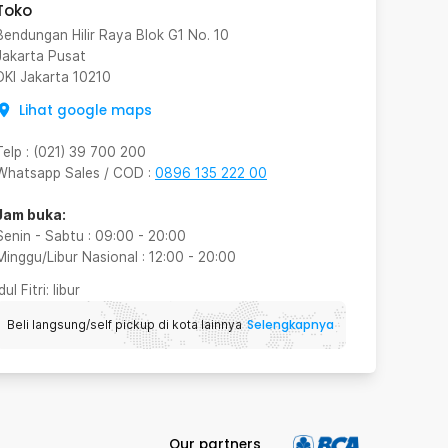
Toko
Bendungan Hilir Raya Blok G1 No. 10
Jakarta Pusat
DKI Jakarta
10210
Lihat google maps
Telp
:
(021) 39 700 200
Whatsapp Sales / COD
:
0896 135 222 00
Jam buka:
Senin - Sabtu
:
09:00
-
20:00
Minggu/Libur Nasional
:
12:00
-
20:00
Idul Fitri
: libur
Selengkapnya
Beli langsung/self pickup di kota lainnya
Our partners