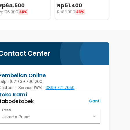
Glow in The Dark 30cm
Glow in The Dark 30cm
Rp
64.500
Rp
51.400
MDB3
MDB4
Rp
106.900
Rp
88.900
40%
43%
Contact Center
Pembelian Online
Telp : (021) 39 700 200
Customer Service (WA) :
0899 721 7050
Toko Kami
Jabodetabek
Ganti
Lokasi
Jakarta Pusat