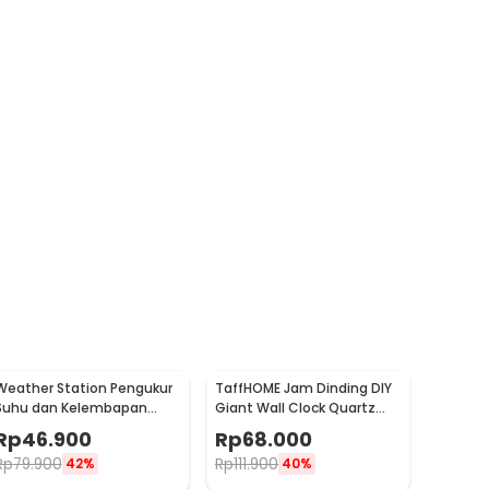
Weather Station Pengukur
TaffHOME Jam Dinding DIY
Suhu dan Kelembapan
Giant Wall Clock Quartz
Desk Jam Alarm - 3210
90-100cm - DIY-105
Rp
46.900
Rp
68.000
Rp
79.900
Rp
111.900
42%
40%