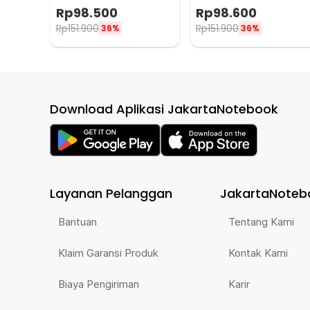
Humidity Control - CYP-105
in The Dark 90-100cm -
Rp
98.500
Rp
98.600
DIY-106
Rp
151.900
Rp
151.900
36%
36%
Download Aplikasi JakartaNotebook
Layanan Pelanggan
JakartaNoteb
Bantuan
Tentang Kami
Klaim Garansi Produk
Kontak Kami
Biaya Pengiriman
Karir