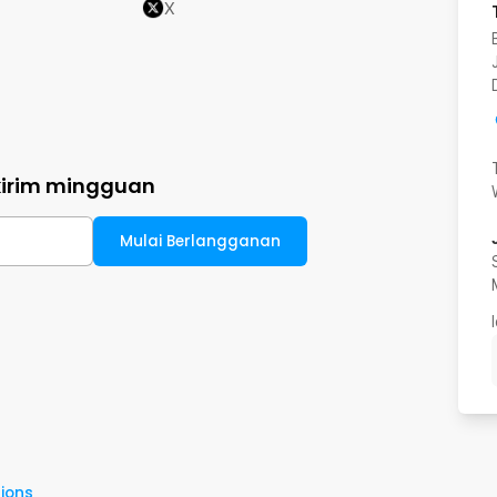
X
kirim mingguan
Mulai Berlangganan
ions