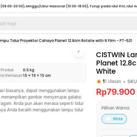
lat Kopi
umat (07:00 - 20:00), Sabtu - Minggu (08:00 - 20:00), Tutup pada Idul Fitri
Sele
mpu Tidur Proyektor Cahaya Planet 12.8cm Rotate with 6 Film - PT-521
:00 - 20:00), Sabtu - Minggu/ Libur Nasional (08:00 - 17:00)
Selengkapnya
:00 - 20:00), Sabtu - Minggu/ Libur Nasional (08:00 - 17:00)
CISTWIN La
Selengkapnya
Planet 12.8
 (09:00-20:00), Minggu/Libur Nasional (12:00-20:00), Tutup pada Idul Fitri
Sele
White
 Produk
0.5 kg
 (09:00-20:00), Minggu/Libur Nasional (12:00-20:00), Tutup pada Idul Fitri
Sele
nsi Kemasan
15
x
15
x
15
cm
•
SKU
1
1
Ulasan
Rp
79.900
dari biasanya, dapat menggunakan lampu
pat menampilkan gambar menyerupai galaksi
agam. Anda pun akan merasa seperti tidur
umat (07:00 - 20:00), Sabtu - Minggu (08:00 - 20:00), Tutup pada Idul Fitri
Sele
Pilihan Warna:
tnya Anda beralih menggunakan lampu tidur
:00 - 20:00), Sabtu - Minggu/ Libur Nasional (08:00 - 17:00)
Selengkapnya
White
:00 - 20:00), Sabtu - Minggu/ Libur Nasional (08:00 - 17:00)
Selengkapnya