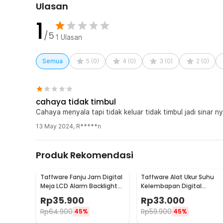
Ulasan
1 x CISTWIN Lampu Tidur Proyektor Cahaya Planet 1
1 x Kabel USB DC
1
5 x Film Panjang
/5
1
Ulasan
5 x Film Bulat
1 x Panduan Penggunaan
Semua
5
(
0
)
4
(
0
)
3
(
0
)
2
(
0
)
cahaya tidak timbul
Cahaya menyala tapi tidak keluar 
13 May 2024
,
R*****n
Produk Rekomendasi
Taffware Fanju Jam Digital
Taffware Alat Ukur Suhu
Meja LCD Alarm Backlight
Kelembapan Digital
Sensor Suhu - JP9901
dengan Jam Alarm
Rp
35.900
Rp
33.000
Kalender - HTC-2
Rp
64.900
Rp
59.900
45%
45%