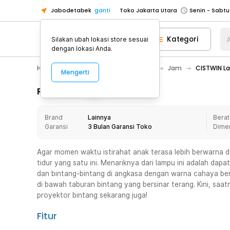
Jabodetabek
ganti
Toko Jakarta Utara
Toko Tangerang
Kategori
A
Silakan ubah lokasi store sesuai
Toko Cikupa
dengan lokasi Anda.
Pick n Go Jakarta Barat
Senin - J
Home Appliance
Dekorasi Rumah
Jam
CISTWIN La
Mengerti
Pick n Go Bekasi
Senin - Jumat (08
Pick n Go Depok
Senin - Jumat (08
Rincian Produk
Toko Jakarta Pusat
Senin - Sabtu
Brand
Lainnya
Berat
Toko Jakarta Barat
Senin - Sabtu
Garansi
3 Bulan Garansi Toko
Dime
Toko Jakarta Utara
Toko Tangerang
Agar momen waktu istirahat anak terasa lebih berwarna 
tidur yang satu ini. Menariknya dari lampu ini adalah da
Toko Cikupa
dan bintang-bintang di angkasa dengan warna cahaya ber
Pick n Go Jakarta Barat
Senin - J
di bawah taburan bintang yang bersinar terang. Kini, saa
proyektor bintang sekarang juga!
Pick n Go Bekasi
Senin - Jumat (08
Pick n Go Depok
Senin - Jumat (08
Fitur