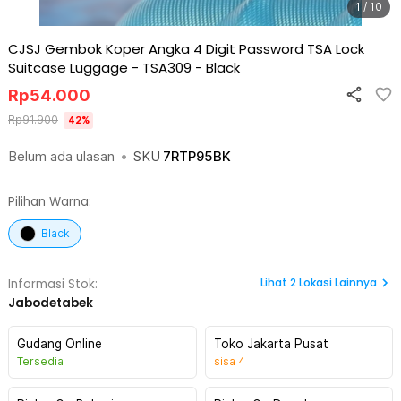
1 / 10
CJSJ Gembok Koper Angka 4 Digit Password TSA Lock
Suitcase Luggage - TSA309
-
Black
Rp
54.000
Rp
91.900
42
%
Belum ada ulasan
•
SKU
7RTP95BK
Pilihan Warna:
Black
Lihat
2
Lokasi Lainnya
Informasi Stok:
Jabodetabek
Gudang Online
Toko Jakarta Pusat
Tersedia
sisa
4