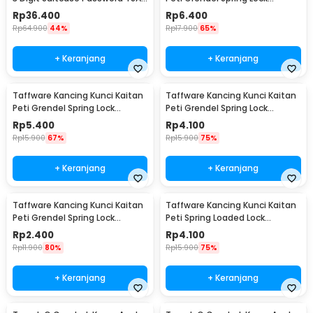
Lock - TSA-525
Stainless Steel XL - J107
Rp
36.400
Rp
6.400
Rp
64.900
44%
Rp
17.900
65%
+ Keranjang
+ Keranjang
Taffware Kancing Kunci Kaitan
Taffware Kancing Kunci Kaitan
Peti Grendel Spring Lock
Peti Grendel Spring Lock
Stainless Steel L - J107
Stainless Steel M - J107
Rp
5.400
Rp
4.100
Rp
15.900
67%
Rp
15.900
75%
+ Keranjang
+ Keranjang
Taffware Kancing Kunci Kaitan
Taffware Kancing Kunci Kaitan
Peti Grendel Spring Lock
Peti Spring Loaded Lock
Stainless Steel S - J107
Stainless Steel M - J108
Rp
2.400
Rp
4.100
Rp
11.900
80%
Rp
15.900
75%
+ Keranjang
+ Keranjang