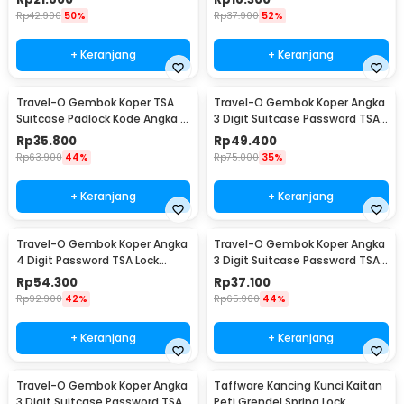
Rp
42.900
50%
Rp
37.900
52%
+ Keranjang
+ Keranjang
Travel-O Gembok Koper TSA
Travel-O Gembok Koper Angka
Suitcase Padlock Kode Angka 3
3 Digit Suitcase Password TSA
Digit - TSA-620
Lock - TSA-520
Rp
35.800
Rp
49.400
Rp
63.900
44%
Rp
75.000
35%
+ Keranjang
+ Keranjang
Travel-O Gembok Koper Angka
Travel-O Gembok Koper Angka
4 Digit Password TSA Lock
3 Digit Suitcase Password TSA
Travel Sentry - TSA-330
Lock - TSA-338
Rp
54.300
Rp
37.100
Rp
92.900
42%
Rp
65.900
44%
+ Keranjang
+ Keranjang
Travel-O Gembok Koper Angka
Taffware Kancing Kunci Kaitan
3 Digit Suitcase Password TSA
Peti Grendel Spring Lock