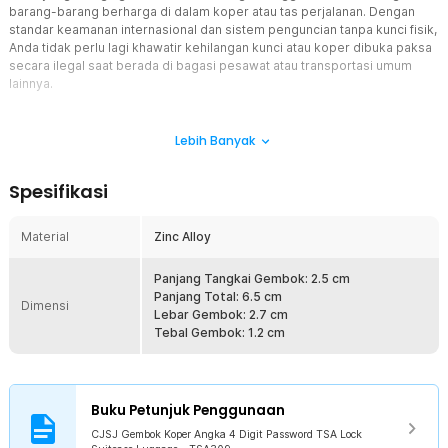
barang-barang berharga di dalam koper atau tas perjalanan. Dengan
standar keamanan internasional dan sistem penguncian tanpa kunci fisik,
Anda tidak perlu lagi khawatir kehilangan kunci atau koper dibuka paksa
secara ilegal saat berada di bagasi pesawat atau transportasi umum
lainnya.
Fitur
Lebih Banyak
Keamanan Standar Internasional TSA
Anda kini bisa melewati pemeriksaan bandara dengan lebih nyaman
Spesifikasi
dan tenang berkat dukungan standar keamanan TSA (Transportation
Security Administration). Standar ini sangat penting bagi Anda yang
bepergian ke luar negeri, karena memungkinkan petugas
Material
Zinc Alloy
keamanan bandara memeriksa koper Anda menggunakan kunci
master khusus tanpa harus merusak gembok atau koper secara
Panjang Tangkai Gembok: 2.5 cm
paksa. Hal ini menjamin integritas koper Anda tetap terjaga
Panjang Total: 6.5 cm
meskipun harus melewati prosedur pemeriksaan keamanan yang
Dimensi
Lebar Gembok: 2.7 cm
ketat di berbagai negara.
Tebal Gembok: 1.2 cm
Kode Rahasia, Lebih Private
Tingkatkan privasi keamanan barang bawaan Anda dengan sistem 4
digit angka yang menawarkan hingga 10 ribu kombinasi unik yang
dapat Anda atur sendiri. Karena hanya Anda yang mengetahui kode
Buku Petunjuk Penggunaan
akses tersebut, risiko pembobolan oleh pihak tidak bertanggung
CJSJ Gembok Koper Angka 4 Digit Password TSA Lock
jawab menjadi jauh lebih kecil dibandingkan gembok konvensional.