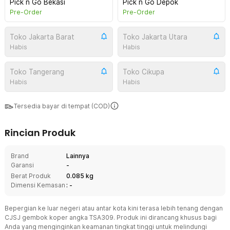
Pick n Go Bekasi
Pick n Go Depok
Pre-Order
Pre-Order
Toko Jakarta Barat
Toko Jakarta Utara
Habis
Habis
Toko Tangerang
Toko Cikupa
Habis
Habis
Tersedia bayar di tempat (COD)
Rincian Produk
Brand
Lainnya
Garansi
-
Berat Produk
0.085 kg
Dimensi Kemasan
: -
Bepergian ke luar negeri atau antar kota kini terasa lebih tenang dengan
CJSJ gembok koper angka TSA309. Produk ini dirancang khusus bagi
Anda yang menginginkan keamanan tingkat tinggi untuk melindungi