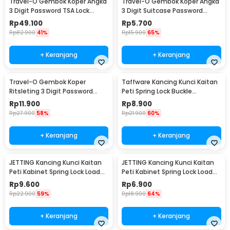
Travel-O Gembok Koper Angka
Travel-O Gembok Koper Angka
3 Digit Password TSA Lock
3 Digit Suitcase Password
Suitcase Luggage - TSA-530
Safety Lock - NTA-520
Rp
49.100
Rp
5.700
Rp
82.900
41%
Rp
15.900
65%
+ Keranjang
+ Keranjang
Travel-O Gembok Koper
Taffware Kancing Kunci Kaitan
Ritsleting 3 Digit Password
Peti Spring Lock Buckle
Suitcase Zipper Lock - NTA-320
Stainless Steel - J108
Rp
11.900
Rp
8.900
Rp
27.900
58%
Rp
21.900
60%
+ Keranjang
+ Keranjang
JETTING Kancing Kunci Kaitan
JETTING Kancing Kunci Kaitan
Peti Kabinet Spring Lock Loaded
Peti Kabinet Spring Lock Loaded
Buckle - L104
Buckle - L106
Rp
9.600
Rp
6.900
Rp
22.900
59%
Rp
18.900
64%
+ Keranjang
+ Keranjang