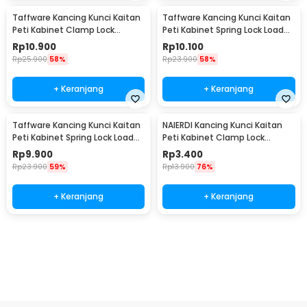
Taffware Kancing Kunci Kaitan
Taffware Kancing Kunci Kaitan
Peti Kabinet Clamp Lock
Peti Kabinet Spring Lock Loaded
Loaded Buckle - J504
Buckle - L103
Rp
10.900
Rp
10.100
Rp
25.900
58%
Rp
23.900
58%
+ Keranjang
+ Keranjang
Taffware Kancing Kunci Kaitan
NAIERDI Kancing Kunci Kaitan
Peti Kabinet Spring Lock Loaded
Peti Kabinet Clamp Lock
Buckle Type A - A3
Loaded Buckle - J401
Rp
9.900
Rp
3.400
Rp
23.900
59%
Rp
13.900
76%
+ Keranjang
+ Keranjang
Beli Sekarang