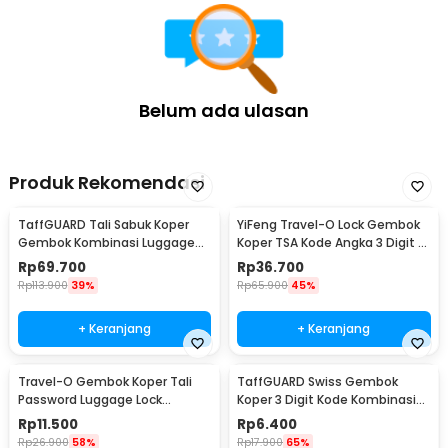
yang ideal untuk diaplikasikan pada berbagai jenis tas dan
perlengkapan lainnya. Anda bisa menggunakannya untuk
mengamankan tas ransel saat hiking, tas kerja saat di kantor, hingga
loker di pusat kebugaran (gym). Fleksibilitas penggunaan ini
menjadikan satu buah gembok sebagai investasi keamanan yang
sangat bernilai untuk melindungi properti pribadi Anda di mana pun
Belum ada ulasan
Anda berada.
Kelengkapan Produk
Produk Rekomendasi
Rincian yang Anda dapatkan untuk pembelian produk ini:
1 x CJSJ Gembok Koper Angka 4 Digit Password TSA Lock
TaffGUARD Tali Sabuk Koper
YiFeng Travel-O Lock Gembok
Suitcase Luggage - TSA309
Gembok Kombinasi Luggage
Koper TSA Kode Angka 3 Digit -
Lock Belt TSA 2M - TSA-319
TSA-335
Rp
69.700
Rp
36.700
Rp
113.900
39%
Rp
65.900
45%
+ Keranjang
+ Keranjang
Travel-O Gembok Koper Tali
TaffGUARD Swiss Gembok
Password Luggage Lock
Koper 3 Digit Kode Kombinasi
Suitcase Belt - NTA-310
Angka Anti Bobol - 104
Rp
11.500
Rp
6.400
Rp
26.900
58%
Rp
17.900
65%