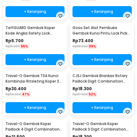
+ Keranjang
+ Keranjang
TaffGUARD Gembok Koper
Goso Set Alat Pembuka
Kode Angka Safety Lock
Gembok Kunci Pintu Lock Pick
Portable 3 Digit - Z001
Locksmith 24 PCS - 038
Rp
5.700
Rp
73.400
Rp
15.900
65%
Rp
118.900
39%
+ Keranjang
+ Keranjang
Travel-O Gembok TSA Kunci
CJSJ Gembok Brankas Rotary
Kombinasi Ritsleting Koper 3
Padlock Digit Combination
Digit - TSA-425
Padlock - CH-209
Rp
30.400
Rp
18.300
Rp
56.900
47%
Rp
37.900
52%
+ Keranjang
+ Keranjang
Travel-O Gembok Koper
Travel-O Gembok Koper
Padlock 4 Digit Combination
Padlock 3 Digit Combination
Solid Brass - NTA-500
Solid Brass - NTA-500
Rp
21.600
Rp
18.300