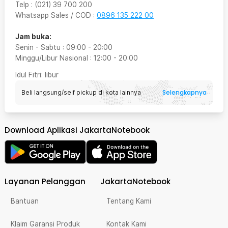
Telp
:
(021) 39 700 200
Whatsapp Sales / COD
:
0896 135 222 00
Jam buka:
Senin - Sabtu
:
09:00
-
20:00
Minggu/Libur Nasional
:
12:00
-
20:00
Idul Fitri
: libur
Selengkapnya
Beli langsung/self pickup di kota lainnya
Download Aplikasi JakartaNotebook
Layanan Pelanggan
JakartaNotebook
Bantuan
Tentang Kami
Klaim Garansi Produk
Kontak Kami