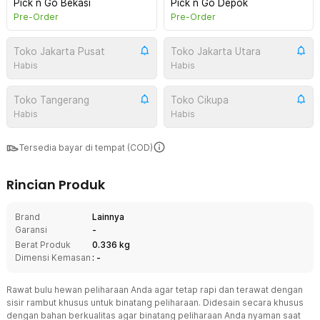
Pick n Go Bekasi
Pick n Go Depok
Pre-Order
Pre-Order
Toko Jakarta Pusat
Toko Jakarta Utara
Habis
Habis
Toko Tangerang
Toko Cikupa
Habis
Habis
Tersedia bayar di tempat (COD)
Rincian Produk
Brand
Lainnya
Garansi
-
Berat Produk
0.336 kg
Dimensi Kemasan
: -
Rawat bulu hewan peliharaan Anda agar tetap rapi dan terawat dengan
sisir rambut khusus untuk binatang peliharaan. Didesain secara khusus
dengan bahan berkualitas agar binatang peliharaan Anda nyaman saat