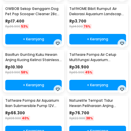
OWBOB Sekop Genggam Dog
TaffHOME Bibit Rumput Air
Pet Pop Scooper Cleaner 28cm
Dekorasi Aquarium Landscape
- A11707
Ornament - H0027
Rp
17.400
Rp
3.700
Rp
36.900
53%
Rp
14.900
76%
+ Keranjang
+ Keranjang
BaoRun Gunting Kuku Hewan
Taffware Pompa Air Celup
Anjing Kucing Kelinci Stainless
Multifungsi Aquarium
Steel - 5X
Submersible Pump 12V - QR30E
Rp
10.100
Rp
36.900
Rp
23.900
58%
Rp
65.900
45%
+ Keranjang
+ Keranjang
Taffware Pompa Air Aquarium
Naturelife Tempat Tidur
Ikan Submersible Pump 12V
Hewan Peliharaan Anjing
22W - 12V5M
Kucing Pet Dog Bed Size L -
Rp
66.300
Rp
76.700
NR884
Rp
108.900
40%
Rp
122.900
38%
+ Keranjang
+ Keranjang