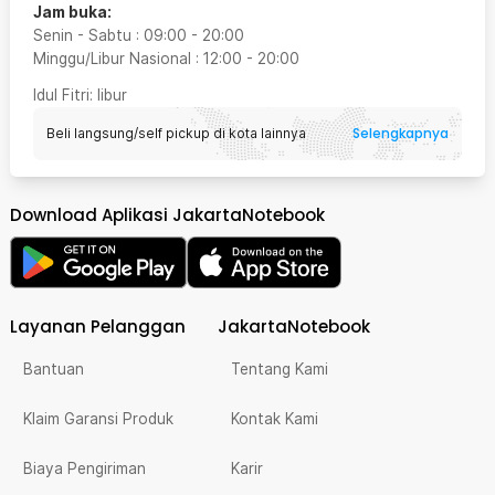
Jam buka:
Senin - Sabtu
:
09:00
-
20:00
Minggu/Libur Nasional
:
12:00
-
20:00
Idul Fitri
: libur
Selengkapnya
Beli langsung/self pickup di kota lainnya
Download Aplikasi JakartaNotebook
Layanan Pelanggan
JakartaNotebook
Bantuan
Tentang Kami
Klaim Garansi Produk
Kontak Kami
Biaya Pengiriman
Karir