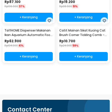
LX01
Removal Comb - AES0124
Rp
87.100
Rp
19.200
Rp
136.900
37%
Rp
38.900
51%
+ Keranjang
+ Keranjang
TaffHOME Dispenser Makanan
Catit Mainan Sikat Kucing Cat
Ikan Aquarium Automatic Food
Brush Corner Tickling Comb -
Timer - GA-300D
MO59
Rp
62.900
Rp
10.700
Rp
104.900
41%
Rp
24.900
58%
+ Keranjang
+ Keranjang
Beli Sekarang
Contact Center