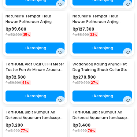
Naturelife Tempat Tidur
Naturelife Tempat Tidur
Hewan Peliharaan Anjing
Hewan Peliharaan Anjing
Kucing Pet Dog Bed Size XL -
Kucing Pet Dog Bed Size XXL -
Rp
99.600
Rp
127.300
NR884
NR884
Rp
152.900
35%
Rp
188.900
33%
+ Keranjang
+ Keranjang
TaffHOME Alat Ukur Uji PH Meter
Wodondog Kalung Anjing Pet
Tester Pen Air Minum Akuarium
Dog Training Shock Collar Stop
- PH-009
Barking 800M - JXG0031
Rp
32.600
Rp
270.800
Rp
59.900
46%
Rp
370.900
27%
+ Keranjang
+ Keranjang
TaffHOME Bibit Rumput Air
TaffHOME Bibit Rumput Air
Dekorasi Aquarium Landscape
Dekorasi Aquarium Landscape
Ornament 10g Big Leaf - H0027
Ornament 10g Big Fescue -
Rp
3.200
Rp
3.400
H0027
Rp
13.900
77%
Rp
13.900
76%