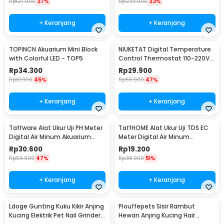
Rp
127.900
37%
Rp
235.900
33%
+ Keranjang
+ Keranjang
TOPINCN Akuarium Mini Block
NIUKETAT Digital Temperature
with Colorful LED - TOP5
Control Thermostat 110-220V
Sensor - W3230
Rp
34.300
Rp
29.900
Rp
61.900
45%
Rp
55.900
47%
+ Keranjang
+ Keranjang
Taffware Alat Ukur Uji PH Meter
TaffHOME Alat Ukur Uji TDS EC
Digital Air Minum Akuarium
Meter Digital Air Minum
Tester - PH02
Akuarium - E-1
Rp
30.600
Rp
19.200
Rp
56.900
47%
Rp
38.900
51%
+ Keranjang
+ Keranjang
Ldoge Gunting Kuku Kikir Anjing
Plouffepets Sisir Rambut
Kucing Elektrik Pet Nail Grinder -
Hewan Anjing Kucing Hair