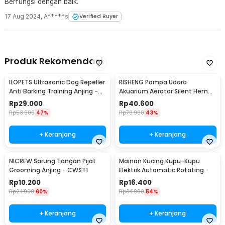
Berfungsi dengan baik.
17 Aug 2024
,
A*****s
Verified Buyer
Produk Rekomendasi
ILOPETS Ultrasonic Dog Repeller
RISHENG Pompa Udara
Anti Barking Training Anjing -
Akuarium Aerator Silent Hemat
TJ-3008
Energi 2.4W - RS-511
Rp
29.000
Rp
40.600
Rp
53.900
47%
Rp
70.900
43%
+ Keranjang
+ Keranjang
NICREW Sarung Tangan Pijat
Mainan Kucing Kupu-Kupu
Grooming Anjing - CWST1
Elektrik Automatic Rotating
Flying Butterfly
Rp
10.200
Rp
16.400
Rp
24.900
60%
Rp
34.900
54%
+ Keranjang
+ Keranjang