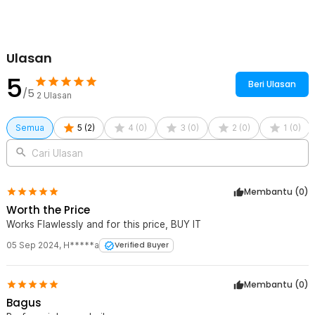
Rincian yang Anda dapatkan untuk pembelian produk ini:
1 x Komei Pets Sisir Rambut Binatang Peliharaan Hair Removal
Grooming Comb - T10
Ulasan
5
Beri Ulasan
/5
2
Ulasan
Semua
5
(
2
)
4
(
0
)
3
(
0
)
2
(
0
)
1
(
0
)
Cari Ulasan
Membantu (
0
)
Worth the Price
Works Flawlessly and for this price, BUY IT
05 Sep 2024
,
H*****a
Verified Buyer
Membantu (
0
)
Bagus