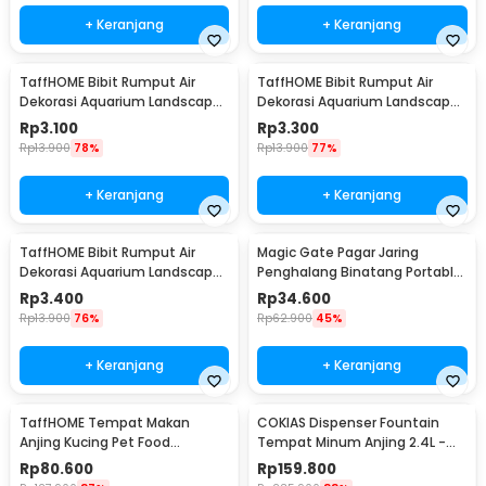
+ Keranjang
+ Keranjang
TaffHOME Bibit Rumput Air
TaffHOME Bibit Rumput Air
Dekorasi Aquarium Landscape
Dekorasi Aquarium Landscape
Ornament 10g Lucky Clover -
Ornament 10g Small Fescue -
Rp
3.100
Rp
3.300
H0027
H0027
Rp
13.900
78%
Rp
13.900
77%
+ Keranjang
+ Keranjang
TaffHOME Bibit Rumput Air
Magic Gate Pagar Jaring
Dekorasi Aquarium Landscape
Penghalang Binatang Portable
Ornament 10g Love Grass -
Pet Mesh Fence - TV1
Rp
3.400
Rp
34.600
H0027
Rp
13.900
76%
Rp
62.900
45%
+ Keranjang
+ Keranjang
TaffHOME Tempat Makan
COKIAS Dispenser Fountain
Anjing Kucing Pet Food
Tempat Minum Anjing 2.4L -
Dispenser - PET0640
DR008
Rp
80.600
Rp
159.800