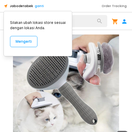
Jabodetabek
ganti
Order Tracking
Alat Kopi
Silakan ubah lokasi store sesuai
dengan lokasi Anda.
Mengerti