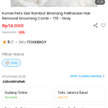
1 / 8
Komei Pets Sisir Rambut Binatang Peliharaan Hair
Removal Grooming Comb - T10
-
Gray
Rp
14.000
Rp
30.900
55
%
•
SKU
7CHX8XGY
5
(
2
)
Pilihan Warna:
Gray
Lihat
2
Lokasi Lainnya
Informasi Stok:
Jabodetabek
Gudang Online
Toko Jakarta Barat
Tersedia
sisa
10