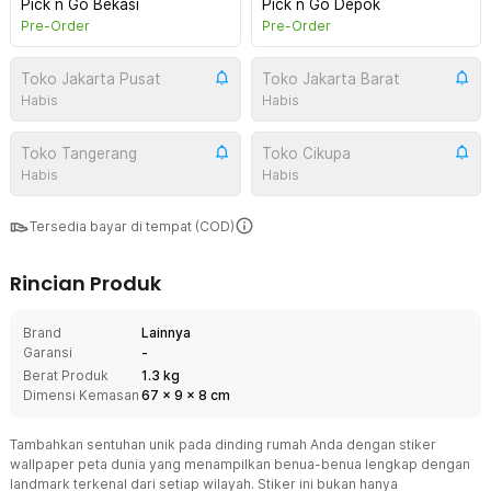
Pick n Go Bekasi
Pick n Go Depok
Pre-Order
Pre-Order
Toko Jakarta Pusat
Toko Jakarta Barat
Habis
Habis
Toko Tangerang
Toko Cikupa
Habis
Habis
Tersedia bayar di tempat (COD)
Rincian Produk
Brand
Lainnya
Garansi
-
Berat Produk
1.3 kg
Dimensi Kemasan
67
x
9
x
8
cm
Tambahkan sentuhan unik pada dinding rumah Anda dengan stiker
wallpaper peta dunia yang menampilkan benua-benua lengkap dengan
landmark terkenal dari setiap wilayah. Stiker ini bukan hanya