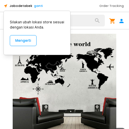
Jabodetabek
ganti
Order Tracking
Alat Kopi
Silakan ubah lokasi store sesuai
dengan lokasi Anda.
Mengerti