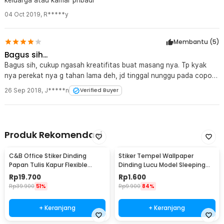
keluarga atau kamar pribadi
04 Oct 2019
,
R*****y
Membantu (
5
)
Bagus sih...
Bagus sih, cukup ngasah kreatifitas buat masang nya. Tp kyak
nya perekat nya g tahan lama deh, jd tinggal nunggu pada copot
aja.
26 Sep 2018
,
J*****n
Verified Buyer
Produk Rekomendasi
C&B Office Stiker Dinding
Stiker Tempel Wallpaper
Papan Tulis Kapur Flexible
Dinding Lucu Model Sleeping
200x45cm - 513
Cat
Rp
19.700
Rp
1.600
Rp
39.900
51%
Rp
9.900
84%
+ Keranjang
+ Keranjang