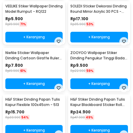
VEELIKE Stiker Wallpaper Dinding
SOLEDI Sticker Dekorasi Dinding
Model Rumput - RQ122
Round Mirror Acrylic 30 PCS -
SL03
Rp
5.900
Rp
17.100
Rp
19.900
71%
Rp
35.900
53%
+ Keranjang
+ Keranjang
NieNie Sticker Wallpaper
ZOOYOO Wallpaper Stiker
Dinding Cartoon Giraffe Ruler
Dinding Pengukur Tinggi Badan
50x70cm - CZ64
Anak Room Decor - HM0178
Rp
7.800
Rp
9.500
Rp
19.900
61%
Rp
22.900
59%
+ Keranjang
+ Keranjang
H&F Stiker Dinding Papan Tulis
H&F Stiker Dinding Papan Tulis
Kapur Flexible 100x45cm - 513
Kapur Blackboard Sticker Roll
200x60cm - 513
Rp
15.700
Rp
24.900
Rp
33.900
54%
Rp
47.900
49%
+ Keranjang
+ Keranjang