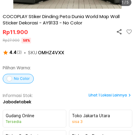
1 / 5
COCOPLAY Stiker Dinding Peta Dunia World Map Wall
Sticker Dekorasi - AY9133
-
No Color
Rp
11.900
Rp
27.900
58
%
•
SKU
OMHZ4VXX
4.4
(
3
)
Pilihan Warna:
No Color
Lihat
1
Lokasi Lainnya
Informasi Stok:
Jabodetabek
Gudang Online
Toko Jakarta Utara
Tersedia
sisa
3