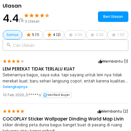
Mudah Dibersihkan
Ulasan
Stiker tembok ini dilengkapi dengan perekat yang kuat namun
4.4
aman, memastikan daya rekat yang optimal pada permukaan
Beri Ulasan
/5
dinding. Meskipun kuat, stiker ini tetap dapat dilepas dengan
3
Ulasan
mudah tanpa merusak cat dinding atau permukaan lainnya. Selain
itu, stiker ini juga mudah dibersihkan, sehingga tetap terlihat bersih
Semua
5
(
1
)
4
(
2
)
3
(
0
)
2
(
0
)
1
(
0
)
dan rapi sepanjang waktu.
Cari Ulasan
Kelengkapan Produk
Rincian yang Anda dapatkan untuk pembelian produk ini:
Membantu (
1
)
1 x COCOPLAY Stiker Dinding Peta Dunia World Map Wall Sticker
LEM PEREKAT TIDAK TERLALU KUAT
Dekorasi - AY9133
Sebenarnya bagus, saya suka. tapi sayang untuk lem nya tidak
merekat kuat. baru sehari langsung copot. entah karena kualitas
Selengkapnya
lemnya, atau memang kondisi dinding kamar.
10 Feb 2020
,
D*****o
Verified Buyer
Membantu (
2
)
COCOPLAY Sticker Wallpaper Dinding World Map Livin
stiker dinding peta dunia bagus banget buat di pasang di ruang