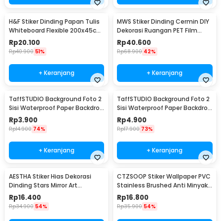
H&F Stiker Dinding Papan Tulis
MWS Stiker Dinding Cermin DIY
Whiteboard Flexible 200x45cm
Dekorasi Ruangan PET Film
- HF514
Reflective 50x200cm - MW-A1
Rp
20.100
Rp
40.600
Rp
40.900
51%
Rp
68.900
42%
+ Keranjang
+ Keranjang
TaffSTUDIO Background Foto 2
TaffSTUDIO Background Foto 2
Sisi Waterproof Paper Backdrop
Sisi Waterproof Paper Backdrop
57x87cm Polos - C58
57x87cm Leaf Shadow - C58
Rp
3.900
Rp
4.900
Rp
14.900
74%
Rp
17.900
73%
+ Keranjang
+ Keranjang
AESTHA Stiker Hias Dekorasi
CTZSOOP Stiker Wallpaper PVC
Dinding Stars Mirror Art
Stainless Brushed Anti Minyak
Wallpaper 82 PCS - ASH82
Waterproof 100x40cm -
Rp
16.400
Rp
16.800
WG40S
Rp
34.900
54%
Rp
35.900
54%