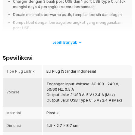
Charger dengan 3 buah port USB dan 1 port USB type C, untuk
mengisi daya 4 perangkat secara bersamaan.
Desain minimalis berwarna putih, tampilan bersih dan elegan.
Kompatibel dengan berbagai perangkat yang menggunakan
port USB.
Overview
Lebih Banyak
Bebaskan meja kerja dan area colokan dinding Anda dari lilitan kabel
serta tumpukan adaptor yang berantakan menggunakan kepala charger
Spesifikasi
multi port premium dari Comfast. Produk inovatif ini hadir sebagai solusi
praktis dan efisien untuk mengisi daya beberapa perangkat elektronik
kesayangan Anda secara bersamaan melalui satu sumber listrik saja.
Tipe Plug Listrik
EU Plug (Standar Indonesia)
Dipersenjatai dengan konfigurasi 4 port gabungan yang cerdas, adaptor
ini memungkinkan Anda melakukan pengisian daya hingga empat gadget
Tegangan Input Voltase: AC 100 - 240 V,
sekaligus tanpa perlu mengorbankan kestabilan arus. Ukuran
50/60 Hz, 0.5 A
dimensinya yang ringkas berpadu sempurna dengan stabilitas output
Voltase
Output Jalur 3 USB A: 5 V / 2.4 A (Max)
daya maksimal mencapai 12 W, menjadikannya pilihan investasi aksesori
Output Jalur USB Type C: 5 V / 2.4 A (Max)
daya paling cerdas untuk mendukung produktivitas di rumah, kesibukan
di kantor, maupun saat melakukan bepergian jauh luar kota.
Material
Plastik
Fitur
Dimensi
4.5 x 2.7 x 8.7 cm
Desain Minimalis dan Praktis dengan Visual Modern yang Elegan