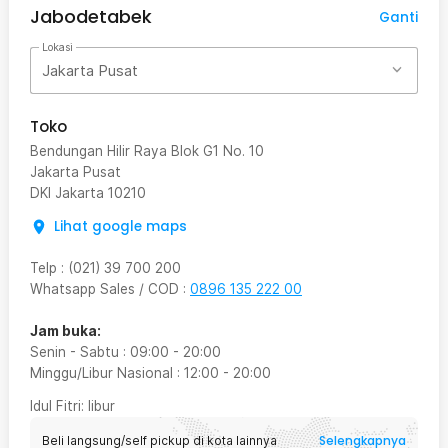
Jabodetabek
Ganti
Lokasi
Jakarta Pusat
Toko
Bendungan Hilir Raya Blok G1 No. 10
Jakarta Pusat
DKI Jakarta
10210
Lihat google maps
Telp
:
(021) 39 700 200
Whatsapp Sales / COD
:
0896 135 222 00
Jam buka:
Senin - Sabtu
:
09:00
-
20:00
Minggu/Libur Nasional
:
12:00
-
20:00
Idul Fitri
: libur
Selengkapnya
Beli langsung/self pickup di kota lainnya