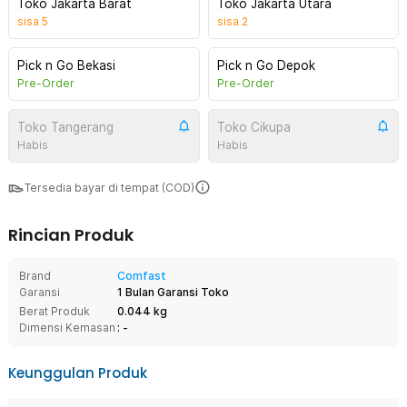
Toko Jakarta Barat
Toko Jakarta Utara
sisa
5
sisa
2
Pick n Go Bekasi
Pick n Go Depok
Pre-Order
Pre-Order
Toko Tangerang
Toko Cikupa
Habis
Habis
Tersedia bayar di tempat (COD)
Rincian Produk
Brand
Comfast
Garansi
1 Bulan Garansi Toko
Berat Produk
0.044 kg
Dimensi Kemasan
: -
Keunggulan Produk