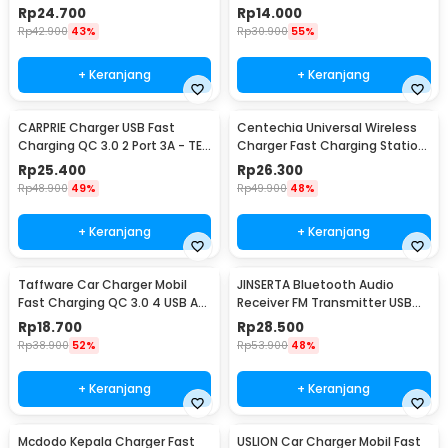
1.67A 20W - A318
Port 2.4A - LE001
Rp
24.700
Rp
14.000
Rp
42.900
43%
Rp
30.900
55%
+ Keranjang
+ Keranjang
CARPRIE Charger USB Fast
Centechia Universal Wireless
Charging QC 3.0 2 Port 3A - TE-
Charger Fast Charging Station
820
Base 2A 10W - K8
Rp
25.400
Rp
26.300
Rp
48.900
49%
Rp
49.900
48%
+ Keranjang
+ Keranjang
Taffware Car Charger Mobil
JINSERTA Bluetooth Audio
Fast Charging QC 3.0 4 USB A
Receiver FM Transmitter USB
Port 7A 35W - BK-358
Charger - X8
Rp
18.700
Rp
28.500
Rp
38.900
52%
Rp
53.900
48%
+ Keranjang
+ Keranjang
Mcdodo Kepala Charger Fast
USLION Car Charger Mobil Fast