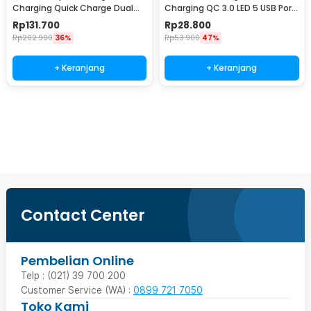
Charging Quick Charge Dual
Charging QC 3.0 LED 5 USB Port
Port USB 33 W - CH-092
A 15A 18W - BK-359
Rp
131.700
Rp
28.800
Rp
202.900
36%
Rp
53.900
47%
+ Keranjang
+ Keranjang
Beli Sekarang
Contact Center
Pembelian Online
Telp : (021) 39 700 200
Customer Service (WA) :
0899 721 7050
Toko Kami