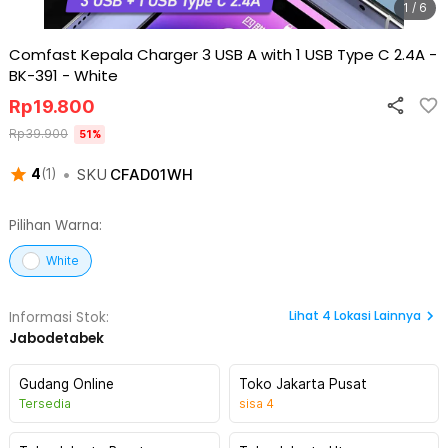
1 / 6
Comfast Kepala Charger 3 USB A with 1 USB Type C 2.4A -
BK-391
-
White
Rp
19.800
Rp
39.900
51
%
•
SKU
CFAD01WH
4
(
1
)
Pilihan Warna:
White
Lihat
4
Lokasi Lainnya
Informasi Stok:
Jabodetabek
Gudang Online
Toko Jakarta Pusat
Tersedia
sisa
4