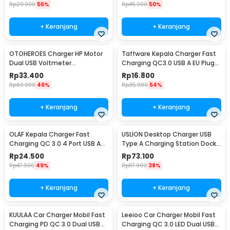
Rp
29.900
56%
Rp
45.900
50%
+ Keranjang
+ Keranjang
OTOHEROES Charger HP Motor
Taffware Kepala Charger Fast
Dual USB Voltmeter
Charging QC3.0 USB A EU Plug
Waterproof 4.2A - Y451
3A 18W - TE-007
Rp
33.400
Rp
16.800
Rp
60.900
46%
Rp
35.900
54%
+ Keranjang
+ Keranjang
OLAF Kepala Charger Fast
USLION Desktop Charger USB
Charging QC 3.0 4 Port USB A
Type A Charging Station Dock
48 W - BK-376
5 Port 4A - US04
Rp
24.500
Rp
73.100
Rp
47.900
49%
Rp
117.900
38%
+ Keranjang
+ Keranjang
KUULAA Car Charger Mobil Fast
Leeioo Car Charger Mobil Fast
Charging PD QC 3.0 Dual USB
Charging QC 3.0 LED Dual USB