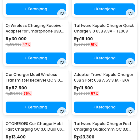
+ Keranjang
+ Keranjang
Qi Wireless Charging Receiver
Taffware Kepala Charger Quick
Adapter for Smartphone USB
Charge 3.0 USB A 3A - TE008
Type C - P9
Rp
30.000
Rp
19.100
Rp
55.900
47%
Rp
38.900
51%
+ Keranjang
+ Keranjang
Car Charger Mobil Wireless
Adaptor Travel Kepala Charger
Transmitter Receiver QC 3.0
USB 3 Port USB A 5V 3.1A - EKA
Dual USB 3.1A - HY-82
Rp
97.500
Rp
11.800
Rp
150.900
36%
Rp
26.900
57%
+ Keranjang
+ Keranjang
OTOHEROES Car Charger Mobil
Taffware Kepala Charger Fast
Fast Charging QC 3.0 Dual USB
Charging Qualcomm QC 3.0
3.1A 30W - DC-681
USB 3 Port USB - AR-QC-03
Rp
13.400
Rp
23.300