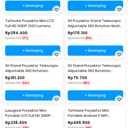
+ Keranjang
+ Keranjang
Taffware Proyektor Mini LCD
SH Proyektor Stand Telescopic
Full HD 1080P 1200 Lumens
Adjustable 360 Rotation Multi
Home Theater - M24
Angle - SH-04
Rp
294.400
Rp
176.100
Rp
352.900
17%
Rp
269.900
35%
+ Keranjang
+ Keranjang
SH Stand Proyektor Telescopic
SH Stand Proyektor Telescopic
Adjustable 360 Rotation
Adjustable 360 Rotation
Projector Base 85-125cm - SH-
Projector Base Panjang 25-
Rp
161.200
Rp
75.700
05
40cm - SH-05
Rp
240.900
34%
Rp
121.900
38%
+ Keranjang
+ Keranjang
Luxuglow Proyektor Mini
Taffware Proyektor Mini
Portable LCD Full HD 1080P
Portable Android 11 WiFi
Built-in Speaker - YT200
Bluetooth 200 ANSI - HY300
Rp
238.400
Rp
456.900
Rp
326.900
28%
Rp
625.900
28%