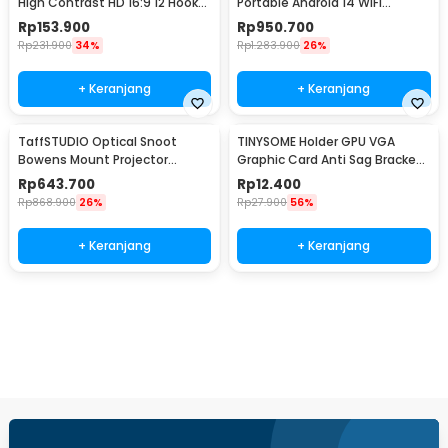
High Contrast HD 16:9 12 Hooks
Portable Android 14 WiFi
150 Inch - LJ03
Bluetooth 330 ANSI - HY260Pro
Rp
153.900
Rp
950.700
Rp
231.900
34%
Rp
1.283.900
26%
+ Keranjang
+ Keranjang
TaffSTUDIO Optical Snoot
TINYSOME Holder GPU VGA
Bowens Mount Projector
Graphic Card Anti Sag Bracket
Cahaya 35 Set Foto Pro - MM-
Metal Adjustable - GX50
Rp
643.700
Rp
12.400
06 PRO
Rp
868.900
26%
Rp
27.900
56%
+ Keranjang
+ Keranjang
Beli Sekarang