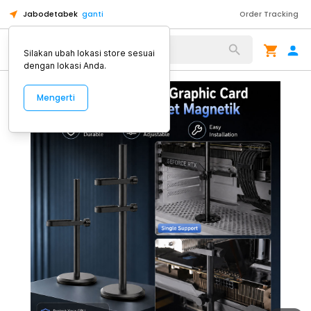
Jabodetabek
ganti
Order Tracking
Alat Kopi
Silakan ubah lokasi store sesuai
dengan lokasi Anda.
Mengerti