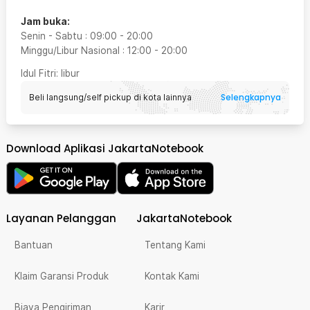
Jam buka:
Senin - Sabtu
:
09:00
-
20:00
Minggu/Libur Nasional
:
12:00
-
20:00
Idul Fitri
: libur
Selengkapnya
Beli langsung/self pickup di kota lainnya
Download Aplikasi JakartaNotebook
Layanan Pelanggan
JakartaNotebook
Bantuan
Tentang Kami
Klaim Garansi Produk
Kontak Kami
Biaya Pengiriman
Karir