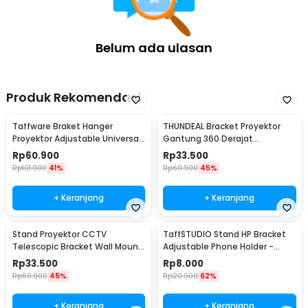
Kelengkapan Produk
Rincian yang Anda dapatkan untuk pembelian produk ini:
1 x Tiang
Belum ada ulasan
1 x Base
1 x Waterpass Mini
1 atau 2 x Bracket/Penyangga (Tergantung Varian yang Dipilih)
Produk Rekomendasi
Taffware Braket Hanger
THUNDEAL Bracket Proyektor
Proyektor Adjustable Universal
Gantung 360 Derajat
Bracket - NB-P1
Adjustable 10kg - PH45
Rp
60.900
Rp
33.500
Rp
101.900
41%
Rp
60.900
45%
+ Keranjang
+ Keranjang
Stand Proyektor CCTV
TaffSTUDIO Stand HP Bracket
Telescopic Bracket Wall Mount
Adjustable Phone Holder -
Ball Head - FT-810
H120-B
Rp
33.500
Rp
8.000
Rp
60.900
45%
Rp
20.900
62%
+ Keranjang
+ Keranjang