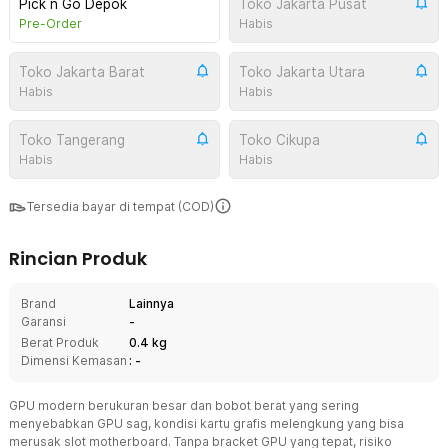
Pick n Go Depok
Toko Jakarta Pusat
Pre-Order
Habis
Toko Jakarta Barat
Toko Jakarta Utara
Habis
Habis
Toko Tangerang
Toko Cikupa
Habis
Habis
Tersedia bayar di tempat (COD)
Rincian Produk
Brand
Lainnya
Garansi
-
Berat Produk
0.4 kg
Dimensi Kemasan
: -
GPU modern berukuran besar dan bobot berat yang sering
menyebabkan GPU sag, kondisi kartu grafis melengkung yang bisa
merusak slot motherboard. Tanpa bracket GPU yang tepat, risiko