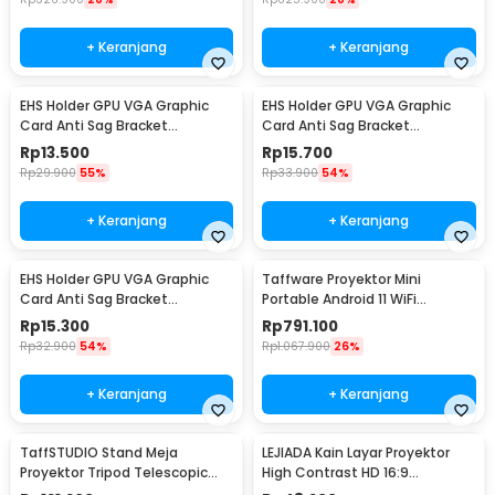
+ Keranjang
+ Keranjang
EHS Holder GPU VGA Graphic
EHS Holder GPU VGA Graphic
Card Anti Sag Bracket
Card Anti Sag Bracket
Teleskopik Magnetic 25–
Teleskopik Magnetic 50–
Rp
13.500
Rp
15.700
50mm - GX30
75mm - GX30
Rp
29.900
55%
Rp
33.900
54%
+ Keranjang
+ Keranjang
EHS Holder GPU VGA Graphic
Taffware Proyektor Mini
Card Anti Sag Bracket
Portable Android 11 WiFi
Teleskopik Magnetic 75–
Bluetooth 720P - HY320
Rp
15.300
Rp
791.100
120mm - GX30
Rp
32.900
54%
Rp
1.067.900
26%
+ Keranjang
+ Keranjang
TaffSTUDIO Stand Meja
LEJIADA Kain Layar Proyektor
Proyektor Tripod Telescopic
High Contrast HD 16:9
Adjustable 360 - SPS-502M
Polyester 6 Hooks 60 Inch - LJ01