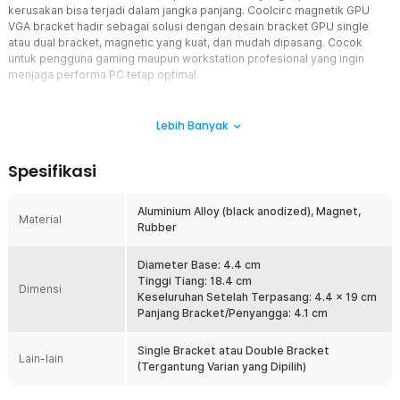
kerusakan bisa terjadi dalam jangka panjang. Coolcirc magnetik GPU
VGA bracket hadir sebagai solusi dengan desain bracket GPU single
atau dual bracket, magnetic yang kuat, dan mudah dipasang. Cocok
untuk pengguna gaming maupun workstation profesional yang ingin
menjaga performa PC tetap optimal.
Fitur
Lebih Banyak
Fleksibilitas Varian Single atau Dual Bracket
Magnetik GPU VGA bracket ini tersedia dalam dua pilihan varian
Spesifikasi
untuk menyesuaikan kebutuhan setup Anda. Varian single
bracket dirancang untuk menopang satu kartu grafis besar secara
stabil dan presisi. Sedangkan varian dual bracket cocok untuk
Aluminium Alloy (black anodized), Magnet,
Material
pengguna workstation atau multi-GPU yang membutuhkan
Rubber
dukungan ekstra untuk dua kartu grafis sekaligus. Dengan
fleksibilitas ini, penyangga VGA bisa digunakan di berbagai
Diameter Base: 4.4 cm
skenario build PC.
Tinggi Tiang: 18.4 cm
Dimensi
Magnetik Base
Keseluruhan Setelah Terpasang: 4.4 x 19 cm
Dilengkapi sistem magnetic suction base, magnetik GPU VGA
Panjang Bracket/Penyangga: 4.1 cm
bracket ini dapat langsung menempel pada casing berbahan besi
tanpa perlu baut. Proses pemasangan hanya butuh beberapa detik,
Single Bracket atau Double Bracket
Lain-lain
sangat ideal untuk pengguna yang sering bongkar pasang
(Tergantung Varian yang Dipilih)
komponen. Selain praktis, desain ini juga membantu menjaga
tampilan interior casing tetap rapi tanpa kabel atau baut tambahan.