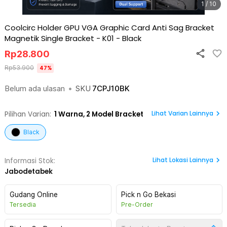
1 / 10
Coolcirc Holder GPU VGA Graphic Card Anti Sag Bracket
Magnetik Single Bracket - K01
-
Black
Rp
28.800
Rp
53.900
47
%
Belum ada ulasan
•
SKU
7CPJ10BK
Lihat Varian Lainnya
Pilihan Varian:
1
Warna,
2 Model Bracket
Black
Lihat
Lokasi Lainnya
Informasi Stok:
Jabodetabek
Gudang Online
Pick n Go Bekasi
Tersedia
Pre-Order