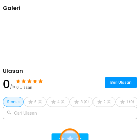
Ini menjadikan bracket GPU sebagai solusi modern dan efisien.
Galeri
Material Premium Tahan Lama
Menggunakan material aluminium alloy berkualitas tinggi, magnetik
GPU VGA bracket ini ringan namun sangat kokoh untuk menopang
GPU berat. Finishing anodized hitam memberikan tampilan elegan
sekaligus tahan terhadap goresan dan korosi. Material ini juga
memastikan daya tahan jangka panjang tanpa deformasi meskipun
digunakan terus-menerus. Cocok untuk pengguna gaming PC yang
mengutamakan estetika dan kekuatan.
Bantalan Anti Slip
Bagian atas dan bawah bracket dilengkapi bantalan karet anti slip
Ulasan
yang menjaga bracket tetap kokoh di tempatnya. Hal ini mencegah
pergeseran tak diinginkan dan memastikan GPU selalu dalam posisi
0
Beri Ulasan
stabil.
/5
0
Ulasan
Ukuran Ideal untuk GPU Besar
Bracket GPU ini dirancang kompatibel dengan casing ATX mid
Semua
5
(
0
)
4
(
0
)
3
(
0
)
2
(
0
)
1
(
0
)
tower maupun full tower. Ukurannya memastikan posisi support
tepat di bawah GPU tanpa mengganggu airflow atau kabel
Cari Ulasan
management. Penempatan yang presisi membantu menjaga
stabilitas kartu grafis secara maksimal. Sangat ideal untuk build PC
modern dengan GPU besar.