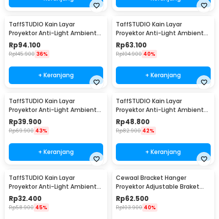
TaffSTUDIO Kain Layar
TaffSTUDIO Kain Layar
Proyektor Anti-Light Ambient
Proyektor Anti-Light Ambient
Screen Curtain 16:9 133 Inch -
Screen Curtain 16:9 100 Inch -
Rp
94.100
Rp
63.100
L21
L21
Rp
145.900
36%
Rp
104.900
40%
+ Keranjang
+ Keranjang
TaffSTUDIO Kain Layar
TaffSTUDIO Kain Layar
Proyektor Anti-Light Ambient
Proyektor Anti-Light Ambient
Screen Curtain 16:9 72 Inch -
Screen Curtain 16:9 84 Inch -
Rp
39.900
Rp
48.800
L21
L21
Rp
69.900
43%
Rp
82.900
42%
+ Keranjang
+ Keranjang
TaffSTUDIO Kain Layar
Cewaal Bracket Hanger
Proyektor Anti-Light Ambient
Proyektor Adjustable Braket
Screen Curtain 16:9 60 Inch -
Universal - NB-P7
Rp
32.400
Rp
62.500
L21
Rp
58.900
45%
Rp
103.900
40%