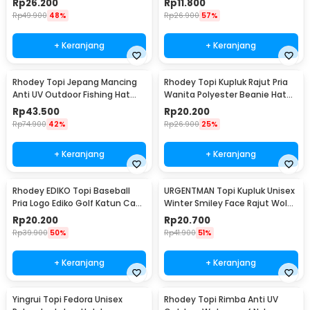
Rp
26.200
Rp
11.800
Rp
49.900
48%
Rp
26.900
57%
+ Keranjang
+ Keranjang
Rhodey Topi Jepang Mancing
Rhodey Topi Kupluk Rajut Pria
Anti UV Outdoor Fishing Hat
Wanita Polyester Beanie Hat
Nylon - MH011
Winter - EC002
Rp
43.500
Rp
20.200
Rp
74.900
42%
Rp
26.900
25%
+ Keranjang
+ Keranjang
Rhodey EDIKO Topi Baseball
URGENTMAN Topi Kupluk Unisex
Pria Logo Ediko Golf Katun Cap
Winter Smiley Face Rajut Wol
Long Visor - RB68
Beanie Hat - NM-DS01
Rp
20.200
Rp
20.700
Rp
39.900
50%
Rp
41.900
51%
+ Keranjang
+ Keranjang
Yingrui Topi Fedora Unisex
Rhodey Topi Rimba Anti UV