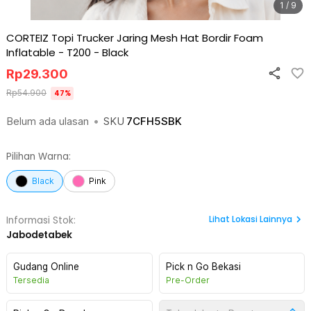
1 / 9
CORTEIZ Topi Trucker Jaring Mesh Hat Bordir Foam
Inflatable - T200
-
Black
Rp
29.300
Rp
54.900
47
%
Belum ada ulasan
•
SKU
7CFH5SBK
Pilihan Warna:
Black
Pink
Lihat
Lokasi Lainnya
Informasi Stok:
Jabodetabek
Gudang Online
Pick n Go Bekasi
Tersedia
Pre-Order