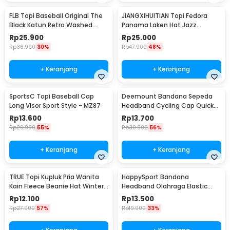
FLB Topi Baseball Original The
JIANGXIHUITIAN Topi Fedora
Black Katun Retro Washed
Panama Laken Hat Jazz
Style Cap - F122
Classic Vintage - FS-219
Rp
25.900
Rp
25.000
Rp
36.900
30%
Rp
47.900
48%
+ Keranjang
+ Keranjang
SportsC Topi Baseball Cap
Deemount Bandana Sepeda
Long Visor Sport Style - MZ87
Headband Cycling Cap Quick
Dry - 22019
Rp
13.600
Rp
13.700
Rp
29.900
55%
Rp
30.900
56%
+ Keranjang
+ Keranjang
TRUE Topi Kupluk Pria Wanita
HappySport Bandana
Kain Fleece Beanie Hat Winter
Headband Olahraga Elastic
- EC003
Sport Hairbands Yoga - A83
Rp
12.100
Rp
13.500
Rp
27.900
57%
Rp
19.900
33%