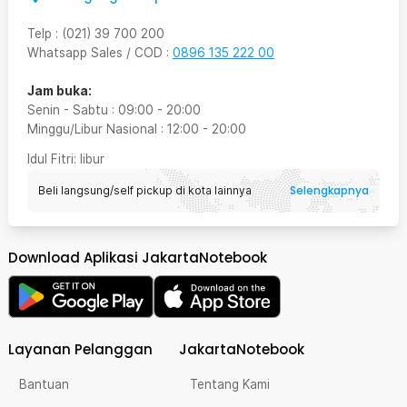
Telp
:
(021) 39 700 200
Whatsapp Sales / COD
:
0896 135 222 00
Jam buka:
Senin - Sabtu
:
09:00
-
20:00
Minggu/Libur Nasional
:
12:00
-
20:00
Idul Fitri
: libur
Selengkapnya
Beli langsung/self pickup di kota lainnya
Download Aplikasi JakartaNotebook
Layanan Pelanggan
JakartaNotebook
Bantuan
Tentang Kami