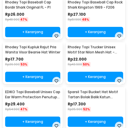
Rhodey Topi Baseball Cap
Rhodey Topi Baseball Cap Rock
Bordir Shark Original FL - P1
Shark Kingston 1969 - F206
Rp
26.000
Rp
27.100
Rp
48.900
47%
Rp
51.900
48%
+ Keranjang
+ Keranjang
Rhodey Topi Kupluk Rajut Pria
Rhodey Topi Trucker Unisex
Wanita Visor Beanie Hat Winter
Motif Star Nilon Mesh Hat -
SMT-ZHL23
Rp
17.700
Rp
22.000
Rp
36.900
53%
Rp
43.900
50%
+ Keranjang
+ Keranjang
EDIKO Topi Baseball Unisex Cap
Sparsil Topi Bucket Hat Motif
Ear Warm Protection Penutup
Tartan Bolak Balik Katun
Telinga - K515
Poliester - BH58
Rp
29.400
Rp
17.300
Rp
54.900
47%
Rp
35.900
52%
+ Keranjang
+ Keranjang