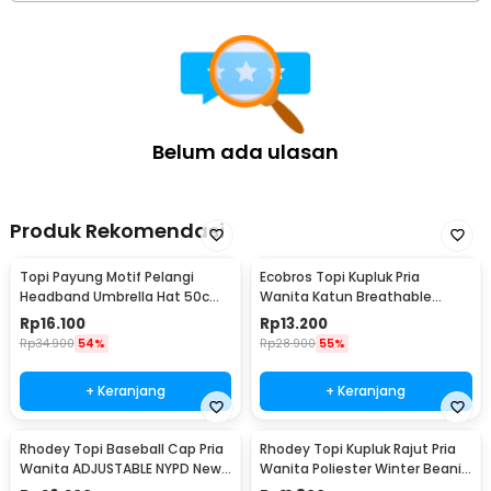
Belum ada ulasan
Produk Rekomendasi
Topi Payung Motif Pelangi
Ecobros Topi Kupluk Pria
Headband Umbrella Hat 50cm
Wanita Katun Breathable
- W655
Winter Beanie Hat - EC001
Rp
16.100
Rp
13.200
Rp
34.900
54%
Rp
28.900
55%
+ Keranjang
+ Keranjang
Rhodey Topi Baseball Cap Pria
Rhodey Topi Kupluk Rajut Pria
Wanita ADJUSTABLE NYPD New
Wanita Poliester Winter Beanie
York Denim - S8R
Hat - R54