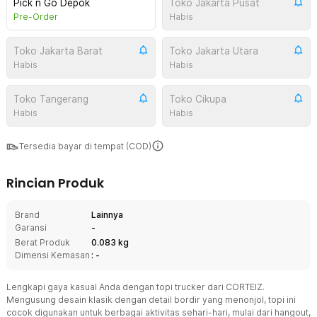
Pick n Go Depok
Toko Jakarta Pusat
Pre-Order
Habis
Toko Jakarta Barat
Toko Jakarta Utara
Habis
Habis
Toko Tangerang
Toko Cikupa
Habis
Habis
Tersedia bayar di tempat (COD)
Rincian Produk
Brand
Lainnya
Garansi
-
Berat Produk
0.083 kg
Dimensi Kemasan
: -
Lengkapi gaya kasual Anda dengan topi trucker dari CORTEIZ.
Mengusung desain klasik dengan detail bordir yang menonjol, topi ini
cocok digunakan untuk berbagai aktivitas sehari-hari, mulai dari hangout,