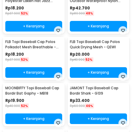
Polyester Laken Hat Jazz
Outdoor Waterproof Nylon
Classic Vintage - M-58
Boonie Hat - AFS5
Rp
18.200
Rp
42.700
Rp
37.900
52%
Rp
80.900
48%
+ Keranjang
+ Keranjang
FLB Topi Baseball Cap Polos
FLB Topi Baseball Cap Polos
Polkadot Mesh Breathable -
Quick Drying Mesh - QEWI
MZ237
Rp
18.200
Rp
20.000
Rp
37.900
52%
Rp
40.900
52%
+ Keranjang
+ Keranjang
MOONBIFFY Topi Baseball Cap
JAMONT Topi Baseball Cap
Bordir Bat Gaphy - MB18
Bordir Shark - G139
Rp
19.900
Rp
33.400
Rp
40.900
52%
Rp
60.900
46%
+ Keranjang
+ Keranjang