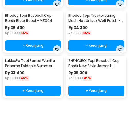
+ Keranjang
+ Keranjang
Rhodey Topi Baseball Cap
Rhodey Topi Trucker Jaring
Bordir Black Rebel - MZ004
Mesh Hat Unisex Wolf Patch -
DH-YK
Rp
35.400
Rp
34.300
Rp
63.900
45%
Rp
61.900
45%
+ Keranjang
+ Keranjang
LaMaxPa Topi Pantai Wanita
ZHENYUEQI Topi Baseball Cap
Panama Foldable Summer
Bordir New Style Jomant -
Beach Straw Hat 60cm -
MZ085
Rp
33.400
Rp
35.300
WJ9024
Rp
60.900
46%
Rp
63.900
45%
+ Keranjang
+ Keranjang
Beli Sekarang