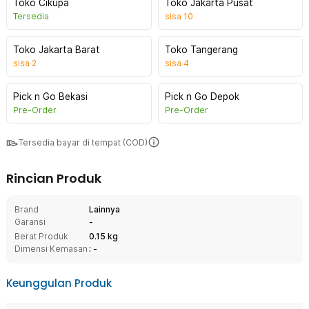
Toko Cikupa
Toko Jakarta Pusat
Tersedia
sisa
10
Toko Jakarta Barat
Toko Tangerang
sisa
2
sisa
4
Pick n Go Bekasi
Pick n Go Depok
Pre-Order
Pre-Order
Tersedia bayar di tempat (COD)
Rincian Produk
Brand
Lainnya
Garansi
-
Berat Produk
0.15 kg
Dimensi Kemasan
: -
Keunggulan Produk