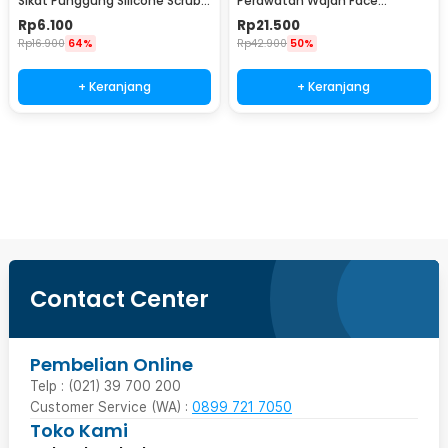
Sikat Punggung Silicone Scrub
Perawatan Wajah Face
Brush 60cm - BW60
Treatment Equipment 7 PCS -
Rp
6.100
Rp
21.500
PT4
Rp
16.900
64%
Rp
42.900
50%
+ Keranjang
+ Keranjang
Beli Sekarang
Contact Center
Pembelian Online
Telp : (021) 39 700 200
Customer Service (WA) :
0899 721 7050
Toko Kami