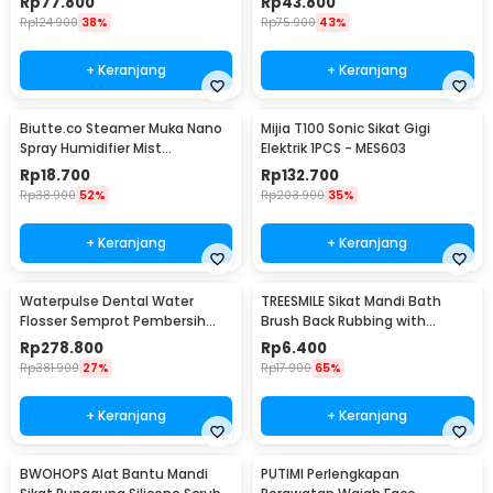
Rp
77.800
Rp
43.800
0
Rp
124.900
38%
Rp
75.900
43%
+ Keranjang
+ Keranjang
Biutte.co Steamer Muka Nano
Mijia T100 Sonic Sikat Gigi
Spray Humidifier Mist
Elektrik 1PCS - MES603
Atomization - L-2
Rp
18.700
Rp
132.700
Rp
38.900
52%
Rp
203.900
35%
+ Keranjang
+ Keranjang
Waterpulse Dental Water
TREESMILE Sikat Mandi Bath
Flosser Semprot Pembersih
Brush Back Rubbing with
Gigi 3 Mode 200ml - V500
Shower Puff - LF730
Rp
278.800
Rp
6.400
Rp
381.900
27%
Rp
17.900
65%
+ Keranjang
+ Keranjang
BWOHOPS Alat Bantu Mandi
PUTIMI Perlengkapan