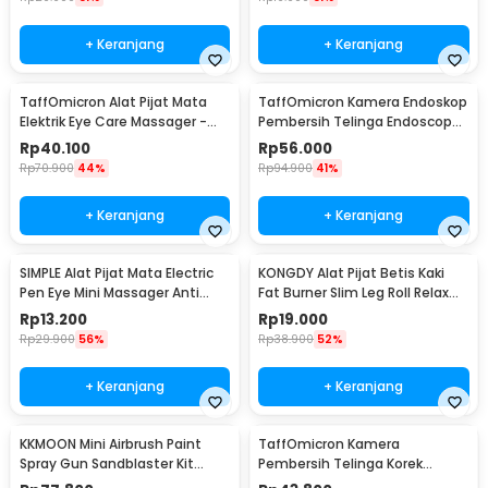
+ Keranjang
+ Keranjang
TaffOmicron Alat Pijat Mata
TaffOmicron Kamera Endoskop
Elektrik Eye Care Massager -
Pembersih Telinga Endoscope
XTK-018
USB 3 in 1 - i96
Rp
40.100
Rp
56.000
Rp
70.900
44%
Rp
94.900
41%
+ Keranjang
+ Keranjang
SIMPLE Alat Pijat Mata Electric
KONGDY Alat Pijat Betis Kaki
Pen Eye Mini Massager Anti
Fat Burner Slim Leg Roll Relax
Aging - SM17
Massager - 301
Rp
13.200
Rp
19.000
Rp
29.900
56%
Rp
38.900
52%
+ Keranjang
+ Keranjang
KKMOON Mini Airbrush Paint
TaffOmicron Kamera
Spray Gun Sandblaster Kit
Pembersih Telinga Korek
Single Action - TD-138
Kuping Endoscope HD USB - EU-