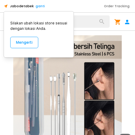
Jabodetabek
ganti
Order Tracking
Alat Kopi
Silakan ubah lokasi store sesuai
dengan lokasi Anda.
Mengerti