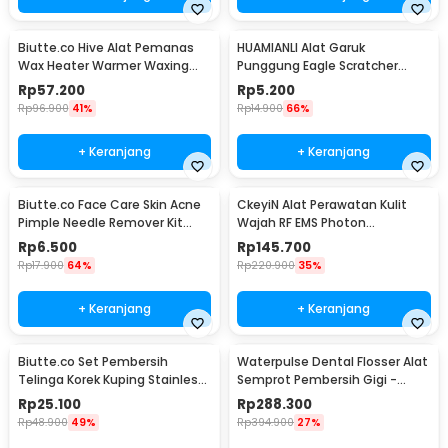
Biutte.co Hive Alat Pemanas
HUAMIANLI Alat Garuk
Wax Heater Warmer Waxing
Punggung Eagle Scratcher
Pro-Wax 100 - JG-117
Stainless Steel - B01ER
Rp
57.200
Rp
5.200
Rp
96.900
41%
Rp
14.900
66%
+ Keranjang
+ Keranjang
Biutte.co Face Care Skin Acne
CkeyiN Alat Perawatan Kulit
Pimple Needle Remover Kit
Wajah RF EMS Photon
4PCS - AS1
Rejuvenation - 9902
Rp
6.500
Rp
145.700
Rp
17.900
64%
Rp
220.900
35%
+ Keranjang
+ Keranjang
Biutte.co Set Pembersih
Waterpulse Dental Flosser Alat
Telinga Korek Kuping Stainless
Semprot Pembersih Gigi -
Steel 6 PCS - BA35
V400Plus
Rp
25.100
Rp
288.300
Rp
48.900
49%
Rp
394.900
27%