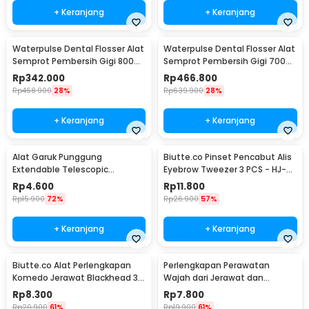
+ Keranjang
+ Keranjang
Waterpulse Dental Flosser Alat
Waterpulse Dental Flosser Alat
Semprot Pembersih Gigi 800ml
Semprot Pembersih Gigi 700ml
- V300
- V660
Rp
342.000
Rp
466.800
Rp
468.900
28%
Rp
639.900
28%
+ Keranjang
+ Keranjang
Alat Garuk Punggung
Biutte.co Pinset Pencabut Alis
Extendable Telescopic
Eyebrow Tweezer 3 PCS - HJ-
Stainless Steel - LJ-158
E92
Rp
4.600
Rp
11.800
Rp
15.900
72%
Rp
26.900
57%
+ Keranjang
+ Keranjang
Biutte.co Alat Perlengkapan
Perlengkapan Perawatan
Komedo Jerawat Blackhead 3
Wajah dari Jerawat dan
PCS - PT3
Komedo Double Head 4PCS
Rp
8.300
Rp
7.800
Rp
20.900
61%
Rp
19.900
61%