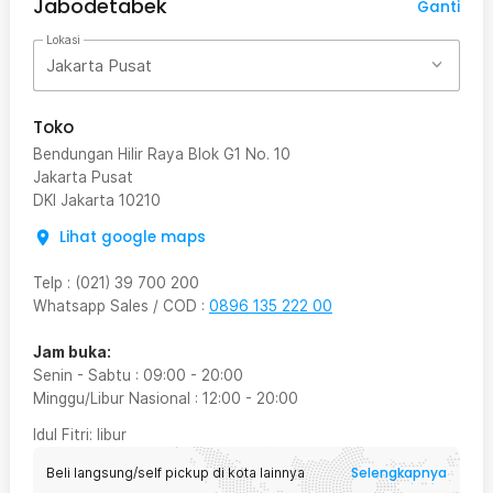
Jabodetabek
Ganti
Lokasi
Jakarta Pusat
Toko
Bendungan Hilir Raya Blok G1 No. 10
Jakarta Pusat
DKI Jakarta
10210
Lihat google maps
Telp
:
(021) 39 700 200
Whatsapp Sales / COD
:
0896 135 222 00
Jam buka:
Senin - Sabtu
:
09:00
-
20:00
Minggu/Libur Nasional
:
12:00
-
20:00
Idul Fitri
: libur
Selengkapnya
Beli langsung/self pickup di kota lainnya