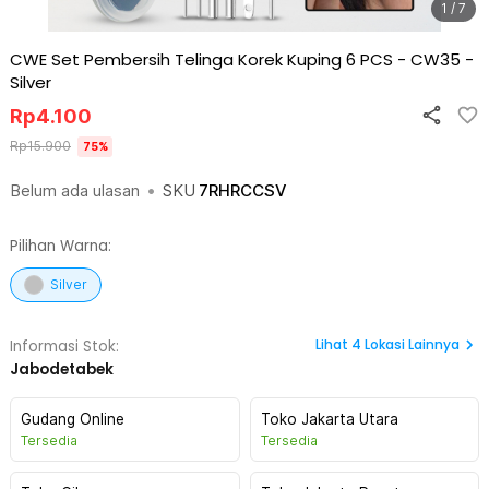
1 / 7
CWE Set Pembersih Telinga Korek Kuping 6 PCS - CW35
-
Silver
Rp
4.100
Rp
15.900
75
%
Belum ada ulasan
•
SKU
7RHRCCSV
Pilihan Warna:
Silver
Lihat
4
Lokasi Lainnya
Informasi Stok:
Jabodetabek
Gudang Online
Toko Jakarta Utara
Tersedia
Tersedia