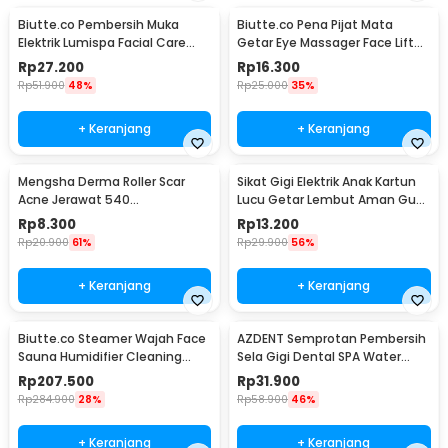
Biutte.co Pembersih Muka
Biutte.co Pena Pijat Mata
Elektrik Lumispa Facial Care
Getar Eye Massager Face Lift
5in1 - JBM-8782
Portable 0.5W - Mini 208
Rp
27.200
Rp
16.300
Rp
51.900
48%
Rp
25.000
35%
+ Keranjang
+ Keranjang
Mengsha Derma Roller Scar
Sikat Gigi Elektrik Anak Kartun
Acne Jerawat 540
Lucu Getar Lembut Aman Gusi
Microneedles 1.0mm - DRS100
Baterai AA - H417
Rp
8.300
Rp
13.200
Rp
20.900
61%
Rp
29.900
56%
+ Keranjang
+ Keranjang
Biutte.co Steamer Wajah Face
AZDENT Semprotan Pembersih
Sauna Humidifier Cleaning
Sela Gigi Dental SPA Water
Pore Nano Spray - K33C
Floss - SP-001
Rp
207.500
Rp
31.900
Rp
284.900
28%
Rp
58.900
46%
+ Keranjang
+ Keranjang