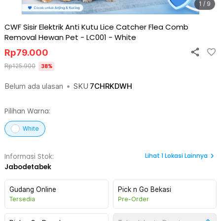
1 / 9
CWF Sisir Elektrik Anti Kutu Lice Catcher Flea Comb
Removal Hewan Pet - LC001
-
White
Rp
79.000
Rp
125.900
38
%
Belum ada ulasan
•
SKU
7CHRKDWH
Pilihan Warna:
White
Lihat
1
Lokasi Lainnya
Informasi Stok:
Jabodetabek
Gudang Online
Pick n Go Bekasi
Tersedia
Pre-Order