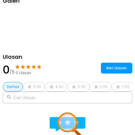
Galeri
Ulasan
0
Beri Ulasan
/5
0
Ulasan
Semua
5
(
0
)
4
(
0
)
3
(
0
)
2
(
0
)
1
(
0
)
Cari Ulasan