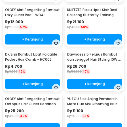
OLOEY Alat Pengeriting Rambut
KNIFEZER Pisau Lipat Sisir Besi
Lazy Curler Rod - WB41
Balisong Butterfly Training
Knife - LF-989
Rp
12.000
Rp
21.100
Rp
27.900
57%
Rp
41.900
50%
+ Keranjang
+ Keranjang
DK Sisir Rambut Lipat Foldable
Dawndesslo Pelurus Rambut
Pocket Hair Comb - HC002
dan Jenggot Hair Styling 10W -
CM-702
Rp
4.700
Rp
28.700
Rp
8.000
42%
Rp
53.900
47%
+ Keranjang
+ Keranjang
OLOEY Alat Pengeriting Rambut
YUTOU Sisir Anjing Pembersih
Octopus Hair Curler Headband
Mata Dua Sisi Grooming Brush
- WB42
- BE0276
Rp
25.200
Rp
11.100
Rp
48.900
49%
Rp
25.900
58%