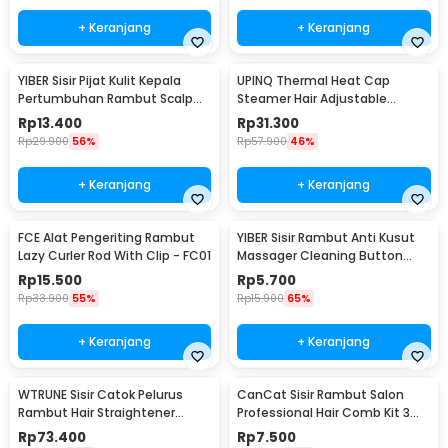
+ Keranjang
+ Keranjang
YIBER Sisir Pijat Kulit Kepala
UPINQ Thermal Heat Cap
Pertumbuhan Rambut Scalp
Steamer Hair Adjustable
Applicator 6ml - YSP2
Heating EU Plug - UP30
Rp
13.400
Rp
31.300
Rp
29.900
56%
Rp
57.900
46%
+ Keranjang
+ Keranjang
FCE Alat Pengeriting Rambut
YIBER Sisir Rambut Anti Kusut
Lazy Curler Rod With Clip - FC01
Massager Cleaning Button
Hollow Comb - YB21
Rp
15.500
Rp
5.700
Rp
33.900
55%
Rp
15.900
65%
+ Keranjang
+ Keranjang
WTRUNE Sisir Catok Pelurus
CanCat Sisir Rambut Salon
Rambut Hair Straightener
Professional Hair Comb Kit 3
Brush 35W - S7
PCS - INU34
Rp
73.400
Rp
7.500