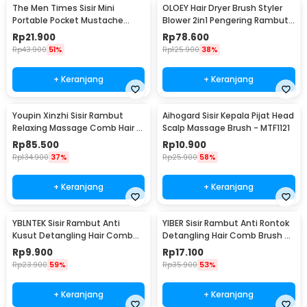
The Men Times Sisir Mini
OLOEY Hair Dryer Brush Styler
Portable Pocket Mustache
Blower 2in1 Pengering Rambut
Beard Comb - MR-01
1200W - 5250
Rp
21.900
Rp
78.600
Rp
43.900
51%
Rp
125.900
38%
+ Keranjang
+ Keranjang
Youpin Xinzhi Sisir Rambut
Aihogard Sisir Kepala Pijat Head
Relaxing Massage Comb Hair -
Scalp Massage Brush - MTF1121
XZ60019001
Rp
85.500
Rp
10.900
Rp
134.900
37%
Rp
25.900
58%
+ Keranjang
+ Keranjang
YBLNTEK Sisir Rambut Anti
YIBER Sisir Rambut Anti Rontok
Kusut Detangling Hair Comb
Detangling Hair Comb Brush -
Brush - Y75
Y76
Rp
9.900
Rp
17.100
Rp
23.900
59%
Rp
35.900
53%
+ Keranjang
+ Keranjang