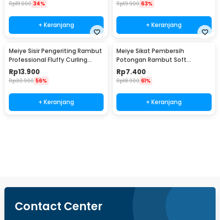
Rp
111.000
34%
Rp
19.900
63%
+ Keranjang
+ Keranjang
Meiye Sisir Pengeriting Rambut
Meiye Sikat Pembersih
Professional Fluffy Curling
Potongan Rambut Soft
Comb - MYC
Hairbrush Neck Face Duster -
Rp
13.900
Rp
7.400
MFD1
Rp
30.900
56%
Rp
18.900
61%
+ Keranjang
+ Keranjang
Beli Sekarang
Contact Center