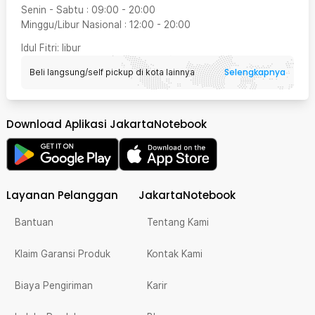
Senin - Sabtu
:
09:00
-
20:00
Minggu/Libur Nasional
:
12:00
-
20:00
Idul Fitri
: libur
Selengkapnya
Beli langsung/self pickup di kota lainnya
Download Aplikasi JakartaNotebook
Layanan Pelanggan
JakartaNotebook
Bantuan
Tentang Kami
Klaim Garansi Produk
Kontak Kami
Biaya Pengiriman
Karir