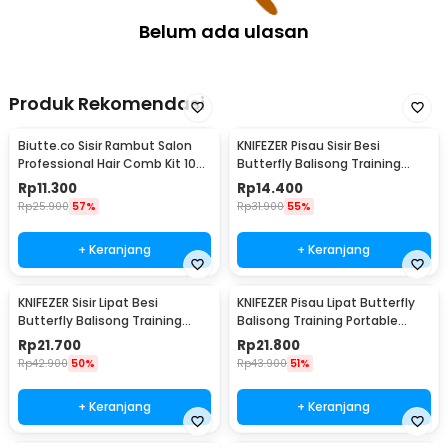
Belum ada ulasan
Produk Rekomendasi
Biutte.co Sisir Rambut Salon
KNIFEZER Pisau Sisir Besi
Professional Hair Comb Kit 10
Butterfly Balisong Training
PCS - YS-254
Knife CS GO - LF-9898
Rp
11.300
Rp
14.400
Rp
25.900
57%
Rp
31.900
55%
+ Keranjang
+ Keranjang
KNIFEZER Sisir Lipat Besi
KNIFEZER Pisau Lipat Butterfly
Butterfly Balisong Training
Balisong Training Portable
Knife 220mm - JL07
Knife - C28
Rp
21.700
Rp
21.800
Rp
42.900
50%
Rp
43.900
51%
+ Keranjang
+ Keranjang