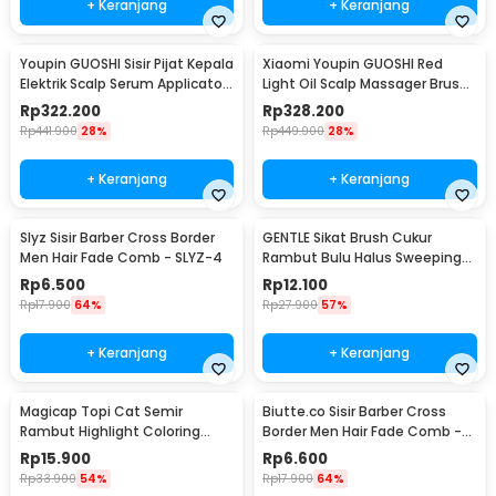
+ Keranjang
+ Keranjang
Youpin GUOSHI Sisir Pijat Kepala
Xiaomi Youpin GUOSHI Red
Elektrik Scalp Serum Applicator
Light Oil Scalp Massager Brush
Comb - KH-2213
Rechargeable - KH-2213
Rp
322.200
Rp
328.200
Rp
441.900
28%
Rp
449.900
28%
+ Keranjang
+ Keranjang
Slyz Sisir Barber Cross Border
GENTLE Sikat Brush Cukur
Men Hair Fade Comb - SLYZ-4
Rambut Bulu Halus Sweeping
Hair Cleaning - G14
Rp
6.500
Rp
12.100
Rp
17.900
64%
Rp
27.900
57%
+ Keranjang
+ Keranjang
Magicap Topi Cat Semir
Biutte.co Sisir Barber Cross
Rambut Highlight Coloring
Border Men Hair Fade Comb -
Bleaching Hair Cap - MC809
SLYZ-5
Rp
15.900
Rp
6.600
Rp
33.900
54%
Rp
17.900
64%