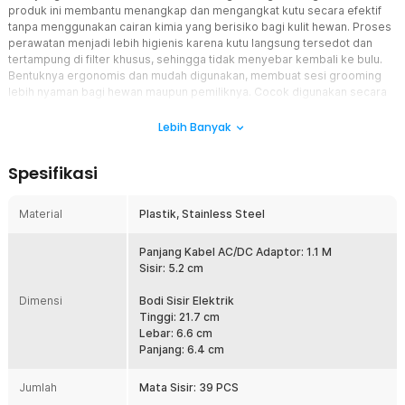
produk ini membantu menangkap dan mengangkat kutu secara efektif
tanpa menggunakan cairan kimia yang berisiko bagi kulit hewan. Proses
perawatan menjadi lebih higienis karena kutu langsung tersedot dan
tertampung di filter khusus, sehingga tidak menyebar kembali ke bulu.
Bentuknya ergonomis dan mudah digunakan, membuat sesi grooming
lebih nyaman bagi hewan maupun pemiliknya. Cocok digunakan secara
rutin untuk menjaga kebersihan bulu, kesehatan kulit, dan kenyamanan
anjing maupun kucing di rumah.
Lebih Banyak
Fitur
Spesifikasi
Teknologi Hisap Elektrik Anti Kutu
Sisir ini bekerja dengan sistem elektrik yang mampu menarik kutu,
Material
Plastik, Stainless Steel
telur kutu, dan parasit kecil langsung ke dalam ruang penampung
secara efektif. Teknologi ini membuat proses pembersihan lebih
Panjang Kabel AC/DC Adaptor: 1.1 M
bersih, cepat, dan minim kontak langsung dengan kotoran atau
Sisir: 5.2 cm
serangga.
Sisir Halus Aman untuk Kulit Hewan
Dimensi
Bodi Sisir Elektrik
Gigi sisir dirancang dengan jarak rapat dan ujung yang halus
Tinggi: 21.7 cm
sehingga mampu menjangkau hingga ke akar bulu tanpa melukai
Lebar: 6.6 cm
kulit hewan. Hewan tetap merasa nyaman saat disisir, bahkan untuk
Panjang: 6.4 cm
penggunaan rutin dalam jangka panjang.
Jumlah
Mata Sisir: 39 PCS
Filter Penangkap Sekali Pakai yang Higienis