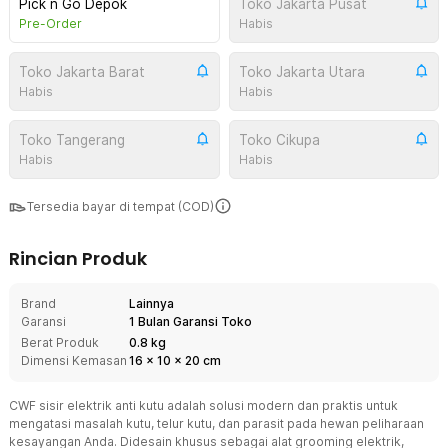
Pick n Go Depok
Toko Jakarta Pusat
Pre-Order
Habis
Toko Jakarta Barat
Toko Jakarta Utara
Habis
Habis
Toko Tangerang
Toko Cikupa
Habis
Habis
Tersedia bayar di tempat (COD)
Rincian Produk
Brand
Lainnya
Garansi
1 Bulan Garansi Toko
Berat Produk
0.8 kg
Dimensi Kemasan
16
x
10
x
20
cm
CWF sisir elektrik anti kutu adalah solusi modern dan praktis untuk
mengatasi masalah kutu, telur kutu, dan parasit pada hewan peliharaan
kesayangan Anda. Didesain khusus sebagai alat grooming elektrik,