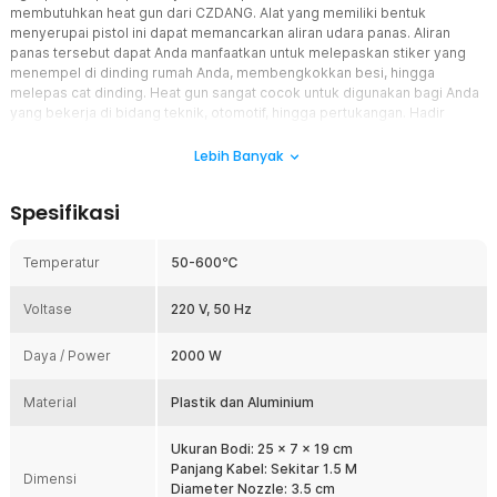
membutuhkan heat gun dari CZDANG. Alat yang memiliki bentuk
menyerupai pistol ini dapat memancarkan aliran udara panas. Aliran
panas tersebut dapat Anda manfaatkan untuk melepaskan stiker yang
menempel di dinding rumah Anda, membengkokkan besi, hingga
melepas cat dinding. Heat gun sangat cocok untuk digunakan bagi Anda
yang bekerja di bidang teknik, otomotif, hingga pertukangan. Hadir
dengan model varian yakni varian yang dilengkapi display (layar) dan
tanpa display.
Lebih Banyak
Fitur
Spesifikasi
Multifungsi
Heat gun ini dapat digunakan untuk berbagai kebutuhan mulai
Temperatur
50-600℃
untuk mempercepat perekatan, melepaskan lem, mempercepat
proses pengelupasan cat, membuka mur dan baut berkarat
Voltase
220 V, 50 Hz
sehingga pekerjaan Anda bisa lebih cepat dikerjakan. Cara
kerja alat ini juga sangatlah mudah, Anda cukup mengarahkan
Daya / Power
2000 W
udara panas ke media yang dituju melalui ujung nozzle.
Kendali Temperatur
Material
Plastik dan Aluminium
Suhu alat ini dapat diatur sesuai dengan kebutuhan. Anda
dapat mengatur antara 50 hingga 600℃. Cocok untuk semua
Ukuran Bodi: 25 x 7 x 19 cm
pekerjaan yang membutuhkan pemanasan secara konstan.
Panjang Kabel: Sekitar 1.5 M
Dimensi
Bahan Berkualitas
Diameter Nozzle: 3.5 cm