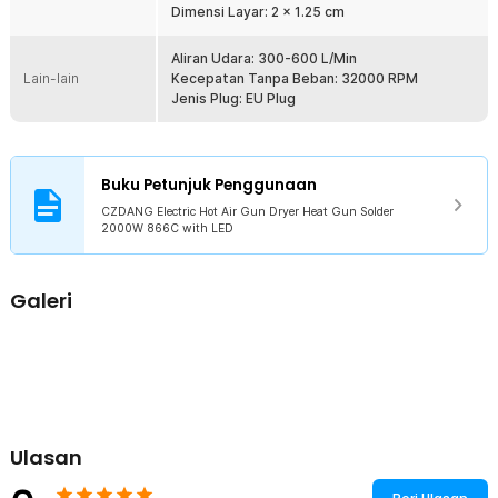
Dimensi Layar: 2 x 1.25 cm
Terbuat dari bahan aluminium berkualitas pada bagian
nozzle sehingga kokoh dan tidak mudah rusak. Pada bagian
bodi terbuat dari bahan plastik berkualitas yang ringan tetapi
Aliran Udara: 300-600 L/Min
Lain-lain
tetap kokoh sehingga awet untuk penggunaan jangka panjang.
Kecepatan Tanpa Beban: 32000 RPM
Jenis Plug: EU Plug
Kelengkapan Produk
Rincian yang Anda dapatkan untuk pembelian produk ini:
1 x CZDANG Electric Hot Air Gun Dryer Heat Gun Solder 2000W
Buku Petunjuk Penggunaan
1 x Panduan Penggunaan
CZDANG Electric Hot Air Gun Dryer Heat Gun Solder
2000W 866C with LED
Galeri
Ulasan