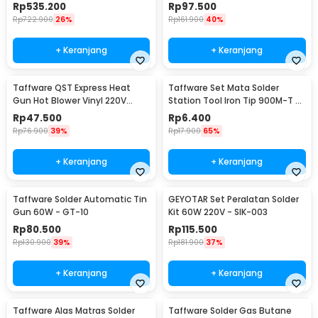
220V/700W - KS8586
60W 36 Set - CS-31 D
Rp
535.200
Rp
97.500
Rp
722.900
26%
Rp
161.900
40%
+ Keranjang
+ Keranjang
Taffware QST Express Heat
Taffware Set Mata Solder
Gun Hot Blower Vinyl 220V
Station Tool Iron Tip 900M-T 5
300W - QST-220
PCS - BI5044
Rp
47.500
Rp
6.400
Rp
76.900
39%
Rp
17.900
65%
+ Keranjang
+ Keranjang
Taffware Solder Automatic Tin
GEYOTAR Set Peralatan Solder
Gun 60W - GT-10
Kit 60W 220V - SIK-003
Rp
80.500
Rp
115.500
Rp
130.900
39%
Rp
181.900
37%
+ Keranjang
+ Keranjang
Taffware Alas Matras Solder
Taffware Solder Gas Butane