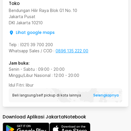
Toko
Bendungan Hilir Raya Blok G1 No. 10
Jakarta Pusat
DKI Jakarta
10210
Lihat google maps
Telp
:
(021) 39 700 200
Whatsapp Sales / COD
:
0896 135 222 00
Jam buka:
Senin - Sabtu
:
09:00
-
20:00
Minggu/Libur Nasional
:
12:00
-
20:00
Idul Fitri
: libur
Selengkapnya
Beli langsung/self pickup di kota lainnya
Download Aplikasi JakartaNotebook