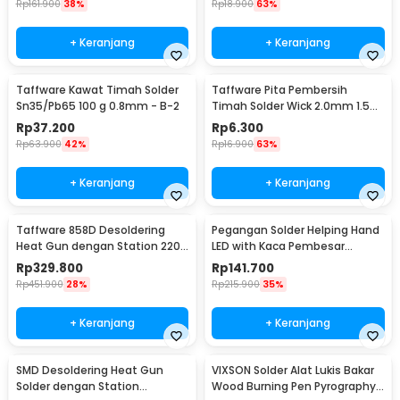
Rp
161.900
38%
Rp
18.900
63%
+ Keranjang
+ Keranjang
Taffware Kawat Timah Solder
Taffware Pita Pembersih
Sn35/Pb65 100 g 0.8mm - B-2
Timah Solder Wick 2.0mm 1.5M
- CP-2015
Rp
37.200
Rp
6.300
Rp
63.900
42%
Rp
16.900
63%
+ Keranjang
+ Keranjang
Taffware 858D Desoldering
Pegangan Solder Helping Hand
Heat Gun dengan Station 220V
LED with Kaca Pembesar
750W
Magnifier 3X/4.5X - TH-7023
Rp
329.800
Rp
141.700
Rp
451.900
28%
Rp
215.900
35%
+ Keranjang
+ Keranjang
SMD Desoldering Heat Gun
VIXSON Solder Alat Lukis Bakar
Solder dengan Station
Wood Burning Pen Pyrography