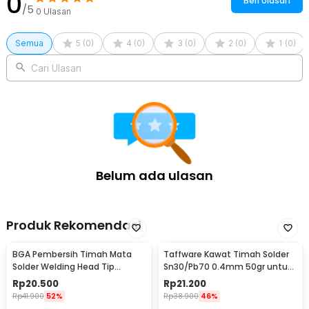
0
Beri Ulasan
/5
0
Ulasan
Semua
5
(
0
)
4
(
0
)
3
(
0
)
2
(
0
)
1
(
0
)
Cari Ulasan
Belum ada ulasan
Produk Rekomendasi
BGA Pembersih Timah Mata
Taffware Kawat Timah Solder
Solder Welding Head Tip
Sn30/Pb70 0.4mm 50gr untuk
Cleaning
PCB Elektronik 0.4mm
Rp
20.500
Rp
21.200
Rp
41.900
52%
Rp
38.900
46%