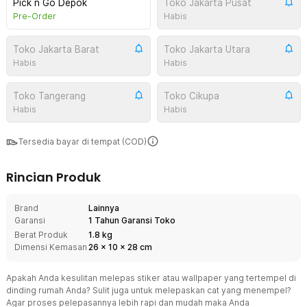
Pick n Go Depok
Toko Jakarta Pusat
Pre-Order
Habis
Toko Jakarta Barat
Toko Jakarta Utara
Habis
Habis
Toko Tangerang
Toko Cikupa
Habis
Habis
Tersedia bayar di tempat (COD)
Rincian Produk
Brand
Lainnya
Garansi
1 Tahun Garansi Toko
Berat Produk
1.8 kg
Dimensi Kemasan
26
x
10
x
28
cm
Apakah Anda kesulitan melepas stiker atau wallpaper yang tertempel di
dinding rumah Anda? Sulit juga untuk melepaskan cat yang menempel?
Agar proses pelepasannya lebih rapi dan mudah maka Anda