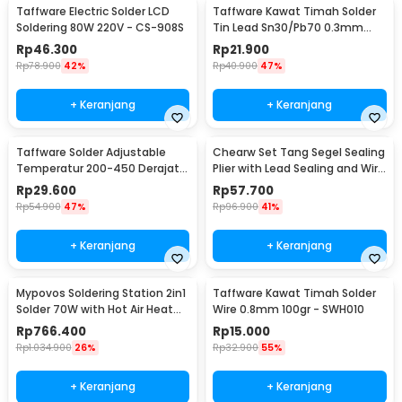
Taffware Electric Solder LCD
Taffware Kawat Timah Solder
Soldering 80W 220V - CS-908S
Tin Lead Sn30/Pb70 0.3mm
50g
Rp
46.300
Rp
21.900
Rp
78.900
42%
Rp
40.900
47%
+ Keranjang
+ Keranjang
Taffware Solder Adjustable
Chearw Set Tang Segel Sealing
Temperatur 200-450 Derajat
Plier with Lead Sealing and Wire
Celcius 220V 60W - CS-31 B
- CW01
Rp
29.600
Rp
57.700
Rp
54.900
47%
Rp
96.900
41%
+ Keranjang
+ Keranjang
Mypovos Soldering Station 2in1
Taffware Kawat Timah Solder
Solder 70W with Hot Air Heat
Wire 0.8mm 100gr - SWH010
Gun 750W - 8582D
Rp
766.400
Rp
15.000
Rp
1.034.900
26%
Rp
32.900
55%
+ Keranjang
+ Keranjang