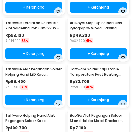
+ Keranjang
+ Keranjang
Taffware Peralatan Solder Kit
AH Royal Slap-Up Solder Lukis
7in1 Soldering Iron 60W 220V -
Pyrography Wood Carving
CS-31 E
Soldering Iron - PAC904
Rp
93.100
Rp
49.300
Rp
144.900
36%
Rp
82.900
41%
+ Keranjang
+ Keranjang
Taffware Alat Pegangan Solder
Taffware Solder Adjustable
Helping Hand LED Kaca
Temperature Fast Heating
Pembesar 3.5X - TE-801
60W with 5 Tips - CS-31 A
Rp
59.400
Rp
32.700
Rp
99.900
41%
Rp
59.900
46%
+ Keranjang
+ Keranjang
Taffware Helping Hand Alat
BaoGu Alat Pegangan Solder
Pegangan Solder Kaca
Stand Holder Metal Bracket -
Pembesar LED - MG16129-C
DBL-X10
Rp
100.700
Rp
7.100