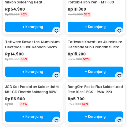
Silikon Soldering Heat
Portable Iron Pen - MT-100
Resistant 450x300mm - S-160
Rp
54.900
Rp
111.300
Rp
93.900
42%
Rp
175.900
37%
+ Keranjang
+ Keranjang
Taffware Kawat Las Aluminium
Taffware Kawat Las Aluminium
Electrode Suhu Rendah 50cm
Electrode Suhu Rendah 50cm
20 PCS 1.6mm - M127271
20 PCS 2.0mm - M127271
Rp
14.900
Rp
18.200
Rp
32.900
55%
Rp
37.900
52%
+ Keranjang
+ Keranjang
JCD Set Peralatan Solder Listrik
BongKim Pasta Flux Solder Lead
Kit LCD Electric Soldering 80W
Free 10cc 1 PCS - RMA-223
220V - CS-908S A
Rp
115.900
Rp
5.700
Rp
181.900
37%
Rp
14.900
62%
+ Keranjang
+ Keranjang