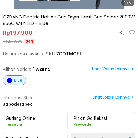
1 / 6
CZDANG Electric Hot Air Gun Dryer Heat Gun Solder 2000W
866C with LED
-
Blue
Rp
197.900
Rp
297.900
34
%
Belum ada ulasan
•
SKU
7COTMOBL
Lihat Varian Lainnya
Pilihan Varian:
1
Warna,
Blue
Lihat
Lokasi Lainnya
Informasi Stok:
Jabodetabek
Gudang Online
Pick n Go Bekasi
Tersedia
Pre-Order