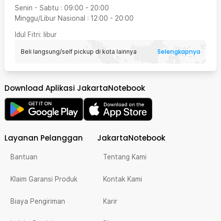
Senin - Sabtu
:
09:00
-
20:00
Minggu/Libur Nasional
:
12:00
-
20:00
Idul Fitri
: libur
Selengkapnya
Beli langsung/self pickup di kota lainnya
Download Aplikasi JakartaNotebook
Layanan Pelanggan
JakartaNotebook
Bantuan
Tentang Kami
Klaim Garansi Produk
Kontak Kami
Biaya Pengiriman
Karir