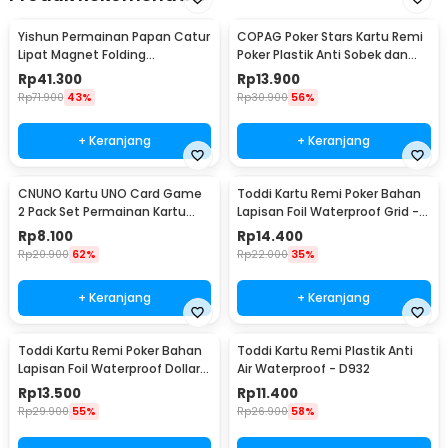
Yishun Permainan Papan Catur
COPAG Poker Stars Kartu Remi
Lipat Magnet Folding
Poker Plastik Anti Sobek dan
Chessboard - YS-B1
Tahan Air
Rp
41.300
Rp
13.900
Rp
71.900
43%
Rp
30.900
56%
+ Keranjang
+ Keranjang
CNUNO Kartu UNO Card Game
Toddi Kartu Remi Poker Bahan
2 Pack Set Permainan Kartu
Lapisan Foil Waterproof Grid -
Seru - 839-19-3
TH73A
Rp
8.100
Rp
14.400
Rp
20.900
62%
Rp
22.000
35%
+ Keranjang
+ Keranjang
Toddi Kartu Remi Poker Bahan
Toddi Kartu Remi Plastik Anti
Lapisan Foil Waterproof Dollar -
Air Waterproof - D932
TH73A
Rp
13.500
Rp
11.400
Rp
29.900
55%
Rp
26.900
58%