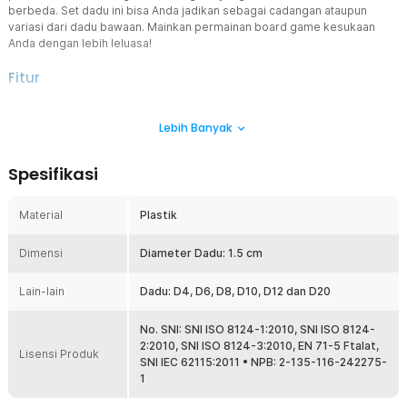
berbeda. Set dadu ini bisa Anda jadikan sebagai cadangan ataupun
variasi dari dadu bawaan. Mainkan permainan board game kesukaan
Anda dengan lebih leluasa!
Fitur
Bahan Berkualitas
Lebih Banyak
Bahan dadu terbuat dari material plastik yang kuat sehingga tidak
mudah pecah saat digunakan ataupun dilempar. Tidak perlu
khawatir dadu akan rusak jika dilempar terlalu kencang, mainkan
Spesifikasi
permainan board game Anda dengan semangat!
Variasi Dadu dalam 1 Paket
Material
Plastik
Anda akan mendapatkan 7 buah dadu dengan beberapa bentuk
yaitu D4, D6, D8, D10, D12 dan D20. Setiap bentuk dadu memiliki
Dimensi
jumlah angka yang berbeda dan bisa digunakan sesuai dengan
Diameter Dadu: 1.5 cm
kebutuhan.
Lain-lain
Dadu: D4, D6, D8, D10, D12 dan D20
Desain Unik
Dadu ini cocok dijadikan koleksi, khususnya jika Anda gemar
bermain board games Dungeons & Dragons atau sejenisnya.
No. SNI: SNI ISO 8124-1:2010, SNI ISO 8124-
Sentuhan warna hitam pada dadu memberikan kesan misterius
2:2010, SNI ISO 8124-3:2010, EN 71-5 Ftalat,
Lisensi Produk
sekaligus elegan.
SNI IEC 62115:2011 • NPB: 2-135-116-242275-
1
Kelengkapan Produk