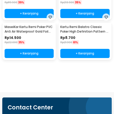
44
Rp
119.900
39%
Rp
213.900
35%
+ Keranjang
+ Keranjang
MaseiKar Kartu Remi Poker PVC
Kartu Remi Balatro Classic
Anti Air Waterproof Gold Foil
Poker High Definition Pattern -
Dollar - D935
BS1067
Rp
14.500
Rp
8.700
Rp
22.000
35%
Rp
21.900
61%
+ Keranjang
+ Keranjang
Beli Sekarang
Contact Center