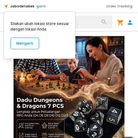
Jabodetabek
ganti
Order Tracking
Alat Kopi
Silakan ubah lokasi store sesuai
dengan lokasi Anda.
Mengerti