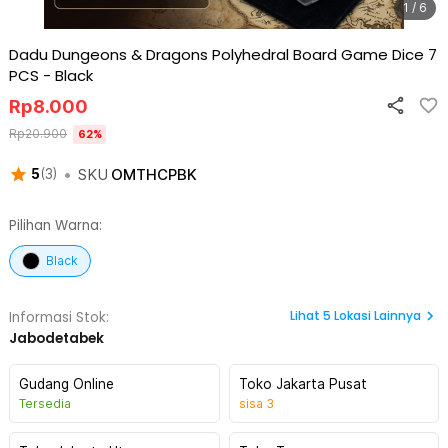
1 / 6
Dadu Dungeons & Dragons Polyhedral Board Game Dice 7
PCS
-
Black
Rp
8.000
Rp
20.900
62
%
•
SKU
OMTHCPBK
5
(
3
)
Pilihan Warna:
Black
Lihat
5
Lokasi Lainnya
Informasi Stok:
Jabodetabek
Gudang Online
Toko Jakarta Pusat
Tersedia
sisa
3