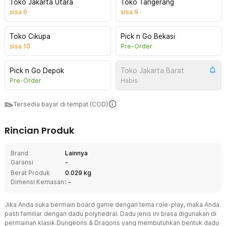
Toko Jakarta Utara
Toko Tangerang
sisa
6
sisa
9
Toko Cikupa
Pick n Go Bekasi
sisa
10
Pre-Order
Pick n Go Depok
Toko Jakarta Barat
Pre-Order
Habis
Tersedia bayar di tempat (COD)
Rincian Produk
Brand
Lainnya
Garansi
-
Berat Produk
0.029 kg
Dimensi Kemasan
: -
Jika Anda suka bermain board game dengan tema role-play, maka Anda
pasti familiar dengan dadu polyhedral. Dadu jenis ini biasa digunakan di
permainan klasik Dungeons & Dragons yang membutuhkan bentuk dadu