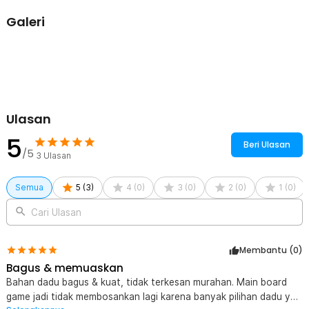
Rincian yang Anda dapatkan untuk pembelian produk ini:
Galeri
7 x Dadu Dungeons & Dragons Polyhedral Board Game Dice
Ulasan
5
Beri Ulasan
/5
3
Ulasan
Semua
5
(
3
)
4
(
0
)
3
(
0
)
2
(
0
)
1
(
0
)
Cari Ulasan
Membantu (
0
)
Bagus & memuaskan
Bahan dadu bagus & kuat, tidak terkesan murahan. Main board
game jadi tidak membosankan lagi karena banyak pilihan dadu yg