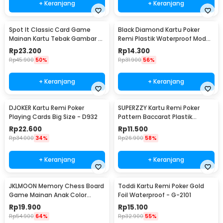
+ Keranjang
+ Keranjang
Spot It Classic Card Game
Black Diamond Kartu Poker
Mainan Kartu Tebak Gambar -
Remi Plastik Waterproof Model
L7715
1 - K8356
Rp
23.200
Rp
14.300
Rp
45.900
50%
Rp
31.900
56%
+ Keranjang
+ Keranjang
DJOKER Kartu Remi Poker
SUPERZZY Kartu Remi Poker
Playing Cards Big Size - D932
Pattern Baccarat Plastik
Waterproof - SEZ54
Rp
22.600
Rp
11.500
Rp
34.000
34%
Rp
26.900
58%
+ Keranjang
+ Keranjang
JKLMOON Memory Chess Board
Toddi Kartu Remi Poker Gold
Game Mainan Anak Color
Foil Waterproof - G-2101
Match - MMM-813
Rp
19.900
Rp
15.100
Rp
54.900
64%
Rp
32.900
55%