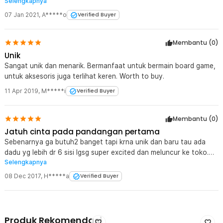
Selengkapnya
bisa dipilih. Para ponakan langsung excited u/ main board game &
lepas hp karena dadu nya unik2. Sipp lahh pokok nya. Thank you
07 Jan 2021
,
A*****o
Verified Buyer
Jaknot.
Membantu (
0
)
Unik
Sangat unik dan menarik. Bermanfaat untuk bermain board game,
untuk aksesoris juga terlihat keren. Worth to buy.
11 Apr 2019
,
M*****i
Verified Buyer
Membantu (
0
)
Jatuh cinta pada pandangan pertama
Sebenarnya ga butuh2 banget tapi krna unik dan baru tau ada
dadu yg lebih dr 6 sisi lgsg super excited dan meluncur ke toko.
Selengkapnya
Bahannya cukup bagus, plastik bermotif dark grey marble. Bisa
diakalin buat permainan angka atau dipadukan dgn games lainnya
08 Dec 2017
,
H*****a
Verified Buyer
biar makin seru. Harga cukup sepadan lah, dapet pouch kecil juga
buat storage. Great stuff!
Produk Rekomendasi