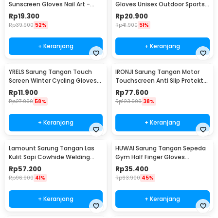
Sunscreen Gloves Nail Art -
Gloves Unisex Outdoor Sports
MS31
- FM-IA
Rp
19.300
Rp
20.900
Rp
39.900
52%
Rp
41.900
51%
+ Keranjang
+ Keranjang
YRELS Sarung Tangan Touch
IRONJI Sarung Tangan Motor
Screen Winter Cycling Gloves
Touchscreen Anti Slip Protektor
Windproof - WR-10
Gloves XL - MCS-10C
Rp
11.900
Rp
77.600
Rp
27.900
58%
Rp
123.900
38%
+ Keranjang
+ Keranjang
Lamount Sarung Tangan Las
HUWAI Sarung Tangan Sepeda
Kulit Sapi Cowhide Welding
Gym Half Finger Gloves
Gloves L - STL-25
Breathable XL - TS-10
Rp
57.200
Rp
35.400
Rp
96.900
41%
Rp
63.900
45%
+ Keranjang
+ Keranjang