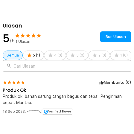
angin. Jadi, tangan Anda tidak akan berkeriput karena sarung
tangan yang basah saat terkena hujan ringan.
Kelengkapan Produk
Ulasan
Rincian yang Anda dapatkan untuk pembelian produk ini:
5
Beri Ulasan
1 x Pasang DAKE Sarung Tangan Sepeda Winter Waterproof
/5
1
Ulasan
Cycling Gloves XL - KG079
Semua
5
(
1
)
4
(
0
)
3
(
0
)
2
(
0
)
1
(
0
)
Cari Ulasan
Membantu (
0
)
Produk Ok
Produk ok, bahan sarung tangan bagus dan tebal. Pengiriman
cepat. Mantap.
18 Sep 2023
,
F*****o
Verified Buyer