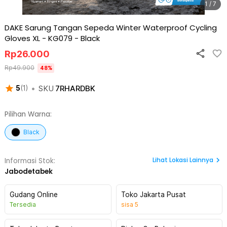
1 / 7
DAKE Sarung Tangan Sepeda Winter Waterproof Cycling
Gloves XL - KG079
-
Black
Rp
26.000
Rp
49.900
48
%
•
SKU
7RHARDBK
5
(
1
)
Pilihan Warna:
Black
Lihat
Lokasi Lainnya
Informasi Stok:
Jabodetabek
Gudang Online
Toko Jakarta Pusat
Tersedia
sisa
5