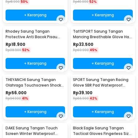
Rp
41.900
50%
Rp
40.900
52%
+ Keranjang
+ Keranjang
Rhodey Sarung Tangan
TaffSPORT Sarung Tangan
Protective Anti Bacok Pisau
Mancing Breathable Glove Half
Cut Resistant - FG1701
Finger 1 Pair - DW-GRTX
Rp
18.900
Rp
33.500
Rp
38.900
52%
Rp
60.900
45%
+ Keranjang
+ Keranjang
THEYANCHI Sarung Tangan
SPORT Sarung Tangan Racing
Olahraga Touchscreen Shock
Glove SBR Pad Waterproof
Absorbtion XL - AB295
Touchscreen Size L - OZ910
Rp
56.000
Rp
39.100
Rp
94.900
41%
Rp
66.900
42%
+ Keranjang
+ Keranjang
DAKE Sarung Tangan Touch
Black Eagle Sarung Tangan
Screen Winter Waterproof
Tactical Gloves Fingerless Size