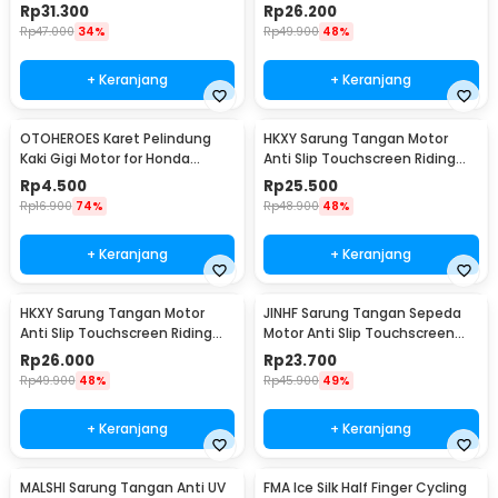
Cycling Gloves L - D021
L - A1
Rp
31.300
Rp
26.200
Rp
47.000
34%
Rp
49.900
48%
+ Keranjang
+ Keranjang
OTOHEROES Karet Pelindung
HKXY Sarung Tangan Motor
Kaki Gigi Motor for Honda
Anti Slip Touchscreen Riding
Kawasaki KTM - RT-022
Glove 1 Pair XL
Rp
4.500
Rp
25.500
Rp
16.900
74%
Rp
48.900
48%
+ Keranjang
+ Keranjang
HKXY Sarung Tangan Motor
JINHF Sarung Tangan Sepeda
Anti Slip Touchscreen Riding
Motor Anti Slip Touchscreen
Glove 1 Pair L
Windproof XL - ST23
Rp
26.000
Rp
23.700
Rp
49.900
48%
Rp
45.900
49%
+ Keranjang
+ Keranjang
MALSHI Sarung Tangan Anti UV
FMA Ice Silk Half Finger Cycling