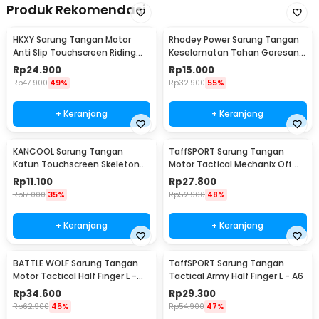
Produk Rekomendasi
HKXY Sarung Tangan Motor
Rhodey Power Sarung Tangan
Anti Slip Touchscreen Riding
Keselamatan Tahan Goresan
Glove 1 Pair M
Pisau - EN388
Rp
24.900
Rp
15.000
Rp
47.900
49%
Rp
32.900
55%
+ Keranjang
+ Keranjang
KANCOOL Sarung Tangan
TaffSPORT Sarung Tangan
Katun Touchscreen Skeleton
Motor Tactical Mechanix Off
All Size Unisex - YN1168
Road - XT07
Rp
11.100
Rp
27.800
Rp
17.000
35%
Rp
52.900
48%
+ Keranjang
+ Keranjang
BATTLE WOLF Sarung Tangan
TaffSPORT Sarung Tangan
Motor Tactical Half Finger L -
Tactical Army Half Finger L - A6
PC016
Rp
34.600
Rp
29.300
Rp
62.900
45%
Rp
54.900
47%