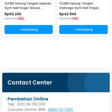
OZARE Sarung Tangan Sepeda
OZARE Sarung Tangan
Gym Half Finger Gloves
Olahraga Gym Half Finger
Breathable L - TS-15
Gloves Breathable L - TS-25
Rp
50.200
Rp
42.900
Rp
86.900
43%
Rp
74.900
43%
+ Keranjang
+ Keranjang
Beli Sekarang
Contact Center
Pembelian Online
Telp : (021) 39 700 200
Customer Service (WA) :
0899 721 7050