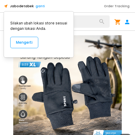
Jabodetabek
ganti
Order Tracking
Alat Kopi
Silakan ubah lokasi store sesuai
dengan lokasi Anda.
Mengerti