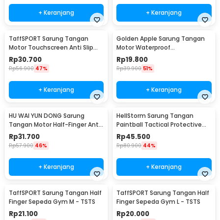
+ Keranjang
+ Keranjang
TaffSPORT Sarung Tangan
Golden Apple Sarung Tangan
Motor Touchscreen Anti Slip
Motor Waterproof
Protektor - MCS-02C
Touchscreen Kulit Sintetis Pria
Rp
30.700
Rp
19.800
- 9070
Rp
56.900
47%
Rp
39.900
51%
+ Keranjang
+ Keranjang
HU WAI YUN DONG Sarung
HellStorm Sarung Tangan
Tangan Motor Half-Finger Anti
Paintball Tactical Protective
Slip Riding Glove L - HWYD
Gloves Nylon L - HS210
Rp
31.700
Rp
45.500
Rp
57.900
46%
Rp
80.900
44%
+ Keranjang
+ Keranjang
TaffSPORT Sarung Tangan Half
TaffSPORT Sarung Tangan Half
Finger Sepeda Gym M - TSTS
Finger Sepeda Gym L - TSTS
Rp
21.100
Rp
20.000