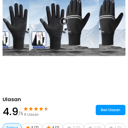
Rincian yang Anda dapatkan untuk pembelian produk ini:
1 x Pasang DAKE Sarung Tangan Touch Screen Winter Waterproof
Cycling Gloves - D021
Ulasan
4.9
Beri Ulasan
/5
8
Ulasan
Semua
5
(
7
)
4
(
1
)
3
(
0
)
2
(
0
)
1
(
0
)