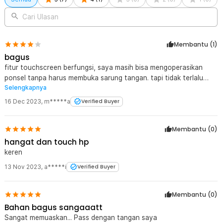
Cari Ulasan
Membantu (
1
)
bagus
fitur touchscreen berfungsi, saya masih bisa mengoperasikan
ponsel tanpa harus membuka sarung tangan. tapi tidak terlalu
Selengkapnya
hangat jika dibilang winter glove
16 Dec 2023
,
m*****a
Verified Buyer
Membantu (
0
)
hangat dan touch hp
keren
13 Nov 2023
,
a*****i
Verified Buyer
Membantu (
0
)
Bahan bagus sangaaatt
Sangat memuaskan... Pass dengan tangan saya