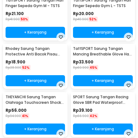
TaffSPORT Sarung Tangan Half
TaffSPORT Sarung Tangan Half
Finger Sepeda Gym M - TSTS
Finger Sepeda Gym L - TSTS
Rp
21.100
Rp
20.000
Rp
41.900
50%
Rp
40.900
52%
+ Keranjang
+ Keranjang
Rhodey Sarung Tangan
TaffSPORT Sarung Tangan
Protective Anti Bacok Pisau
Mancing Breathable Glove Half
Cut Resistant - FG1701
Finger 1 Pair - DW-GRTX
Rp
18.900
Rp
33.500
Rp
38.900
52%
Rp
60.900
45%
+ Keranjang
+ Keranjang
THEYANCHI Sarung Tangan
SPORT Sarung Tangan Racing
Olahraga Touchscreen Shock
Glove SBR Pad Waterproof
Absorbtion XL - AB295
Touchscreen Size L - OZ910
Rp
56.000
Rp
39.100
Rp
94.900
41%
Rp
66.900
42%
+ Keranjang
+ Keranjang