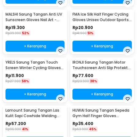
MALSHI Sarung Tangan Anti UV
FMA Ice Silk Half Finger Cycling
Sunscreen Gloves Nail Art -
Gloves Unisex Outdoor Sports
MS31
- FM-IA
Rp
19.300
Rp
20.900
Rp
39.900
52%
Rp
41.900
51%
+ Keranjang
+ Keranjang
YRELS Sarung Tangan Touch
IRONJI Sarung Tangan Motor
Screen Winter Cycling Gloves
Touchscreen Anti Slip Protektor
Windproof - WR-10
Gloves XL - MCS-10C
Rp
11.900
Rp
77.600
Rp
27.900
58%
Rp
123.900
38%
+ Keranjang
+ Keranjang
Lamount Sarung Tangan Las
HUWAI Sarung Tangan Sepeda
Kulit Sapi Cowhide Welding
Gym Half Finger Gloves
Gloves L - STL-25
Breathable XL - TS-10
Rp
57.200
Rp
35.400
Rp
96.900
41%
Rp
63.900
45%