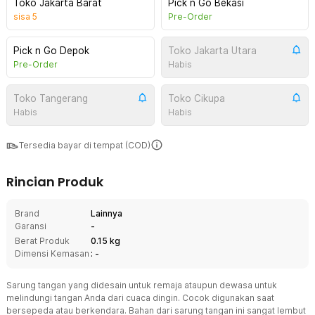
Toko Jakarta Barat
Pick n Go Bekasi
sisa
5
Pre-Order
Pick n Go Depok
Toko Jakarta Utara
Pre-Order
Habis
Toko Tangerang
Toko Cikupa
Habis
Habis
Tersedia bayar di tempat (COD)
Rincian Produk
Brand
Lainnya
Garansi
-
Berat Produk
0.15 kg
Dimensi Kemasan
: -
Sarung tangan yang didesain untuk remaja ataupun dewasa untuk
melindungi tangan Anda dari cuaca dingin. Cocok digunakan saat
bersepeda atau berkendara. Bahan dari sarung tangan ini sangat lembut