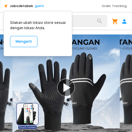
Jabodetabek
ganti
Order Tracking
Alat Kopi
Silakan ubah lokasi store sesuai
dengan lokasi Anda.
Mengerti