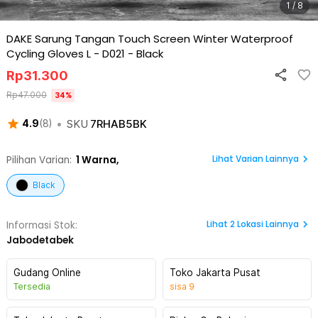
1 / 8
DAKE Sarung Tangan Touch Screen Winter Waterproof
Cycling Gloves L - D021
-
Black
Rp
31.300
Rp
47.000
34
%
•
SKU
7RHAB5BK
4.9
(
8
)
Lihat Varian Lainnya
Pilihan Varian:
1
Warna,
Black
Lihat
2
Lokasi Lainnya
Informasi Stok:
Jabodetabek
Gudang Online
Toko Jakarta Pusat
Tersedia
sisa
9