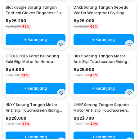
Black Eagle Sarung Tangan
DAKE Sarung Tangan Sepeda
Tactical Gloves Fingerless Size
Winter Waterproof Cycling
L - A1
Gloves XL - KG079
Rp
26.200
Rp
26.000
Rp
49.900
48%
Rp
49.900
48%
+ Keranjang
+ Keranjang
OTOHEROES Karet Pelindung
HKXY Sarung Tangan Motor
Kaki Gigi Motor for Honda
Anti Slip Touchscreen Riding
Kawasaki KTM - RT-022
Glove 1 Pair XL
Rp
4.500
Rp
25.500
Rp
16.900
74%
Rp
48.900
48%
+ Keranjang
+ Keranjang
HKXY Sarung Tangan Motor
JINHF Sarung Tangan Sepeda
Anti Slip Touchscreen Riding
Motor Anti Slip Touchscreen
Glove 1 Pair L
Windproof XL - ST23
Rp
26.000
Rp
23.700
Rp
49.900
48%
Rp
45.900
49%
+ Keranjang
+ Keranjang