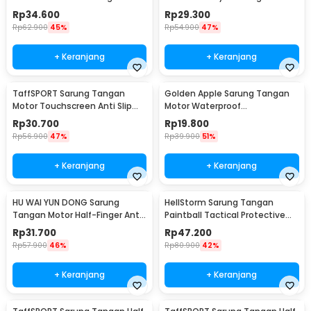
PC016
Rp
34.600
Rp
29.300
Rp
62.900
45%
Rp
54.900
47%
+ Keranjang
+ Keranjang
TaffSPORT Sarung Tangan
Golden Apple Sarung Tangan
Motor Touchscreen Anti Slip
Motor Waterproof
Protektor - MCS-02C
Touchscreen Kulit Sintetis Pria
Rp
30.700
Rp
19.800
- 9070
Rp
56.900
47%
Rp
39.900
51%
+ Keranjang
+ Keranjang
HU WAI YUN DONG Sarung
HellStorm Sarung Tangan
Tangan Motor Half-Finger Anti
Paintball Tactical Protective
Slip Riding Glove L - HWYD
Gloves Nylon L - HS210
Rp
31.700
Rp
47.200
Rp
57.900
46%
Rp
80.900
42%
+ Keranjang
+ Keranjang