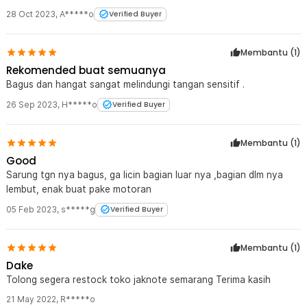
28 Oct 2023
,
A*****o
Verified Buyer
Membantu (
1
)
Rekomended buat semuanya
Bagus dan hangat sangat melindungi tangan sensitif .
26 Sep 2023
,
H*****o
Verified Buyer
Membantu (
1
)
Good
Sarung tgn nya bagus, ga licin bagian luar nya ,bagian dlm nya
lembut, enak buat pake motoran
05 Feb 2023
,
s*****g
Verified Buyer
Membantu (
1
)
Dake
Tolong segera restock toko jaknote semarang Terima kasih
21 May 2022
,
R*****o