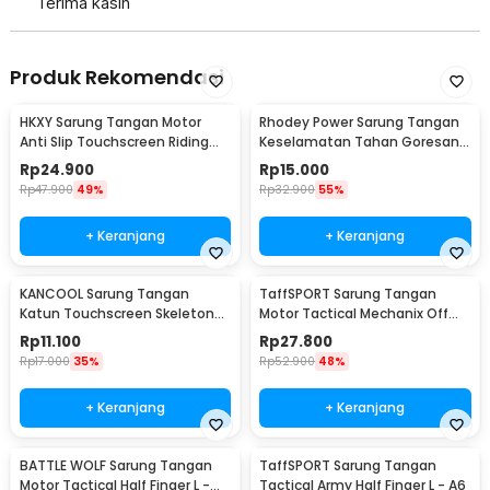
Terima kasih
Produk Rekomendasi
HKXY Sarung Tangan Motor
Rhodey Power Sarung Tangan
Anti Slip Touchscreen Riding
Keselamatan Tahan Goresan
Glove 1 Pair M
Pisau - EN388
Rp
24.900
Rp
15.000
Rp
47.900
49%
Rp
32.900
55%
+ Keranjang
+ Keranjang
KANCOOL Sarung Tangan
TaffSPORT Sarung Tangan
Katun Touchscreen Skeleton
Motor Tactical Mechanix Off
All Size Unisex - YN1168
Road - XT07
Rp
11.100
Rp
27.800
Rp
17.000
35%
Rp
52.900
48%
+ Keranjang
+ Keranjang
BATTLE WOLF Sarung Tangan
TaffSPORT Sarung Tangan
Motor Tactical Half Finger L -
Tactical Army Half Finger L - A6