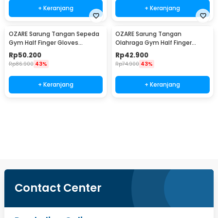
+ Keranjang
+ Keranjang
OZARE Sarung Tangan Sepeda
OZARE Sarung Tangan
Gym Half Finger Gloves
Olahraga Gym Half Finger
Breathable L - TS-15
Gloves Breathable L - TS-25
Rp
50.200
Rp
42.900
Rp
86.900
43%
Rp
74.900
43%
+ Keranjang
+ Keranjang
Beli Sekarang
Contact Center