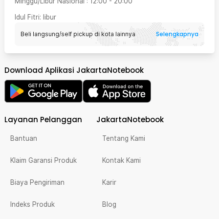
Minggu/Libur Nasional
:
12:00
-
20:00
Idul Fitri
: libur
Selengkapnya
Beli langsung/self pickup di kota lainnya
Download Aplikasi JakartaNotebook
Layanan Pelanggan
JakartaNotebook
Bantuan
Tentang Kami
Klaim Garansi Produk
Kontak Kami
Biaya Pengiriman
Karir
Indeks Produk
Blog