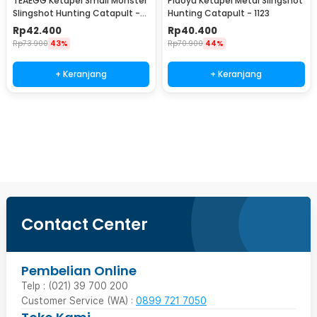
TEAEGG Ketapel Small Monster
Piaoyu Ketapel Metal Slingshot
Slingshot Hunting Catapult -
Hunting Catapult - 1123
JH8171
Rp
42.400
Rp
40.400
Rp
73.900
43%
Rp
70.900
44%
+ Keranjang
+ Keranjang
Beli Sekarang
Contact Center
Pembelian Online
Telp : (021) 39 700 200
Customer Service (WA) :
0899 721 7050