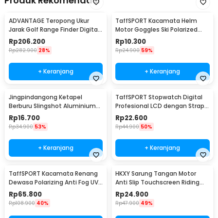
Produk Rekomendasi
ADVANTAGE Teropong Ukur
TaffSPORT Kacamata Helm
Jarak Golf Range Finder Digital
Motor Goggles Ski Polarized
7x18 - AD-964
UV400 Windproof - X400
Rp
206.200
Rp
10.300
Rp
282.900
28%
Rp
24.900
59%
+ Keranjang
+ Keranjang
Jingpindangong Ketapel
TaffSPORT Stopwatch Digital
Berburu Slingshot Aluminium
Profesional LCD dengan Strap -
Alloy - OD-014
ZSD-808
Rp
16.700
Rp
22.600
Rp
34.900
53%
Rp
44.900
50%
+ Keranjang
+ Keranjang
TaffSPORT Kacamata Renang
HKXY Sarung Tangan Motor
Dewasa Polarizing Anti Fog UV
Anti Slip Touchscreen Riding
Protection - GOG-3610
Glove 1 Pair M
Rp
65.800
Rp
24.900
Rp
108.900
40%
Rp
47.900
49%