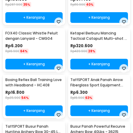
Rp
287.900
35%
Rp
110.900
40%
+ Keranjang
+ Keranjang
FOX40 Classic Whistle Peluit
Ketapel Berburu Mancing
dengan Lanyard - CMG04
Tactical Catapult Multi-shot -
KMSS
Rp
6.200
Rp
320.600
Rp
16.900
64%
Rp
439.900
28%
+ Keranjang
+ Keranjang
Boxing Reflex Ball Training Love
TaffSPORT Anak Panah Arrow
with Headband - HC408
Fiberglass Sport Equipment
Spine 800 1 PCS - JH813
Rp
16.800
Rp
6.300
Rp
35.900
54%
Rp
16.900
63%
+ Keranjang
+ Keranjang
TaffSPORT Busur Panah
Busur Panah Powerful Recurve
Hunting Archery Bow 30-45 LB
Archery Bow 40Lbs - 36215