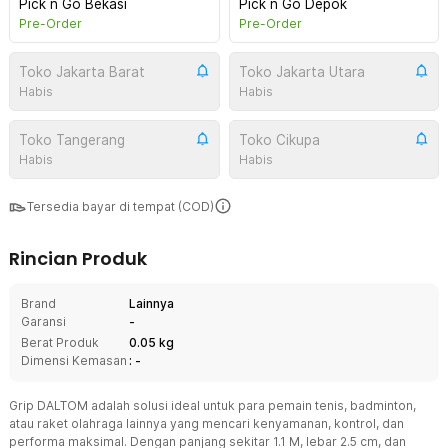
Pick n Go Bekasi
Pick n Go Depok
Pre-Order
Pre-Order
Toko Jakarta Barat
Toko Jakarta Utara
Habis
Habis
Toko Tangerang
Toko Cikupa
Habis
Habis
Tersedia bayar di tempat (COD)
Rincian Produk
Brand
Lainnya
Garansi
-
Berat Produk
0.05 kg
Dimensi Kemasan
: -
Grip DALTOM adalah solusi ideal untuk para pemain tenis, badminton,
atau raket olahraga lainnya yang mencari kenyamanan, kontrol, dan
performa maksimal. Dengan panjang sekitar 1.1 M, lebar 2.5 cm, dan