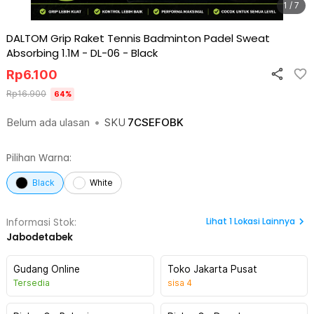
1 / 7
DALTOM Grip Raket Tennis Badminton Padel Sweat
Absorbing 1.1M - DL-06
-
Black
Rp
6.100
Rp
16.900
64
%
Belum ada ulasan
•
SKU
7CSEFOBK
Pilihan Warna:
Black
White
Lihat
1
Lokasi Lainnya
Informasi Stok:
Jabodetabek
Gudang Online
Toko Jakarta Pusat
Tersedia
sisa
4