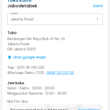
Toko Kami
Jabodetabek
Ganti
Lokasi
Jakarta Pusat
Toko
Bendungan Hilir Raya Blok G1 No. 10
Jakarta Pusat
DKI Jakarta
10210
Lihat google maps
Telp
:
(021) 39 700 200
Whatsapp Sales / COD
:
0896 135 222 00
Jam buka:
Senin - Sabtu
:
09:00
-
20:00
Minggu/Libur Nasional
:
12:00
-
20:00
Idul Fitri
: libur
Selengkapnya
Beli langsung/self pickup di kota lainnya