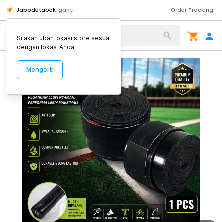
Jabodetabek
ganti
Order Tracking
Alat Kopi
Silakan ubah lokasi store sesuai
dengan lokasi Anda.
Mengerti