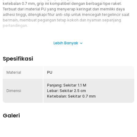
ketebalan 0.7 mm, grip ini kompatibel dengan berbagai tipe raket.
Terbuat dari material PU yang menyerap keringat dan memiliki daya
adhesi tinggi, dilengkapi fitur anti-slip untuk mencegah tergelincir saat
bermain, membuat pegangan tetap kokoh dan nyaman sepanjang
pertandingan.
Fitur
Lebih Banyak
Cocok Untuk Raket Anda
Grip ini hadir dengan panjang sekitar 1.1 M, lebar 2.5 cm, dan
Spesifikasi
ketebalan 0.7 mm, yang memungkinkan penggulungan yang rapat
dan rapi pada gagang raket Anda. Ukuran ini fleksibel untuk
menyesuaikan hampir semua raket tenis ataupun badminton, serta
Material
PU
mempermudah Anda mengganti grip dengan cepat tanpa perlu
modifikasi besar.
Panjang: Sekitar 1.1 M
Material PU
Dimensi
Lebar: Sekitar 2.5 cm
Grip DALTOM dibuat dari material PU (polyurethane), material
Ketebalan: Sekitar 0.7 mm
pilihan untuk banyak grip berkualitas tinggi karena kemampuan
menyerap keringat, daya tahan, dan permukaan yang nyaman di
tangan. Dengan fitur high adhesion, grip akan melekat dengan kuat
Galeri
ke gagang raket dan tetap terasa solid ketika Anda melakukan
pukulan keras atau bergerak cepat, meningkatkan rasa kontrol dan
kepercayaan diri Anda saat bermain.