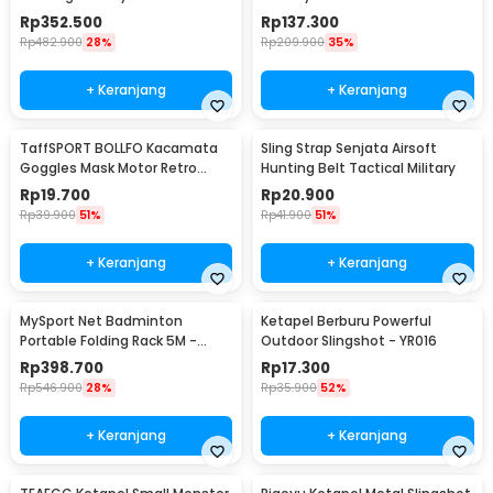
- SA
Rp
352.500
Rp
137.300
Rp
482.900
28%
Rp
209.900
35%
+ Keranjang
+ Keranjang
TaffSPORT BOLLFO Kacamata
Sling Strap Senjata Airsoft
Goggles Mask Motor Retro
Hunting Belt Tactical Military
Windproof - MT-04
Rp
19.700
Rp
20.900
Rp
39.900
51%
Rp
41.900
51%
+ Keranjang
+ Keranjang
MySport Net Badminton
Ketapel Berburu Powerful
Portable Folding Rack 5M -
Outdoor Slingshot - YR016
T300
Rp
398.700
Rp
17.300
Rp
546.900
28%
Rp
35.900
52%
+ Keranjang
+ Keranjang