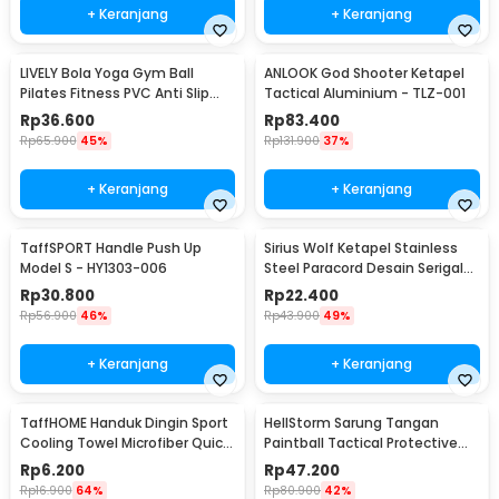
+ Keranjang
+ Keranjang
LIVELY Bola Yoga Gym Ball
ANLOOK God Shooter Ketapel
Pilates Fitness PVC Anti Slip
Tactical Aluminium - TLZ-001
55cm
Rp
36.600
Rp
83.400
Rp
65.900
45%
Rp
131.900
37%
+ Keranjang
+ Keranjang
TaffSPORT Handle Push Up
Sirius Wolf Ketapel Stainless
Model S - HY1303-006
Steel Paracord Desain Serigala
- HW-GJ049
Rp
30.800
Rp
22.400
Rp
56.900
46%
Rp
43.900
49%
+ Keranjang
+ Keranjang
TaffHOME Handuk Dingin Sport
HellStorm Sarung Tangan
Cooling Towel Microfiber Quick
Paintball Tactical Protective
Dry - SH-C00290
Gloves Nylon L - HS210
Rp
6.200
Rp
47.200
Rp
16.900
64%
Rp
80.900
42%