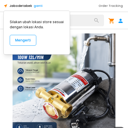
Jabodetabek
ganti
Order Tracking
Alat Kopi
Silakan ubah lokasi store sesuai
dengan lokasi Anda.
Mengerti