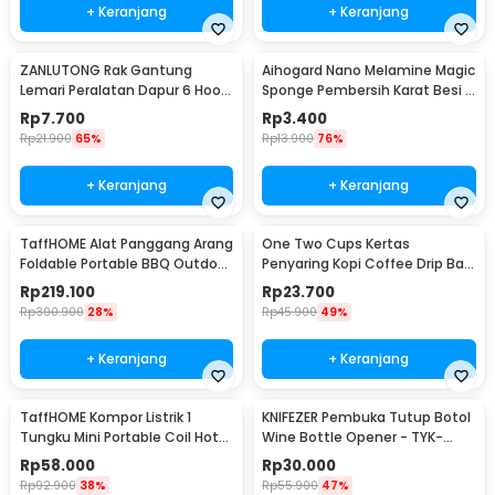
+ Keranjang
+ Keranjang
ZANLUTONG Rak Gantung
Aihogard Nano Melamine Magic
Lemari Peralatan Dapur 6 Hook
Sponge Pembersih Karat Besi -
Besi - 2137
CW62
Rp
7.700
Rp
3.400
Rp
21.900
65%
Rp
13.900
76%
+ Keranjang
+ Keranjang
TaffHOME Alat Panggang Arang
One Two Cups Kertas
Foldable Portable BBQ Outdoor
Penyaring Kopi Coffee Drip Bag
Grill Stove - HWSK77
Paper Filter 50PCS - T111
Rp
219.100
Rp
23.700
Rp
300.900
28%
Rp
45.900
49%
+ Keranjang
+ Keranjang
TaffHOME Kompor Listrik 1
KNIFEZER Pembuka Tutup Botol
Tungku Mini Portable Coil Hot
Wine Bottle Opener - TYK-
Plate 500W - C1-1000-03
074B
Rp
58.000
Rp
30.000
Rp
92.900
38%
Rp
55.900
47%