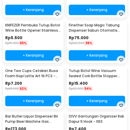
+ Keranjang
+ Keranjang
KNIFEZER Pembuka Tutup Botol
Finether Soap Magic Tabung
Wine Bottle Opener Stainless
Dispenser Sabun Otomatis
Steel - WS01
400ml - AD-03
Rp
5.600
Rp
75.000
Rp
15.900
65%
Rp
120.900
38%
+ Keranjang
+ Keranjang
One Two Cups Cetakan Busa
Tutup Botol Wine Vacuum
Foam Kopi Latte Art 16 PCS -
Sealed Cork Bottle Stopper
JJYE01
Stainless Steel - G94529
Rp
7.200
Rp
15.400
Rp
18.900
62%
Rp
32.900
54%
+ Keranjang
+ Keranjang
Bar Butler Liquor Dispenser Bir
DIVV Gantungan Organizer Rak
Pump Beer Machine Gas
Dapur 5 Hook - I163
Station 900ml - P-36
Rp
173.000
Rp
7.400