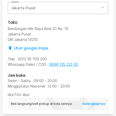
Lokasi
Jakarta Pusat
Toko
Bendungan Hilir Raya Blok G1 No. 10
Jakarta Pusat
DKI Jakarta
10210
Lihat google maps
Telp
:
(021) 39 700 200
Whatsapp Sales / COD
:
0896 135 222 00
Jam buka:
Senin - Sabtu
:
09:00
-
20:00
Minggu/Libur Nasional
:
12:00
-
20:00
Idul Fitri
: libur
Selengkapnya
Beli langsung/self pickup di kota lainnya