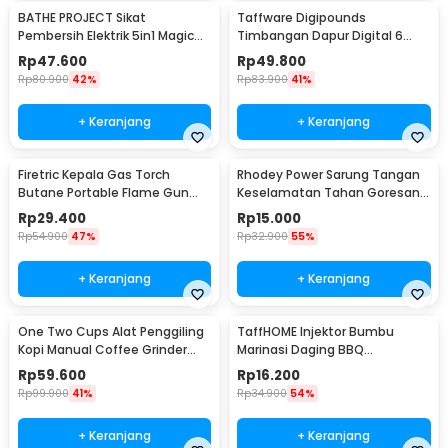
BATHE PROJECT Sikat
Taffware Digipounds
Pembersih Elektrik 5in1 Magic
Timbangan Dapur Digital 6
Brush Rechargeable - WQ8110
Satuan 1kg 0.1g - i2000
Rp
47.600
Rp
49.800
Rp
80.900
42%
Rp
83.900
41%
+ Keranjang
+ Keranjang
Firetric Kepala Gas Torch
Rhodey Power Sarung Tangan
Butane Portable Flame Gun
Keselamatan Tahan Goresan
Adjustable - 807
Pisau - EN388
Rp
29.400
Rp
15.000
Rp
54.900
47%
Rp
32.900
55%
+ Keranjang
+ Keranjang
One Two Cups Alat Penggiling
TaffHOME Injektor Bumbu
Kopi Manual Coffee Grinder
Marinasi Daging BBQ
Portable - WFCG9800
Seasoning Injector - HC117
Rp
59.600
Rp
16.200
Rp
99.900
41%
Rp
34.900
54%
+ Keranjang
+ Keranjang