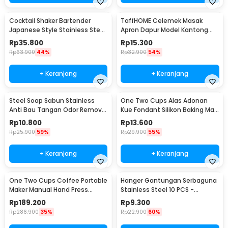
Cocktail Shaker Bartender
TaffHOME Celemek Masak
Japanese Style Stainless Steel
Apron Dapur Model Kantong
200ml
Pola Spatula - JJ41
Rp
35.800
Rp
15.300
Rp
63.900
44%
Rp
32.900
54%
+ Keranjang
+ Keranjang
Steel Soap Sabun Stainless
One Two Cups Alas Adonan
Anti Bau Tangan Odor Remove
Kue Fondant Silikon Baking Mat
- HW071
Anti Slip - JJ3873
Rp
10.800
Rp
13.600
Rp
25.900
59%
Rp
29.900
55%
+ Keranjang
+ Keranjang
One Two Cups Coffee Portable
Hanger Gantungan Serbaguna
Maker Manual Hand Press
Stainless Steel 10 PCS -
Espresso 300ml - T35066
M127105
Rp
189.200
Rp
9.300
Rp
286.900
35%
Rp
22.900
60%