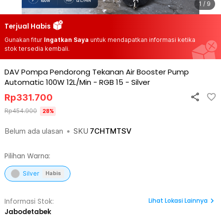
1 / 9
Terjual Habis
Gunakan fitur
Ingatkan Saya
untuk mendapatkan informasi ketika
stok tersedia kembali.
DAV Pompa Pendorong Tekanan Air Booster Pump
Automatic 100W 12L/Min - RGB 15
-
Silver
Rp
331.700
Rp
454.900
28
%
Belum ada ulasan
•
SKU
7CHTMTSV
Pilihan Warna:
Silver
Habis
Lihat
Lokasi Lainnya
Informasi Stok:
Jabodetabek