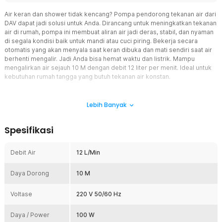
Air keran dan shower tidak kencang? Pompa pendorong tekanan air dari
DAV dapat jadi solusi untuk Anda. Dirancang untuk meningkatkan tekanan
air di rumah, pompa ini membuat aliran air jadi deras, stabil, dan nyaman
di segala kondisi baik untuk mandi atau cuci piring. Bekerja secara
otomatis yang akan menyala saat keran dibuka dan mati sendiri saat air
berhenti mengalir. Jadi Anda bisa hemat waktu dan listrik. Mampu
mengalirkan air sejauh 10 M dengan debit 12 liter per menit. Ideal untuk
kebutuhan rumah tangga yang butuh tekanan air konstan.
Fitur
Lebih Banyak
Pompa Menyala Otomatis dan Hemat Listrik
Tekanan air yang kuat apakah membuat biaya listrik mahal? Tentu
Spesifikasi
tidak, karena DAV telah mendesain pompa otomatis yang dapat
menyala saat air mengalir dan mati saat aliran berhenti. Sangat
praktis karena tidak perlu repot menyalakan manual, dan cocok
Debit Air
12 L/Min
untuk penggunaan harian di rumah.
Tekanan Air Lebih Stabil dan Kuat
Daya Dorong
10 M
Keran, shower, dan mesin cuci akan bekerja lancar tanpa gangguan
jika Anda menggunakan pompa pendorong yang satu ini. Dirancang
Voltase
220 V 50/60 Hz
optimal lewat kapasitas dorong hingga 10 M dengan aliran 12 liter
per menit. Dijamin tekanan air di rumah lebih kencang, jadi
Daya / Power
100 W
memudahkan semua kebutuhan Anda.