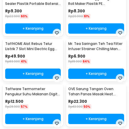
Sealer Plastik Portable Baterai
Roll Maker Plastik PE
AA - LX2000A
22x20.5x0.1cm - E1119
Rp
9.300
Rp
8.300
Rp
22.900
60%
Rp
20.900
61%
+ Keranjang
+ Keranjang
TaffHOME Alat Rebus Telur
Mr. Tea Saringan Teh Tea Filter
Listrik 7 Slot Mini Electric Egg
Infuser Strainer Chilling Man
Cooker 350W - YS-203
Silicon - MR03
Rp
49.900
Rp
6.900
Rp
83.900
41%
Rp
18.900
64%
+ Keranjang
+ Keranjang
Taffware Termometer
OVE Sarung Tangan Oven
Pengukur Suhu Makanan Digital
Tahan Panas Masak Heat
Daging Kopi Susu - TP101
Resistant Gloves - 540F
Rp
12.500
Rp
22.300
Rp
28.900
57%
Rp
43.900
50%
+ Keranjang
+ Keranjang