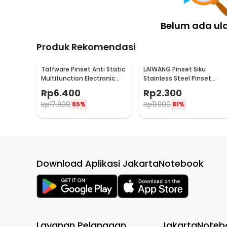
Belum ada ul
Produk Rekomendasi
Taffware Pinset Anti Static
LAIWANG Pinset Siku
Multifunction Electronic
Stainless Steel Pinset
Tweezers 3 PCS - TS-9803
Elektronik Presisi 11cm - TS
Rp
6.400
Rp
2.300
15
Rp
17.900
Rp
11.900
65%
81%
Download Aplikasi JakartaNotebook
Layanan Pelanggan
JakartaNoteb