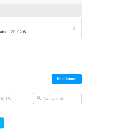
geable - ZB-0205
eable - ZB-0205
Beri Ulasan
1
(
0
)
Cari Ulasan