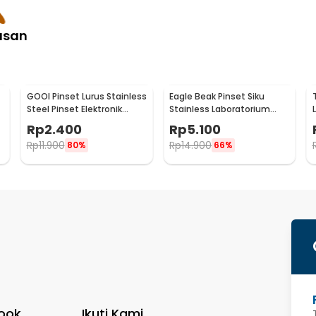
asan
GOOI Pinset Lurus Stainless
Eagle Beak Pinset Siku
Steel Pinset Elektronik
Stainless Laboratorium
-
Presisi 125mm - TS-12
Tweezers Anti-static -
Rp
2.400
Rp
5.100
ESD-15
Rp
11.900
Rp
14.900
80%
66%
ook
Ikuti Kami