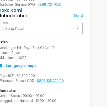
Customer Service (WA) :
0899 721 7050
Toko Kami
Jabodetabek
Ganti
Lokasi
Jakarta Pusat
Toko
Bendungan Hilir Raya Blok G1 No. 10
Jakarta Pusat
DKI Jakarta
10210
Lihat google maps
Telp
:
(021) 39 700 200
Whatsapp Sales / COD
:
0896 135 222 00
Jam buka:
Senin - Sabtu
:
09:00
-
20:00
Minggu/Libur Nasional
:
12:00
-
20:00