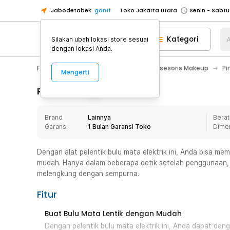
Jabodetabek
ganti
Toko Jakarta Utara
Toko Tangerang
Kategori
A
Silakan ubah lokasi store sesuai
Toko Cikupa
dengan lokasi Anda.
Pick n Go Jakarta Barat
Senin - J
Fashion, Make Up & Beauty Care
Aksesoris Makeup
Pi
Mengerti
Pick n Go Bekasi
Senin - Jumat (08
Pick n Go Depok
Senin - Jumat (08
Rincian Produk
Toko Jakarta Pusat
Senin - Sabtu
Brand
Lainnya
Berat
Toko Jakarta Barat
Senin - Sabtu
Garansi
1 Bulan Garansi Toko
Dime
Toko Jakarta Utara
Toko Tangerang
Dengan alat pelentik bulu mata elektrik ini, Anda bisa me
mudah. Hanya dalam beberapa detik setelah penggunaan, 
Toko Cikupa
melengkung dengan sempurna.
Pick n Go Jakarta Barat
Senin - J
Fitur
Pick n Go Bekasi
Senin - Jumat (08
Pick n Go Depok
Senin - Jumat (08
Buat Bulu Mata Lentik dengan Mudah
Dengan pelentik bulu mata elektrik ini, Anda dapat d