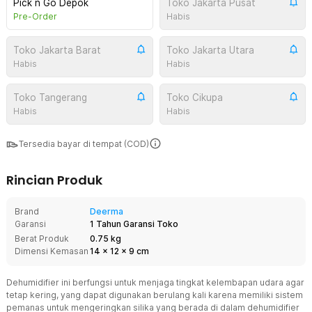
Pick n Go Depok
Toko Jakarta Pusat
Pre-Order
Habis
Toko Jakarta Barat
Toko Jakarta Utara
Habis
Habis
Toko Tangerang
Toko Cikupa
Habis
Habis
Tersedia bayar di tempat (COD)
Rincian Produk
Brand
Deerma
Garansi
1 Tahun Garansi Toko
Berat Produk
0.75 kg
Dimensi Kemasan
14
x
12
x
9
cm
Dehumidifier ini berfungsi untuk menjaga tingkat kelembapan udara agar
tetap kering, yang dapat digunakan berulang kali karena memiliki sistem
pemanas untuk mengeringkan silika yang berada di dalam dehumidifier