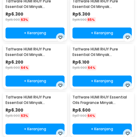
Taffware HUMI RHJY Pure
Taffware HUMI RHJY Pure
Essential Oil Minyak
Essential Oil Minyak
Aromatherapy 10ml Jasmine -
Aromatherapy 10ml Lavender -
Rp
6.300
Rp
5.300
RH-15
RH-15
Rp
16.900
63%
Rp
14.900
65%
+ Keranjang
+ Keranjang
Taffware HUMI RHJY Pure
Taffware HUMI RHJY Pure
Essential Oil Minyak
Essential Oil Minyak
Aromatherapy 10ml Rose - RH-
Aromatherapy 10ml Lemon -
Rp
6.200
Rp
6.100
15
RH-15
Rp
16.900
64%
Rp
16.900
64%
+ Keranjang
+ Keranjang
Taffware HUMI RHJY Pure
Taffware HUMI RHJY Essential
Essential Oil Minyak
Oils Fragrance Minyak
Aromatherapy 10ml Ocean -
Aromatherapy 10ml Jasmine -
Rp
6.300
Rp
6.600
RH-15
RD-20
Rp
16.900
63%
Rp
17.900
64%
+ Keranjang
+ Keranjang