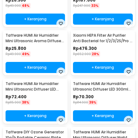
Rp
26.300
Rp
167.000
Rp
49.900
48%
Rp
247.900
33%
+ Keranjang
+ Keranjang
Taffware HUMI Air Humidifier
Xiaomi HEPA Filter Air Purifier
Mini Ultrasonic Aroma Diffuser
Anti Bacterial for 1/2/3/2S/Pro -
130ml - H41
MCR-FLA
Rp
25.800
Rp
476.300
Rp
49.900
49%
Rp
652.900
28%
+ Keranjang
+ Keranjang
Taffware HUMI Air Humidifier
Taffware HUMI Air Humidifier
Mini Ultrasonic Diffuser LED
Ultrasonic Diffuser LED 300ml
300ml Remote - H24
with Remote - A770
Rp
72.400
Rp
70.300
Rp
115.900
38%
Rp
114.900
39%
+ Keranjang
+ Keranjang
Taffware DIY Ozone Generator
Taffware HUMI Air Humidifier
10g/h Portable Ceramic Plate
Mini Ultrasonic Diffuser Night