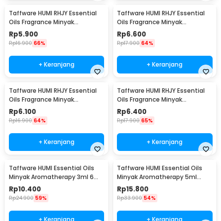
Taffware HUMI RHJY Essential
Taffware HUMI RHJY Essential
Oils Fragrance Minyak
Oils Fragrance Minyak
Aromatherapy 10ml Strawberry
Aromatherapy 10ml Orange -
Rp
5.900
Rp
6.600
- RD-20
RD-20
Rp
16.900
66%
Rp
17.900
64%
+ Keranjang
+ Keranjang
Taffware HUMI RHJY Essential
Taffware HUMI RHJY Essential
Oils Fragrance Minyak
Oils Fragrance Minyak
Aromatherapy 10ml Lavender -
Aromatherapy 10ml Mint - RD-
Rp
6.100
Rp
6.400
RD-20
20
Rp
16.900
64%
Rp
17.900
65%
+ Keranjang
+ Keranjang
Taffware HUMI Essential Oils
Taffware HUMI Essential Oils
Minyak Aromatherapy 3ml 6
Minyak Aromatherapy 5ml
PCS Mixing - RS-15
Mixing 6 PCS Mixing - RS-10
Rp
10.400
Rp
15.800
Rp
24.900
59%
Rp
33.900
54%
+ Keranjang
+ Keranjang