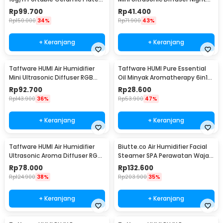
Air Purifier - VO100
LED 300ml - H296
Rp
99.700
Rp
41.400
Rp
150.000
34%
Rp
71.900
43%
+ Keranjang
+ Keranjang
Taffware HUMI Air Humidifier
Taffware HUMI Pure Essential
Mini Ultrasonic Diffuser RGB
Oil Minyak Aromatherapy 6in1
500ml Remote - HUMI H14A
10ml - RS-25
Rp
92.700
Rp
28.600
Rp
143.900
36%
Rp
53.900
47%
+ Keranjang
+ Keranjang
Taffware HUMI Air Humidifier
Biutte.co Air Humidifier Facial
Ultrasonic Aroma Diffuser RGB
Steamer SPA Perawatan Wajah
1L - KS-600
- 618
Rp
78.000
Rp
132.600
Rp
124.900
38%
Rp
203.900
35%
+ Keranjang
+ Keranjang