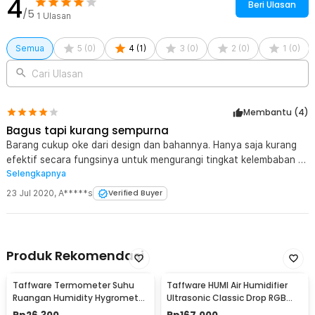
4
Beri Ulasan
/5
1
Ulasan
Semua
5
(
0
)
4
(
1
)
3
(
0
)
2
(
0
)
1
(
0
)
Cari Ulasan
Membantu (
4
)
Bagus tapi kurang sempurna
Barang cukup oke dari design dan bahannya. Hanya saja kurang
efektif secara fungsinya untuk mengurangi tingkat kelembaban /
Selengkapnya
humidity, dan konsumsi watt nya sepertinya cukup gede.
23 Jul 2020
,
A*****s
Verified Buyer
Produk Rekomendasi
Taffware Termometer Suhu
Taffware HUMI Air Humidifier
Ruangan Humidity Hygrometer
Ultrasonic Classic Drop RGB
Clock Calendar - HTC-1
Adjustable 3L - H98