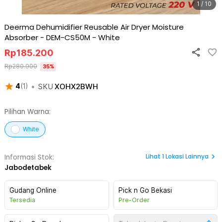
1 / 10
Deerma Dehumidifier Reusable Air Dryer Moisture
Absorber - DEM-CS50M
-
White
Rp
185.200
Rp
280.900
35
%
•
SKU
XOHX2BWH
4
(
1
)
Pilihan Warna:
White
Lihat
1
Lokasi Lainnya
Informasi Stok:
Jabodetabek
Gudang Online
Pick n Go Bekasi
Tersedia
Pre-Order