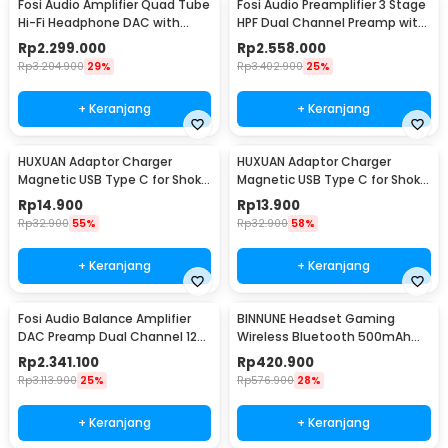
Fosi Audio Amplifier Quad Tube
Fosi Audio Preamplifier 3 Stage
Hi-Fi Headphone DAC with
HPF Dual Channel Preamp with
Volume Knob - GR70
Remote - ZP3
Rp
2.299.000
Rp
2.558.000
Rp
3.204.900
29%
Rp
3.402.900
25%
+ Keranjang
+ Keranjang
HUXUAN Adaptor Charger
HUXUAN Adaptor Charger
Magnetic USB Type C for Shokz
Magnetic USB Type C for Shokz
Bone Conduction 2 Pin - HX11
Bone Conduction 4 Pin - HX11
Rp
14.900
Rp
13.900
Rp
32.900
55%
Rp
32.900
58%
+ Keranjang
+ Keranjang
Fosi Audio Balance Amplifier
BINNUNE Headset Gaming
DAC Preamp Dual Channel 12V
Wireless Bluetooth 500mAh
LCD Display - ZH3
USB Type C - BW06-BT
Rp
2.341.100
Rp
420.900
Rp
3.113.900
25%
Rp
576.900
28%
+ Keranjang
+ Keranjang