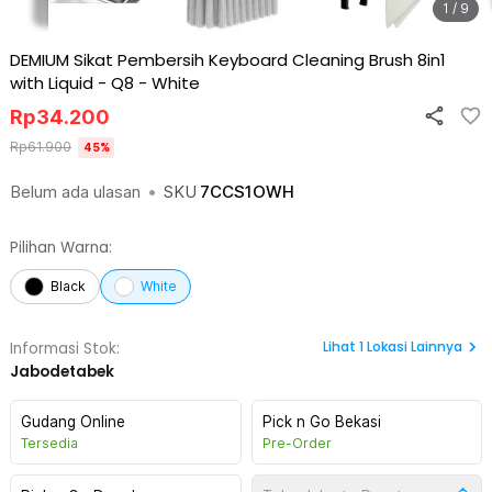
1 / 9
DEMIUM Sikat Pembersih Keyboard Cleaning Brush 8in1
with Liquid - Q8
-
White
Rp
34.200
Rp
61.900
45
%
Belum ada ulasan
•
SKU
7CCS1OWH
Pilihan Warna:
Black
White
Lihat
1
Lokasi Lainnya
Informasi Stok:
Jabodetabek
Gudang Online
Pick n Go Bekasi
Tersedia
Pre-Order