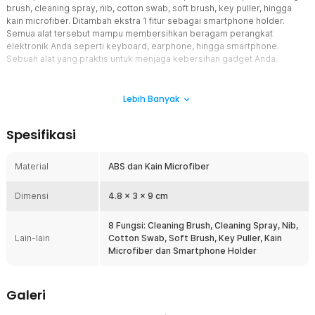
brush, cleaning spray, nib, cotton swab, soft brush, key puller, hingga
kain microfiber. Ditambah ekstra 1 fitur sebagai smartphone holder.
Semua alat tersebut mampu membersihkan beragam perangkat
elektronik Anda seperti keyboard, earphone, hingga smartphone.
Sebuah alat yang praktis untuk menjaga kebersihan gadget Anda.
Fitur
Lebih Banyak
Bersihkan Keyboard hingga Bagian Terdalam
Kini Anda bisa membersihkan keyboard secara mudah dengan
Spesifikasi
menggunakan sikat pembersih dari DEMIUM. Langkah pertama
adalah cabut tombol keyboard menggunakan key puller, kemudian
bersihkan dengan menggunakan cleaning brush. Anda juga bisa
Material
ABS dan Kain Microfiber
membersihkannya dengan tak mencabut tombolnya karena
sikatnya mampu membersihkan sela-sela sempit dari keyboard.
Dimensi
4.8 x 3 x 9 cm
Earphone Bersih Nyaman di Telinga
Earphone sering kali luput untuk dibersihkan padahal
8 Fungsi: Cleaning Brush, Cleaning Spray, Nib,
kebersihannya penting untuk telinga Anda. Kini Anda tak punya
Lain-lain
Cotton Swab, Soft Brush, Key Puller, Kain
alasan lagi untuk tak membersihkan earphone milik Anda. Gunakan
Microfiber dan Smartphone Holder
nib yang memiliki ujung lancip untuk membersihkan bagian earplug.
Terdapat sikat lembut yang bisa Anda gunakan untuk
membersihkan earphone dari debu. Cotton swab yang lembut bisa
Galeri
Anda gunakan untuk membersihkan earphone case.