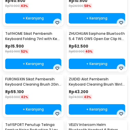
Rp
40.600
Rp
10.500
Rp
70.900
43%
Rp
24.900
58%
+ Keranjang
+ Keranjang
TaffHOME Sikat Pembersih
ZHUOHUAN Earphone Bluetooth
Keyboard Folding 7in1 with Key
5.4 TWS OWS Open Ear Clip HiFi
Puller - Q6E
Surround - JS352
Rp
15.900
Rp
62.500
Rp
32.900
52%
Rp
103.900
40%
+ Keranjang
+ Keranjang
FURONGXIN Sikat Pembersih
ZUIDID Alat Pembersih
Keyboard Cleaning Brush 20in1
Keyboard Cleaning Brush 18in1
with Liquid - Q20
- Q10
Rp
55.100
Rp
43.200
Rp
93.900
42%
Rp
74.900
43%
+ Keranjang
+ Keranjang
TaffSPORT Penutup Telinga
VELEV Intercom Helm
Earplug Noise Reduction 3 Layer
Bluetooth Headset 6 Riders