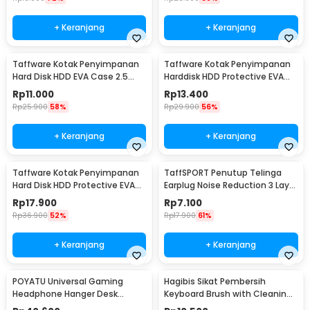
+ Keranjang
+ Keranjang
Taffware Kotak Penyimpanan
Taffware Kotak Penyimpanan
Hard Disk HDD EVA Case 2.5
Harddisk HDD Protective EVA
Inch - C6963
Case 2.5 Inch - C6962
Rp
11.000
Rp
13.400
Rp
25.900
58%
Rp
29.900
56%
+ Keranjang
+ Keranjang
Taffware Kotak Penyimpanan
TaffSPORT Penutup Telinga
Hard Disk HDD Protective EVA
Earplug Noise Reduction 3 Layer
Case 2.5 Inch - C6961
1 Pair - VO75
Rp
17.900
Rp
7.100
Rp
36.900
52%
Rp
17.900
61%
+ Keranjang
+ Keranjang
POYATU Universal Gaming
Hagibis Sikat Pembersih
Headphone Hanger Desk
Keyboard Brush with Cleaning
Mount - GPYT-891
Pen Key Puller - CB01