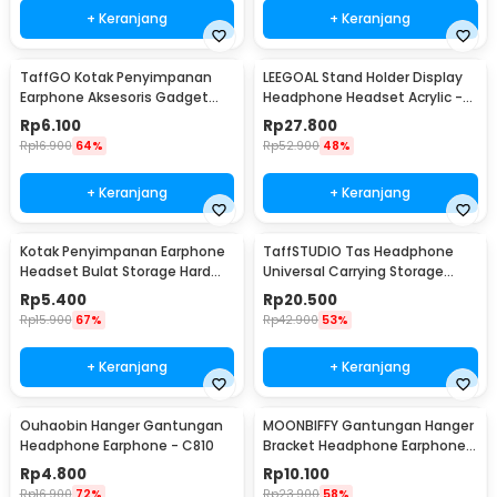
+ Keranjang
+ Keranjang
TaffGO Kotak Penyimpanan
LEEGOAL Stand Holder Display
Earphone Aksesoris Gadget
Headphone Headset Acrylic -
EVA Hard Case - VBG-E01
DA1502
Rp
6.100
Rp
27.800
Rp
16.900
64%
Rp
52.900
48%
+ Keranjang
+ Keranjang
Kotak Penyimpanan Earphone
TaffSTUDIO Tas Headphone
Headset Bulat Storage Hard
Universal Carrying Storage
Case EVA - LHJ
Case EVA - B-15
Rp
5.400
Rp
20.500
Rp
15.900
67%
Rp
42.900
53%
+ Keranjang
+ Keranjang
Ouhaobin Hanger Gantungan
MOONBIFFY Gantungan Hanger
Headphone Earphone - C810
Bracket Headphone Earphone -
C097
Rp
4.800
Rp
10.100
Rp
16.900
72%
Rp
23.900
58%