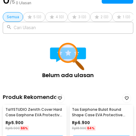
/5
0
Ulasan
Semua
5
(
0
)
4
(
0
)
3
(
0
)
2
(
0
)
1
(
0
)
Cari Ulasan
Belum ada ulasan
Produk Rekomendasi
TaffSTUDIO Zenith Cover Hard
Tas Earphone Bulat Round
Case Earphone EVA Protective
Shape Case EVA Protective
Mini Bag - B001
Mini Bag 1PCS - D0083
Rp
5.900
Rp
6.900
Rp
16.900
66%
Rp
18.900
64%