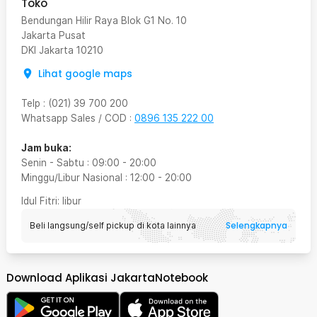
Toko
Bendungan Hilir Raya Blok G1 No. 10
Jakarta Pusat
DKI Jakarta
10210
Lihat google maps
Telp
:
(021) 39 700 200
Whatsapp Sales / COD
:
0896 135 222 00
Jam buka:
Senin - Sabtu
:
09:00
-
20:00
Minggu/Libur Nasional
:
12:00
-
20:00
Idul Fitri
: libur
Selengkapnya
Beli langsung/self pickup di kota lainnya
Download Aplikasi JakartaNotebook