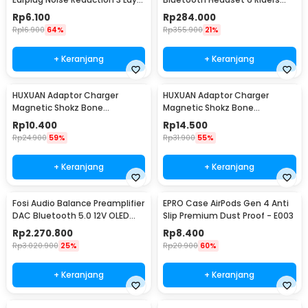
- VO70
Call IPX6 1000mAh - D2-6X
Rp
6.100
Rp
284.000
Rp
16.900
64%
Rp
355.900
21%
+ Keranjang
+ Keranjang
HUXUAN Adaptor Charger
HUXUAN Adaptor Charger
Magnetic Shokz Bone
Magnetic Shokz Bone
Conduction Earphone MidBend
Conduction Earphone MidBend
Rp
10.400
Rp
14.500
Lightning - SY-ZW
USB Type C - SY-ZW
Rp
24.900
59%
Rp
31.900
55%
+ Keranjang
+ Keranjang
Fosi Audio Balance Preamplifier
EPRO Case AirPods Gen 4 Anti
DAC Bluetooth 5.0 12V OLED
Slip Premium Dust Proof - E003
Display - ZD3
Rp
2.270.800
Rp
8.400
Rp
3.020.900
25%
Rp
20.900
60%
+ Keranjang
+ Keranjang