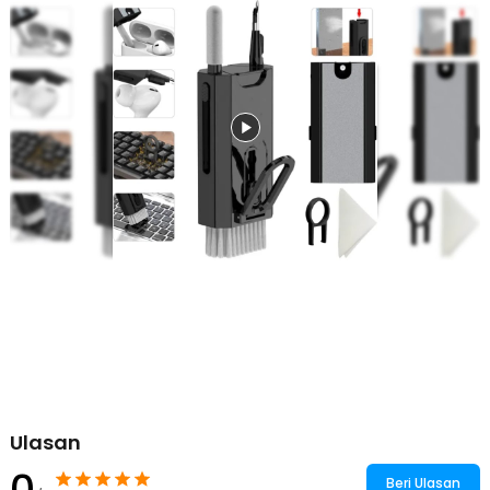
Layar Gadget Bebas Debu
Layar gadget Anda merupakan salah satu bagian yang paling sering
disentuh. Untuk menjaga kebersihannya, Anda bisa menggunakan
cleaning spray. Anda akan mendapatkan cairan pembersih yang
bisa diaplikasikan ke layar smartphone Anda. Usap menggunakan
kain microfiber dan layar akan bersih seketika. Tampilan layar Anda
pun akan menjadi lebih jernih tanpa debu menempel yang tersisa.
Dilengkapi Phone Holder
Salah satu fitur istimewa yang dimiliki oleh sikat pembersih yang
satu ini adalah adanya smartphone holder. Anda bisa menonton film
dengan mudah tanpa harus memegang smartphone Anda.
Mudah Dibawa, Mudah Disimpan
Alat pembersih dari DEMIUM memiliki bentuk portabel dengan
desain lipat sehingga muat di tas Anda dan bisa dibawa ke mana
saja. Hanya dengan membawa satu alat, Anda mampu
membersihkan beragam gadget Anda tanpa harus repot.
Kelengkapan Produk
Rincian yang Anda dapatkan untuk pembelian produk ini:
1 x DEMIUM Sikat Pembersih Keyboard Cleaning Brush 8in1 with
Ulasan
Liquid - Q8
0
Beri Ulasan