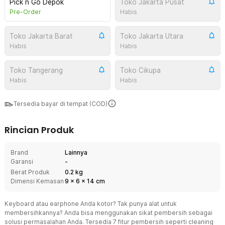
Pick n Go Depok
Toko Jakarta Pusat
Pre-Order
Habis
Toko Jakarta Barat
Toko Jakarta Utara
Habis
Habis
Toko Tangerang
Toko Cikupa
Habis
Habis
Tersedia bayar di tempat (COD)
Rincian Produk
Brand
Lainnya
Garansi
-
Berat Produk
0.2 kg
Dimensi Kemasan
9
x
6
x
14
cm
Keyboard atau earphone Anda kotor? Tak punya alat untuk
membersihkannya? Anda bisa menggunakan sikat pembersih sebagai
solusi permasalahan Anda. Tersedia 7 fitur pembersih seperti cleaning