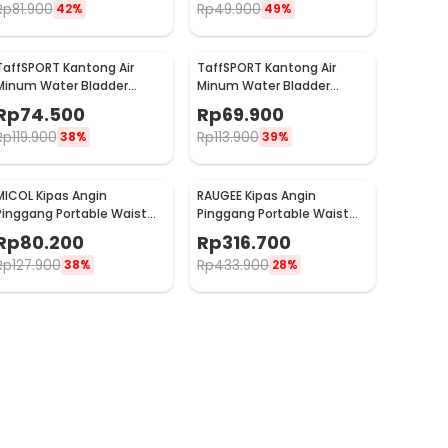
Rp
81.900
Rp
49.900
42%
49%
TaffSPORT Kantong Air
TaffSPORT Kantong Air
Minum Water Bladder
Minum Water Bladder
Hydration Pack 1.5L - TF15
Hydration Pack 2L - TF30
Rp
74.500
Rp
69.900
Rp
119.900
Rp
113.900
38%
39%
MICOL Kipas Angin
RAUGEE Kipas Angin
Pinggang Portable Waist
Pinggang Portable Waist
Fan 3 Speed 5000mAh - V8
Fan 5 Speed 20000mAh -
Rp
80.200
Rp
316.700
F7
Rp
127.900
Rp
433.900
38%
28%