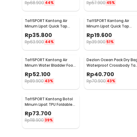
Rp
68.900
Rp
57.900
44%
45%
TaffSPORT Kantong Air
TaffSPORT Kantong Air
Minum Lipat Quick Tap
Minum Lipat Quick Tap
Portable Water Bag 15L -
Portable Water Bag 5L -
Rp
35.800
Rp
19.600
ST-15
ST-15
Rp
63.900
Rp
39.900
44%
51%
TaffSPORT Kantong Air
Dezlon Ocean Pack Dry Ba
Minum Water Bladder Food
Waterproof Crossbody Ta
Grade Hydration Bag 2L -
Tahan Air Parasut 5L -
Rp
52.100
Rp
40.700
TF45
INU142
Rp
89.900
Rp
70.900
43%
43%
TaffSPORT Kantong Botol
Minum Lipat TPU Foldable
Water Bag 2L - TF200
Rp
73.700
Rp
118.900
39%