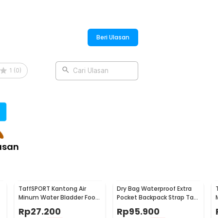
Beri Ulasan
1
(
0
)
Cari Ulasan
asan
TaffSPORT Kantong Air
Dry Bag Waterproof Extra
Minum Water Bladder Food
Pocket Backpack Strap Tas
Grade Hydration Bag 2L -
Tahan Air PVC 10L - OB-104
Rp
27.200
Rp
95.900
SD16