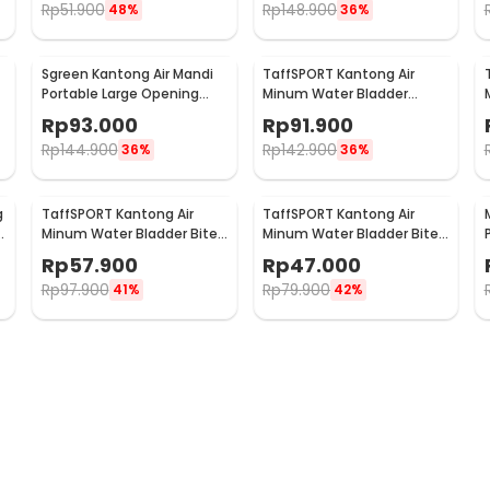
Rp
51.900
Rp
148.900
48%
36%
Sgreen Kantong Air Mandi
TaffSPORT Kantong Air
Portable Large Opening
Minum Water Bladder
Camping Shower Bag 20L -
Hydration Pack 3L - TF2
Rp
93.000
Rp
91.900
SG-01
Rp
144.900
Rp
142.900
36%
36%
g
TaffSPORT Kantong Air
TaffSPORT Kantong Air
s
Minum Water Bladder Bite
Minum Water Bladder Bite
Valve Hydration Bag 2L -
Valve Hydration Pack 2L -
Rp
57.900
Rp
47.000
TF200
TF80
Rp
97.900
Rp
79.900
41%
42%