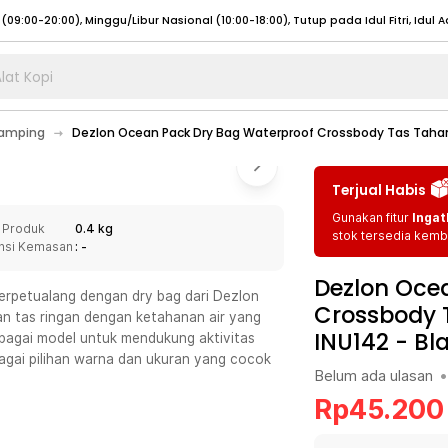
lat Kopi
umat (07:00 - 20:00), Sabtu - Minggu (08:00 - 20:00), Tutup pada Idul Fitri
Sele
Camping
Dezlon Ocean Pack Dry Bag Waterproof Crossbody Tas Tahan A
:00 - 20:00), Sabtu - Minggu/ Libur Nasional (08:00 - 17:00)
Selengkapnya
:00 - 20:00), Sabtu - Minggu/ Libur Nasional (08:00 - 17:00)
Selengkapnya
Terjual Habis
 (09:00-20:00), Minggu/Libur Nasional (12:00-20:00), Tutup pada Idul Fitri
Sele
Gunakan fitur
Ingat
 Produk
0.4 kg
 (09:00-20:00), Minggu/Libur Nasional (12:00-20:00), Tutup pada Idul Fitri
Sele
stok tersedia kemba
nsi Kemasan
: -
Dezlon Oce
erpetualang dengan dry bag dari Dezlon
Crossbody T
an tas ringan dengan ketahanan air yang
INU142
-
Bl
rbagai model untuk mendukung aktivitas
umat (07:00 - 20:00), Sabtu - Minggu (08:00 - 20:00), Tutup pada Idul Fitri
Sele
agai pilihan warna dan ukuran yang cocok
Belum ada ulasan
•
:00 - 20:00), Sabtu - Minggu/ Libur Nasional (08:00 - 17:00)
Selengkapnya
Rp
45.200
:00 - 20:00), Sabtu - Minggu/ Libur Nasional (08:00 - 17:00)
Selengkapnya