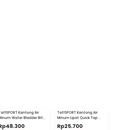
TaffSPORT Kantong Air
TaffSPORT Kantong Air
Minum Water Bladder Bit
Minum Lipat Quick Tap
Valve Hydration Bag 2L -
Portable Water Bag 10L -
Rp
48.300
Rp
25.700
SD16
ST-116