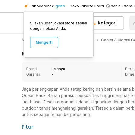
Jabodetabek
ganti
Toko Jakarta Utara
Toko Tangerang
Kategori
A
Silakan ubah lokasi store sesuai
Toko Cikupa
dengan lokasi Anda.
Pick n Go Jakarta Barat
Senin - J
Sport & Outdoor
Camping & Hiking
Cooler & Hidrasi 
Mengerti
Pick n Go Bekasi
Senin - Jumat (08
Pick n Go Depok
Senin - Jumat (08
Rincian Produk
Toko Jakarta Pusat
Senin - Sabtu
Brand
Lainnya
Berat
Toko Jakarta Barat
Senin - Sabtu
Garansi
-
Dime
Toko Jakarta Utara
Toko Tangerang
Jaga perlengkapan Anda tetap kering dan bersih selama b
Ocean Pack. Bahan parasut berkualitas tinggi menghasilk
Toko Cikupa
luar biasa. Desain ergonomis dapat digunakan dengan be
Pick n Go Jakarta Barat
Senin - J
outdoor tanpa menghalangi gerakan. Tersedia dalam berb
untuk sebagai teman berpetualang.
Pick n Go Bekasi
Senin - Jumat (08
Pick n Go Depok
Senin - Jumat (08
Fitur