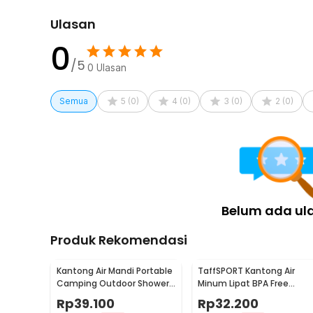
Ulasan
0
/5
0
Ulasan
Semua
5
(
0
)
4
(
0
)
3
(
0
)
2
(
0
)
Belum ada ul
Produk Rekomendasi
Kantong Air Mandi Portable
TaffSPORT Kantong Air
Camping Outdoor Shower
Minum Lipat BPA Free
Bag PVC 20L - YYEDC
Portable Water Bag 20L -
Rp
39.100
Rp
32.200
ST-20