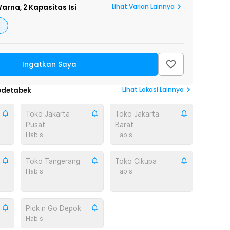
Lihat Varian Lainnya
arna,
2 Kapasitas Isi
Ingatkan Saya
Lihat
Lokasi Lainnya
odetabek
Toko Jakarta
Toko Jakarta
Pusat
Barat
Habis
Habis
Toko Tangerang
Toko Cikupa
Habis
Habis
Pick n Go Depok
Habis