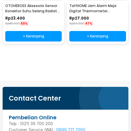
OTOHEROES Aksesoris Sensor
TaffHOME Jam Alarm Meja
Konektor Suhu Selang Radiator
Digital Thermometer
Mesin Motor 18mm
Hygrometer Weather Station -
Rp
23.400
Rp
27.000
2158
Rp
45.900
50%
Rp
50.900
47%
+ Keranjang
+ Keranjang
Beli Sekarang
Contact Center
Pembelian Online
Telp : (021) 39 700 200
Customer Service (WA) :
0899 721 7050