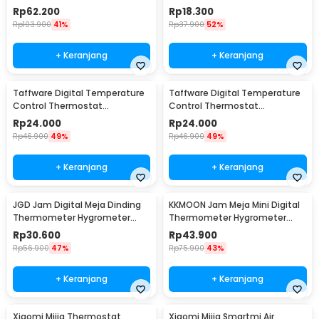
Infrared NonContact - CX6000
Analog Single Probe - D9144
Rp
62.200
Rp
18.300
Rp
103.900
41%
Rp
37.900
52%
+ Keranjang
+ Keranjang
Taffware Digital Temperature
Taffware Digital Temperature
Control Thermostat
Control Thermostat
Microcomputer 12V - XH-W3001
Microcomputer 220V - XH-
Rp
24.000
Rp
24.000
W3001
Rp
46.900
49%
Rp
46.900
49%
+ Keranjang
+ Keranjang
JGD Jam Digital Meja Dinding
KKMOON Jam Meja Mini Digital
Thermometer Hygrometer
Thermometer Hygrometer
Sensor - ZL20
Weather Station - CX220
Rp
30.600
Rp
43.900
Rp
56.900
47%
Rp
75.900
43%
+ Keranjang
+ Keranjang
Xiaomi Mijia Thermostat
Xiaomi Mijia Smartmi Air