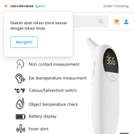
Jabodetabek
ganti
Order Tracking
Alat Kopi
Silakan ubah lokasi store sesuai
dengan lokasi Anda.
Mengerti