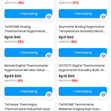
Rp
147.900
36%
Rp
187.900
37%
+ Keranjang
+ Keranjang
TaffHOME Analog
Anymetre Analog Hygrometer
Thermometer Hygrometer
Temperature Humidity Monitor
Temperature Humidity -
- TH-108
Rp
14.900
Rp
11.600
TH101B
Rp
32.900
55%
Rp
18.000
36%
+ Keranjang
+ Keranjang
Meterk Digital Thermometer
OOTDTY Digital Thermometer
Hygrometer Min Max Value -
Hygrometer Humidity Built-In
CJ-3305F
Probe - SD583
Rp
59.600
Rp
10.800
Rp
99.900
41%
Rp
25.900
59%
+ Keranjang
+ Keranjang
Taffware Thermogun
TaffHOME Termometer
Thermometer Industrial Laser
Makanan Daging Kopi Susu