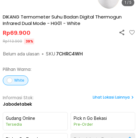
1 / 5
DIKANG Termometer Suhu Badan Digital Thermogun
Infrared Dual Mode - HG01
-
White
Rp
69.900
Rp
113.900
39
%
Belum ada ulasan
•
SKU
7CHRC4WH
Pilihan Warna:
White
Lihat
Lokasi Lainnya
Informasi Stok:
Jabodetabek
Gudang Online
Pick n Go Bekasi
Tersedia
Pre-Order