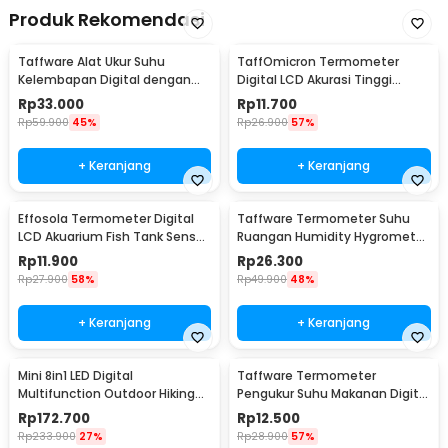
Produk Rekomendasi
Taffware Alat Ukur Suhu
TaffOmicron Termometer
Kelembapan Digital dengan
Digital LCD Akurasi Tinggi
Jam Alarm Kalender - HTC-2
Beeper Oral Ketiak - KT-DT4B
Rp
33.000
Rp
11.700
Rp
59.900
45%
Rp
26.900
57%
+ Keranjang
+ Keranjang
Effosola Termometer Digital
Taffware Termometer Suhu
LCD Akuarium Fish Tank Sensor
Ruangan Humidity Hygrometer
Kabel 1M - TPM-10
Clock Calendar - HTC-1
Rp
11.900
Rp
26.300
Rp
27.900
58%
Rp
49.900
48%
+ Keranjang
+ Keranjang
Mini 8in1 LED Digital
Taffware Termometer
Multifunction Outdoor Hiking
Pengukur Suhu Makanan Digital
Camping Compass - RV77
Daging Kopi Susu - TP101
Rp
172.700
Rp
12.500
Rp
233.900
27%
Rp
28.900
57%