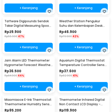
+ Keranjang
+ Keranjang
Taffware Digipounds Sendok
Weather Station Pengukur
Takar Digital Measuring Spoon
Suhu dan Kelembapan Desk
500g 0.1g - HM10
Jam Alarm - 3210
Rp
29.900
Rp
46.900
Rp
55.900
47%
Rp
79.900
42%
+ Keranjang
+ Keranjang
Jam Alarm LED Thermometer
Aquarium Digital Thermostat
Hygrometer Forecast Weather
Temperature Controller Sensor
Station - 2159T
Multifungsi - STC-1000
Rp
36.500
Rp
37.600
Rp
64.900
44%
Rp
62.900
41%
+ Keranjang
+ Keranjang
Miaomiaoce E-Ink Thermostat
Thermometer Infrared Digital
Thermometer Humidity Sensor
Non Contact LCD Display -
- MHO-C201
600S
Rp
95.200
Rp
119.900