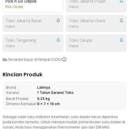
Pick n Go Depok
Toko Jakarta Pusat
Pre-Order
Habis
Toko Jakarta Barat
Toko Jakarta Utara
Habis
Habis
Toko Tangerang
Toko Cikupa
Habis
Habis
Tersedia bayar di tempat (COD)
Rincian Produk
Brand
Lainnya
Garansi
1 Tahun Garansi Toko
Berat Produk
0.25 kg
Dimensi Kemasan
9
x
7
x
19
cm
Sebagai salah satu indikator kesehatan, suhu badan harus diperiksa
pada kondisi tertentu. Untuk mempermudah pemeriksaan suhu badan di
rumah, Anda bisa menggunakan thermometer gun dari DIKANG.