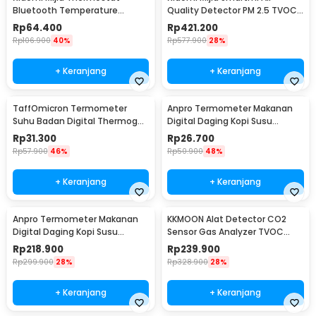
Bluetooth Temperature
Quality Detector PM 2.5 TVOC
Humidity Thermometer 2 -
C02 - KQJCY02QP
Rp
64.400
Rp
421.200
LYWSD03MMC
Rp
106.900
40%
Rp
577.900
28%
+ Keranjang
+ Keranjang
TaffOmicron Termometer
Anpro Termometer Makanan
Suhu Badan Digital Thermogun
Digital Daging Kopi Susu
Infrared Memory - AD801
Foldable 1 Probe - BW-188
Rp
31.300
Rp
26.700
Rp
57.900
46%
Rp
50.900
48%
+ Keranjang
+ Keranjang
Anpro Termometer Makanan
KKMOON Alat Detector CO2
Digital Daging Kopi Susu
Sensor Gas Analyzer TVOC
Wireless 2 Probe - KN6008-2
HCHO AQI - JSM-131 SC
Rp
218.900
Rp
239.900
Rp
299.900
28%
Rp
328.900
28%
+ Keranjang
+ Keranjang