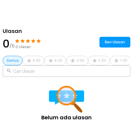
Dual Mode - HG01
1 x Kabel USB Type C
1 x Panduan Penggunaan
Ulasan
0
Beri Ulasan
/5
0
Ulasan
Semua
5
(
0
)
4
(
0
)
3
(
0
)
2
(
0
)
1
(
0
)
Cari Ulasan
Belum ada ulasan