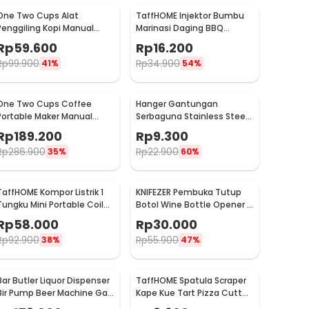
One Two Cups Alat
TaffHOME Injektor Bumbu
Penggiling Kopi Manual
Marinasi Daging BBQ
Coffee Grinder Portable -
Seasoning Injector - HC117
Rp
59.600
Rp
16.200
WFCG9800
Rp
99.900
Rp
34.900
41%
54%
One Two Cups Coffee
Hanger Gantungan
Portable Maker Manual
Serbaguna Stainless Steel
Hand Press Espresso 300ml
10 PCS - M127105
Rp
189.200
Rp
9.300
- T35066
Rp
286.900
Rp
22.900
35%
60%
TaffHOME Kompor Listrik 1
KNIFEZER Pembuka Tutup
Tungku Mini Portable Coil
Botol Wine Bottle Opener -
Hot Plate 500W - C1-1000-
TYK-074B
Rp
58.000
Rp
30.000
03
Rp
92.900
Rp
55.900
38%
47%
Bar Butler Liquor Dispenser
TaffHOME Spatula Scraper
Bir Pump Beer Machine Gas
Kape Kue Tart Pizza Cutter
Station 900ml - P-36
15cm - CJ07121