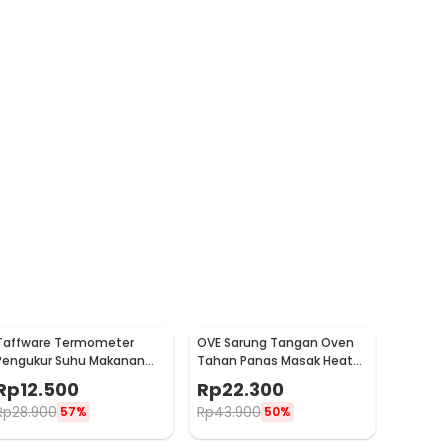
Taffware Termometer
OVE Sarung Tangan Oven
Pengukur Suhu Makanan
Tahan Panas Masak Heat
Digital Daging Kopi Susu -
Resistant Gloves - 540F
Rp
12.500
Rp
22.300
TP101
Rp
28.900
Rp
43.900
57%
50%