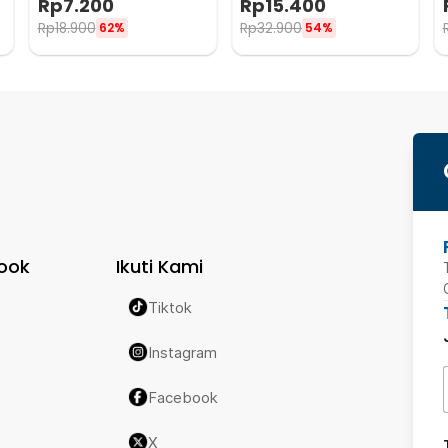
Rp
7.200
Rp
15.400
Rp
18.900
Rp
32.900
62%
54%
ook
Ikuti Kami
Tiktok
Instagram
Facebook
X