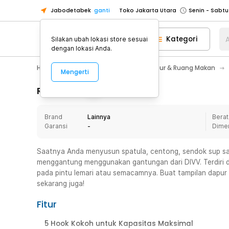
Jabodetabek
ganti
Toko Jakarta Utara
Toko Tangerang
Kategori
A
Silakan ubah lokasi store sesuai
Toko Cikupa
dengan lokasi Anda.
Pick n Go Jakarta Barat
Senin - J
Home Appliance
Perlengkapan Dapur & Ruang Makan
Mengerti
Pick n Go Bekasi
Senin - Jumat (08
Pick n Go Depok
Senin - Jumat (08
Rincian Produk
Toko Jakarta Pusat
Senin - Sabtu
Brand
Lainnya
Berat
Toko Jakarta Barat
Senin - Sabtu
Garansi
-
Dime
Toko Jakarta Utara
Toko Tangerang
Saatnya Anda menyusun spatula, centong, sendok sup sam
menggantung menggunakan gantungan dari DIVV. Terdiri d
Toko Cikupa
pada pintu lemari atau semacamnya. Buat tampilan dapur 
Pick n Go Jakarta Barat
Senin - J
sekarang juga!
Pick n Go Bekasi
Senin - Jumat (08
Fitur
Pick n Go Depok
Senin - Jumat (08
5 Hook Kokoh untuk Kapasitas Maksimal