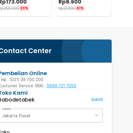
Rp
173.000
Rp
8.600
Rp
255.900
Rp
21.900
33%
61%
Contact Center
Pembelian Online
Telp : (021) 39 700 200
Customer Service (WA) :
0899 721 7050
Toko Kami
Jabodetabek
Ganti
Lokasi
Jakarta Pusat
Toko