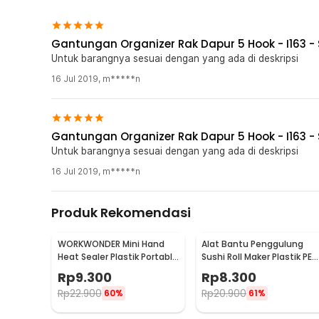
Gantungan Organizer Rak Dapur 5 Hook - I163 - S
Untuk barangnya sesuai dengan yang ada di deskripsi
16 Jul 2019
,
m*****n
Gantungan Organizer Rak Dapur 5 Hook - I163 - S
Untuk barangnya sesuai dengan yang ada di deskripsi
16 Jul 2019
,
m*****n
Produk Rekomendasi
WORKWONDER Mini Hand
Alat Bantu Penggulung
Heat Sealer Plastik Portable
Sushi Roll Maker Plastik PE
Baterai AA - LX2000A
22x20.5x0.1cm - E1119
Rp
9.300
Rp
8.300
Rp
22.900
Rp
20.900
60%
61%