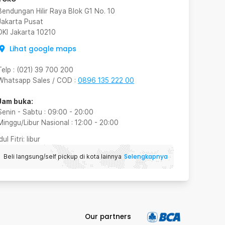
Bendungan Hilir Raya Blok G1 No. 10
Jakarta Pusat
DKI Jakarta
10210
Lihat google maps
Telp
:
(021) 39 700 200
Whatsapp Sales / COD
:
0896 135 222 00
Jam buka:
Senin - Sabtu
:
09:00
-
20:00
Minggu/Libur Nasional
:
12:00
-
20:00
Idul Fitri
: libur
Selengkapnya
Beli langsung/self pickup di kota lainnya
Our partners