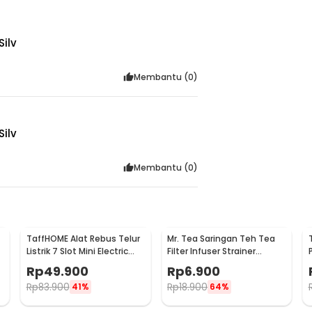
ilv
Membantu (
0
)
ilv
Membantu (
0
)
TaffHOME Alat Rebus Telur
Mr. Tea Saringan Teh Tea
Listrik 7 Slot Mini Electric
Filter Infuser Strainer
Egg Cooker 350W - YS-203
Chilling Man Silicon - MR03
Rp
49.900
Rp
6.900
Rp
83.900
Rp
18.900
41%
64%