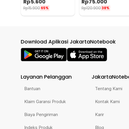
Rp
5.600
Rp
75.000
Rp
15.900
Rp
120.900
65%
38%
Download Aplikasi JakartaNotebook
Layanan Pelanggan
JakartaNoteb
Bantuan
Tentang Kami
Klaim Garansi Produk
Kontak Kami
Biaya Pengiriman
Karir
Indeks Produk
Blog