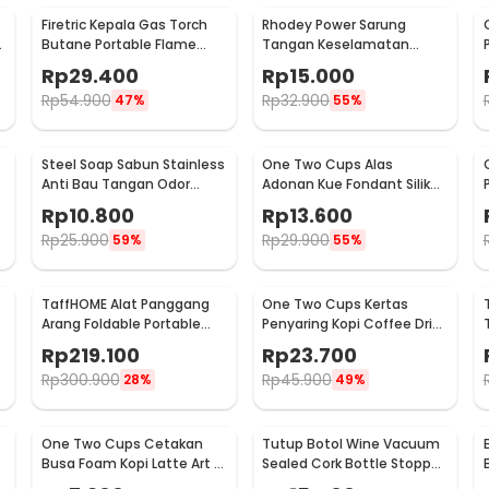
Firetric Kepala Gas Torch
Rhodey Power Sarung
6
Butane Portable Flame
Tangan Keselamatan
Gun Adjustable - 807
Tahan Goresan Pisau -
Rp
29.400
Rp
15.000
EN388
Rp
54.900
Rp
32.900
47%
55%
Steel Soap Sabun Stainless
One Two Cups Alas
Anti Bau Tangan Odor
Adonan Kue Fondant Silikon
Remove - HW071
Baking Mat Anti Slip -
Rp
10.800
Rp
13.600
JJ3873
Rp
25.900
Rp
29.900
59%
55%
TaffHOME Alat Panggang
One Two Cups Kertas
Arang Foldable Portable
Penyaring Kopi Coffee Drip
BBQ Outdoor Grill Stove -
Bag Paper Filter 50PCS -
Rp
219.100
Rp
23.700
HWSK77
T111
Rp
300.900
Rp
45.900
28%
49%
One Two Cups Cetakan
Tutup Botol Wine Vacuum
Busa Foam Kopi Latte Art 16
Sealed Cork Bottle Stopper
PCS - JJYE01
Stainless Steel - G94529