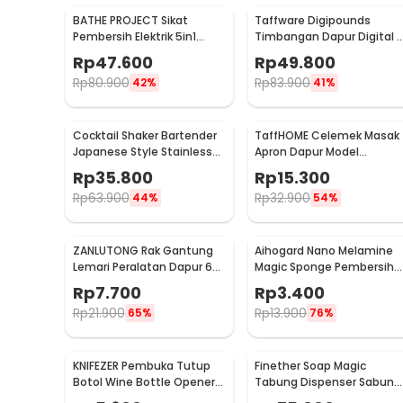
BATHE PROJECT Sikat
Taffware Digipounds
Pembersih Elektrik 5in1
Timbangan Dapur Digital 
Magic Brush Rechargeable
Satuan 1kg 0.1g - i2000
Rp
47.600
Rp
49.800
- WQ8110
Rp
80.900
Rp
83.900
42%
41%
Cocktail Shaker Bartender
TaffHOME Celemek Masak
Japanese Style Stainless
Apron Dapur Model
Steel 200ml
Kantong Pola Spatula -
Rp
35.800
Rp
15.300
JJ41
Rp
63.900
Rp
32.900
44%
54%
ZANLUTONG Rak Gantung
Aihogard Nano Melamine
Lemari Peralatan Dapur 6
Magic Sponge Pembersih
Hook Besi - 2137
Karat Besi - CW62
Rp
7.700
Rp
3.400
Rp
21.900
Rp
13.900
65%
76%
KNIFEZER Pembuka Tutup
Finether Soap Magic
Botol Wine Bottle Opener
Tabung Dispenser Sabun
Stainless Steel - WS01
Otomatis 400ml - AD-03