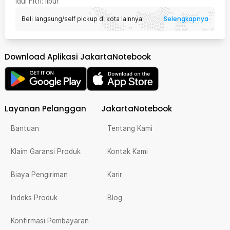
Idul Fitri
: libur
Selengkapnya
Beli langsung/self pickup di kota lainnya
Download Aplikasi JakartaNotebook
Layanan Pelanggan
JakartaNotebook
Bantuan
Tentang Kami
Klaim Garansi Produk
Kontak Kami
Biaya Pengiriman
Karir
Indeks Produk
Blog
Konfirmasi Pembayaran