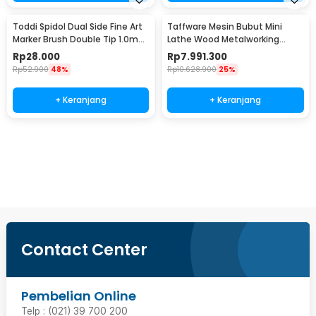
Toddi Spidol Dual Side Fine Art
Taffware Mesin Bubut Mini
Marker Brush Double Tip 1.0mm
Lathe Wood Metalworking
6.0mm 24 Warna - CY-006
550W - MX-0618
Rp
28.000
Rp
7.991.300
Rp
52.900
48%
Rp
10.628.900
25%
+ Keranjang
+ Keranjang
Beli Sekarang
Contact Center
Pembelian Online
Telp : (021) 39 700 200