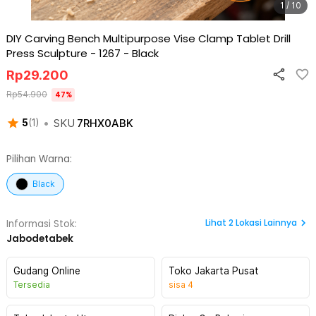
1 / 10
DIY Carving Bench Multipurpose Vise Clamp Tablet Drill
Press Sculpture - 1267
-
Black
Rp
29.200
Rp
54.900
47
%
•
SKU
7RHX0ABK
5
(
1
)
Pilihan Warna:
Black
Lihat
2
Lokasi Lainnya
Informasi Stok:
Jabodetabek
Gudang Online
Toko Jakarta Pusat
Tersedia
sisa
4