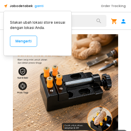
Jabodetabek
ganti
Order Tracking
Alat Kopi
Silakan ubah lokasi store sesuai
dengan lokasi Anda.
Mengerti