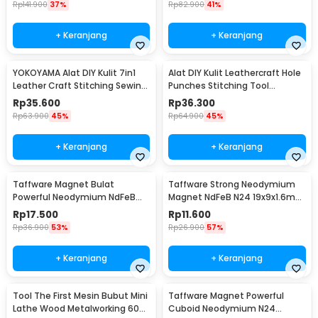
Rp
141.900
37%
Rp
82.900
41%
+ Keranjang
+ Keranjang
YOKOYAMA Alat DIY Kulit 7in1
Alat DIY Kulit Leathercraft Hole
Leather Craft Stitching Sewing
Punches Stitching Tool
Tool Set - DK30015
1+2+4+6 Prong
Rp
35.600
Rp
36.300
Rp
63.900
45%
Rp
64.900
45%
+ Keranjang
+ Keranjang
Taffware Magnet Bulat
Taffware Strong Neodymium
Powerful Neodymium NdFeB
Magnet NdFeB N24 19x9x1.6mm
N25 5x1.5mm 100 PCS
10 PCS - MAG1
Rp
17.500
Rp
11.600
Rp
36.900
53%
Rp
26.900
57%
+ Keranjang
+ Keranjang
Tool The First Mesin Bubut Mini
Taffware Magnet Powerful
Lathe Wood Metalworking 60W
Cuboid Neodymium N24