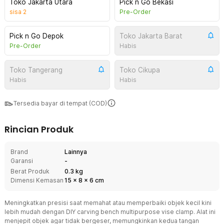
Toko Jakarta Utara
Pick n Go Bekasi
sisa
2
Pre-Order
Pick n Go Depok
Toko Jakarta Barat
Pre-Order
Habis
Toko Tangerang
Toko Cikupa
Habis
Habis
Tersedia bayar di tempat (COD)
Rincian Produk
Brand
Lainnya
Garansi
-
Berat Produk
0.3 kg
Dimensi Kemasan
15
x
8
x
6
cm
Meningkatkan presisi saat memahat atau memperbaiki objek kecil kini
lebih mudah dengan DIY carving bench multipurpose vise clamp. Alat ini
menjepit objek agar tidak bergeser, memungkinkan kedua tangan