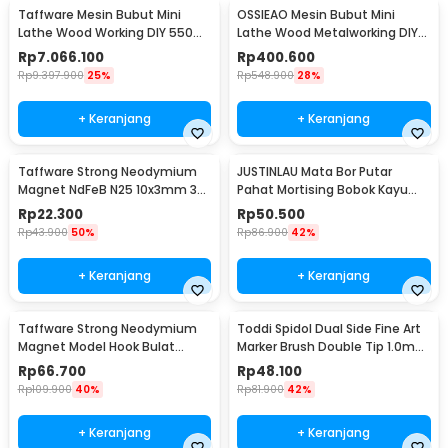
Taffware Mesin Bubut Mini
OSSIEAO Mesin Bubut Mini
Lathe Wood Working DIY 550W
Lathe Wood Metalworking DIY
- MX0618
80W - HS001
Rp
7.066.100
Rp
400.600
Rp
9.397.900
25%
Rp
548.900
28%
+ Keranjang
+ Keranjang
Taffware Strong Neodymium
JUSTINLAU Mata Bor Putar
Magnet NdFeB N25 10x3mm 30
Pahat Mortising Bobok Kayu
PCS - D21
HSS 16mm - FKB16
Rp
22.300
Rp
50.500
Rp
43.900
50%
Rp
86.900
42%
+ Keranjang
+ Keranjang
Taffware Strong Neodymium
Toddi Spidol Dual Side Fine Art
Magnet Model Hook Bulat
Marker Brush Double Tip 1.0mm
48mm 80kg - LNM48-3
6.0mm 48 Warna - CY-006
Rp
66.700
Rp
48.100
Rp
109.900
40%
Rp
81.900
42%
+ Keranjang
+ Keranjang