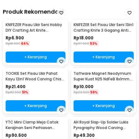
Produk Rekomendasi
KNIFEZER Pisau Ukir Seni Hobby
KNIFEZER Set Pisau Ukir Seni 13in1
DIY Crafting Art Knife
Crafting Knife 3 Gagang Anti
Aluminium Handle - WL-9309
Slip - A-003
Rp
6.900
Rp
18.000
Rp
18.900
64%
Rp
37.900
53%
+ Keranjang
+ Keranjang
TOOKIE Set Pisau Ukir Pahat
Taffware Magnet Neodymium
Kayu 12in1 Wood Carving Chisel
Super Kuat N25 NdFeB 8x1mm
Knife - KSJ-12
50 PCS - M35
Rp
21.400
Rp
10.000
Rp
42.900
51%
Rp
23.900
59%
+ Keranjang
+ Keranjang
YTC Mini Clamp Meja Catok
AH Royal Slap-Up Solder Lukis
Kerajinan Seni Perhiasan
Pyrography Wood Carving
Aluminium - AT-6075
Soldering Iron - PAC904
Rp
90.600
Rp
49.300