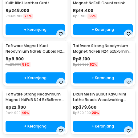
Kulit 18in1 Leather Craft
Magnet NdFeB Countersink
Stitching Sewing - WA134
Ring Hole N25 5 PCS - D21
Rp
248.000
Rp
14.400
Rp
339.900
28%
Rp
31.900
55%
+ Keranjang
+ Keranjang
Taffware Magnet Kuat
Taffware Strong Neodymium
Neodymium NdFeB Cuboid N25
Magnet NdFeB N24 5x5x5mm
5 PCS - D22
20 PCS - F001699
Rp
9.900
Rp
8.100
Rp
23.900
59%
Rp
20.900
62%
+ Keranjang
+ Keranjang
Taffware Strong Neodymium
DRUN Mesin Bubut Kayu Mini
Magnet NdFeB N24 5x5x5mm
Lathe Beads Woodworking
50 PCS - F001699
150W - X707
Rp
22.900
Rp
379.600
Rp
44.900
49%
Rp
520.900
28%
+ Keranjang
+ Keranjang