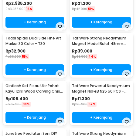
- TZ20002MG
29x9mm 10 PCS - MG10
Rp
2.935.200
Rp
21.200
Rp
3.483.900
16%
Rp
42.900
51%
+ Keranjang
+ Keranjang
Toddi Spidol Dual Side Fine Art
Taffware Strong Neodymium
Marker 30 Color - T30
Magnet Model Bulat 48mm
85-90kg - TN6
Rp
32.900
Rp
39.000
Rp
66.900
51%
Rp
68.900
44%
+ Keranjang
+ Keranjang
Ginflash Set Pisau Ukir Pahat
Taffware Powerful Neodymium
Kayu 12in1 Wood Carving Chisel
Magnet NdFeB N25 50 PCS -
Knife - OE12
MG01
Rp
105.400
Rp
11.300
Rp
167.900
38%
Rp
25.900
57%
+ Keranjang
+ Keranjang
Junetree Peralatan Seni DIY
Taffware Strong Neodymium