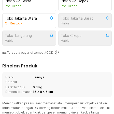
Pick n Go Bekasi
Pick n Go Depok
Pre-Order
Pre-Order
Toko Jakarta Utara
Toko Jakarta Barat
On Restock
Habis
Toko Tangerang
Toko Cikupa
Habis
Habis
Tersedia bayar di tempat (COD)
Rincian Produk
Brand
Lainnya
Garansi
-
Berat Produk
0.3 kg
Dimensi Kemasan
15
x
8
x
6
cm
Meningkatkan presisi saat memahat atau memperbaiki objek kecil kini
lebih mudah dengan DIY carving bench multipurpose vise clamp. Alat ini
menjepit objek agar tidak bergeser, memungkinkan kedua tangan