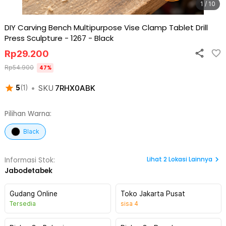
1 / 10
DIY Carving Bench Multipurpose Vise Clamp Tablet Drill
Press Sculpture - 1267
-
Black
Rp
29.200
Rp
54.900
47
%
•
SKU
7RHX0ABK
5
(
1
)
Pilihan Warna:
Black
Lihat
2
Lokasi Lainnya
Informasi Stok:
Jabodetabek
Gudang Online
Toko Jakarta Pusat
Tersedia
sisa
4