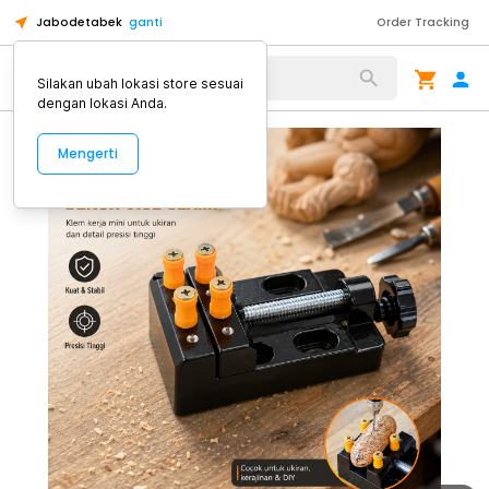
Jabodetabek
ganti
Order Tracking
Alat Kopi
Silakan ubah lokasi store sesuai
dengan lokasi Anda.
Mengerti