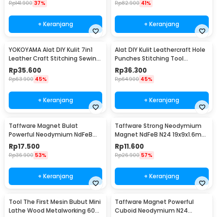
Rp
141.900
37%
Rp
82.900
41%
+ Keranjang
+ Keranjang
YOKOYAMA Alat DIY Kulit 7in1
Alat DIY Kulit Leathercraft Hole
Leather Craft Stitching Sewing
Punches Stitching Tool
Tool Set - DK30015
1+2+4+6 Prong
Rp
35.600
Rp
36.300
Rp
63.900
45%
Rp
64.900
45%
+ Keranjang
+ Keranjang
Taffware Magnet Bulat
Taffware Strong Neodymium
Powerful Neodymium NdFeB
Magnet NdFeB N24 19x9x1.6mm
N25 5x1.5mm 100 PCS
10 PCS - MAG1
Rp
17.500
Rp
11.600
Rp
36.900
53%
Rp
26.900
57%
+ Keranjang
+ Keranjang
Tool The First Mesin Bubut Mini
Taffware Magnet Powerful
Lathe Wood Metalworking 60W
Cuboid Neodymium N24