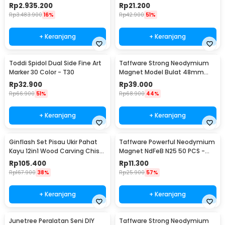
- TZ20002MG
29x9mm 10 PCS - MG10
Rp
2.935.200
Rp
21.200
Rp
3.483.900
16%
Rp
42.900
51%
+ Keranjang
+ Keranjang
Toddi Spidol Dual Side Fine Art
Taffware Strong Neodymium
Marker 30 Color - T30
Magnet Model Bulat 48mm
85-90kg - TN6
Rp
32.900
Rp
39.000
Rp
66.900
51%
Rp
68.900
44%
+ Keranjang
+ Keranjang
Ginflash Set Pisau Ukir Pahat
Taffware Powerful Neodymium
Kayu 12in1 Wood Carving Chisel
Magnet NdFeB N25 50 PCS -
Knife - OE12
MG01
Rp
105.400
Rp
11.300
Rp
167.900
38%
Rp
25.900
57%
+ Keranjang
+ Keranjang
Junetree Peralatan Seni DIY
Taffware Strong Neodymium