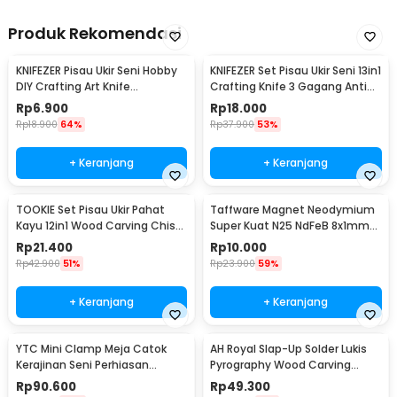
Produk Rekomendasi
KNIFEZER Pisau Ukir Seni Hobby
KNIFEZER Set Pisau Ukir Seni 13in1
DIY Crafting Art Knife
Crafting Knife 3 Gagang Anti
Aluminium Handle - WL-9309
Slip - A-003
Rp
6.900
Rp
18.000
Rp
18.900
64%
Rp
37.900
53%
+ Keranjang
+ Keranjang
TOOKIE Set Pisau Ukir Pahat
Taffware Magnet Neodymium
Kayu 12in1 Wood Carving Chisel
Super Kuat N25 NdFeB 8x1mm
Knife - KSJ-12
50 PCS - M35
Rp
21.400
Rp
10.000
Rp
42.900
51%
Rp
23.900
59%
+ Keranjang
+ Keranjang
YTC Mini Clamp Meja Catok
AH Royal Slap-Up Solder Lukis
Kerajinan Seni Perhiasan
Pyrography Wood Carving
Aluminium - AT-6075
Soldering Iron - PAC904
Rp
90.600
Rp
49.300