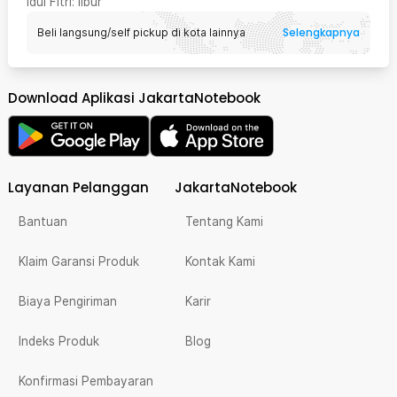
Idul Fitri
: libur
Selengkapnya
Beli langsung/self pickup di kota lainnya
Download Aplikasi JakartaNotebook
Layanan Pelanggan
JakartaNotebook
Bantuan
Tentang Kami
Klaim Garansi Produk
Kontak Kami
Biaya Pengiriman
Karir
Indeks Produk
Blog
Konfirmasi Pembayaran