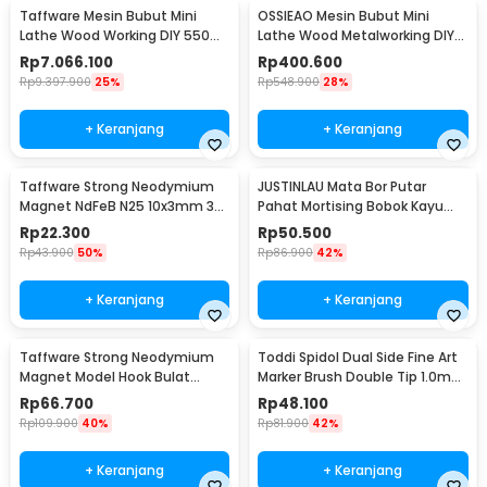
Taffware Mesin Bubut Mini
OSSIEAO Mesin Bubut Mini
Lathe Wood Working DIY 550W
Lathe Wood Metalworking DIY
- MX0618
80W - HS001
Rp
7.066.100
Rp
400.600
Rp
9.397.900
25%
Rp
548.900
28%
+ Keranjang
+ Keranjang
Taffware Strong Neodymium
JUSTINLAU Mata Bor Putar
Magnet NdFeB N25 10x3mm 30
Pahat Mortising Bobok Kayu
PCS - D21
HSS 16mm - FKB16
Rp
22.300
Rp
50.500
Rp
43.900
50%
Rp
86.900
42%
+ Keranjang
+ Keranjang
Taffware Strong Neodymium
Toddi Spidol Dual Side Fine Art
Magnet Model Hook Bulat
Marker Brush Double Tip 1.0mm
48mm 80kg - LNM48-3
6.0mm 48 Warna - CY-006
Rp
66.700
Rp
48.100
Rp
109.900
40%
Rp
81.900
42%
+ Keranjang
+ Keranjang