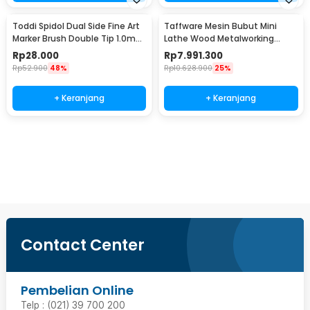
Toddi Spidol Dual Side Fine Art
Taffware Mesin Bubut Mini
Marker Brush Double Tip 1.0mm
Lathe Wood Metalworking
6.0mm 24 Warna - CY-006
550W - MX-0618
Rp
28.000
Rp
7.991.300
Rp
52.900
48%
Rp
10.628.900
25%
+ Keranjang
+ Keranjang
Beli Sekarang
Contact Center
Pembelian Online
Telp : (021) 39 700 200