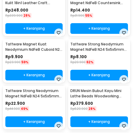
Kulit 18in1 Leather Craft
Magnet NdFeB Countersink
Stitching Sewing - WA134
Ring Hole N25 5 PCS - D21
Rp
248.000
Rp
14.400
Rp
339.900
28%
Rp
31.900
55%
+ Keranjang
+ Keranjang
Taffware Magnet Kuat
Taffware Strong Neodymium
Neodymium NdFeB Cuboid N25
Magnet NdFeB N24 5x5x5mm
5 PCS - D22
20 PCS - F001699
Rp
9.900
Rp
8.100
Rp
23.900
59%
Rp
20.900
62%
+ Keranjang
+ Keranjang
Taffware Strong Neodymium
DRUN Mesin Bubut Kayu Mini
Magnet NdFeB N24 5x5x5mm
Lathe Beads Woodworking
50 PCS - F001699
150W - X707
Rp
22.900
Rp
379.600
Rp
44.900
49%
Rp
520.900
28%
+ Keranjang
+ Keranjang