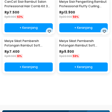
CanCat Sisir Rambut Salon
Meiye Sisir Pengeriting Rambut
Professional Hair Comb Kit 3
Professional Fluffy Curling
PCS - INU34
Comb - MYC
Rp
7.500
Rp
13.900
Rp
19.900
63%
Rp
30.900
56%
+ Keranjang
+ Keranjang
Meiye Sikat Pembersih
Meiye Sikat Pembersih
Potongan Rambut Soft
Potongan Rambut Soft
Hairbrush Neck Face Duster -
Hairbrush Neck Face Duster -
Rp
7.400
Rp
9.800
MFD1
MFD2
Rp
18.900
61%
Rp
23.900
59%
+ Keranjang
+ Keranjang
Beli Sekarang