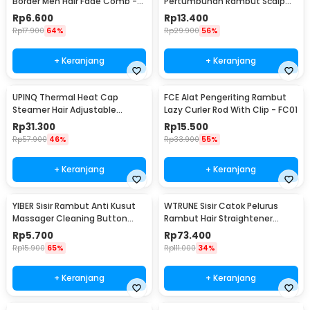
Border Men Hair Fade Comb -
Pertumbuhan Rambut Scalp
SLYZ-5
Applicator 6ml - YSP2
Rp
6.600
Rp
13.400
Rp
17.900
64%
Rp
29.900
56%
+ Keranjang
+ Keranjang
UPINQ Thermal Heat Cap
FCE Alat Pengeriting Rambut
Steamer Hair Adjustable
Lazy Curler Rod With Clip - FC01
Heating EU Plug - UP30
Rp
31.300
Rp
15.500
Rp
57.900
46%
Rp
33.900
55%
+ Keranjang
+ Keranjang
YIBER Sisir Rambut Anti Kusut
WTRUNE Sisir Catok Pelurus
Massager Cleaning Button
Rambut Hair Straightener
Hollow Comb - YB21
Brush 35W - S7
Rp
5.700
Rp
73.400
Rp
15.900
65%
Rp
111.000
34%
+ Keranjang
+ Keranjang