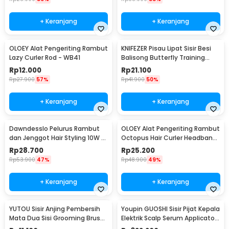
+ Keranjang
+ Keranjang
OLOEY Alat Pengeriting Rambut
KNIFEZER Pisau Lipat Sisir Besi
Lazy Curler Rod - WB41
Balisong Butterfly Training
Knife - LF-989
Rp
12.000
Rp
21.100
Rp
27.900
57%
Rp
41.900
50%
+ Keranjang
+ Keranjang
Dawndesslo Pelurus Rambut
OLOEY Alat Pengeriting Rambut
dan Jenggot Hair Styling 10W -
Octopus Hair Curler Headband
CM-702
- WB42
Rp
28.700
Rp
25.200
Rp
53.900
47%
Rp
48.900
49%
+ Keranjang
+ Keranjang
YUTOU Sisir Anjing Pembersih
Youpin GUOSHI Sisir Pijat Kepala
Mata Dua Sisi Grooming Brush
Elektrik Scalp Serum Applicator
- BE0276
Comb - KH-2213