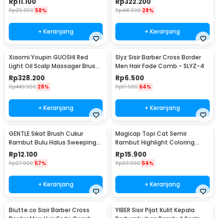
Rp
11.100
Rp
322.200
Rp
25.900
58%
Rp
441.900
28%
+ Keranjang
+ Keranjang
Xiaomi Youpin GUOSHI Red
Slyz Sisir Barber Cross Border
Light Oil Scalp Massager Brush
Men Hair Fade Comb - SLYZ-4
Rechargeable - KH-2213
Rp
328.200
Rp
6.500
Rp
449.900
28%
Rp
17.900
64%
+ Keranjang
+ Keranjang
GENTLE Sikat Brush Cukur
Magicap Topi Cat Semir
Rambut Bulu Halus Sweeping
Rambut Highlight Coloring
Hair Cleaning - G14
Bleaching Hair Cap - MC809
Rp
12.100
Rp
15.900
Rp
27.900
57%
Rp
33.900
54%
+ Keranjang
+ Keranjang
Biutte.co Sisir Barber Cross
YIBER Sisir Pijat Kulit Kepala