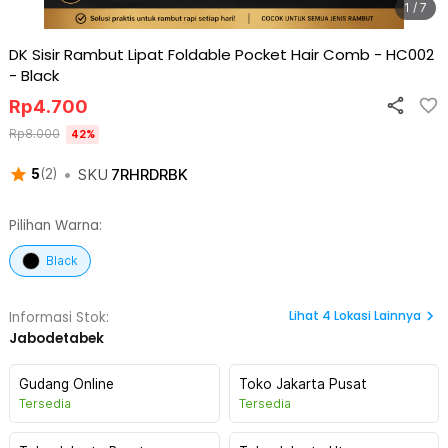
1 / 7
DK Sisir Rambut Lipat Foldable Pocket Hair Comb - HC002
-
Black
Rp
4.700
Rp
8.000
42
%
•
SKU
7RHRDRBK
5
(
2
)
Pilihan Warna:
Black
Lihat
4
Lokasi Lainnya
Informasi Stok:
Jabodetabek
Gudang Online
Toko Jakarta Pusat
Tersedia
Tersedia