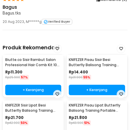
Bagus
Bagus.tks
20 Aug 2023
,
M*****g
Verified Buyer
Produk Rekomendasi
Biutte.co Sisir Rambut Salon
KNIFEZER Pisau Sisir Besi
Professional Hair Comb Kit 10
Butterfly Balisong Training
PCS - YS-254
Knife CS GO - LF-9898
Rp
11.300
Rp
14.400
Rp
25.900
57%
Rp
31.900
55%
+ Keranjang
+ Keranjang
KNIFEZER Sisir Lipat Besi
KNIFEZER Pisau Lipat Butterfly
Butterfly Balisong Training
Balisong Training Portable
Knife 220mm - JL07
Knife - C28
Rp
21.700
Rp
21.800
Rp
42.900
50%
Rp
43.900
51%