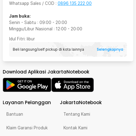
Whatsapp Sales / COD
:
0896 135 222 00
Jam buka:
Senin - Sabtu
:
09:00
-
20:00
Minggu/Libur Nasional
:
12:00
-
20:00
Idul Fitri
: libur
Selengkapnya
Beli langsung/self pickup di kota lainnya
Download Aplikasi JakartaNotebook
Layanan Pelanggan
JakartaNotebook
Bantuan
Tentang Kami
Klaim Garansi Produk
Kontak Kami