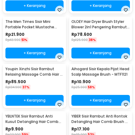
+ Keranjang
+ Keranjang
The Men Times Sisir Mini
OLOEY Hair Dryer Brush Styler
Portable Pocket Mustache
Blower 2in1 Pengering Rambut
Beard Comb - MR-01
1200W - 5250
Rp
21.900
Rp
78.600
Rp
43.900
51%
Rp
125.900
38%
+ Keranjang
+ Keranjang
Youpin Xinzhi Sisir Rambut
Aihogard Sisir Kepala Pijat Head
Relaxing Massage Comb Hair -
Scalp Massage Brush - MTF1121
XZ60019001
Rp
85.500
Rp
10.900
Rp
134.900
37%
Rp
25.900
58%
+ Keranjang
+ Keranjang
YBLNTEK Sisir Rambut Anti
YIBER Sisir Rambut Anti Rontok
Kusut Detangling Hair Comb
Detangling Hair Comb Brush -
Brush - Y75
Y76
Rp
9.900
Rp
17.100
Rp
23.900
59%
Rp
35.900
53%