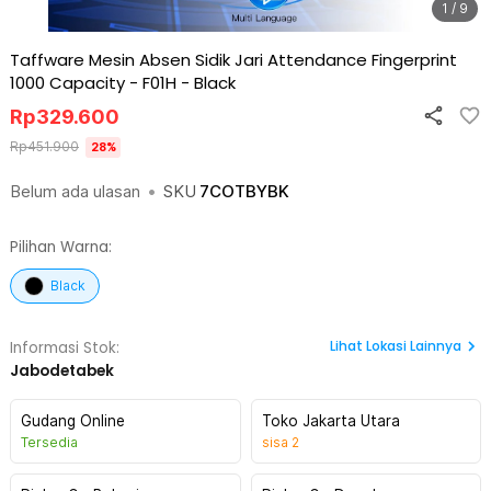
1 / 9
Taffware Mesin Absen Sidik Jari Attendance Fingerprint
1000 Capacity - F01H
-
Black
Rp
329.600
Rp
451.900
28
%
Belum ada ulasan
•
SKU
7COTBYBK
Pilihan Warna:
Black
Lihat
Lokasi Lainnya
Informasi Stok:
Jabodetabek
Gudang Online
Toko Jakarta Utara
Tersedia
sisa
2