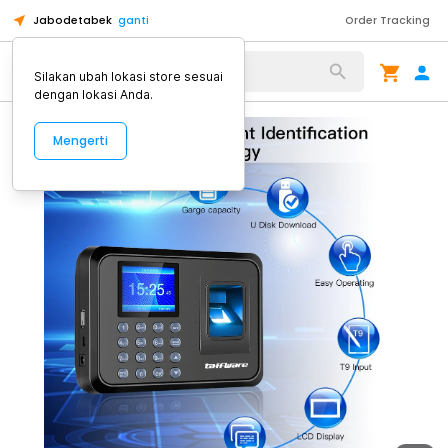
Jabodetabek
ganti
Order Tracking
Alat Kopi
Silakan ubah lokasi store sesuai
dengan lokasi Anda.
Mengerti