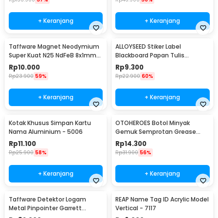
+ Keranjang
+ Keranjang
Taffware Magnet Neodymium
ALLOYSEED Stiker Label
Super Kuat N25 NdFeB 8x1mm
Blackboard Papan Tulis
50 PCS - M35
Removable 50 PCS - TH002
Rp
10.000
Rp
9.300
Rp
23.900
59%
Rp
22.900
60%
+ Keranjang
+ Keranjang
Kotak Khusus Simpan Kartu
OTOHEROES Botol Minyak
Nama Aluminium - 5006
Gemuk Semprotan Grease
Gun 250ml - Q001
Rp
11.100
Rp
14.300
Rp
25.900
58%
Rp
31.900
56%
+ Keranjang
+ Keranjang
Taffware Detektor Logam
REAP Name Tag ID Acrylic Model
Metal Pinpointer Garrett
Vertical - 7117
Waterproof - 1166000