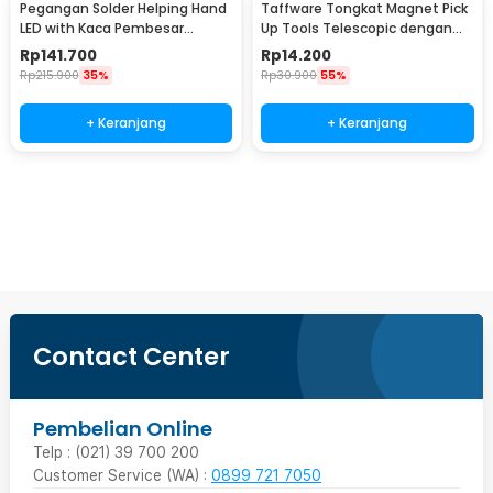
Pegangan Solder Helping Hand
Taffware Tongkat Magnet Pick
LED with Kaca Pembesar
Up Tools Telescopic dengan
Magnifier 3X/4.5X - TH-7023
Lampu LED - GJ0347
Rp
141.700
Rp
14.200
Rp
215.900
35%
Rp
30.900
55%
+ Keranjang
+ Keranjang
Beli Sekarang
Contact Center
Pembelian Online
Telp : (021) 39 700 200
Customer Service (WA) :
0899 721 7050