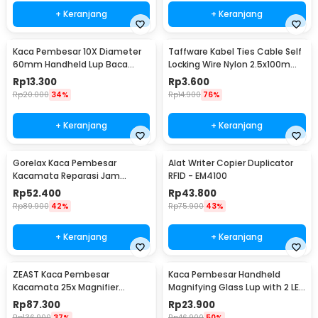
+ Keranjang
+ Keranjang
Kaca Pembesar 10X Diameter
Taffware Kabel Ties Cable Self
60mm Handheld Lup Baca
Locking Wire Nylon 2.5x100mm
Desain Naga Elegan
100 PCS - V94
Rp
13.300
Rp
3.600
Rp
20.000
34%
Rp
14.900
76%
+ Keranjang
+ Keranjang
Gorelax Kaca Pembesar
Alat Writer Copier Duplicator
Kacamata Reparasi Jam
RFID - EM4100
Magnifier with 2 LED 20X -
Rp
52.400
Rp
43.800
9892A
Rp
89.900
42%
Rp
75.900
43%
+ Keranjang
+ Keranjang
ZEAST Kaca Pembesar
Kaca Pembesar Handheld
Kacamata 25x Magnifier
Magnifying Glass Lup with 2 LED
dengan 2 LED - 9892GJ
35mm 8X - MG6B-2
Rp
87.300
Rp
23.900
Rp
136.900
37%
Rp
46.900
50%