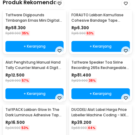
Produk Rekomendasi
Taffware Digipounds
FORAUTO Lakban Kamuflase
Timbangan Emas Mini Digital
Cohesive Bandage Tape
Multifungsi 500g 0.1g - EK518
Hunting 4.5M 50mm - H10
Rp
58.300
Rp
6.300
Rp
88.900
35%
Rp
16.900
63%
+ Keranjang
+ Keranjang
Alat Penghitung Manual Hand
Taffware Speaker Toa Sirine
Tally Counter Manual 4 Digit
Recording 265s Rechargeable
Stainless - TD99
1200mAh 5W - 518
Rp
12.500
Rp
81.400
Rp
28.900
57%
Rp
129.900
38%
+ Keranjang
+ Keranjang
TaffPACK Lakban Glow In The
DUODELI Alat Label Harga Price
Dark Luminous Adhesive Tape
Labeller Machine Coding - MX-
10M 1.5cm - A0015
5500
Rp
16.500
Rp
39.200
Rp
34.900
53%
Rp
68.900
44%