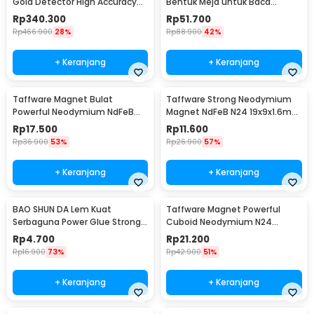
Gold Detector High Accuracy
Bentuk Meja untuk Baca
Waterproof - MD-4030
Magnifier with 4 LED 3X - HL-A4
Rp
340.300
Rp
51.700
Rp
466.900
28%
Rp
88.900
42%
+ Keranjang
+ Keranjang
Taffware Magnet Bulat
Taffware Strong Neodymium
Powerful Neodymium NdFeB
Magnet NdFeB N24 19x9x1.6mm
N25 5x1.5mm 100 PCS
10 PCS - MAG1
Rp
17.500
Rp
11.600
Rp
36.900
53%
Rp
26.900
57%
+ Keranjang
+ Keranjang
BAO SHUN DA Lem Kuat
Taffware Magnet Powerful
Serbaguna Power Glue Strong
Cuboid Neodymium N24
Adhesive 15ml - B-7000
29x9mm 10 PCS - MG10
Rp
4.700
Rp
21.200
Rp
16.900
73%
Rp
42.900
51%
+ Keranjang
+ Keranjang