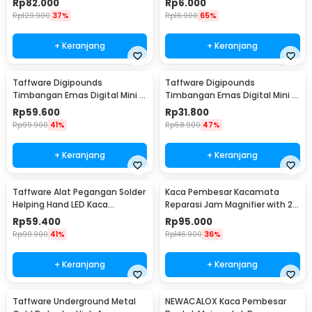
Rp
82.000
Rp
6.000
Rp
129.900
37%
Rp
16.900
65%
+ Keranjang
+ Keranjang
Taffware Digipounds
Taffware Digipounds
Timbangan Emas Digital Mini 7
Timbangan Emas Digital Mini 5
Units 0.01g 500g - UF200H
Units 0.01g 200g - MH-200
Rp
59.600
Rp
31.800
Rp
99.900
41%
Rp
58.900
47%
+ Keranjang
+ Keranjang
Taffware Alat Pegangan Solder
Kaca Pembesar Kacamata
Helping Hand LED Kaca
Reparasi Jam Magnifier with 2
Pembesar 3.5X - TE-801
LED 5 Lens 3.5X - 9892B2
Rp
59.400
Rp
95.000
Rp
99.900
41%
Rp
146.900
36%
+ Keranjang
+ Keranjang
Taffware Underground Metal
NEWACALOX Kaca Pembesar