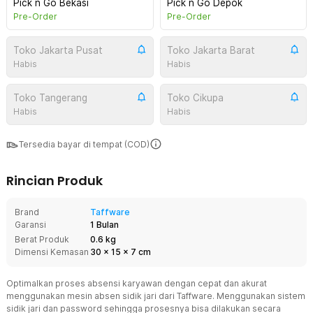
Pick n Go Bekasi
Pick n Go Depok
Pre-Order
Pre-Order
Toko Jakarta Pusat
Toko Jakarta Barat
Habis
Habis
Toko Tangerang
Toko Cikupa
Habis
Habis
Tersedia bayar di tempat (COD)
Rincian Produk
Brand
Taffware
Garansi
1 Bulan
Berat Produk
0.6 kg
Dimensi Kemasan
30
x
15
x
7
cm
Optimalkan proses absensi karyawan dengan cepat dan akurat
menggunakan mesin absen sidik jari dari Taffware. Menggunakan sistem
sidik jari dan password sehingga prosesnya bisa dilakukan secara