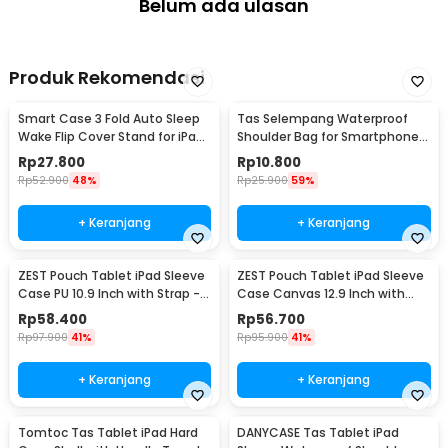
Belum ada ulasan
Produk Rekomendasi
Smart Case 3 Fold Auto Sleep
Tas Selempang Waterproof
Wake Flip Cover Stand for iPad
Shoulder Bag for Smartphone 7
Mini 1/2/3 iPad Mini - A-02
Inch - YF220
Rp
27.800
Rp
10.800
Rp
52.900
48%
Rp
25.900
59%
+ Keranjang
+ Keranjang
ZEST Pouch Tablet iPad Sleeve
ZEST Pouch Tablet iPad Sleeve
Case PU 10.9 Inch with Strap -
Case Canvas 12.9 Inch with
BM109
Handle - BM129
Rp
58.400
Rp
56.700
Rp
97.900
41%
Rp
95.900
41%
+ Keranjang
+ Keranjang
Tomtoc Tas Tablet iPad Hard
DANYCASE Tas Tablet iPad