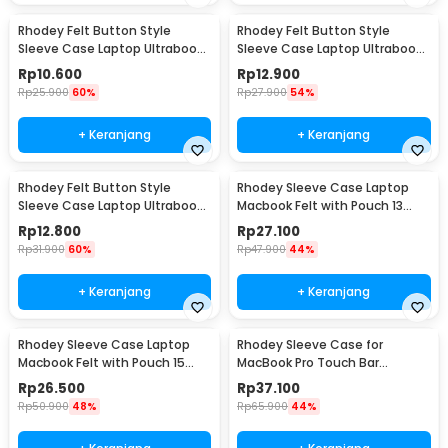
Rhodey Felt Button Style
Rhodey Felt Button Style
Sleeve Case Laptop Ultrabook
Sleeve Case Laptop Ultrabook
12 Inch - DA58
13 Inch - DA58
Rp
10.600
Rp
12.900
Rp
25.900
60%
Rp
27.900
54%
+ Keranjang
+ Keranjang
Rhodey Felt Button Style
Rhodey Sleeve Case Laptop
Sleeve Case Laptop Ultrabook
Macbook Felt with Pouch 13
15 Inch - DA58
Inch - AK01
Rp
12.800
Rp
27.100
Rp
31.900
60%
Rp
47.900
44%
+ Keranjang
+ Keranjang
Rhodey Sleeve Case Laptop
Rhodey Sleeve Case for
Macbook Felt with Pouch 15
MacBook Pro Touch Bar
Inch - AK01
Neoprene with Pouch 13 Inch -
Rp
26.500
Rp
37.100
YG6005
Rp
50.900
48%
Rp
65.900
44%