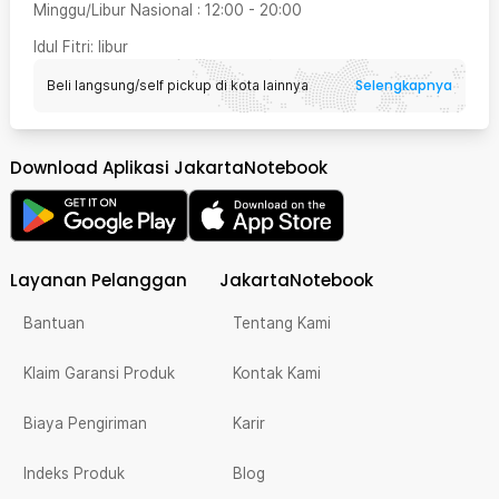
Minggu/Libur Nasional
:
12:00
-
20:00
Idul Fitri
: libur
Selengkapnya
Beli langsung/self pickup di kota lainnya
Download Aplikasi JakartaNotebook
Layanan Pelanggan
JakartaNotebook
Bantuan
Tentang Kami
Klaim Garansi Produk
Kontak Kami
Biaya Pengiriman
Karir
Indeks Produk
Blog