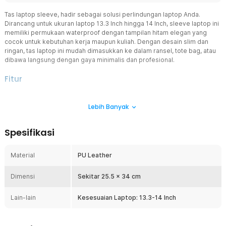
Tas laptop sleeve, hadir sebagai solusi perlindungan laptop Anda.
Dirancang untuk ukuran laptop 13.3 Inch hingga 14 Inch, sleeve laptop ini
memiliki permukaan waterproof dengan tampilan hitam elegan yang
cocok untuk kebutuhan kerja maupun kuliah. Dengan desain slim dan
ringan, tas laptop ini mudah dimasukkan ke dalam ransel, tote bag, atau
dibawa langsung dengan gaya minimalis dan profesional.
Fitur
Material PU Leather
Lebih Banyak
Tas laptop sleeve PU leather ini memiliki desain inovatif 2 in 1 di
mana bagian penutup dapat dibuka dan digunakan sebagai alas
mouse (mouse pad). Fitur ini sangat membantu saat Anda bekerja di
Spesifikasi
mana saja tanpa perlu membawa mouse pad tambahan. Dengan
permukaan yang halus dan stabil, aktivitas kerja jadi lebih nyaman,
praktis, dan tetap rapi dalam satu sleeve laptop multifungsi.
Material
PU Leather
Lapisan Waterproof
Dimensi
Hujan mendadak atau tumpahan minuman di meja kerja sering
Sekitar 25.5 x 34 cm
mengancam laptop Anda. Permukaan waterproof pada tas laptop
ini membantu menahan cipratan air sehingga perangkat di dalam
Lain-lain
Kesesuaian Laptop: 13.3-14 Inch
tetap aman saat Anda berpindah tempat di kondisi cuaca tidak
menentu.