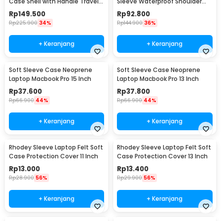
Case Shell with Handle Travel
Sleeve Waterproof Shoulder
13 Inch - BM130
Strap 13 Inch - BM140
Rp
149.500
Rp
92.800
Rp
225.900
34%
Rp
144.900
36%
+ Keranjang
+ Keranjang
Soft Sleeve Case Neoprene
Soft Sleeve Case Neoprene
Laptop Macbook Pro 15 Inch
Laptop Macbook Pro 13 Inch
Rp
37.600
Rp
37.800
Rp
66.900
44%
Rp
66.900
44%
+ Keranjang
+ Keranjang
Rhodey Sleeve Laptop Felt Soft
Rhodey Sleeve Laptop Felt Soft
Case Protection Cover 11 Inch
Case Protection Cover 13 Inch
Rp
13.000
Rp
13.400
Rp
28.900
56%
Rp
29.900
56%
+ Keranjang
+ Keranjang