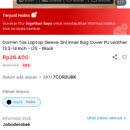
1 / 7
Terjual Habis
Gunakan fitur
Ingatkan Saya
untuk mendapatkan informasi ketika
stok tersedia kembali.
Dormin Tas Laptop Sleeve 2in1 Inner Bag Cover PU Leather
13.3-14 Inch - L15
-
Black
Rp
26.400
Rp
50.900
49
%
Belum ada ulasan
•
SKU
7COR2UBK
Pilihan Warna:
Black
Habis
Lihat
Lokasi Lainnya
Informasi Stok:
Jabodetabek