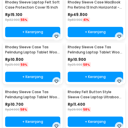
Rhodey Sleeve Laptop Felt Soft
Rhodey Sleeve Case MacBook
Case Protection Cover 15 Inch
Pro Retina 13 Inch Horizontal -
C2202
Rp
15.100
Rp
49.800
Rp
32.900
55%
Rp
83.900
41%
+ Keranjang
+ Keranjang
Rhodey Sleeve Case Tas
Rhodey Sleeve Case Tas
Pelindung Laptop Tablet Wool
Pelindung Laptop Tablet Wool
Felt 11 Inch - DA98
Felt 15 Inch - DA98
Rp
10.800
Rp
10.900
Rp
25.900
59%
Rp
25.900
58%
+ Keranjang
+ Keranjang
Rhodey Sleeve Case Tas
Rhodey Felt Button Style
Pelindung Laptop Tablet Wool
Sleeve Case Laptop Ultrabook
Felt 13 Inch - DA98
11 Inch - DA58
Rp
10.700
Rp
11.400
Rp
24.900
58%
Rp
26.900
58%
+ Keranjang
+ Keranjang