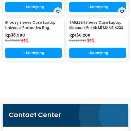
+ Keranjang
+ Keranjang
Rhodey Sleeve Case Laptop
TAIKESEN Sleeve Case Laptop
Universal Protective Bag
Macbook Pro Air M1 M2 M3 A2337
Neoprene with Pouch 11 Inch -
A2338 13 Inch - PW42
Rp
38.500
Rp
160.200
AK03
Rp
67.900
44%
Rp
239.900
34%
+ Keranjang
+ Keranjang
Ingatkan Saya
Contact Center