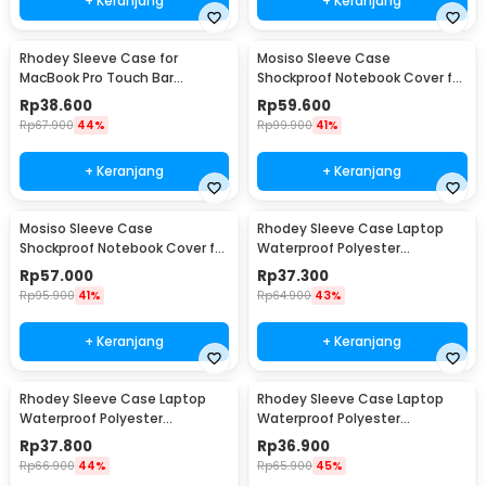
+ Keranjang
+ Keranjang
Rhodey Sleeve Case for
Mosiso Sleeve Case
MacBook Pro Touch Bar
Shockproof Notebook Cover for
Neoprene with Pouch 14 Inch -
Laptop 13 Inch - C0412
Rp
38.600
Rp
59.600
YG6005
Rp
67.900
44%
Rp
99.900
41%
+ Keranjang
+ Keranjang
Mosiso Sleeve Case
Rhodey Sleeve Case Laptop
Shockproof Notebook Cover for
Waterproof Polyester
Laptop 15.6 Inch - C0412
Neoprene Bag 11/12 Inch - L123F
Rp
57.000
Rp
37.300
Rp
95.900
41%
Rp
64.900
43%
+ Keranjang
+ Keranjang
Rhodey Sleeve Case Laptop
Rhodey Sleeve Case Laptop
Waterproof Polyester
Waterproof Polyester
Neoprene Bag 13 Inch - L123F
Neoprene Bag 15.6 Inch - L123F
Rp
37.800
Rp
36.900
Rp
66.900
44%
Rp
65.900
45%