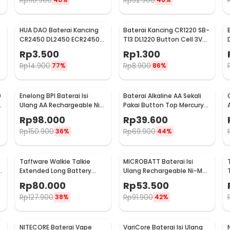
Rp
110.900
Rp
52.900
HUA DAO Baterai Kancing
Baterai Kancing CR1220 SB-
CR2450 DL2450 ECR2450
T13 DL1220 Button Cell 3V
3V Lithium 1 PCS
Lithium 1 PCS
Rp
3.500
Rp
1.300
Rp
14.900
Rp
8.900
77%
86%
0
Enelong BPI Baterai Isi
Baterai Alkaline AA Sekali
V
Ulang AA Rechargeable Ni-
Pakai Button Top Mercury-
MH 1.2V 2700mAh 4 PCS
Free 1.5V 10 PCS - Zi5
Rp
98.000
Rp
39.600
Rp
150.900
Rp
69.900
36%
44%
Taffware Walkie Talkie
MICROBATT Baterai Isi
Extended Long Battery
Ulang Rechargeable Ni-MH
3800mAh - BL-5
Button Top 1.2V AA-
Rp
80.000
Rp
53.500
1000mAh
Rp
127.900
Rp
91.900
38%
42%
NITECORE Baterai Vape
VariCore Baterai Isi Ulang