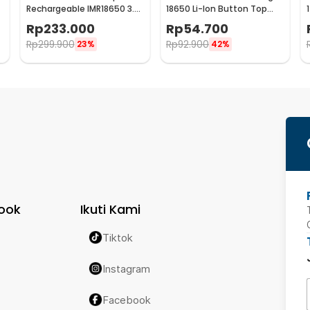
Rechargeable IMR18650 3.7
18650 Li-Ion Button Top
V 3100mAh 1 PCS
3400 mAh 3.7V 1 PCS
Rp
233.000
Rp
54.700
3400mAh
Rp
299.900
Rp
92.900
23%
42%
ook
Ikuti Kami
Tiktok
Instagram
Facebook