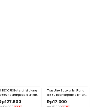
NITECORE Baterai Isi Ulang
TrustFire Baterai Isi Ulang
18650 Rechargeable Li-Ion
18650 Rechargeable Li-Ion
3.7V 2300mAh 1PCS - NL1823
3.7V 6000mAh 1PC -
Rp
127.900
Rp
17.300
BRC18650
34%
52%