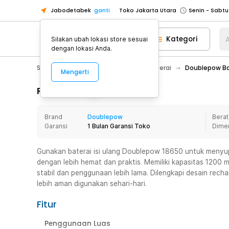
Jabodetabek
ganti
Toko Jakarta Utara
Toko Tangerang
Kategori
A
Silakan ubah lokasi store sesuai
Toko Cikupa
dengan lokasi Anda.
Pick n Go Jakarta Barat
Senin - J
Sport & Outdoor
Senter LED
Baterai
Doublepow Bat
Mengerti
Pick n Go Bekasi
Senin - Jumat (08
Pick n Go Depok
Senin - Jumat (08
Rincian Produk
Toko Jakarta Pusat
Senin - Sabtu
Brand
Doublepow
Berat
Toko Jakarta Barat
Senin - Sabtu
Garansi
1 Bulan Garansi Toko
Dime
Toko Jakarta Utara
Toko Tangerang
Gunakan baterai isi ulang Doublepow 18650 untuk menyup
dengan lebih hemat dan praktis. Memiliki kapasitas 1200
Toko Cikupa
stabil dan penggunaan lebih lama. Dilengkapi desain rec
Pick n Go Jakarta Barat
Senin - J
lebih aman digunakan sehari-hari.
Pick n Go Bekasi
Senin - Jumat (08
Fitur
Pick n Go Depok
Senin - Jumat (08
Penggunaan Luas