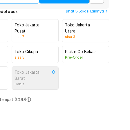
Lihat
5
Lokasi Lainnya
odetabek
Toko Jakarta
Toko Jakarta
Pusat
Utara
sisa
7
sisa
3
Toko Cikupa
Pick n Go Bekasi
sisa
5
Pre-Order
Toko Jakarta
Barat
Habis
i tempat (COD)