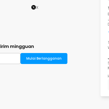
X
kirim mingguan
Mulai Berlangganan