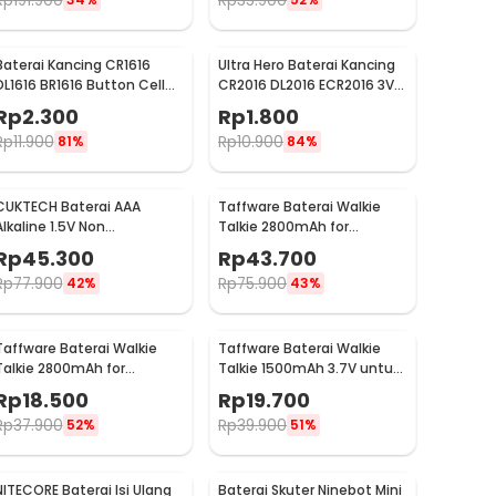
Rp
191.900
Rp
35.900
Baterai Kancing CR1616
Ultra Hero Baterai Kancing
DL1616 BR1616 Button Cell
CR2016 DL2016 ECR2016 3V
3V Lithium 1 PCS
Lithium 1 PCS
Rp
2.300
Rp
1.800
Rp
11.900
Rp
10.900
81%
84%
CUKTECH Baterai AAA
Taffware Baterai Walkie
Alkaline 1.5V Non
Talkie 2800mAh for
Rechargeable 10 PCS - Zi7
Taffware Pofung BF-UV82 -
Rp
45.300
Rp
43.700
BL-8
Rp
77.900
Rp
75.900
42%
43%
Taffware Baterai Walkie
Taffware Baterai Walkie
Talkie 2800mAh for
Talkie 1500mAh 3.7V untuk
Baofeng BF-777S 666S
Baofeng BF-UV3R - BL-3
Rp
18.500
Rp
19.700
888S
Rp
37.900
Rp
39.900
52%
51%
NITECORE Baterai Isi Ulang
Baterai Skuter Ninebot Mini