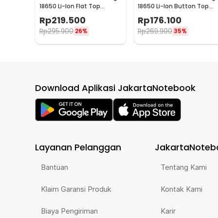
18650 Li-Ion Flat Top
18650 Li-Ion Button Top
3200mAh 3.7V 1 PCS -
2600 mAh 3.7V 1 PCS -
Rp
219.500
Rp
176.100
NL1832
NL1826
Rp
295.900
Rp
269.900
26%
35%
Download Aplikasi JakartaNotebook
Layanan Pelanggan
JakartaNoteb
Bantuan
Tentang Kami
Klaim Garansi Produk
Kontak Kami
Biaya Pengiriman
Karir