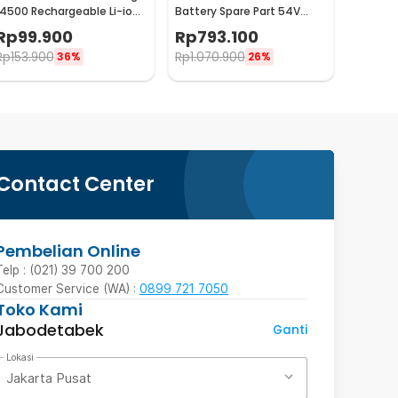
14500 Rechargeable Li-ion
Battery Spare Part 54V
750 mAh 3.6 V 1PC -
4900mAh
Rp
99.900
Rp
793.100
NL1475R
Rp
153.900
Rp
1.070.900
36%
26%
Contact Center
Pembelian Online
Telp : (021) 39 700 200
Customer Service (WA) :
0899 721 7050
Toko Kami
Jabodetabek
Ganti
Lokasi
Jakarta Pusat