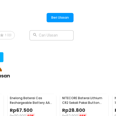
Beri Ulasan
:
op 1200mAh 3.7V 1 PCS
1
(
0
)
Cari Ulasan
asan
Enelong Baterai Cas
NITECORE Baterai Lithium
Rechargeable Battery AA
CR2 Sekali Pakai Button
Ni-MH 1.2V 2100mAh 4 PCS -
Top 3V 1 PCS - CR2
Rp
67.500
Rp
28.800
HR6
40%
46%