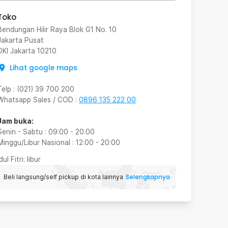
Toko
Bendungan Hilir Raya Blok G1 No. 10
Jakarta Pusat
DKI Jakarta
10210
Lihat google maps
Telp
:
(021) 39 700 200
Whatsapp Sales / COD
:
0896 135 222 00
Jam buka:
Senin - Sabtu
:
09:00
-
20:00
Minggu/Libur Nasional
:
12:00
-
20:00
Idul Fitri
: libur
Selengkapnya
Beli langsung/self pickup di kota lainnya