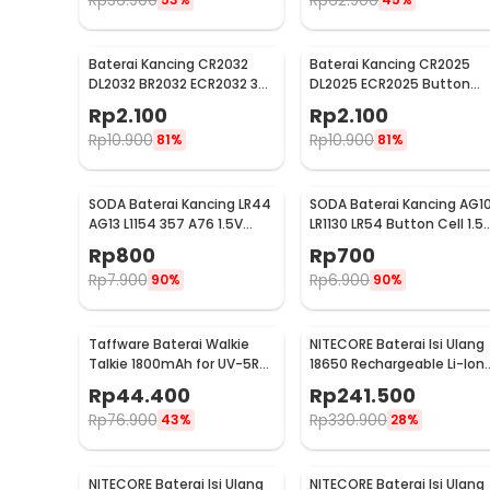
Rp
36.900
Rp
62.900
Baterai Kancing CR2032
Baterai Kancing CR2025
DL2032 BR2032 ECR2032 3V
DL2025 ECR2025 Button
Lithium 1 PCS
Cell 3V Lithium 1 PCS
Rp
2.100
Rp
2.100
Rp
10.900
Rp
10.900
81%
81%
SODA Baterai Kancing LR44
SODA Baterai Kancing AG1
AG13 L1154 357 A76 1.5V
LR1130 LR54 Button Cell 1.5
Alkaline 1 PCS
Alkaline 1 PCS
Rp
800
Rp
700
Rp
7.900
Rp
6.900
90%
90%
Taffware Baterai Walkie
NITECORE Baterai Isi Ulang
Talkie 1800mAh for UV-5R
18650 Rechargeable Li-Ion
UV-5RA - BL-5
3.7V 3400mAh 1PCS -
Rp
44.400
Rp
241.500
NL1834
Rp
76.900
Rp
330.900
43%
28%
NITECORE Baterai Isi Ulang
NITECORE Baterai Isi Ulang