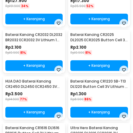
Rp
127.900
Rp
17.300
Rp
191.900
34%
Rp
35.900
52%
+ Keranjang
+ Keranjang
Baterai Kancing CR2032 DL2032
Baterai Kancing CR2025
BR2032 ECR2032 3V Lithium 1
DL2025 ECR2025 Button Cell 3V
PCS
Lithium 1 PCS
Rp
2.100
Rp
2.100
Rp
10.900
81%
Rp
10.900
81%
+ Keranjang
+ Keranjang
HUA DAO Baterai Kancing
Baterai Kancing CR1220 SB-T13
CR2450 DL2450 ECR2450 3V
DL1220 Button Cell 3V Lithium 1
Lithium 1 PCS
PCS
Rp
3.500
Rp
1.300
Rp
14.900
77%
Rp
8.900
86%
+ Keranjang
+ Keranjang
Baterai Kancing CR1616 DL1616
Ultra Hero Baterai Kancing