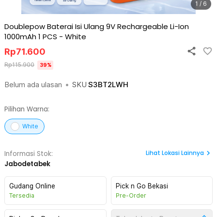
1 / 6
Doublepow Baterai Isi Ulang 9V Rechargeable Li-Ion
1000mAh 1 PCS
-
White
Rp
71.600
Rp
115.900
39
%
Belum ada ulasan
•
SKU
S3BT2LWH
Pilihan Warna:
White
Lihat
Lokasi Lainnya
Informasi Stok:
Jabodetabek
Gudang Online
Pick n Go Bekasi
Tersedia
Pre-Order