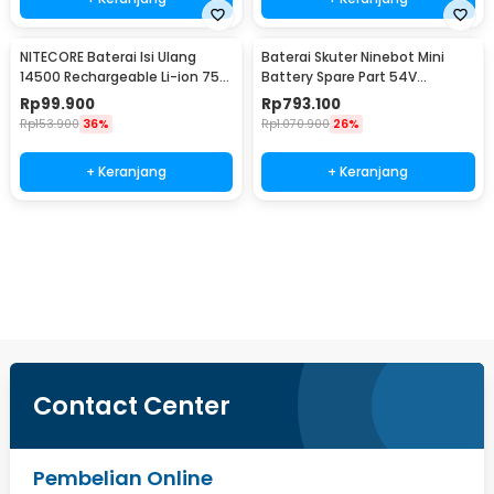
NITECORE Baterai Isi Ulang
Baterai Skuter Ninebot Mini
14500 Rechargeable Li-ion 750
Battery Spare Part 54V
mAh 3.6 V 1PC - NL1475R
4900mAh
Rp
99.900
Rp
793.100
Rp
153.900
36%
Rp
1.070.900
26%
+ Keranjang
+ Keranjang
Beli Sekarang
Contact Center
Pembelian Online