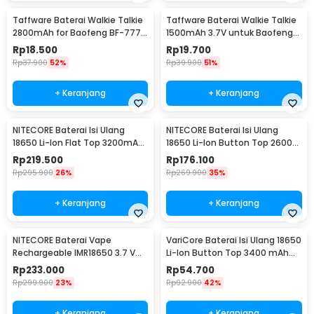
Taffware Baterai Walkie Talkie
Taffware Baterai Walkie Talkie
2800mAh for Baofeng BF-777S
1500mAh 3.7V untuk Baofeng
666S 888S
BF-UV3R - BL-3
Rp
18.500
Rp
19.700
Rp
37.900
52%
Rp
39.900
51%
+ Keranjang
+ Keranjang
NITECORE Baterai Isi Ulang
NITECORE Baterai Isi Ulang
18650 Li-Ion Flat Top 3200mAh
18650 Li-Ion Button Top 2600
3.7V 1 PCS - NL1832
mAh 3.7V 1 PCS - NL1826
Rp
219.500
Rp
176.100
Rp
295.900
26%
Rp
269.900
35%
+ Keranjang
+ Keranjang
NITECORE Baterai Vape
VariCore Baterai Isi Ulang 18650
Rechargeable IMR18650 3.7 V
Li-Ion Button Top 3400 mAh
3100mAh 1 PCS
3.7V 1 PCS 3400mAh
Rp
233.000
Rp
54.700
Rp
299.900
23%
Rp
92.900
42%
+ Keranjang
+ Keranjang