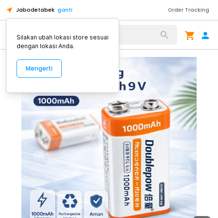
Jabodetabek
ganti
Order Tracking
Alat Kopi
Silakan ubah lokasi store sesuai
dengan lokasi Anda.
Mengerti