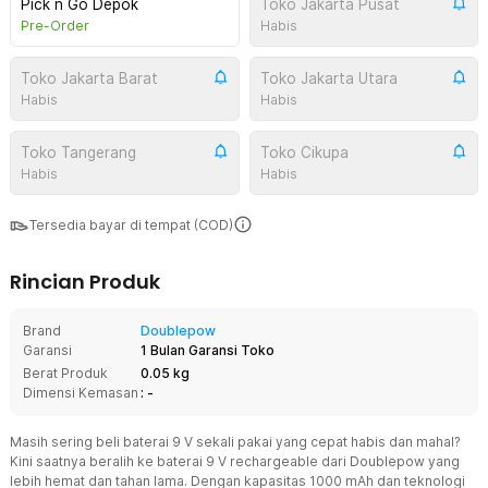
Pick n Go Depok
Toko Jakarta Pusat
Pre-Order
Habis
Toko Jakarta Barat
Toko Jakarta Utara
Habis
Habis
Toko Tangerang
Toko Cikupa
Habis
Habis
Tersedia bayar di tempat (COD)
Rincian Produk
Brand
Doublepow
Garansi
1 Bulan Garansi Toko
Berat Produk
0.05 kg
Dimensi Kemasan
: -
Masih sering beli baterai 9 V sekali pakai yang cepat habis dan mahal?
Kini saatnya beralih ke baterai 9 V rechargeable dari Doublepow yang
lebih hemat dan tahan lama. Dengan kapasitas 1000 mAh dan teknologi