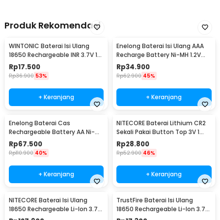
Produk Rekomendasi
WINTONIC Baterai Isi Ulang
Enelong Baterai Isi Ulang AAA
18650 Rechargeable INR 3.7V 1
Recharge Battery Ni-MH 1.2V
PCS 2200mAh
900mAh 4 PCS - HR4
Rp
17.500
Rp
34.900
Rp
36.900
53%
Rp
62.900
45%
+ Keranjang
+ Keranjang
Enelong Baterai Cas
NITECORE Baterai Lithium CR2
Rechargeable Battery AA Ni-MH
Sekali Pakai Button Top 3V 1
1.2V 2100mAh 4 PCS - HR6
PCS - CR2
Rp
67.500
Rp
28.800
Rp
110.900
40%
Rp
52.900
46%
+ Keranjang
+ Keranjang
NITECORE Baterai Isi Ulang
TrustFire Baterai Isi Ulang
18650 Rechargeable Li-Ion 3.7V
18650 Rechargeable Li-Ion 3.7V
2300mAh 1PCS - NL1823
6000mAh 1PC - BRC18650