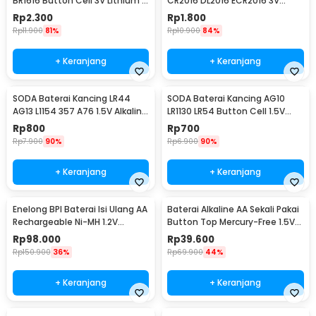
BR1616 Button Cell 3V Lithium 1
CR2016 DL2016 ECR2016 3V
PCS
Lithium 1 PCS
Rp
2.300
Rp
1.800
Rp
11.900
81%
Rp
10.900
84%
+ Keranjang
+ Keranjang
SODA Baterai Kancing LR44
SODA Baterai Kancing AG10
AG13 L1154 357 A76 1.5V Alkaline
LR1130 LR54 Button Cell 1.5V
1 PCS
Alkaline 1 PCS
Rp
800
Rp
700
Rp
7.900
90%
Rp
6.900
90%
+ Keranjang
+ Keranjang
Enelong BPI Baterai Isi Ulang AA
Baterai Alkaline AA Sekali Pakai
Rechargeable Ni-MH 1.2V
Button Top Mercury-Free 1.5V
2700mAh 4 PCS
10 PCS - Zi5
Rp
98.000
Rp
39.600
Rp
150.900
36%
Rp
69.900
44%
+ Keranjang
+ Keranjang