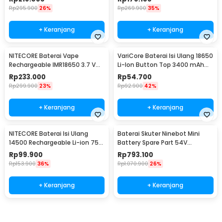
Rp
295.900
26%
Rp
269.900
35%
+ Keranjang
+ Keranjang
NITECORE Baterai Vape
VariCore Baterai Isi Ulang 18650
Rechargeable IMR18650 3.7 V
Li-Ion Button Top 3400 mAh
3100mAh 1 PCS
3.7V 1 PCS 3400mAh
Rp
233.000
Rp
54.700
Rp
299.900
23%
Rp
92.900
42%
+ Keranjang
+ Keranjang
NITECORE Baterai Isi Ulang
Baterai Skuter Ninebot Mini
14500 Rechargeable Li-ion 750
Battery Spare Part 54V
mAh 3.6 V 1PC - NL1475R
4900mAh
Rp
99.900
Rp
793.100
Rp
153.900
36%
Rp
1.070.900
26%
+ Keranjang
+ Keranjang