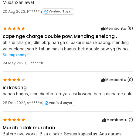
Mudah2an awet
20 Aug 2023
,
F*****n
Verified Buyer
Membantu (
6
)
cape nge charge double pow. Mending enelong .
abis di charge , dlm bbrp hari ga di pakai sudah koaong. mending
yg enelong, sdh 5 tahun masih bagus. beli double pow yg 9v non
Selengkapnya
rechargeable, pas mau urgent di pakai buat multi tester di test ga
ada 2 Volt . payah.
24 May 2023
,
H*****h
Membantu (
0
)
isi kosong
bahan bagus, mau dicoba ternyata isi kosong harus dicharge dulu
28 Dec 2022
,
s*****o
Verified Buyer
Membantu (
1
)
Murah tidak murahan
Batere nya works. Bisa dipake. Sesuai kapasitas. Ada garansi