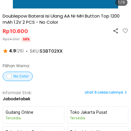
1 / 6
Doublepow Baterai Isi Ulang AA Ni-MH Button Top 1200
mAh 1.2V 2 PCS
-
No Color
Rp
10.600
Rp
24.900
58
%
•
SKU
S3BT02XX
4.9
(
28
)
Pilihan Warna:
No Color
Lihat
6
Lokasi Lainnya
Informasi Stok:
Jabodetabek
Gudang Online
Toko Jakarta Pusat
Tersedia
Tersedia