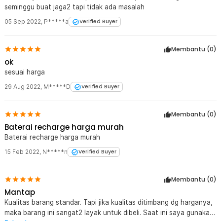
seminggu buat jaga2 tapi tidak ada masalah
05 Sep 2022
,
P*****a
Verified Buyer
Membantu (
0
)
ok
sesuai harga
29 Aug 2022
,
M*****D
Verified Buyer
Membantu (
0
)
Baterai recharge harga murah
Baterai recharge harga murah
15 Feb 2022
,
N*****n
Verified Buyer
Membantu (
0
)
Mantap
Kualitas barang standar. Tapi jika kualitas ditimbang dg harganya,
maka barang ini sangat2 layak untuk dibeli. Saat ini saya gunakan