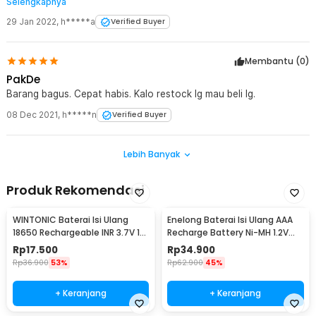
Selengkapnya
untuk mixer kopi, lumayan kenceng putarannya.
29 Jan 2022
,
h*****a
Verified Buyer
Membantu (
0
)
PakDe
Barang bagus. Cepat habis. Kalo restock lg mau beli lg.
08 Dec 2021
,
h*****n
Verified Buyer
Lebih Banyak
Produk Rekomendasi
WINTONIC Baterai Isi Ulang
Enelong Baterai Isi Ulang AAA
18650 Rechargeable INR 3.7V 1
Recharge Battery Ni-MH 1.2V
PCS 2200mAh
900mAh 4 PCS - HR4
Rp
17.500
Rp
34.900
Rp
36.900
53%
Rp
62.900
45%
+ Keranjang
+ Keranjang