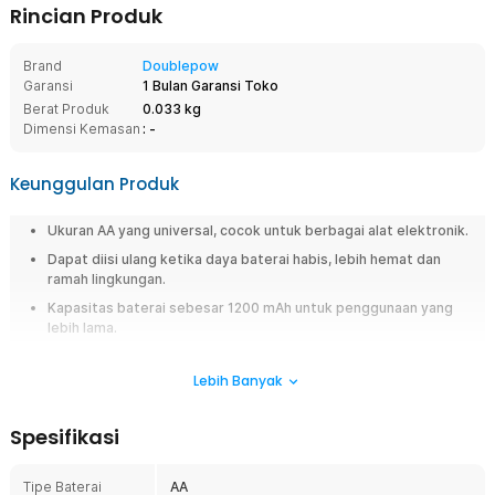
Rincian Produk
Brand
Doublepow
Garansi
1 Bulan Garansi Toko
Berat Produk
0.033 kg
Dimensi Kemasan
: -
Keunggulan Produk
Ukuran AA yang universal, cocok untuk berbagai alat elektronik.
Dapat diisi ulang ketika daya baterai habis, lebih hemat dan
ramah lingkungan.
Kapasitas baterai sebesar 1200 mAh untuk penggunaan yang
lebih lama.
Perlindungan Low Self Discharge sehingga penggunaan lebih
aman dari korsleting dan arus pendek listrik.
Lebih Banyak
Overview
Spesifikasi
Sering mengalami baterai remote, mouse, atau mainan cepat habis?
Penggunaan baterai sekali pakai bukan hanya boros, tapi juga tidak
Tipe Baterai
AA
praktis. Dengan baterai AA rechargeable 1200 mAh dari Doublepow,