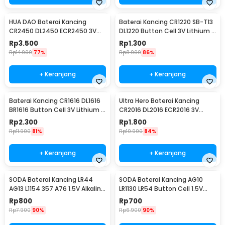
HUA DAO Baterai Kancing
Baterai Kancing CR1220 SB-T13
CR2450 DL2450 ECR2450 3V
DL1220 Button Cell 3V Lithium 1
Lithium 1 PCS
PCS
Rp
3.500
Rp
1.300
Rp
14.900
77%
Rp
8.900
86%
+ Keranjang
+ Keranjang
Baterai Kancing CR1616 DL1616
Ultra Hero Baterai Kancing
BR1616 Button Cell 3V Lithium 1
CR2016 DL2016 ECR2016 3V
PCS
Lithium 1 PCS
Rp
2.300
Rp
1.800
Rp
11.900
81%
Rp
10.900
84%
+ Keranjang
+ Keranjang
SODA Baterai Kancing LR44
SODA Baterai Kancing AG10
AG13 L1154 357 A76 1.5V Alkaline
LR1130 LR54 Button Cell 1.5V
1 PCS
Alkaline 1 PCS
Rp
800
Rp
700
Rp
7.900
90%
Rp
6.900
90%