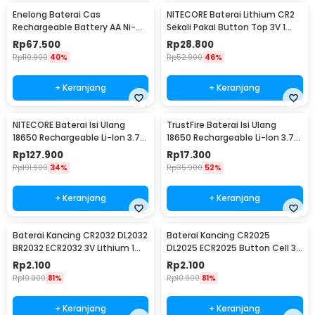
Enelong Baterai Cas
NITECORE Baterai Lithium CR2
Rechargeable Battery AA Ni-MH
Sekali Pakai Button Top 3V 1
1.2V 2100mAh 4 PCS - HR6
PCS - CR2
Rp
67.500
Rp
28.800
Rp
110.900
40%
Rp
52.900
46%
+ Keranjang
+ Keranjang
NITECORE Baterai Isi Ulang
TrustFire Baterai Isi Ulang
18650 Rechargeable Li-Ion 3.7V
18650 Rechargeable Li-Ion 3.7V
2300mAh 1PCS - NL1823
6000mAh 1PC - BRC18650
Rp
127.900
Rp
17.300
Rp
191.900
34%
Rp
35.900
52%
+ Keranjang
+ Keranjang
Baterai Kancing CR2032 DL2032
Baterai Kancing CR2025
BR2032 ECR2032 3V Lithium 1
DL2025 ECR2025 Button Cell 3V
PCS
Lithium 1 PCS
Rp
2.100
Rp
2.100
Rp
10.900
81%
Rp
10.900
81%
+ Keranjang
+ Keranjang