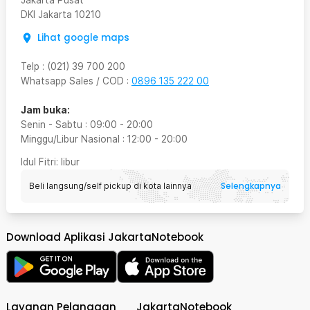
Jakarta Pusat
DKI Jakarta
10210
Lihat google maps
Telp
:
(021) 39 700 200
Whatsapp Sales / COD
:
0896 135 222 00
Jam buka:
Senin - Sabtu
:
09:00
-
20:00
Minggu/Libur Nasional
:
12:00
-
20:00
Idul Fitri
: libur
Selengkapnya
Beli langsung/self pickup di kota lainnya
Download Aplikasi JakartaNotebook
Layanan Pelanggan
JakartaNotebook