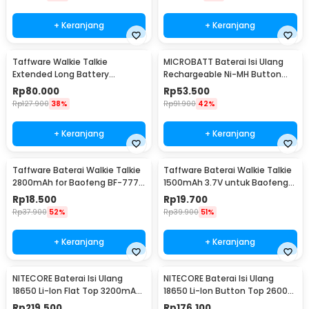
+ Keranjang
+ Keranjang
Taffware Walkie Talkie
MICROBATT Baterai Isi Ulang
Extended Long Battery
Rechargeable Ni-MH Button
3800mAh - BL-5
Top 1.2V AA-1000mAh
Rp
80.000
Rp
53.500
Rp
127.900
38%
Rp
91.900
42%
+ Keranjang
+ Keranjang
Taffware Baterai Walkie Talkie
Taffware Baterai Walkie Talkie
2800mAh for Baofeng BF-777S
1500mAh 3.7V untuk Baofeng
666S 888S
BF-UV3R - BL-3
Rp
18.500
Rp
19.700
Rp
37.900
52%
Rp
39.900
51%
+ Keranjang
+ Keranjang
NITECORE Baterai Isi Ulang
NITECORE Baterai Isi Ulang
18650 Li-Ion Flat Top 3200mAh
18650 Li-Ion Button Top 2600
3.7V 1 PCS - NL1832
mAh 3.7V 1 PCS - NL1826
Rp
219.500
Rp
176.100