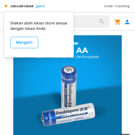
Jabodetabek
ganti
Order Tracking
Alat Kopi
Silakan ubah lokasi store sesuai
dengan lokasi Anda.
Mengerti