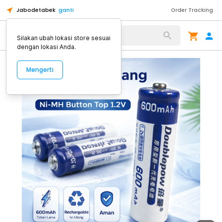
Jabodetabek
ganti
Order Tracking
Alat Kopi
Silakan ubah lokasi store sesuai
dengan lokasi Anda.
Mengerti