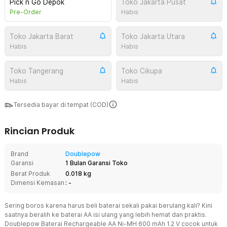
Pick n Go Depok
Toko Jakarta Pusat
Pre-Order
Habis
Toko Jakarta Barat
Toko Jakarta Utara
Habis
Habis
Toko Tangerang
Toko Cikupa
Habis
Habis
Tersedia bayar di tempat (COD)
Rincian Produk
Brand
Doublepow
Garansi
1 Bulan Garansi Toko
Berat Produk
0.018 kg
Dimensi Kemasan
: -
Sering boros karena harus beli baterai sekali pakai berulang kali? Kini
saatnya beralih ke baterai AA isi ulang yang lebih hemat dan praktis.
Doublepow Baterai Rechargeable AA Ni-MH 600 mAh 1.2 V cocok untuk