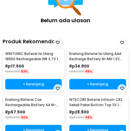
Belum ada ulasan
Produk Rekomendasi
WINTONIC Baterai Isi Ulang
Enelong Baterai Isi Ulang AAA
18650 Rechargeable INR 3.7V 1
Recharge Battery Ni-MH 1.2V
PCS 2200mAh
900mAh 4 PCS - HR4
Rp
17.500
Rp
34.900
Rp
36.900
53%
Rp
62.900
45%
+ Keranjang
+ Keranjang
Enelong Baterai Cas
NITECORE Baterai Lithium CR2
Rechargeable Battery AA Ni-MH
Sekali Pakai Button Top 3V 1
1.2V 2100mAh 4 PCS - HR6
PCS - CR2
Rp
67.500
Rp
28.800
Rp
110.900
40%
Rp
52.900
46%
+ Keranjang
+ Keranjang