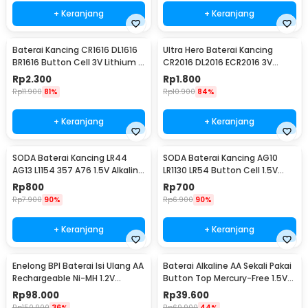
+ Keranjang
+ Keranjang
Baterai Kancing CR1616 DL1616
Ultra Hero Baterai Kancing
BR1616 Button Cell 3V Lithium 1
CR2016 DL2016 ECR2016 3V
PCS
Lithium 1 PCS
Rp
2.300
Rp
1.800
Rp
11.900
81%
Rp
10.900
84%
+ Keranjang
+ Keranjang
SODA Baterai Kancing LR44
SODA Baterai Kancing AG10
AG13 L1154 357 A76 1.5V Alkaline
LR1130 LR54 Button Cell 1.5V
1 PCS
Alkaline 1 PCS
Rp
800
Rp
700
Rp
7.900
90%
Rp
6.900
90%
+ Keranjang
+ Keranjang
Enelong BPI Baterai Isi Ulang AA
Baterai Alkaline AA Sekali Pakai
Rechargeable Ni-MH 1.2V
Button Top Mercury-Free 1.5V
2700mAh 4 PCS
10 PCS - Zi5
Rp
98.000
Rp
39.600
Rp
150.900
36%
Rp
69.900
44%