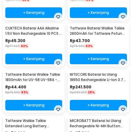
+ Keranjang
+ Keranjang
CUKTECH Baterai AAA Alkaline
Taffware Baterai Walkie Talkie
1.5V Non Rechargeable 10 PCS -
2800mAh for Taffware Pofung
Zi7
BF-UV82 - BL-8
Rp
45.300
Rp
43.700
Rp
77.900
42%
Rp
75.900
43%
+ Keranjang
+ Keranjang
Taffware Baterai Walkie Talkie
NITECORE Baterai Isi Ulang
1800mAh for UV-5R UV-5RA -
18650 Rechargeable Li-Ion 3.7V
BL-5
3400mAh 1PCS - NL1834
Rp
44.400
Rp
241.500
Rp
76.900
43%
Rp
330.900
28%
+ Keranjang
+ Keranjang
Taffware Walkie Talkie
MICROBATT Baterai Isi Ulang
Extended Long Battery
Rechargeable Ni-MH Button
3800mAh - BL-5
Top 1.2V AA-1000mAh