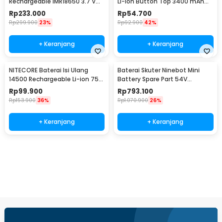
Rechargeable IMR18650 3.7 V
Li-Ion Button Top 3400 mAh
3100mAh 1 PCS
3.7V 1 PCS 3400mAh
Rp
233.000
Rp
54.700
Rp
299.900
23%
Rp
92.900
42%
+ Keranjang
+ Keranjang
NITECORE Baterai Isi Ulang
Baterai Skuter Ninebot Mini
14500 Rechargeable Li-ion 750
Battery Spare Part 54V
mAh 3.6 V 1PC - NL1475R
4900mAh
Rp
99.900
Rp
793.100
Rp
153.900
36%
Rp
1.070.900
26%
+ Keranjang
+ Keranjang
Beli Sekarang