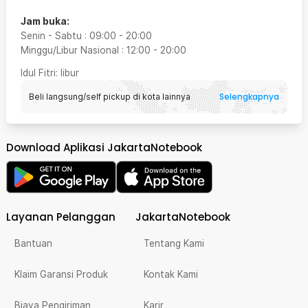
Jam buka:
Senin - Sabtu
:
09:00
-
20:00
Minggu/Libur Nasional
:
12:00
-
20:00
Idul Fitri
: libur
Selengkapnya
Beli langsung/self pickup di kota lainnya
Download Aplikasi JakartaNotebook
Layanan Pelanggan
JakartaNotebook
Bantuan
Tentang Kami
Klaim Garansi Produk
Kontak Kami
Biaya Pengiriman
Karir