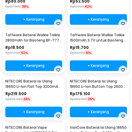
Rp
80.000
Rp
53.500
Rp
127.900
38%
Rp
91.900
42%
+ Keranjang
+ Keranjang
Taffware Baterai Walkie Talkie
Taffware Baterai Walkie Talkie
2800mAh for Baofeng BF-777S
1500mAh 3.7V untuk Baofeng
666S 888S
BF-UV3R - BL-3
Rp
18.500
Rp
19.700
Rp
37.900
52%
Rp
39.900
51%
+ Keranjang
+ Keranjang
NITECORE Baterai Isi Ulang
NITECORE Baterai Isi Ulang
18650 Li-Ion Flat Top 3200mAh
18650 Li-Ion Button Top 2600
3.7V 1 PCS - NL1832
mAh 3.7V 1 PCS - NL1826
Rp
219.500
Rp
176.100
Rp
295.900
26%
Rp
269.900
35%
+ Keranjang
+ Keranjang
NITECORE Baterai Vape
VariCore Baterai Isi Ulang 18650