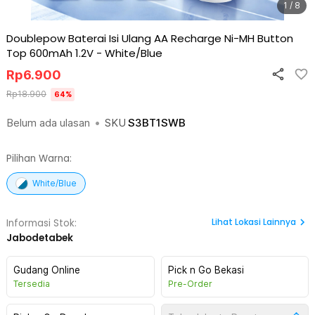
1 / 8
Doublepow Baterai Isi Ulang AA Recharge Ni-MH Button
Top 600mAh 1.2V
-
White/Blue
Rp
6.900
Rp
18.900
64
%
Belum ada ulasan
•
SKU
S3BT1SWB
Pilihan Warna:
White/Blue
Lihat
Lokasi Lainnya
Informasi Stok:
Jabodetabek
Gudang Online
Pick n Go Bekasi
Tersedia
Pre-Order