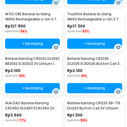
NITECORE Baterai Isi Ulang
TrustFire Baterai Isi Ulang
18650 Rechargeable Li-Ion 3.7V
18650 Rechargeable Li-Ion 3.7V
2300mAh 1PCS - NL1823
6000mAh 1PC - BRC18650
Rp
127.900
Rp
17.300
Rp
191.900
34%
Rp
35.900
52%
+ Keranjang
+ Keranjang
Baterai Kancing CR2032 DL2032
Baterai Kancing CR2025
BR2032 ECR2032 3V Lithium 1
DL2025 ECR2025 Button Cell 3V
PCS
Lithium 1 PCS
Rp
2.100
Rp
2.100
Rp
10.900
81%
Rp
10.900
81%
+ Keranjang
+ Keranjang
HUA DAO Baterai Kancing
Baterai Kancing CR1220 SB-T13
CR2450 DL2450 ECR2450 3V
DL1220 Button Cell 3V Lithium 1
Lithium 1 PCS
PCS
Rp
3.500
Rp
1.300
Rp
14.900
77%
Rp
8.900
86%