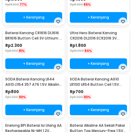
Rp
14.900
77%
Rp
8.900
86%
+ Keranjang
+ Keranjang
Baterai Kancing CR1616 DL1616
Ultra Hero Baterai Kancing
BR1616 Button Cell 3V Lithium 1
CR2016 DL2016 ECR2016 3V
PCS
Lithium 1 PCS
Rp
2.300
Rp
1.800
Rp
11.900
81%
Rp
10.900
84%
+ Keranjang
+ Keranjang
SODA Baterai Kancing LR44
SODA Baterai Kancing AG10
AG13 L1154 357 A76 1.5V Alkaline
LR1130 LR54 Button Cell 1.5V
1 PCS
Alkaline 1 PCS
Rp
800
Rp
700
Rp
7.900
90%
Rp
6.900
90%
+ Keranjang
+ Keranjang
Enelong BPI Baterai Isi Ulang AA
Baterai Alkaline AA Sekali Pakai
Rechargeable Ni-MH 1.2V
Button Top Mercury-Free 1.5V