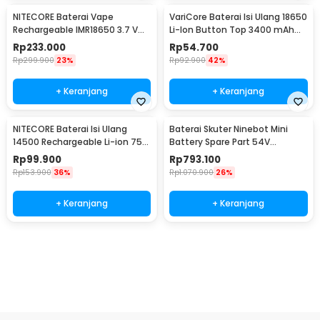
NITECORE Baterai Vape
VariCore Baterai Isi Ulang 18650
Rechargeable IMR18650 3.7 V
Li-Ion Button Top 3400 mAh
3100mAh 1 PCS
3.7V 1 PCS 3400mAh
Rp
233.000
Rp
54.700
Rp
299.900
23%
Rp
92.900
42%
+ Keranjang
+ Keranjang
NITECORE Baterai Isi Ulang
Baterai Skuter Ninebot Mini
14500 Rechargeable Li-ion 750
Battery Spare Part 54V
mAh 3.6 V 1PC - NL1475R
4900mAh
Rp
99.900
Rp
793.100
Rp
153.900
36%
Rp
1.070.900
26%
+ Keranjang
+ Keranjang
Beli Sekarang