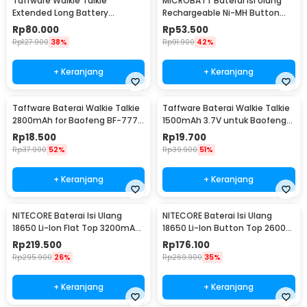
Taffware Walkie Talkie
MICROBATT Baterai Isi Ulang
Extended Long Battery
Rechargeable Ni-MH Button
3800mAh - BL-5
Top 1.2V AA-1000mAh
Rp
80.000
Rp
53.500
Rp
127.900
38%
Rp
91.900
42%
+ Keranjang
+ Keranjang
Taffware Baterai Walkie Talkie
Taffware Baterai Walkie Talkie
2800mAh for Baofeng BF-777S
1500mAh 3.7V untuk Baofeng
666S 888S
BF-UV3R - BL-3
Rp
18.500
Rp
19.700
Rp
37.900
52%
Rp
39.900
51%
+ Keranjang
+ Keranjang
NITECORE Baterai Isi Ulang
NITECORE Baterai Isi Ulang
18650 Li-Ion Flat Top 3200mAh
18650 Li-Ion Button Top 2600
3.7V 1 PCS - NL1832
mAh 3.7V 1 PCS - NL1826
Rp
219.500
Rp
176.100
Rp
295.900
26%
Rp
269.900
35%
+ Keranjang
+ Keranjang