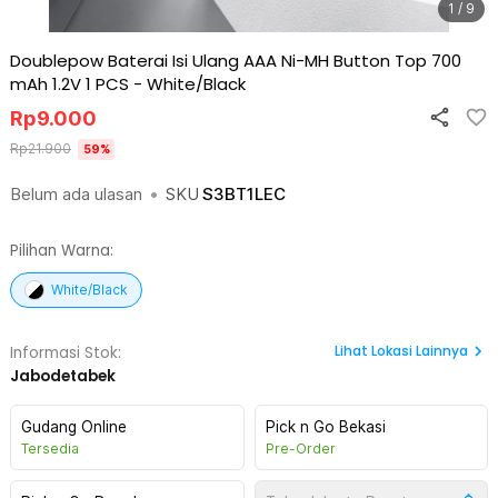
1 / 9
Doublepow Baterai Isi Ulang AAA Ni-MH Button Top 700
mAh 1.2V 1 PCS
-
White/Black
Rp
9.000
Rp
21.900
59
%
Belum ada ulasan
•
SKU
S3BT1LEC
Pilihan Warna:
White/Black
Lihat
Lokasi Lainnya
Informasi Stok:
Jabodetabek
Gudang Online
Pick n Go Bekasi
Tersedia
Pre-Order