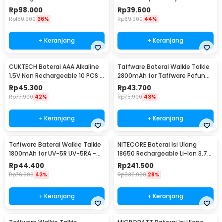
2700mAh 4 PCS
10 PCS - Zi5
Rp
98.000
Rp
39.600
Rp
150.900
36%
Rp
69.900
44%
+ Keranjang
+ Keranjang
CUKTECH Baterai AAA Alkaline
Taffware Baterai Walkie Talkie
1.5V Non Rechargeable 10 PCS -
2800mAh for Taffware Pofung
Zi7
BF-UV82 - BL-8
Rp
45.300
Rp
43.700
Rp
77.900
42%
Rp
75.900
43%
+ Keranjang
+ Keranjang
Taffware Baterai Walkie Talkie
NITECORE Baterai Isi Ulang
1800mAh for UV-5R UV-5RA -
18650 Rechargeable Li-Ion 3.7V
BL-5
3400mAh 1PCS - NL1834
Rp
44.400
Rp
241.500
Rp
76.900
43%
Rp
330.900
28%
+ Keranjang
+ Keranjang