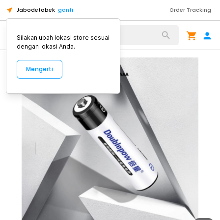
Jabodetabek
ganti
Order Tracking
Alat Kopi
Silakan ubah lokasi store sesuai
dengan lokasi Anda.
Mengerti