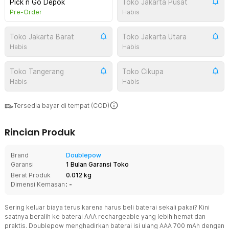
Pick n Go Depok
Toko Jakarta Pusat
Pre-Order
Habis
Toko Jakarta Barat
Toko Jakarta Utara
Habis
Habis
Toko Tangerang
Toko Cikupa
Habis
Habis
Tersedia bayar di tempat (COD)
Rincian Produk
Brand
Doublepow
Garansi
1 Bulan Garansi Toko
Berat Produk
0.012 kg
Dimensi Kemasan
: -
Sering keluar biaya terus karena harus beli baterai sekali pakai? Kini
saatnya beralih ke baterai AAA rechargeable yang lebih hemat dan
praktis. Doublepow menghadirkan baterai isi ulang AAA 700 mAh dengan