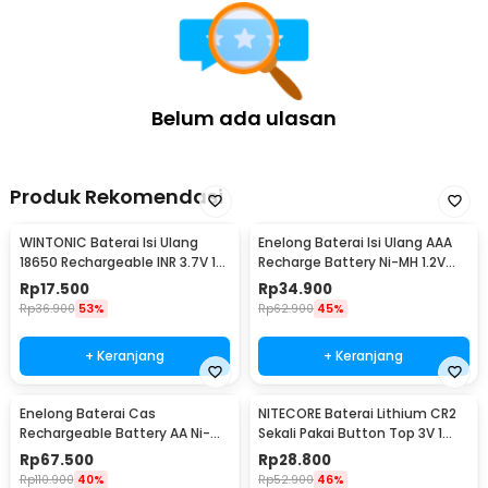
Belum ada ulasan
Produk Rekomendasi
WINTONIC Baterai Isi Ulang
Enelong Baterai Isi Ulang AAA
18650 Rechargeable INR 3.7V 1
Recharge Battery Ni-MH 1.2V
PCS 2200mAh
900mAh 4 PCS - HR4
Rp
17.500
Rp
34.900
Rp
36.900
53%
Rp
62.900
45%
+ Keranjang
+ Keranjang
Enelong Baterai Cas
NITECORE Baterai Lithium CR2
Rechargeable Battery AA Ni-MH
Sekali Pakai Button Top 3V 1
1.2V 2100mAh 4 PCS - HR6
PCS - CR2
Rp
67.500
Rp
28.800
Rp
110.900
40%
Rp
52.900
46%