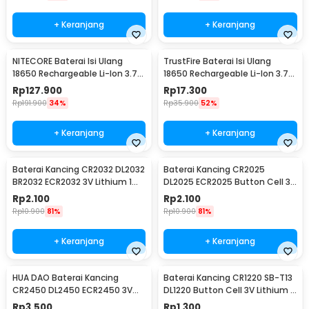
+ Keranjang
+ Keranjang
NITECORE Baterai Isi Ulang
TrustFire Baterai Isi Ulang
18650 Rechargeable Li-Ion 3.7V
18650 Rechargeable Li-Ion 3.7V
2300mAh 1PCS - NL1823
6000mAh 1PC - BRC18650
Rp
127.900
Rp
17.300
Rp
191.900
34%
Rp
35.900
52%
+ Keranjang
+ Keranjang
Baterai Kancing CR2032 DL2032
Baterai Kancing CR2025
BR2032 ECR2032 3V Lithium 1
DL2025 ECR2025 Button Cell 3V
PCS
Lithium 1 PCS
Rp
2.100
Rp
2.100
Rp
10.900
81%
Rp
10.900
81%
+ Keranjang
+ Keranjang
HUA DAO Baterai Kancing
Baterai Kancing CR1220 SB-T13
CR2450 DL2450 ECR2450 3V
DL1220 Button Cell 3V Lithium 1
Lithium 1 PCS
PCS
Rp
3.500
Rp
1.300