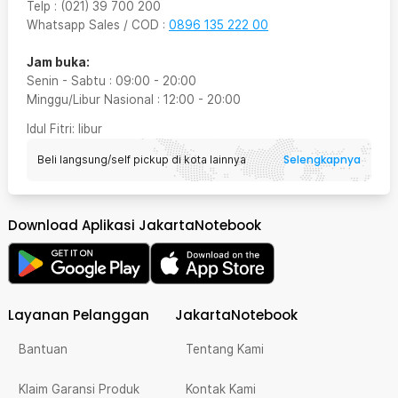
Telp
:
(021) 39 700 200
Whatsapp Sales / COD
:
0896 135 222 00
Jam buka:
Senin - Sabtu
:
09:00
-
20:00
Minggu/Libur Nasional
:
12:00
-
20:00
Idul Fitri
: libur
Selengkapnya
Beli langsung/self pickup di kota lainnya
Download Aplikasi JakartaNotebook
Layanan Pelanggan
JakartaNotebook
Bantuan
Tentang Kami
Klaim Garansi Produk
Kontak Kami