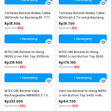
Taffware Baterai Walkie Talkie
Taffware Baterai Walkie Talkie
2800mAh for Baofeng BF-777S
1500mAh 3.7V untuk Baofeng
666S 888S
BF-UV3R - BL-3
Rp
18.500
Rp
19.700
Rp
37.900
52%
Rp
39.900
51%
+ Keranjang
+ Keranjang
NITECORE Baterai Isi Ulang
NITECORE Baterai Isi Ulang
18650 Li-Ion Flat Top 3200mAh
18650 Li-Ion Button Top 2600
3.7V 1 PCS - NL1832
mAh 3.7V 1 PCS - NL1826
Rp
219.500
Rp
176.100
Rp
295.900
26%
Rp
269.900
35%
+ Keranjang
+ Keranjang
NITECORE Baterai Vape
VariCore Baterai Isi Ulang 18650
Rechargeable IMR18650 3.7 V
Li-Ion Button Top 3400 mAh
3100mAh 1 PCS
3.7V 1 PCS 3400mAh
Rp
233.000
Rp
54.700
Rp
299.900
23%
Rp
92.900
42%