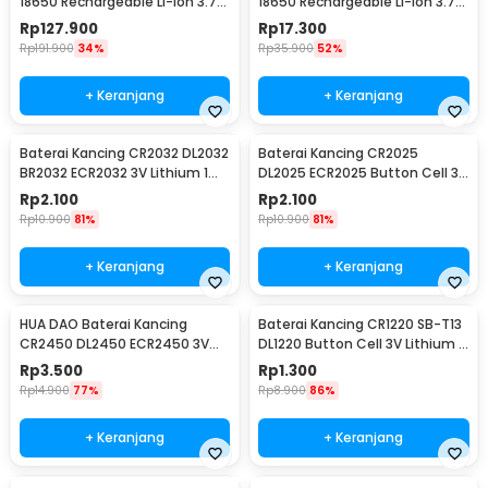
18650 Rechargeable Li-Ion 3.7V
18650 Rechargeable Li-Ion 3.7V
2300mAh 1PCS - NL1823
6000mAh 1PC - BRC18650
Rp
127.900
Rp
17.300
Rp
191.900
34%
Rp
35.900
52%
+ Keranjang
+ Keranjang
Baterai Kancing CR2032 DL2032
Baterai Kancing CR2025
BR2032 ECR2032 3V Lithium 1
DL2025 ECR2025 Button Cell 3V
PCS
Lithium 1 PCS
Rp
2.100
Rp
2.100
Rp
10.900
81%
Rp
10.900
81%
+ Keranjang
+ Keranjang
HUA DAO Baterai Kancing
Baterai Kancing CR1220 SB-T13
CR2450 DL2450 ECR2450 3V
DL1220 Button Cell 3V Lithium 1
Lithium 1 PCS
PCS
Rp
3.500
Rp
1.300
Rp
14.900
77%
Rp
8.900
86%
+ Keranjang
+ Keranjang