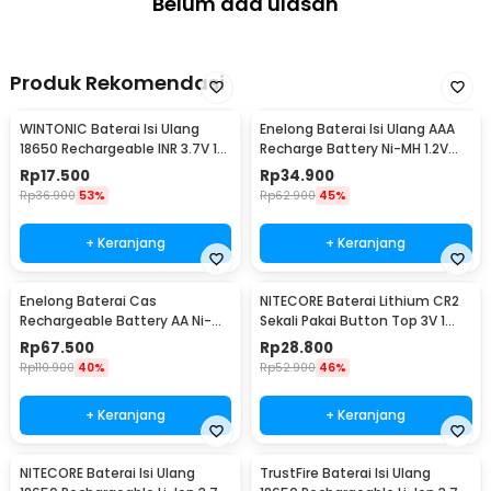
Belum ada ulasan
Produk Rekomendasi
WINTONIC Baterai Isi Ulang
Enelong Baterai Isi Ulang AAA
18650 Rechargeable INR 3.7V 1
Recharge Battery Ni-MH 1.2V
PCS 2200mAh
900mAh 4 PCS - HR4
Rp
17.500
Rp
34.900
Rp
36.900
53%
Rp
62.900
45%
+ Keranjang
+ Keranjang
Enelong Baterai Cas
NITECORE Baterai Lithium CR2
Rechargeable Battery AA Ni-MH
Sekali Pakai Button Top 3V 1
1.2V 2100mAh 4 PCS - HR6
PCS - CR2
Rp
67.500
Rp
28.800
Rp
110.900
40%
Rp
52.900
46%
+ Keranjang
+ Keranjang
NITECORE Baterai Isi Ulang
TrustFire Baterai Isi Ulang