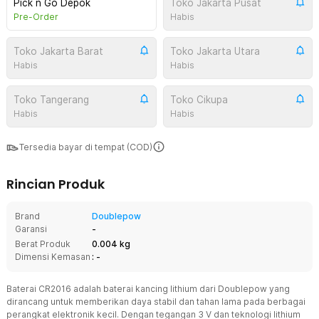
Pick n Go Depok
Toko Jakarta Pusat
Pre-Order
Habis
Toko Jakarta Barat
Toko Jakarta Utara
Habis
Habis
Toko Tangerang
Toko Cikupa
Habis
Habis
Tersedia bayar di tempat (COD)
Rincian Produk
Brand
Doublepow
Garansi
-
Berat Produk
0.004 kg
Dimensi Kemasan
: -
Baterai CR2016 adalah baterai kancing lithium dari Doublepow yang
dirancang untuk memberikan daya stabil dan tahan lama pada berbagai
perangkat elektronik kecil. Dengan tegangan 3 V dan teknologi lithium