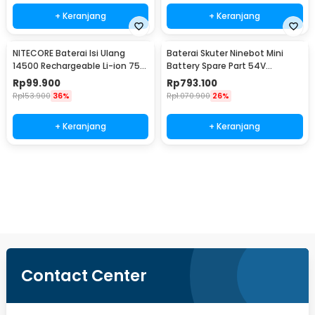
+ Keranjang
+ Keranjang
NITECORE Baterai Isi Ulang
Baterai Skuter Ninebot Mini
14500 Rechargeable Li-ion 750
Battery Spare Part 54V
mAh 3.6 V 1PC - NL1475R
4900mAh
Rp
99.900
Rp
793.100
Rp
153.900
36%
Rp
1.070.900
26%
+ Keranjang
+ Keranjang
Beli Sekarang
Contact Center