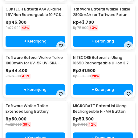
CUKTECH Baterai AAA Alkaline
Taffware Baterai Walkie Talkie
1.5V Non Rechargeable 10 PCS -
2800mAh for Taffware Pofung
Zi7
BF-UV82 - BL-8
Rp
45.300
Rp
43.700
Rp
77.900
42%
Rp
75.900
43%
+ Keranjang
+ Keranjang
Taffware Baterai Walkie Talkie
NITECORE Baterai Isi Ulang
1800mAh for UV-5R UV-5RA -
18650 Rechargeable Li-Ion 3.7V
BL-5
3400mAh 1PCS - NL1834
Rp
44.400
Rp
241.500
Rp
76.900
43%
Rp
330.900
28%
+ Keranjang
+ Keranjang
Taffware Walkie Talkie
MICROBATT Baterai Isi Ulang
Extended Long Battery
Rechargeable Ni-MH Button
3800mAh - BL-5
Top 1.2V AA-1000mAh
Rp
80.000
Rp
53.500
Rp
127.900
38%
Rp
91.900
42%
+ Keranjang
+ Keranjang