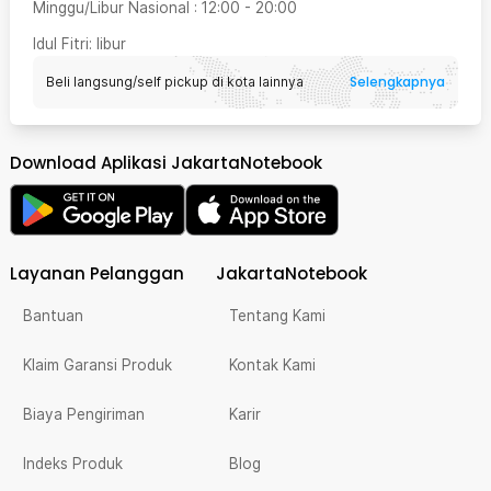
Minggu/Libur Nasional
:
12:00
-
20:00
Idul Fitri
: libur
Selengkapnya
Beli langsung/self pickup di kota lainnya
Download Aplikasi JakartaNotebook
Layanan Pelanggan
JakartaNotebook
Bantuan
Tentang Kami
Klaim Garansi Produk
Kontak Kami
Biaya Pengiriman
Karir
Indeks Produk
Blog