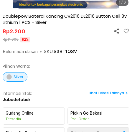
1 / 6
Doublepow Baterai Kancing CR2016 DL2016 Button Cell 3V
Lithium 1 PCS
-
Silver
Rp
2.200
Rp
11.900
82
%
Belum ada ulasan
•
SKU
S3BT1QSV
Pilihan Warna:
Silver
Lihat
Lokasi Lainnya
Informasi Stok:
Jabodetabek
Gudang Online
Pick n Go Bekasi
Tersedia
Pre-Order