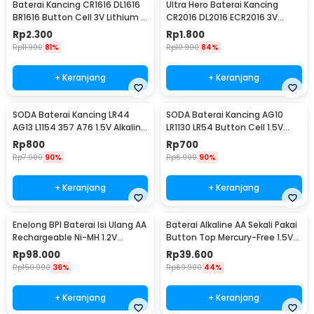
Baterai Kancing CR1616 DL1616
Ultra Hero Baterai Kancing
BR1616 Button Cell 3V Lithium 1
CR2016 DL2016 ECR2016 3V
PCS
Lithium 1 PCS
Rp
2.300
Rp
1.800
Rp
11.900
81%
Rp
10.900
84%
+ Keranjang
+ Keranjang
SODA Baterai Kancing LR44
SODA Baterai Kancing AG10
AG13 L1154 357 A76 1.5V Alkaline
LR1130 LR54 Button Cell 1.5V
1 PCS
Alkaline 1 PCS
Rp
800
Rp
700
Rp
7.900
90%
Rp
6.900
90%
+ Keranjang
+ Keranjang
Enelong BPI Baterai Isi Ulang AA
Baterai Alkaline AA Sekali Pakai
Rechargeable Ni-MH 1.2V
Button Top Mercury-Free 1.5V
2700mAh 4 PCS
10 PCS - Zi5
Rp
98.000
Rp
39.600
Rp
150.900
36%
Rp
69.900
44%
+ Keranjang
+ Keranjang