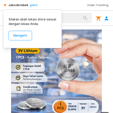
Jabodetabek
ganti
Order Tracking
Alat Kopi
Silakan ubah lokasi store sesuai
dengan lokasi Anda.
Mengerti