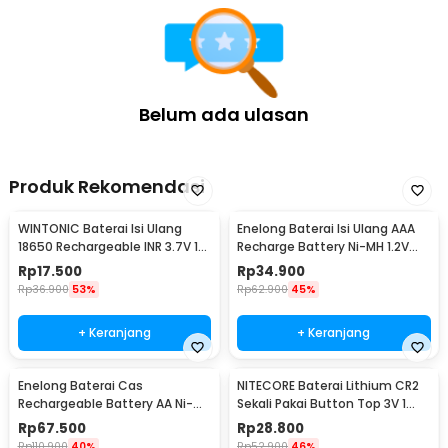
Belum ada ulasan
Produk Rekomendasi
WINTONIC Baterai Isi Ulang
Enelong Baterai Isi Ulang AAA
18650 Rechargeable INR 3.7V 1
Recharge Battery Ni-MH 1.2V
PCS 2200mAh
900mAh 4 PCS - HR4
Rp
17.500
Rp
34.900
Rp
36.900
53%
Rp
62.900
45%
+ Keranjang
+ Keranjang
Enelong Baterai Cas
NITECORE Baterai Lithium CR2
Rechargeable Battery AA Ni-MH
Sekali Pakai Button Top 3V 1
1.2V 2100mAh 4 PCS - HR6
PCS - CR2
Rp
67.500
Rp
28.800
Rp
110.900
40%
Rp
52.900
46%