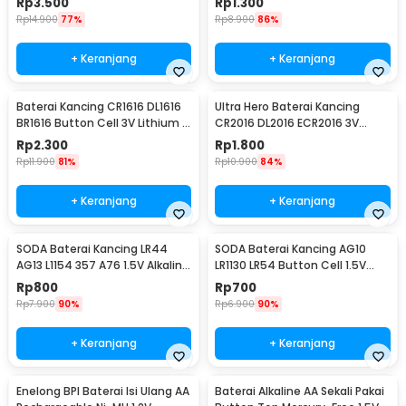
Rp
3.500
Rp
1.300
Rp
14.900
77%
Rp
8.900
86%
+ Keranjang
+ Keranjang
Baterai Kancing CR1616 DL1616
Ultra Hero Baterai Kancing
BR1616 Button Cell 3V Lithium 1
CR2016 DL2016 ECR2016 3V
PCS
Lithium 1 PCS
Rp
2.300
Rp
1.800
Rp
11.900
81%
Rp
10.900
84%
+ Keranjang
+ Keranjang
SODA Baterai Kancing LR44
SODA Baterai Kancing AG10
AG13 L1154 357 A76 1.5V Alkaline
LR1130 LR54 Button Cell 1.5V
1 PCS
Alkaline 1 PCS
Rp
800
Rp
700
Rp
7.900
90%
Rp
6.900
90%
+ Keranjang
+ Keranjang
Enelong BPI Baterai Isi Ulang AA
Baterai Alkaline AA Sekali Pakai