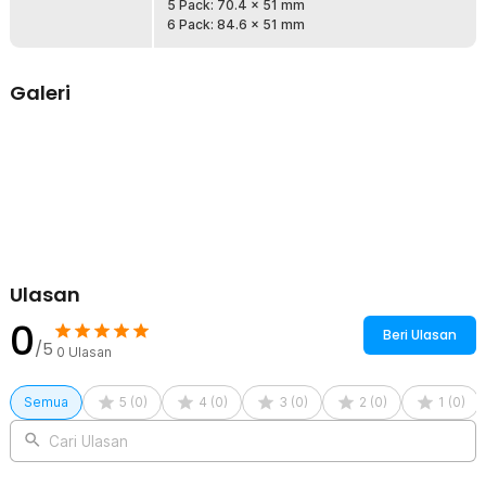
RC. Tinggal pasang dan langsung digunakan tanpa perlu modifikasi
5 Pack: 70.4 x 51 mm
tambahan. Solusi praktis untuk pengguna DIY maupun hobi
6 Pack: 84.6 x 51 mm
profesional.
Ni-MH Rechargeable
Galeri
Dengan teknologi Nickel Metal Hydride (Ni-MH), baterai ini aman,
bebas efek memori, dan lebih ramah lingkungan dibanding baterai
sekali pakai. Bisa diisi ulang hingga ratusan kali, menghemat biaya
dan mengurangi limbah elektronik. Cocok untuk penggunaan jangka
panjang.
Desain Susun Rapi
Setiap pack disusun dalam satu baris horizontal yang memudahkan
pemasangan di ruang terbatas. Bungkus plastik pelindung menjaga
keamanan dan ketahanan fisik baterai saat digunakan. Menjamin
koneksi antar sel tetap kuat dan efisien.
Ulasan
0
Kelengkapan Produk
Beri Ulasan
/5
0
Ulasan
Rincian yang Anda dapatkan untuk pembelian produk ini:
1 x Doublepow Baterai Pack RC Toy DIY Battery AA Ni-MH SM
Semua
5
(
0
)
4
(
0
)
3
(
0
)
2
(
0
)
1
(
0
)
Plug 1200mAh - YZ1200
Cari Ulasan