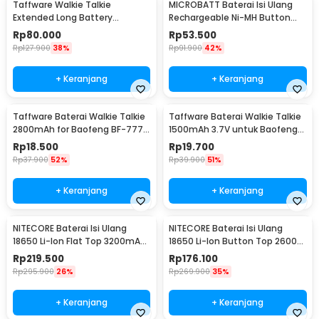
Taffware Walkie Talkie
MICROBATT Baterai Isi Ulang
Extended Long Battery
Rechargeable Ni-MH Button
3800mAh - BL-5
Top 1.2V AA-1000mAh
Rp
80.000
Rp
53.500
Rp
127.900
38%
Rp
91.900
42%
+ Keranjang
+ Keranjang
Taffware Baterai Walkie Talkie
Taffware Baterai Walkie Talkie
2800mAh for Baofeng BF-777S
1500mAh 3.7V untuk Baofeng
666S 888S
BF-UV3R - BL-3
Rp
18.500
Rp
19.700
Rp
37.900
52%
Rp
39.900
51%
+ Keranjang
+ Keranjang
NITECORE Baterai Isi Ulang
NITECORE Baterai Isi Ulang
18650 Li-Ion Flat Top 3200mAh
18650 Li-Ion Button Top 2600
3.7V 1 PCS - NL1832
mAh 3.7V 1 PCS - NL1826
Rp
219.500
Rp
176.100
Rp
295.900
26%
Rp
269.900
35%
+ Keranjang
+ Keranjang