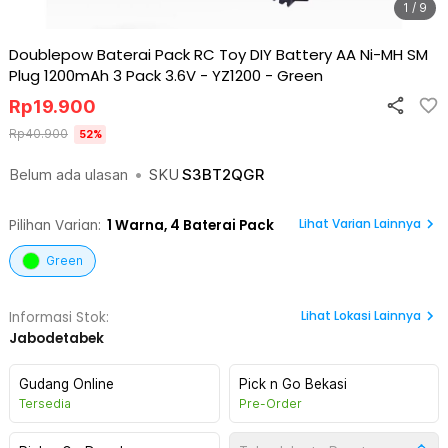
1 / 9
Doublepow Baterai Pack RC Toy DIY Battery AA Ni-MH SM
Plug 1200mAh 3 Pack 3.6V - YZ1200
-
Green
Rp
19.900
Rp
40.900
52
%
Belum ada ulasan
•
SKU
S3BT2QGR
Lihat Varian Lainnya
Pilihan Varian:
1
Warna,
4 Baterai Pack
Green
Lihat
Lokasi Lainnya
Informasi Stok:
Jabodetabek
Gudang Online
Pick n Go Bekasi
Tersedia
Pre-Order