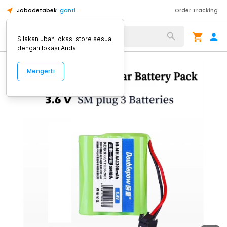
Jabodetabek
ganti
Order Tracking
Alat Kopi
Silakan ubah lokasi store sesuai
dengan lokasi Anda.
Mengerti