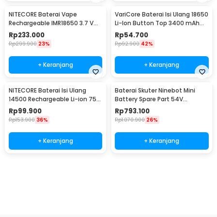
NITECORE Baterai Vape
VariCore Baterai Isi Ulang 18650
Rechargeable IMR18650 3.7 V
Li-Ion Button Top 3400 mAh
3100mAh 1 PCS
3.7V 1 PCS 3400mAh
Rp
233.000
Rp
54.700
Rp
299.900
23%
Rp
92.900
42%
+ Keranjang
+ Keranjang
NITECORE Baterai Isi Ulang
Baterai Skuter Ninebot Mini
14500 Rechargeable Li-ion 750
Battery Spare Part 54V
mAh 3.6 V 1PC - NL1475R
4900mAh
Rp
99.900
Rp
793.100
Rp
153.900
36%
Rp
1.070.900
26%
+ Keranjang
+ Keranjang
Beli Sekarang