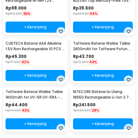
Rechargeable Ni-MH 1.2V
Button Top Mercury-Free 1.5V
2700mAh 4 PCS
10 PCS - Zi5
Rp
98.000
Rp
39.600
Rp
150.900
36%
Rp
69.900
44%
+ Keranjang
+ Keranjang
CUKTECH Baterai AAA Alkaline
Taffware Baterai Walkie Talkie
1.5V Non Rechargeable 10 PCS -
2800mAh for Taffware Pofung
Zi7
BF-UV82 - BL-8
Rp
45.300
Rp
43.700
Rp
77.900
42%
Rp
75.900
43%
+ Keranjang
+ Keranjang
Taffware Baterai Walkie Talkie
NITECORE Baterai Isi Ulang
1800mAh for UV-5R UV-5RA -
18650 Rechargeable Li-Ion 3.7V
BL-5
3400mAh 1PCS - NL1834
Rp
44.400
Rp
241.500
Rp
76.900
43%
Rp
330.900
28%
+ Keranjang
+ Keranjang