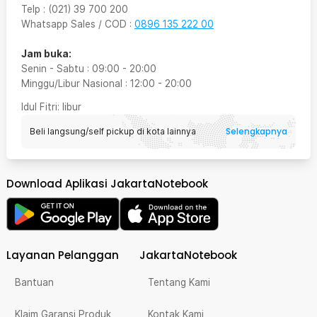
Telp
:
(021) 39 700 200
Whatsapp Sales / COD
:
0896 135 222 00
Jam buka:
Senin - Sabtu
:
09:00
-
20:00
Minggu/Libur Nasional
:
12:00
-
20:00
Idul Fitri
: libur
Selengkapnya
Beli langsung/self pickup di kota lainnya
Download Aplikasi JakartaNotebook
Layanan Pelanggan
JakartaNotebook
Bantuan
Tentang Kami
Klaim Garansi Produk
Kontak Kami