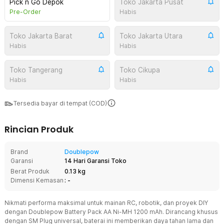
Pick n Go Depok
Toko Jakarta Pusat
Pre-Order
Habis
Toko Jakarta Barat
Toko Jakarta Utara
Habis
Habis
Toko Tangerang
Toko Cikupa
Habis
Habis
Tersedia bayar di tempat (COD)
Rincian Produk
Brand
Doublepow
Garansi
14 Hari Garansi Toko
Berat Produk
0.13 kg
Dimensi Kemasan
: -
Nikmati performa maksimal untuk mainan RC, robotik, dan proyek DIY
dengan Doublepow Battery Pack AA Ni-MH 1200 mAh. Dirancang khusus
dengan SM Plug universal, baterai ini memberikan daya tahan lama dan