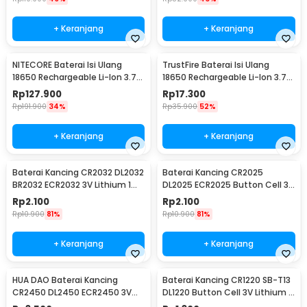
+ Keranjang
+ Keranjang
NITECORE Baterai Isi Ulang
TrustFire Baterai Isi Ulang
18650 Rechargeable Li-Ion 3.7V
18650 Rechargeable Li-Ion 3.7V
2300mAh 1PCS - NL1823
6000mAh 1PC - BRC18650
Rp
127.900
Rp
17.300
Rp
191.900
34%
Rp
35.900
52%
+ Keranjang
+ Keranjang
Baterai Kancing CR2032 DL2032
Baterai Kancing CR2025
BR2032 ECR2032 3V Lithium 1
DL2025 ECR2025 Button Cell 3V
PCS
Lithium 1 PCS
Rp
2.100
Rp
2.100
Rp
10.900
81%
Rp
10.900
81%
+ Keranjang
+ Keranjang
HUA DAO Baterai Kancing
Baterai Kancing CR1220 SB-T13
CR2450 DL2450 ECR2450 3V
DL1220 Button Cell 3V Lithium 1
Lithium 1 PCS
PCS