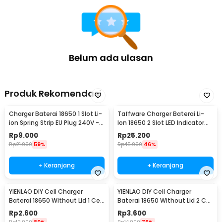
Belum ada ulasan
Produk Rekomendasi
Charger Baterai 18650 1 Slot Li-
Taffware Charger Baterai Li-
ion Spring Strip EU Plug 240V -
Ion 18650 2 Slot LED Indicator
TG-088
240V 1A - MTLC-04200-1000
Rp
9.000
Rp
25.200
Rp
21.900
59%
Rp
45.900
46%
+ Keranjang
+ Keranjang
YIENLAO DIY Cell Charger
YIENLAO DIY Cell Charger
Baterai 18650 Without Lid 1 Cell
Baterai 18650 Without Lid 2 Cell
- BC-001/2
- BC-001/2
Rp
2.600
Rp
3.600