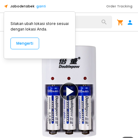
Jabodetabek
ganti
Order Tracking
Alat Kopi
Silakan ubah lokasi store sesuai
dengan lokasi Anda.
Mengerti