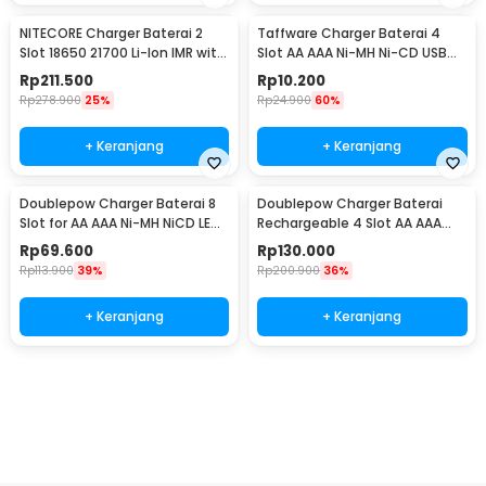
NITECORE Charger Baterai 2
Taffware Charger Baterai 4
Slot 18650 21700 Li-Ion IMR with
Slot AA AAA Ni-MH Ni-CD USB
LED Light - UI2
Plug - B-04
Rp
211.500
Rp
10.200
Rp
278.900
25%
Rp
24.900
60%
+ Keranjang
+ Keranjang
Doublepow Charger Baterai 8
Doublepow Charger Baterai
Slot for AA AAA Ni-MH NiCD LED
Rechargeable 4 Slot AA AAA
Light - DP-K18
with AA 4 PCS - DP-K11
Rp
69.600
Rp
130.000
Rp
113.900
39%
Rp
200.900
36%
+ Keranjang
+ Keranjang
Beli Sekarang