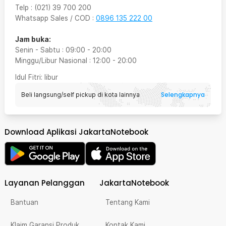
Telp
:
(021) 39 700 200
Whatsapp Sales / COD
:
0896 135 222 00
Jam buka:
Senin - Sabtu
:
09:00
-
20:00
Minggu/Libur Nasional
:
12:00
-
20:00
Idul Fitri
: libur
Selengkapnya
Beli langsung/self pickup di kota lainnya
Download Aplikasi JakartaNotebook
Layanan Pelanggan
JakartaNotebook
Bantuan
Tentang Kami
Klaim Garansi Produk
Kontak Kami