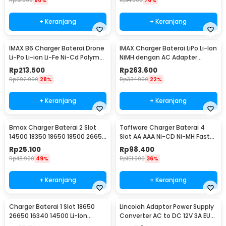
Rp
12.900
80%
Rp
14.900
76%
+ Keranjang
+ Keranjang
IMAX B6 Charger Baterai Drone
IMAX Charger Baterai LiPo Li-Ion
Li-Po Li-ion Li-Fe Ni-Cd Polymer
NiMH dengan AC Adapter
LCD 80W
Integrated - B6AC
Rp
213.500
Rp
263.600
Rp
292.900
28%
Rp
334.900
22%
+ Keranjang
+ Keranjang
Bmax Charger Baterai 2 Slot
Taffware Charger Baterai 4
14500 18350 18650 18500 26650
Slot AA AAA Ni-CD Ni-MH Fast
Li-Ion LED - BH-042100-02U
Charging LCD - C905W
Rp
25.100
Rp
98.400
Rp
48.900
49%
Rp
151.900
36%
+ Keranjang
+ Keranjang
Charger Baterai 1 Slot 18650
Lincoiah Adaptor Power Supply
26650 16340 14500 Li-Ion
Converter AC to DC 12V 3A EU
Spring Strip - NK-205
Plug - 1230