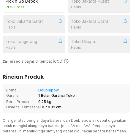
Pick n Go Depok
Toko Jakarta Pusat
Pre-Order
Habis
Toko Jakarta Barat
Toko Jakarta Utara
Habis
Habis
Toko Tangerang
Toko Cikupa
Habis
Habis
Tersedia bayar di tempat (COD)
Rincian Produk
Brand
Doublepow
Garansi
1 Bulan Garansi Toko
Berat Produk
0.25 kg
Dimensi Kemasan
8
x
7
x
12
cm
Charger atau pengisi daya baterai dari Doublepow ini dapat digunakan
untuk mengisi ulang daya baterai jenis AA dan AAA. Pengisi daya
batereai ini memiliki tiga slot yang dapat digunakan secara bersamaan.