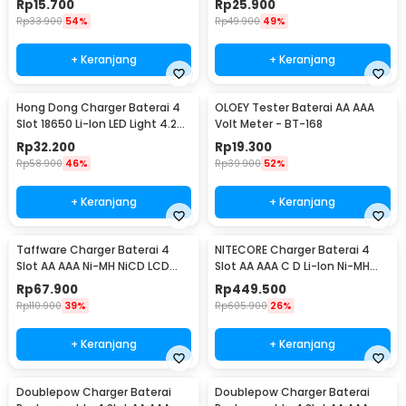
Rp
15.700
Rp
25.900
Rp
33.900
54%
Rp
49.900
49%
+ Keranjang
+ Keranjang
Hong Dong Charger Baterai 4
OLOEY Tester Baterai AA AAA
Slot 18650 Li-Ion LED Light 4.2V
Volt Meter - BT-168
1200mA - MS-404A
Rp
32.200
Rp
19.300
Rp
58.900
46%
Rp
39.900
52%
+ Keranjang
+ Keranjang
Taffware Charger Baterai 4
NITECORE Charger Baterai 4
Slot AA AAA Ni-MH NiCD LCD
Slot AA AAA C D Li-Ion Ni-MH
Display - C903W
LCD Display - UM4
Rp
67.900
Rp
449.500
Rp
110.900
39%
Rp
605.900
26%
+ Keranjang
+ Keranjang
Doublepow Charger Baterai
Doublepow Charger Baterai