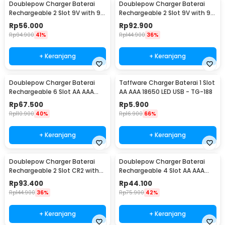
Doublepow Charger Baterai
Doublepow Charger Baterai
Rechargeable 2 Slot 9V with 9V
Rechargeable 2 Slot 9V with 9V
1 PCS - DP-B09
2 PCS - DP-B09
Rp
56.000
Rp
92.900
Rp
94.900
41%
Rp
144.900
36%
+ Keranjang
+ Keranjang
Doublepow Charger Baterai
Taffware Charger Baterai 1 Slot
Rechargeable 6 Slot AA AAA
AA AAA 18650 LED USB - TG-188
with AA 6 PCS - DP-B06
Rp
67.500
Rp
5.900
Rp
110.900
40%
Rp
16.900
66%
+ Keranjang
+ Keranjang
Doublepow Charger Baterai
Doublepow Charger Baterai
Rechargeable 2 Slot CR2 with
Rechargeable 4 Slot AA AAA
CR2 2 PCS - DP-K06
with AA 4 PCS - DP-U82
Rp
93.400
Rp
44.100
Rp
144.900
36%
Rp
75.900
42%
+ Keranjang
+ Keranjang