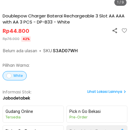
1 / 9
Doublepow Charger Baterai Rechargeable 3 Slot AA AAA
with AA 3 PCS - DP-B33
-
White
Rp
44.800
Rp
76.900
42
%
Belum ada ulasan
•
SKU
S3AD07WH
Pilihan Warna:
White
Lihat
Lokasi Lainnya
Informasi Stok:
Jabodetabek
Gudang Online
Pick n Go Bekasi
Tersedia
Pre-Order