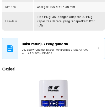
1200 mAh. Dengan begitu Anda dapat menggunakan langsung
Dimensi
Charger: 100 x 61 x 30 mm
baterai dan dapat mengisi daya kembali.
Tipe Plug: US (dengan Adaptor EU Plug)
Kelengkapan Produk
Lain-lain
Kapasitas Baterai yang Didapatkan: 1200
Rincian yang Anda dapatkan untuk pembelian produk ini:
mAh
1 x Doublepow Charger Baterai Rechargeable 3 Slot AA AAA -
DB-B33
3 x Baterai AA 1200 mAh
1 x Adaptor EU Plug
Buku Petunjuk Penggunaan
Doublepow Charger Baterai Rechargeable 3 Slot AA AAA
with AA 3 PCS - DP-B33
Galeri