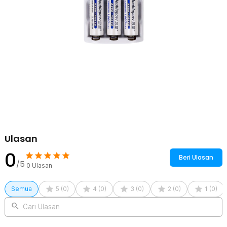
Ulasan
0
Beri Ulasan
/5
0
Ulasan
Semua
5
(
0
)
4
(
0
)
3
(
0
)
2
(
0
)
1
(
0
)
Cari Ulasan