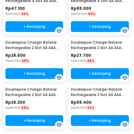
Rechargeable 4 Slot AA AAA
Rechargeable 4 Slot AA AAA
with AA 4 PCS - DP-B02
with AAA 4 PCS - DP-B02
Rp
47.100
Rp
65.000
Rp
79.900
42%
Rp
106.900
40%
+ Keranjang
+ Keranjang
Doublepow Charger Baterai
Doublepow Charger Baterai
Rechargeable 2 Slot AA AAA
Rechargeable 2 Slot AA AAA
with AAA 2 PCS - DP-B01
with AA 2 PCS - DP-B01 1200
Rp
26.600
Rp
27.700
Rp
50.900
48%
Rp
52.900
48%
+ Keranjang
+ Keranjang
Doublepow Charger Baterai
Doublepow Charger Baterai
Rechargeable 2 Slot AA AAA
Rechargeable 3 Slot AA AAA
with AA 2 PCS - DP-B01 800
with AAA 3 PCS - DP-B33
Rp
25.300
Rp
55.400
Rp
48.900
49%
Rp
93.900
42%
+ Keranjang
+ Keranjang