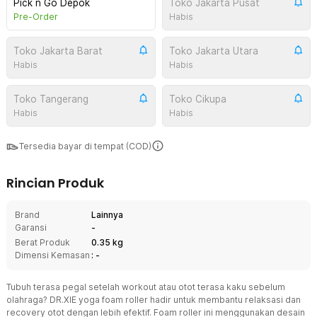
Pick n Go Depok
Toko Jakarta Pusat
Pre-Order
Habis
Toko Jakarta Barat
Toko Jakarta Utara
Habis
Habis
Toko Tangerang
Toko Cikupa
Habis
Habis
Tersedia bayar di tempat (COD)
Rincian Produk
Brand
Lainnya
Garansi
-
Berat Produk
0.35 kg
Dimensi Kemasan
: -
Tubuh terasa pegal setelah workout atau otot terasa kaku sebelum
olahraga? DR.XIE yoga foam roller hadir untuk membantu relaksasi dan
recovery otot dengan lebih efektif. Foam roller ini menggunakan desain