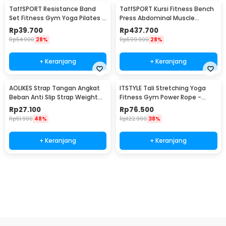
TaffSPORT Resistance Band
TaffSPORT Kursi Fitness Bench
Set Fitness Gym Yoga Pilates 11
Press Abdominal Muscle
PCS - YR2-11
Foldable - YC-300
Rp
39.700
Rp
437.700
Rp
54.900
28%
Rp
599.900
28%
+ Keranjang
+ Keranjang
AOLIKES Strap Tangan Angkat
ITSTYLE Tali Stretching Yoga
Beban Anti Slip Strap Weight
Fitness Gym Power Rope -
Lifting 2 PCS - 7635
P3PRO
Rp
27.100
Rp
76.500
Rp
51.900
48%
Rp
122.900
38%
+ Keranjang
+ Keranjang
Beli Sekarang