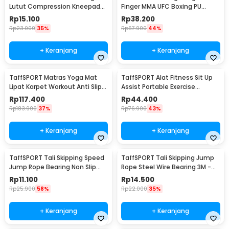
Lutut Compression Kneepad
Finger MMA UFC Boxing PU
Gym Fitness 1 PCS XL - SS7
Leather Gloves - FE-BO0027
Rp
15.100
Rp
38.200
Rp
23.000
35%
Rp
67.900
44%
+ Keranjang
+ Keranjang
TaffSPORT Matras Yoga Mat
TaffSPORT Alat Fitness Sit Up
Lipat Karpet Workout Anti Slip
Assist Portable Exercise
TPE 183x61cm - PROlite 60
Equipment - CM001
Rp
117.400
Rp
44.400
Rp
183.900
37%
Rp
76.900
43%
+ Keranjang
+ Keranjang
TaffSPORT Tali Skipping Speed
TaffSPORT Tali Skipping Jump
Jump Rope Bearing Non Slip
Rope Steel Wire Bearing 3M -
Sports Weight - JR05
D053
Rp
11.100
Rp
14.500
Rp
25.900
58%
Rp
22.000
35%
+ Keranjang
+ Keranjang