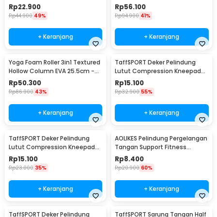
Pilates Latex Size M - Y66OR
Muscle - 068R2
Rp
22.900
Rp
56.100
Rp
44.900
49%
Rp
94.900
41%
+ Keranjang
+ Keranjang
Yoga Foam Roller 3in1 Textured
TaffSPORT Deker Pelindung
Hollow Column EVA 25.5cm -
Lutut Compression Kneepad
H0031
Gym Fitness 1 PCS M - SS7
Rp
50.300
Rp
15.100
Rp
86.900
43%
Rp
32.900
55%
+ Keranjang
+ Keranjang
TaffSPORT Deker Pelindung
AOLIKES Pelindung Pergelangan
Lutut Compression Kneepad
Tangan Support Fitness
Gym Fitness 1 PCS L - SS7
Olahraga - 1526
Rp
15.100
Rp
8.400
Rp
23.000
35%
Rp
20.900
60%
+ Keranjang
+ Keranjang
TaffSPORT Deker Pelindung
TaffSPORT Sarung Tangan Half