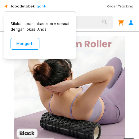
Jabodetabek
ganti
Order Tracking
Alat Kopi
Silakan ubah lokasi store sesuai
dengan lokasi Anda.
Mengerti