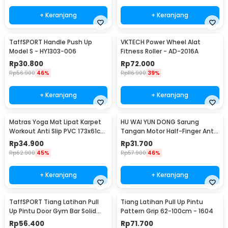
+ Keranjang
+ Keranjang
TaffSPORT Handle Push Up
VKTECH Power Wheel Alat
Model S - HY1303-006
Fitness Roller - AD-2016A
Rp
30.800
Rp
72.000
Rp
56.900
46%
Rp
116.900
39%
+ Keranjang
+ Keranjang
Matras Yoga Mat Lipat Karpet
HU WAI YUN DONG Sarung
Workout Anti Slip PVC 173x61cm
Tangan Motor Half-Finger Anti
- Q4
Slip Riding Glove L - HWYD
Rp
34.900
Rp
31.700
Rp
62.900
45%
Rp
57.900
46%
+ Keranjang
+ Keranjang
TaffSPORT Tiang Latihan Pull
Tiang Latihan Pull Up Pintu
Up Pintu Door Gym Bar Solid
Pattern Grip 62-100cm - 1604
Grip 62-100cm - HW139501
Rp
56.400
Rp
71.700