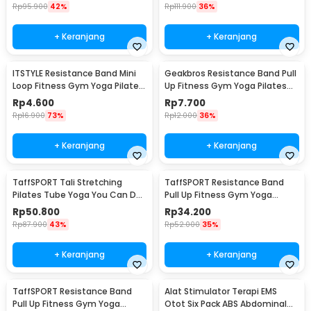
Rp
95.900
42%
Rp
111.900
36%
+ Keranjang
+ Keranjang
ITSTYLE Resistance Band Mini
Geakbros Resistance Band Pull
Loop Fitness Gym Yoga Pilates
Up Fitness Gym Yoga Pilates
Latex - ITS05
Karet TPR - GK-YG34
Rp
4.600
Rp
7.700
Rp
16.900
73%
Rp
12.000
36%
+ Keranjang
+ Keranjang
TaffSPORT Tali Stretching
TaffSPORT Resistance Band
Pilates Tube Yoga You Can Do
Pull Up Fitness Gym Yoga
It 11 Set - R11
Pilates Latex Size L - Y66OR
Rp
50.800
Rp
34.200
Rp
87.900
43%
Rp
52.000
35%
+ Keranjang
+ Keranjang
TaffSPORT Resistance Band
Alat Stimulator Terapi EMS
Pull Up Fitness Gym Yoga
Otot Six Pack ABS Abdominal