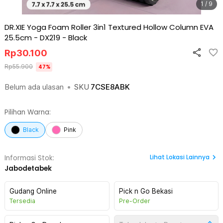
1 / 9
DR.XIE Yoga Foam Roller 3in1 Textured Hollow Column EVA
25.5cm - DX219
-
Black
Rp
30.100
Rp
55.900
47
%
Belum ada ulasan
•
SKU
7CSE8ABK
Pilihan Warna:
Black
Pink
Lihat
Lokasi Lainnya
Informasi Stok:
Jabodetabek
Gudang Online
Pick n Go Bekasi
Tersedia
Pre-Order