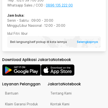
Telp
:
(021) 39 700 200
Whatsapp Sales / COD
:
0896 135 222 00
Jam buka:
Senin - Sabtu
:
09:00
-
20:00
Minggu/Libur Nasional
:
12:00
-
20:00
Idul Fitri
: libur
Selengkapnya
Beli langsung/self pickup di kota lainnya
Download Aplikasi JakartaNotebook
Layanan Pelanggan
JakartaNotebook
Bantuan
Tentang Kami
Klaim Garansi Produk
Kontak Kami