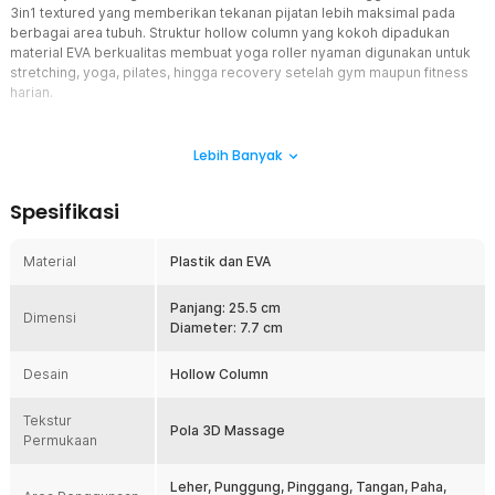
3in1 textured yang memberikan tekanan pijatan lebih maksimal pada
berbagai area tubuh. Struktur hollow column yang kokoh dipadukan
material EVA berkualitas membuat yoga roller nyaman digunakan untuk
stretching, yoga, pilates, hingga recovery setelah gym maupun fitness
harian.
Fitur
Lebih Banyak
3in1 Textured Deep Massage
Yoga foam roller ini hadir dengan tekstur 3in1 textured yang
Spesifikasi
membantu memberikan variasi tekanan pijatan pada otot tubuh.
Foam roller massage mampu membantu merilekskan area tegang
seperti punggung, paha, betis, dan pinggang setelah workout
Material
Plastik dan EVA
maupun olahraga intens. Yoga roller memberikan sensasi deep
tissue massage yang lebih optimal dibanding roller polos biasa.
Panjang: 25.5 cm
Roller massage sangat cocok digunakan untuk recovery otot
Dimensi
Diameter: 7.7 cm
setelah gym, fitness, maupun latihan harian.
Desain Hollow Column Lebih Kokoh
Desain
Hollow Column
Foam roller menggunakan struktur hollow column pada bagian
tengah sehingga yoga foam roller tetap kuat saat menerima
Tekstur
tekanan tubuh. Struktur ini membantu roller massage tidak mudah
Pola 3D Massage
Permukaan
penyok atau berubah bentuk untuk penggunaan jangka panjang.
Yoga roller terasa lebih ringan sehingga nyaman dibawa untuk
olahraga, gym, maupun latihan yoga di rumah. Foam roller juga lebih
Leher, Punggung, Pinggang, Tangan, Paha,