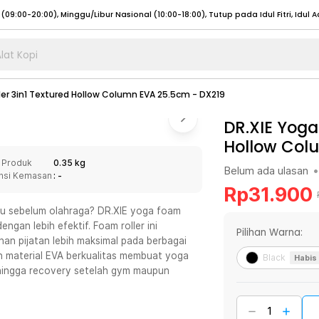
lat Kopi
umat (07:00 - 20:00), Sabtu - Minggu (08:00 - 20:00), Tutup pada Idul Fitri
Sele
ler 3in1 Textured Hollow Column EVA 25.5cm - DX219
:00 - 20:00), Sabtu - Minggu/ Libur Nasional (08:00 - 17:00)
Selengkapnya
:00 - 20:00), Sabtu - Minggu/ Libur Nasional (08:00 - 17:00)
DR.XIE Yoga
Selengkapnya
Hollow Col
 (09:00-20:00), Minggu/Libur Nasional (12:00-20:00), Tutup pada Idul Fitri
Sele
 Produk
0.35 kg
 (09:00-20:00), Minggu/Libur Nasional (12:00-20:00), Tutup pada Idul Fitri
Sele
Belum ada ulasan
•
nsi Kemasan
: -
Rp
31.900
ku sebelum olahraga? DR.XIE yoga foam
ngan lebih efektif. Foam roller ini
Pilihan Warna:
an pijatan lebih maksimal pada berbagai
umat (07:00 - 20:00), Sabtu - Minggu (08:00 - 20:00), Tutup pada Idul Fitri
Sele
n material EVA berkualitas membuat yoga
Black
Habis
, hingga recovery setelah gym maupun
:00 - 20:00), Sabtu - Minggu/ Libur Nasional (08:00 - 17:00)
Selengkapnya
:00 - 20:00), Sabtu - Minggu/ Libur Nasional (08:00 - 17:00)
Selengkapnya