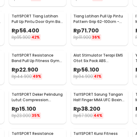
:
olumn EVA 25.5cm - DX219
TaffSPORT Tiang Latihan
Tiang Latihan Pull Up Pintu
Pull Up Pintu Door Gym Bar
Pattern Grip 62-100cm -
Solid Grip 62-100cm -
1604
Rp
56.400
Rp
71.700
HW139501
Rp
95.900
Rp
111.900
42%
36%
TaffSPORT Resistance
Alat Stimulator Terapi EMS
Band Pull Up Fitness Gym
Otot Six Pack ABS
Yoga Pilates Latex Size M -
Abdominal Muscle - 068R2
Rp
22.900
Rp
56.100
Y66OR
Rp
44.900
Rp
94.900
49%
41%
TaffSPORT Deker Pelindung
TaffSPORT Sarung Tangan
Lutut Compression
Half Finger MMA UFC Boxing
-
Kneepad Gym Fitness 1 PCS
PU Leather Gloves - FE-
Rp
15.100
Rp
38.200
XL - SS7
BO0027
Rp
23.000
Rp
67.900
35%
44%
TaffSPORT Resistance
TaffSPORT Kursi Fitness