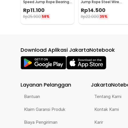
Speed Jump Rope Bearing
Jump Rope Steel Wire
Non Slip Sports Weight -
Bearing 3M - D053
Rp
11.100
Rp
14.500
JR05
Rp
25.900
Rp
22.000
58%
35%
Download Aplikasi JakartaNotebook
Layanan Pelanggan
JakartaNoteb
Bantuan
Tentang Kami
Klaim Garansi Produk
Kontak Kami
Biaya Pengiriman
Karir