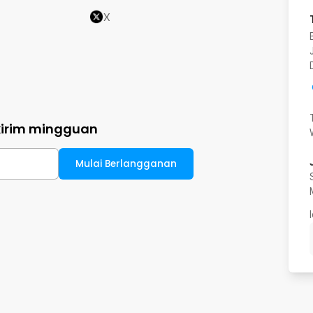
X
kirim mingguan
Mulai Berlangganan