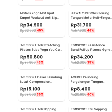
Rincian yang Anda dapatkan untuk pembelian produk ini
1 x DR.XIE Yoga Foam Roller 3in1 Textured Hollow C
Matras Yoga Mat Lipat
HU WAI YUN DONG Sarung
Karpet Workout Anti Slip
Tangan Motor Half-Finger
PVC 173x61cm - Q4
Anti Slip Riding Glove L -
Rp
34.900
Rp
31.700
HWYD
Rp
62.900
Rp
57.900
45%
46%
TaffSPORT Tali Stretching
TaffSPORT Resistance
Pilates Tube Yoga You Can
Band Pull Up Fitness Gym
Do It 11 Set - R11
Yoga Pilates Latex Size L -
Rp
50.800
Rp
34.200
Y66OR
Rp
87.900
Rp
52.000
43%
35%
TaffSPORT Deker Pelindung
AOLIKES Pelindung
Lutut Compression
Pergelangan Tangan
Kneepad Gym Fitness 1 PCS
Support Fitness Olahraga 
Rp
15.100
Rp
8.400
L - SS7
1526
Rp
23.000
Rp
20.900
35%
60%
TaffSPORT Tali Skipping
TaffSPORT Tali Skipping