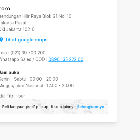
Toko
Bendungan Hilir Raya Blok G1 No. 10
Jakarta Pusat
DKI Jakarta
10210
Lihat google maps
Telp
:
(021) 39 700 200
Whatsapp Sales / COD
:
0896 135 222 00
Jam buka:
Senin - Sabtu
:
09:00
-
20:00
Minggu/Libur Nasional
:
12:00
-
20:00
Idul Fitri
: libur
Selengkapnya
Beli langsung/self pickup di kota lainnya