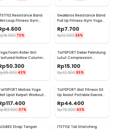
ITSTYLE Resistance Band
Geakbros Resistance Band
Mini Loop Fitness Gym
Pull Up Fitness Gym Yoga
Yoga Pilates Latex - ITS05
Pilates Karet TPR - GK-
Rp
4.600
Rp
7.700
YG34
Rp
16.900
Rp
12.000
73%
36%
Yoga Foam Roller 3in1
TaffSPORT Deker Pelindung
Textured Hollow Column
Lutut Compression
EVA 25.5cm - H0031
Kneepad Gym Fitness 1 PCS
Rp
50.300
Rp
15.100
M - SS7
Rp
86.900
Rp
32.900
43%
55%
TaffSPORT Matras Yoga
TaffSPORT Alat Fitness Sit
Mat Lipat Karpet Workout
Up Assist Portable Exercise
Anti Slip TPE 183x61cm -
Equipment - CM001
Rp
117.400
Rp
44.400
PROlite 60
Rp
183.900
Rp
76.900
37%
43%
AOLIKES Strap Tangan
ITSTYLE Tali Stretching