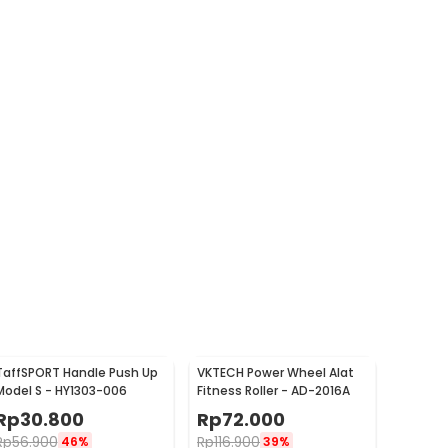
TaffSPORT Handle Push Up
VKTECH Power Wheel Alat
Model S - HY1303-006
Fitness Roller - AD-2016A
Rp
30.800
Rp
72.000
Rp
56.900
Rp
116.900
46%
39%