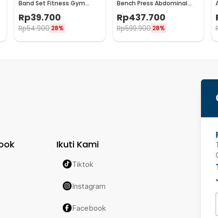
Band Set Fitness Gym
Bench Press Abdominal
Yoga Pilates 11 PCS - YR2-11
Muscle Foldable - YC-300
Rp
39.700
Rp
437.700
Rp
54.900
Rp
599.900
28%
28%
ook
Ikuti Kami
Tiktok
Instagram
Facebook