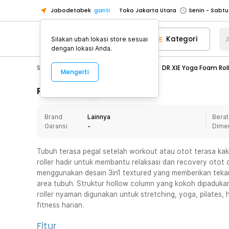
Jabodetabek
ganti
Toko Jakarta Utara
Toko Tangerang
Kategori
A
Silakan ubah lokasi store sesuai
Toko Cikupa
dengan lokasi Anda.
Pick n Go Jakarta Barat
Senin - J
Sport & Outdoor
Fitness & Yoga
DR.XIE Yoga Foam Rol
Mengerti
Pick n Go Bekasi
Senin - Jumat (08
Pick n Go Depok
Senin - Jumat (08
Rincian Produk
Toko Jakarta Pusat
Senin - Sabtu
Brand
Lainnya
Berat
Toko Jakarta Barat
Senin - Sabtu
Garansi
-
Dime
Toko Jakarta Utara
Toko Tangerang
Tubuh terasa pegal setelah workout atau otot terasa ka
roller hadir untuk membantu relaksasi dan recovery otot de
Toko Cikupa
menggunakan desain 3in1 textured yang memberikan tekan
Pick n Go Jakarta Barat
Senin - J
area tubuh. Struktur hollow column yang kokoh dipaduka
roller nyaman digunakan untuk stretching, yoga, pilates
Pick n Go Bekasi
Senin - Jumat (08
fitness harian.
Pick n Go Depok
Senin - Jumat (08
Fitur