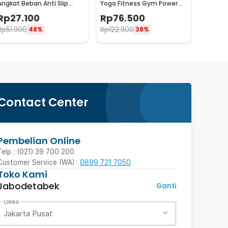
Angkat Beban Anti Slip
Yoga Fitness Gym Power
Strap Weight Lifting 2 PCS -
Rope - P3PRO
Rp
27.100
Rp
76.500
7635
Rp
51.900
Rp
122.900
48%
38%
Contact Center
Pembelian Online
Telp : (021) 39 700 200
Customer Service (WA) :
0899 721 7050
Toko Kami
Jabodetabek
Ganti
Lokasi
Jakarta Pusat