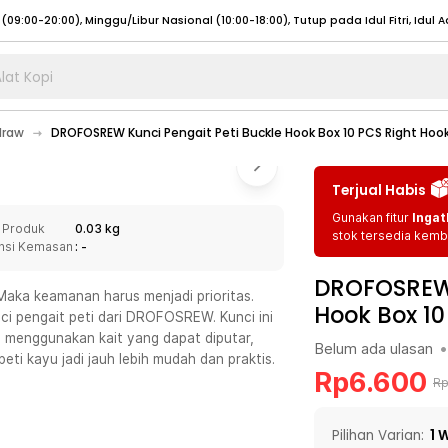
lat Kopi
umat (07:00 - 20:00), Sabtu - Minggu (08:00 - 20:00), Tutup pada Idul Fitri
Sele
draw
DROFOSREW Kunci Pengait Peti Buckle Hook Box 10 PCS Right Hook
:00 - 20:00), Sabtu - Minggu/ Libur Nasional (08:00 - 17:00)
Selengkapnya
:00 - 20:00), Sabtu - Minggu/ Libur Nasional (08:00 - 17:00)
Selengkapnya
Terjual Habis
 (09:00-20:00), Minggu/Libur Nasional (12:00-20:00), Tutup pada Idul Fitri
Sele
Gunakan fitur
Ingat
 Produk
0.03 kg
 (09:00-20:00), Minggu/Libur Nasional (12:00-20:00), Tutup pada Idul Fitri
Sele
stok tersedia kemba
nsi Kemasan
: -
DROFOSREW 
aka keamanan harus menjadi prioritas.
Hook Box 10
i pengait peti dari DROFOSREW. Kunci ini
 menggunakan kait yang dapat diputar,
Belum ada ulasan
•
umat (07:00 - 20:00), Sabtu - Minggu (08:00 - 20:00), Tutup pada Idul Fitri
Sele
ti kayu jadi jauh lebih mudah dan praktis.
Rp
6.600
:00 - 20:00), Sabtu - Minggu/ Libur Nasional (08:00 - 17:00)
Selengkapnya
R
:00 - 20:00), Sabtu - Minggu/ Libur Nasional (08:00 - 17:00)
Selengkapnya
Pilihan Varian:
1
W