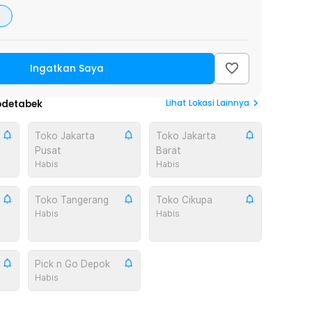
Ingatkan Saya
Lihat
Lokasi Lainnya
odetabek
Toko Jakarta
Toko Jakarta
Pusat
Barat
Habis
Habis
Toko Tangerang
Toko Cikupa
Habis
Habis
Pick n Go Depok
Habis