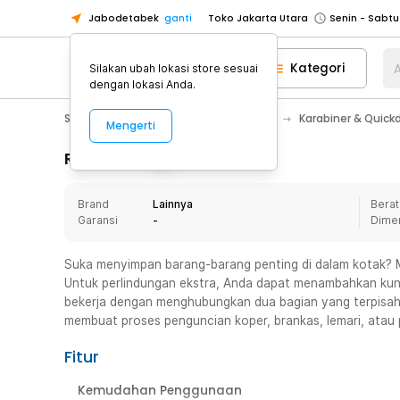
Jabodetabek
ganti
Toko Jakarta Utara
Toko Tangerang
Kategori
A
Silakan ubah lokasi store sesuai
Toko Cikupa
dengan lokasi Anda.
Pick n Go Jakarta Barat
Senin - J
Sport & Outdoor
Camping & Hiking
Karabiner & Quick
Mengerti
Pick n Go Bekasi
Senin - Jumat (08
Pick n Go Depok
Senin - Jumat (08
Rincian Produk
Toko Jakarta Pusat
Senin - Sabtu
Brand
Lainnya
Berat
Toko Jakarta Barat
Senin - Sabtu
Garansi
-
Dime
Toko Jakarta Utara
Toko Tangerang
Suka menyimpan barang-barang penting di dalam kotak? M
Untuk perlindungan ekstra, Anda dapat menambahkan kunc
Toko Cikupa
bekerja dengan menghubungkan dua bagian yang terpisah
Pick n Go Jakarta Barat
Senin - J
membuat proses penguncian koper, brankas, lemari, atau pe
Pick n Go Bekasi
Senin - Jumat (08
Fitur
Pick n Go Depok
Senin - Jumat (08
Kemudahan Penggunaan