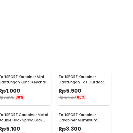
TaffSPORT Karabiner Mini
TaffSPORT Karabiner
Gantungan Kunci Keychain
Gantungan Tas Outdoor
Hanging Buckle - AT10
Quickdraw Aluminium Alloy
Rp
1.000
Rp
5.900
- AT76
Rp
7.900
Rp
16.900
88%
66%
TaffSPORT Carabiner Metal
TaffSPORT Karabiner
Double Hook Spring Lock
Carabiner Aluminium
Gantungan Kunci 50kg -
Gantungan Kunci EDC
Rp
5.100
Rp
3.300
AT17
Outdoor 7.5cm - 698