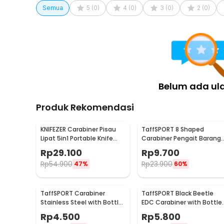
Semua
5
(
0
)
4
(
0
)
3
(
0
)
2
(
0
)
Belum ada ul
Produk Rekomendasi
KNIFEZER Carabiner Pisau
TaffSPORT 8 Shaped
Lipat 5in1 Portable Knife
Carabiner Pengait Barang
Survival Tool EDC - ED30
Multifungsi 1 PCS - AT30
Rp
29.100
Rp
9.700
Rp
54.900
Rp
23.900
47%
60%
TaffSPORT Carabiner
TaffSPORT Black Beetle
Stainless Steel with Bottle
EDC Carabiner with Bottle
Opener - ED25
Opener - ED11
Rp
4.500
Rp
5.800