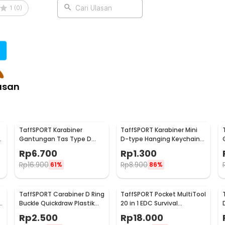
1
(
0
)
Cari Ulasan
asan
TaffSPORT Karabiner
TaffSPORT Karabiner Mini
Gantungan Tas Type D
D-type Hanging Keychain
Quickdraw Outdoor
EDC Outdoor Metal - AT36
Rp
6.700
Rp
1.300
Aluminium - AT12
Rp
16.900
Rp
8.900
61%
86%
TaffSPORT Carabiner D Ring
TaffSPORT Pocket MultiTool
Buckle Quickdraw Plastik
20 in 1 EDC Survival
Tactical Outdoor - AT35
Keychain Tool - ED26
Rp
2.500
Rp
18.000