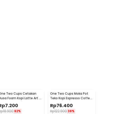
One Two Cups Cetakan
One Two Cups Moka Pot
Busa Foam Kopi Latte Art 16
Teko Kopi Espresso Coffee
PCS - JJYE01
Stovetop 6 Cup 300ml -
Rp
7.200
Rp
76.400
Z20
Rp
18.900
Rp
122.900
62%
38%