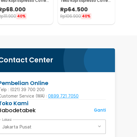
Teko Kopi Espresso Coffee
Teko Kopi Espresso Coffee
Maker Stovetop 4 Cup
Maker Stovetop 2 Cup
Rp
68.000
Rp
64.500
200ml - Z21
100ml - Z21
Rp
111.900
Rp
106.900
40%
40%
Contact Center
Pembelian Online
Telp : (021) 39 700 200
Customer Service (WA) :
0899 721 7050
Toko Kami
Jabodetabek
Ganti
Lokasi
Jakarta Pusat