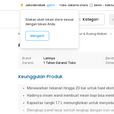
Jabodetabek
ganti
Toko Jakarta Utara
Toko Tangerang
Kategori
A
Silakan ubah lokasi store sesuai
Toko Cikupa
dengan lokasi Anda.
Pick n Go Jakarta Barat
Senin - J
Home Appliance
Perlengkapan Dapur & Ruang Makan
Mengerti
Pick n Go Bekasi
Senin - Jumat (08
Pick n Go Depok
Senin - Jumat (08
Rincian Produk
Toko Jakarta Pusat
Senin - Sabtu
Brand
Lainnya
Berat
Toko Jakarta Barat
Senin - Sabtu
Garansi
1 Tahun Garansi Toko
Dime
Toko Jakarta Utara
Toko Tangerang
Keunggulan Produk
Toko Cikupa
Menawarkan tekanan hingga 20 bar untuk hasil ekstr
Pick n Go Jakarta Barat
Senin - J
Hadirnya steam wand membuat mesin kopi bisa memb
Pick n Go Bekasi
Senin - Jumat (08
Kapasitas tangki 1.7 L memungkinkan untuk menyeduh
Pick n Go Depok
Senin - Jumat (08
Dilengkapi panel layar sentuh lengkap dengan icon