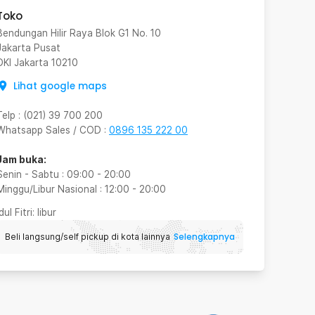
Toko
Bendungan Hilir Raya Blok G1 No. 10
Jakarta Pusat
DKI Jakarta
10210
Lihat google maps
Telp
:
(021) 39 700 200
Whatsapp Sales / COD
:
0896 135 222 00
Jam buka:
Senin - Sabtu
:
09:00
-
20:00
Minggu/Libur Nasional
:
12:00
-
20:00
Idul Fitri
: libur
Selengkapnya
Beli langsung/self pickup di kota lainnya