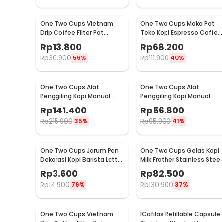
One Two Cups Vietnam
One Two Cups Moka Pot
Drip Coffee Filter Pot
Teko Kopi Espresso Coffee
Saringan Kopi 180ml 8Q -
Stovetop 4 Cup 200ml -
Rp
13.800
Rp
68.200
LC1
Z20
Rp
30.900
Rp
111.900
56%
40%
One Two Cups Alat
One Two Cups Alat
Penggiling Kopi Manual
Penggiling Kopi Manual
Coffee Grinder Wood 30g -
Coffee Grinder 160ml -
Rp
141.400
Rp
56.800
CW85532
CF012
Rp
215.900
Rp
95.900
35%
41%
One Two Cups Jarum Pen
One Two Cups Gelas Kopi
Dekorasi Kopi Barista Latte
Milk Frother Stainless Steel
Art Needle 13cm - F3F27
400ml - WZ0011
Rp
3.600
Rp
82.500
Rp
14.900
Rp
130.900
76%
37%
One Two Cups Vietnam
ICafilas Refillable Capsule