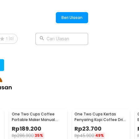
:
 Grinding 20 Bar 1350W - KA3125
Beri Ulasan
1
(
0
)
Cari Ulasan
asan
One Two Cups Coffee
One Two Cups Kertas
Portable Maker Manual
Penyaring Kopi Coffee Drip
Hand Press Espresso 300ml
Bag Paper Filter 50PCS -
Rp
189.200
Rp
23.700
- T35066
T111
Rp
286.900
Rp
45.900
35%
49%