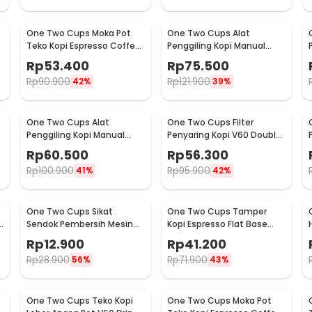
One Two Cups Moka Pot
One Two Cups Alat
Teko Kopi Espresso Coffee
Penggiling Kopi Manual
Stovetop 2 Cup 100ml -
Coffee Grinder Wood -
Rp
53.400
Rp
75.500
Z20
16290
Rp
90.900
Rp
121.900
42%
39%
One Two Cups Alat
One Two Cups Filter
Penggiling Kopi Manual
Penyaring Kopi V60 Double
Coffee Grinder Adjustable
Layer Coffee Filter - FS-40S
Rp
60.500
Rp
56.300
- RHNHA0176
Rp
100.900
Rp
95.900
41%
42%
One Two Cups Sikat
One Two Cups Tamper
Sendok Pembersih Mesin
Kopi Espresso Flat Base
Kopi Espresso 2in1 - 8809
Stainless Steel 51mm -
Rp
12.900
Rp
41.200
SS51
Rp
28.900
Rp
71.900
56%
43%
One Two Cups Teko Kopi
One Two Cups Moka Pot