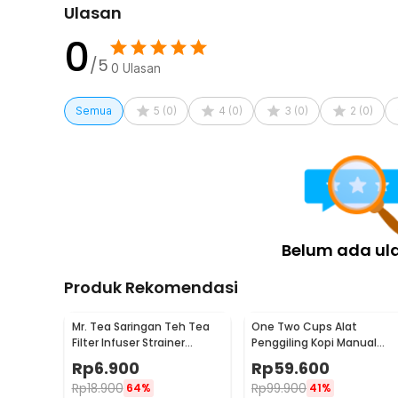
Ulasan
Rincian yang Anda dapatkan untuk pembelian produk ini
0
1 x DSP Mesin Kopi Espresso Coffee Maker Frothing
/5
1 x Spoon
0
Ulasan
1 x Filter 51 mm One Cup
1 x Filter 51 mm Double Cup (Sudah Terpasang)
Semua
5
(
0
)
4
(
0
)
3
(
0
)
2
(
0
)
1 x Dosing Ring Portafilter
1 x Portafilter
1 x Panduan Penggunaan
Belum ada ul
Produk Rekomendasi
Mr. Tea Saringan Teh Tea
One Two Cups Alat
Filter Infuser Strainer
Penggiling Kopi Manual
Chilling Man Silicon - MR03
Coffee Grinder Portable -
Rp
6.900
Rp
59.600
WFCG9800
Rp
18.900
Rp
99.900
64%
41%