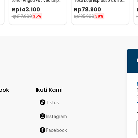
Leher Angsa Pot V60 Drip
Teko Kopi Espresso Coffee
Kettle 960ml - RF-15
Maker Stovetop 6 Cup
Rp
143.100
Rp
78.900
300ml - Z21
Rp
217.900
Rp
125.900
35%
38%
ook
Ikuti Kami
Tiktok
Instagram
Facebook