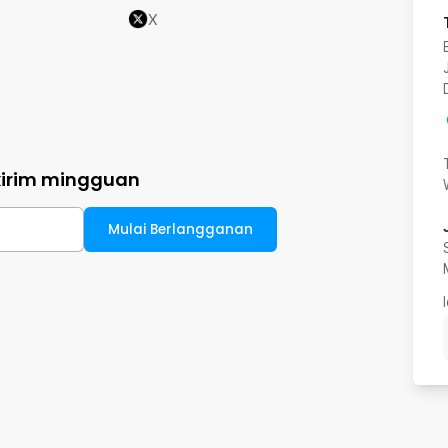
X
kirim mingguan
Mulai Berlangganan