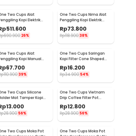
One Two Cups Alat
One Two Cups Nima Alat
Penggiling Kopi Elektrik
Penggiling Kopi Elektrik
Coffee Grinder Adjustable
Bumbu Coffee Grinder -
Rp
511.600
Rp
73.800
- 600N
NM-8300
Rp
690.900
Rp
118.900
26%
38%
One Two Cups Alat
One Two Cups Saringan
Penggiling Kopi Manual
Kopi Filter Cone Shaped
Coffee Grinder Adjustable
Coffee Dripper 1 PCS - K741
Rp
67.700
Rp
16.200
- CF4146
Rp
110.900
Rp
34.900
39%
54%
One Two Cups Silicone
One Two Cups Vietnam
Holder Mat Tamper Kopi
Drip Coffee Filter Pot
Espresso Barista - 0310
Saringan Kopi 124ml 7Q -
Rp
13.000
Rp
12.800
LC1
Rp
28.900
Rp
28.900
56%
56%
One Two Cups Moka Pot
One Two Cups Moka Pot