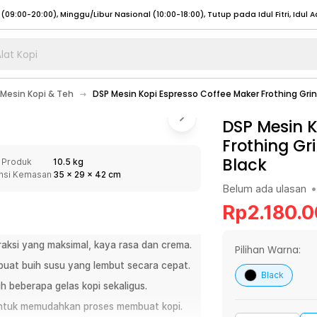
lat Kopi
umat (07:00 - 20:00), Sabtu - Minggu (08:00 - 20:00), Tutup pada Idul Fitri
Sele
Mesin Kopi & Teh
DSP Mesin Kopi Espresso Coffee Maker Frothing Grin
:00 - 20:00), Sabtu - Minggu/ Libur Nasional (08:00 - 17:00)
Selengkapnya
:00 - 20:00), Sabtu - Minggu/ Libur Nasional (08:00 - 17:00)
DSP Mesin K
Selengkapnya
Frothing Gr
 (09:00-20:00), Minggu/Libur Nasional (12:00-20:00), Tutup pada Idul Fitri
Sele
Black
 Produk
10.5 kg
 (09:00-20:00), Minggu/Libur Nasional (12:00-20:00), Tutup pada Idul Fitri
Sele
nsi Kemasan
35
x
29
x
42
cm
Belum ada ulasan
•
Rp
2.180.
aksi yang maksimal, kaya rasa dan crema.
umat (07:00 - 20:00), Sabtu - Minggu (08:00 - 20:00), Tutup pada Idul Fitri
Sele
Pilihan Warna:
uat buih susu yang lembut secara cepat.
:00 - 20:00), Sabtu - Minggu/ Libur Nasional (08:00 - 17:00)
Selengkapnya
Black
 beberapa gelas kopi sekaligus.
:00 - 20:00), Sabtu - Minggu/ Libur Nasional (08:00 - 17:00)
Selengkapnya
 untuk memudahkan proses membuat kopi.