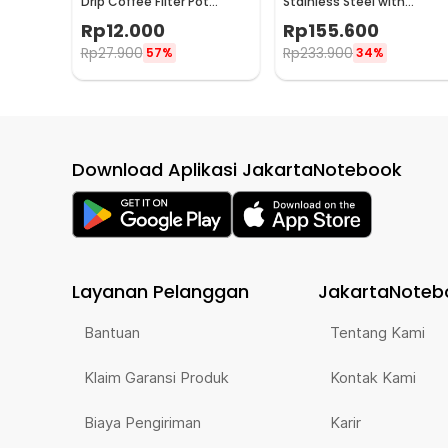
Drip Coffee Filter Pot
Stainless Steel with
Saringan Kopi 114ml 6Q -
Tamper for Nespresso -
Rp
12.000
Rp
155.600
LC1
F456
Rp
27.900
Rp
233.900
57%
34%
Download Aplikasi JakartaNotebook
Layanan Pelanggan
JakartaNoteb
Bantuan
Tentang Kami
Klaim Garansi Produk
Kontak Kami
Biaya Pengiriman
Karir