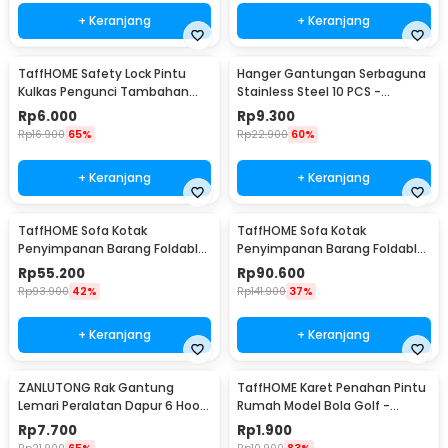
+ Keranjang
+ Keranjang
TaffHOME Safety Lock Pintu
Hanger Gantungan Serbaguna
Kulkas Pengunci Tambahan
Stainless Steel 10 PCS -
Tempel - S1843
M127105
Rp
6.000
Rp
9.300
Rp
16.900
65%
Rp
22.900
60%
+ Keranjang
+ Keranjang
TaffHOME Sofa Kotak
TaffHOME Sofa Kotak
Penyimpanan Barang Foldable
Penyimpanan Barang Foldable
Storage Box 30x30x30cm - L170
Storage Box 48x30x30cm - L170
Rp
55.200
Rp
90.600
Rp
93.900
42%
Rp
141.900
37%
+ Keranjang
+ Keranjang
ZANLUTONG Rak Gantung
TaffHOME Karet Penahan Pintu
Lemari Peralatan Dapur 6 Hook
Rumah Model Bola Golf -
Besi - 2137
HDS209
Rp
7.700
Rp
1.900