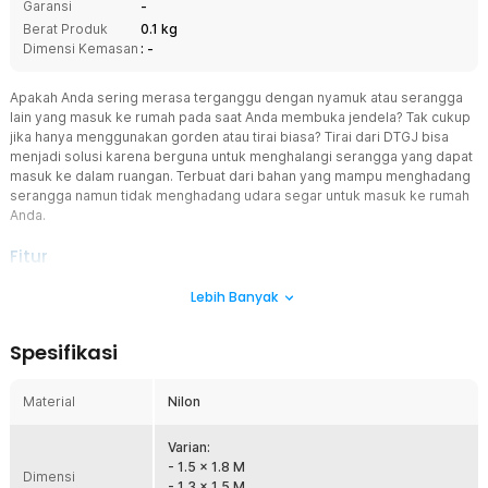
Garansi
-
Berat Produk
0.1 kg
Dimensi Kemasan
: -
Apakah Anda sering merasa terganggu dengan nyamuk atau serangga
lain yang masuk ke rumah pada saat Anda membuka jendela? Tak cukup
jika hanya menggunakan gorden atau tirai biasa? Tirai dari DTGJ bisa
menjadi solusi karena berguna untuk menghalangi serangga yang dapat
masuk ke dalam ruangan. Terbuat dari bahan yang mampu menghadang
serangga namun tidak menghadang udara segar untuk masuk ke rumah
Anda.
Fitur
Beri Perlindungan Tanpa Risiko
Lebih Banyak
Dibanding menggunakan obat atau semprotan serangga, tirai
nyamuk lebih aman digunakan. Tirai jendela anti nyamuk ini tidak
Spesifikasi
mengandung atau mengeluarkan zat kimia berbahaya yang dapat
membahayakan kesehatan. Kesehatan Anda dan keluarga pun akan
terjamin serta terlindungi dari gangguan nyamuk.
Material
Nilon
Sirkulasi Udara Tetap Lancar
Meskipun jaring-jaring tirai ini tersusun rapat, desain mesh tetap
Varian:
memungkinkan sirkulasi udara yang optimal di dalam ruangan. Ini
- 1.5 x 1.8 M
Dimensi
berarti Anda bisa menikmati suasana sejuk dan segar tanpa
- 1.3 x 1.5 M