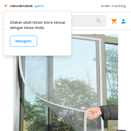
Jabodetabek
ganti
Order Tracking
Alat Kopi
Silakan ubah lokasi store sesuai
dengan lokasi Anda.
Mengerti