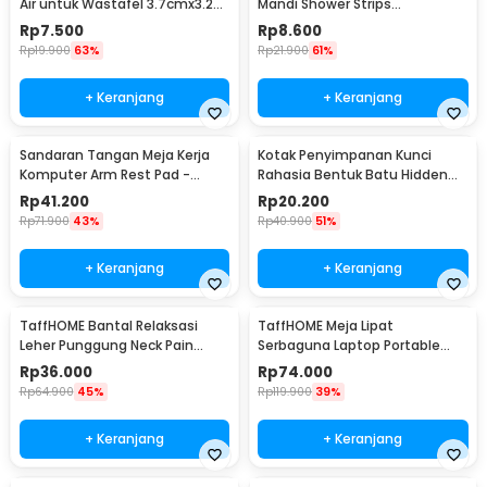
Air untuk Wastafel 3.7cmx3.2M
Mandi Shower Strips
- CN1222
20x380mm 6 PCS - TT-19
Rp
7.500
Rp
8.600
Rp
19.900
63%
Rp
21.900
61%
+ Keranjang
+ Keranjang
Sandaran Tangan Meja Kerja
Kotak Penyimpanan Kunci
Komputer Arm Rest Pad -
Rahasia Bentuk Batu Hidden
91526
Key Box - B0521
Rp
41.200
Rp
20.200
Rp
71.900
43%
Rp
40.900
51%
+ Keranjang
+ Keranjang
TaffHOME Bantal Relaksasi
TaffHOME Meja Lipat
Leher Punggung Neck Pain
Serbaguna Laptop Portable
Relief - HBF001
Desk Minimalist Design - BO60
Rp
36.000
Rp
74.000
Rp
64.900
45%
Rp
119.900
39%
+ Keranjang
+ Keranjang