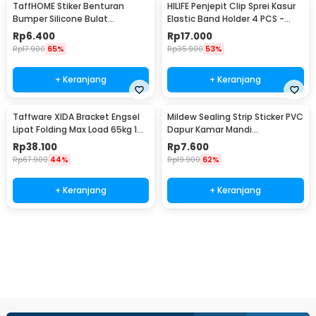
TaffHOME Stiker Benturan
HILIFE Penjepit Clip Sprei Kasur
Bumper Silicone Bulat
Elastic Band Holder 4 PCS -
Hemispherical 100 PCS - FZL10
200TC
Rp
6.400
Rp
17.000
Rp
17.900
65%
Rp
35.900
53%
+ Keranjang
+ Keranjang
Taffware XIDA Bracket Engsel
Mildew Sealing Strip Sticker PVC
Lipat Folding Max Load 65kg 14
Dapur Kamar Mandi
Inch 2 PCS - JM007
3.7cmx3.2M
Rp
38.100
Rp
7.600
Rp
67.900
44%
Rp
19.900
62%
+ Keranjang
+ Keranjang
Beli Sekarang