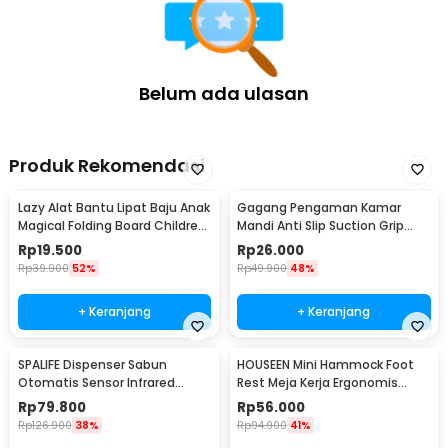
Belum ada ulasan
Produk Rekomendasi
Lazy Alat Bantu Lipat Baju Anak
Gagang Pengaman Kamar
Magical Folding Board Children
Mandi Anti Slip Suction Grip
Cloth - 002
Handle Safety - SG-188
Rp
19.500
Rp
26.000
Rp
39.900
52%
Rp
49.900
48%
+ Keranjang
+ Keranjang
SPALIFE Dispenser Sabun
HOUSEEN Mini Hammock Foot
Otomatis Sensor Infrared
Rest Meja Kerja Ergonomis
Stainless Steel 250ml - AD-03
Sandaran Kaki
Rp
79.800
Rp
56.000
Rp
126.900
38%
Rp
94.900
41%