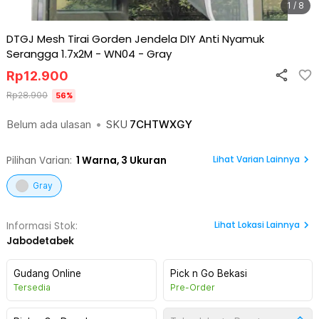
1 / 8
DTGJ Mesh Tirai Gorden Jendela DIY Anti Nyamuk
Serangga 1.7x2M - WN04
-
Gray
Rp
12.900
Rp
28.900
56
%
Belum ada ulasan
•
SKU
7CHTWXGY
Lihat Varian Lainnya
Pilihan Varian:
1
Warna,
3 Ukuran
Gray
Lihat
Lokasi Lainnya
Informasi Stok:
Jabodetabek
Gudang Online
Pick n Go Bekasi
Tersedia
Pre-Order