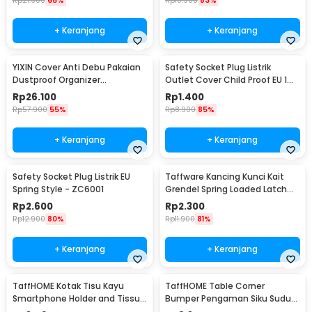
Rp
21.900
65%
Rp
10.900
83%
+ Keranjang
+ Keranjang
YIXIN Cover Anti Debu Pakaian
Safety Socket Plug Listrik
Dustproof Organizer
Outlet Cover Child Proof EU 1
60x30x110cm - PEVA
PCS
Rp
26.100
Rp
1.400
Rp
57.900
55%
Rp
8.900
85%
+ Keranjang
+ Keranjang
Safety Socket Plug Listrik EU
Taffware Kancing Kunci Kait
Spring Style - ZC6001
Grendel Spring Loaded Latch
Catch Hasp - KAK-J107
Rp
2.600
Rp
2.300
Rp
12.900
80%
Rp
11.900
81%
+ Keranjang
+ Keranjang
TaffHOME Kotak Tisu Kayu
TaffHOME Table Corner
Smartphone Holder and Tissue
Bumper Pengaman Siku Sudut
Box - ZJ05
Meja Silicone 10 PCS - FY21