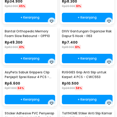
Rp
34.900
Rp
8.300
Rp
62.900
45%
Rp
20.900
61%
+ Keranjang
+ Keranjang
Bantal Orthopedic Memory
DIVV Gantungan Organizer Rak
Foam Slow Rebound - OPP10
Dapur 5 Hook - I163
Rp
49.300
Rp
7.400
Rp
82.900
41%
Rp
18.900
61%
+ Keranjang
+ Keranjang
AsyPets Sabuk Grippers Clip
RUGGIES Grip Anti Slip untuk
Penjepit Sprei Kasur 4 PCS -
Karpet 4 PCS - CWC553
PJP4
Rp
6.600
Rp
10.500
Rp
17.900
64%
Rp
24.900
58%
+ Keranjang
+ Keranjang
Sticker Adhesive PVC Penyerap
TaffHOME Stiker Anti Slip Kamar