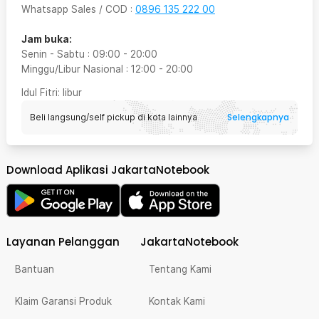
Whatsapp Sales / COD
:
0896 135 222 00
Jam buka:
Senin - Sabtu
:
09:00
-
20:00
Minggu/Libur Nasional
:
12:00
-
20:00
Idul Fitri
: libur
Selengkapnya
Beli langsung/self pickup di kota lainnya
Download Aplikasi JakartaNotebook
Layanan Pelanggan
JakartaNotebook
Bantuan
Tentang Kami
Klaim Garansi Produk
Kontak Kami