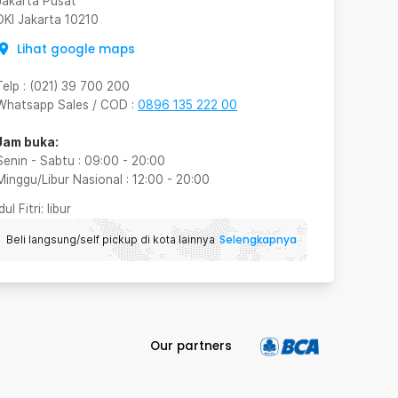
Jakarta Pusat
DKI Jakarta
10210
Lihat google maps
Telp
:
(021) 39 700 200
Whatsapp Sales / COD
:
0896 135 222 00
Jam buka:
Senin - Sabtu
:
09:00
-
20:00
Minggu/Libur Nasional
:
12:00
-
20:00
Idul Fitri
: libur
Selengkapnya
Beli langsung/self pickup di kota lainnya
Our partners