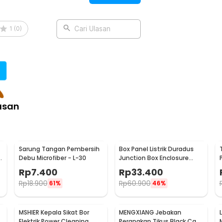
angga, lis ini juga membantu mengurangi
1
(
0
)
Cari Ulasan
produk, Anda mendapatkan perlindungan,
:
u Door Bottom Seal 93cm - DT4I
asan
Sarung Tangan Pembersih
Box Panel Listrik Duradus
Debu Microfiber - L-30
Junction Box Enclosure
Waterproof 158x90mm -
Rp
7.400
Rp
33.400
B1589
Rp
18.900
Rp
60.900
61%
46%
MSHIER Kepala Sikat Bor
MENGXIANG Jebakan
Elektrik Power Cleaning
Perangkap Tikus Black Cat