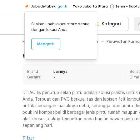
Jabodetabek
ganti
Toko Jakarta Utara
Toko Tangerang
Kategori
A
Silakan ubah lokasi store sesuai
Toko Cikupa
dengan lokasi Anda.
Pick n Go Jakarta Barat
Senin - J
Home Appliance
Perawatan Rumah
Perawatan Rumah
Mengerti
Pick n Go Bekasi
Senin - Jumat (08
Pick n Go Depok
Senin - Jumat (08
Rincian Produk
Toko Jakarta Pusat
Senin - Sabtu
Brand
Lainnya
Berat
Toko Jakarta Barat
Senin - Sabtu
Garansi
-
Dime
Toko Jakarta Utara
Toko Tangerang
DTIAO lis penutup selah pintu adalah solusi praktis unt
Anda. Terbuat dari PVC berkualitas dan lapisan felt lembut
Toko Cikupa
untuk mencegah masuknya debu, serangga, dan udara din
Pick n Go Jakarta Barat
Senin - J
pduk ini kompatibel di berbagai jenis pintu rumah maupu
alat khusus, cukup tempelkan pada bagian bawah pintu da
Pick n Go Bekasi
Senin - Jumat (08
sepanjang hari.
Pick n Go Depok
Senin - Jumat (08
Fitur