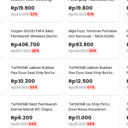
Head 3 PCS - DB003
Mousetrap 2 PCS - JB56
Rp
19.900
Rp
19.800
Rp
40.900
Rp
39.900
52%
51%
Youpin GOOD PAPA Sikat
Mijia Fuzz Trimmer Portable
Pembersih Wireless Electric
Lint Remover - MQXJQ01KL
Cleaning - CL99
Rp
406.700
Rp
93.900
Rp
557.900
Rp
145.900
28%
36%
TaffHOME Lakban Rubber
TaffHOME Lakban Rubber
Flex Door Seal Strip Bottom
Flex Door Seal Strip Bottom
Waterproof 25mmx5M -
Waterproof 35mmx5M -
Rp
10.300
Rp
12.500
TP39
TP39
Rp
24.900
Rp
28.900
59%
57%
TaffHOME Sikat Pembersih
TaffHOME Lis Strip Pintu
p
Kamar Mandi WC Dapur
Door Noise Insulation
Sponge Brush - 8211
Dusting Tape
Rp
6.200
Rp
11.000
5Mx9mmx9mm - KK-061
Rp
16.900
Rp
25.900
64%
58%