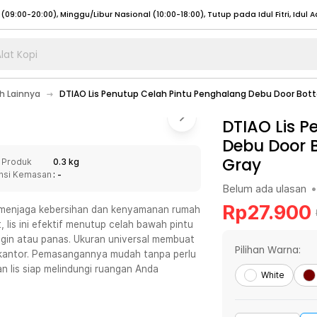
lat Kopi
umat (07:00 - 20:00), Sabtu - Minggu (08:00 - 20:00), Tutup pada Idul Fitri
Sele
 Lainnya
DTIAO Lis Penutup Celah Pintu Penghalang Debu Door Bot
:00 - 20:00), Sabtu - Minggu/ Libur Nasional (08:00 - 17:00)
Selengkapnya
:00 - 20:00), Sabtu - Minggu/ Libur Nasional (08:00 - 17:00)
DTIAO Lis P
Selengkapnya
Debu Door 
 (09:00-20:00), Minggu/Libur Nasional (12:00-20:00), Tutup pada Idul Fitri
Sele
Gray
 Produk
0.3 kg
 (09:00-20:00), Minggu/Libur Nasional (12:00-20:00), Tutup pada Idul Fitri
Sele
nsi Kemasan
: -
Belum ada ulasan
•
Rp
27.900
uk menjaga kebersihan dan kenyamanan rumah
, lis ini efektif menutup celah bawah pintu
gin atau panas. Ukuran universal membuat
umat (07:00 - 20:00), Sabtu - Minggu (08:00 - 20:00), Tutup pada Idul Fitri
Sele
Pilihan Warna:
n kantor. Pemasangannya mudah tanpa perlu
n lis siap melindungi ruangan Anda
:00 - 20:00), Sabtu - Minggu/ Libur Nasional (08:00 - 17:00)
Selengkapnya
White
:00 - 20:00), Sabtu - Minggu/ Libur Nasional (08:00 - 17:00)
Selengkapnya