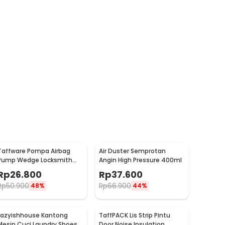
Taffware Pompa Airbag
Air Duster Semprotan
Pump Wedge Locksmith
Angin High Pressure 400ml
Tools Size L
Rp
26.800
Rp
37.600
Rp
50.900
Rp
66.900
48%
44%
Lazyishhouse Kantong
TaffPACK Lis Strip Pintu
Mesin Cuci Laundry Shoes
Door Noise Insulation