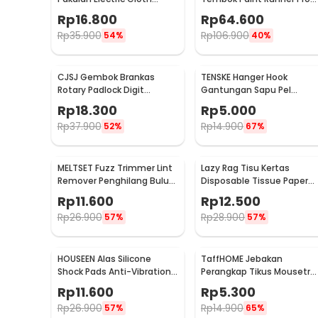
Fabric Shaver - FL-188
Roller - DY-526
Rp
16.800
Rp
64.600
Rp
35.900
Rp
106.900
54%
40%
CJSJ Gembok Brankas
TENSKE Hanger Hook
Rotary Padlock Digit
Gantungan Sapu Pel
Combination Padlock -
Multifungsi 1 PCS - GF-016
Rp
18.300
Rp
5.000
CH-209
Rp
37.900
Rp
14.900
52%
67%
MELTSET Fuzz Trimmer Lint
Lazy Rag Tisu Kertas
Remover Penghilang Bulu
Disposable Tissue Paper
Serat Kain - CV8805
Towel 1 Roll (50 Helai) -
Rp
11.600
Rp
12.500
MB104P
Rp
26.900
Rp
28.900
57%
57%
HOUSEEN Alas Silicone
TaffHOME Jebakan
Shock Pads Anti-Vibration
Perangkap Tikus Mousetra
Mats 4 PCS - NY522
Sensitive - ZL-2021
Rp
11.600
Rp
5.300
Rp
26.900
Rp
14.900
57%
65%