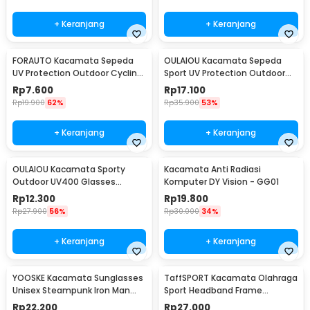
+ Keranjang
+ Keranjang
FORAUTO Kacamata Sepeda
OULAIOU Kacamata Sepeda
UV Protection Outdoor Cycling
Sport UV Protection Outdoor
Sunglasses - NJ747
Cycling Sunglasses - AJ1
Rp
7.600
Rp
17.100
Rp
19.900
62%
Rp
35.900
53%
+ Keranjang
+ Keranjang
OULAIOU Kacamata Sporty
Kacamata Anti Radiasi
Outdoor UV400 Glasses
Komputer DY Vision - GG01
Silicone Frame - 9837
Rp
12.300
Rp
19.800
Rp
27.900
56%
Rp
30.000
34%
+ Keranjang
+ Keranjang
YOOSKE Kacamata Sunglasses
TaffSPORT Kacamata Olahraga
Unisex Steampunk Iron Man
Sport Headband Frame
Tony Stark - 3023
Glasses - 9833
Rp
22.200
Rp
27.000