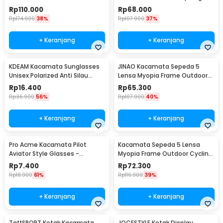
Sunglasses - X7
Rp
110.000
Rp
68.000
Rp
174.900
38%
Rp
107.900
37%
+ Keranjang
+ Keranjang
KDEAM Kacamata Sunglasses
JINAO Kacamata Sepeda 5
Unisex Polarized Anti Silau
Lensa Myopia Frame Outdoor
Outdoor UV200 KD156 - KD156
Cycling Sunglasses - 0089
Rp
16.400
Rp
65.300
Rp
36.900
56%
Rp
107.900
40%
+ Keranjang
+ Keranjang
Pro Acme Kacamata Pilot
Kacamata Sepeda 5 Lensa
Aviator Style Glasses -
Myopia Frame Outdoor Cycling
CC0744
Sunglasses - 0089
Rp
7.400
Rp
72.300
Rp
18.900
61%
Rp
116.900
39%
+ Keranjang
+ Keranjang
TaffSPORT Kotak Kacamata
JOCESTYLE Kotak Display