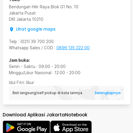
Bendungan Hilir Raya Blok G1 No. 10
Jakarta Pusat
DKI Jakarta
10210
Lihat google maps
Telp
:
(021) 39 700 200
Whatsapp Sales / COD
:
0896 135 222 00
Jam buka:
Senin - Sabtu
:
09:00
-
20:00
Minggu/Libur Nasional
:
12:00
-
20:00
Idul Fitri
: libur
Selengkapnya
Beli langsung/self pickup di kota lainnya
Download Aplikasi JakartaNotebook