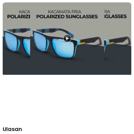
menyilaukan. Cara kerja lensa ini adalah dengan menyaring
gelombang cahaya dengan menyerap sebagian silau matahari yang
dipantulkan sambil membiarkan gelombang cahaya lain
melewatinya. Dengan lensa polarized, pantulan cahaya berkurang,
kejernihan visual meningkat dan mata tak mudah lelah saat
memakainya.
Material dengan Ketahanan Tinggi
Frame dari kacamata ini terbuat dari plastik TR yang memiliki
ketahanan tinggi terhadap benturan membuatnya lebih awet dan
tahan lama. Bagian lensanya terbuat dari polikarbonat yang tahan
goresan sehingga memberikan perlindungan maksimal untuk mata
Anda.
Perlindungan Sinar UV
Paparan sinar UV berlebih akan merusak mata Anda. Untuk
menguranginya, gunakan kacamata dengan UV protection untuk
perlindungan mata Anda. Kacamata hitam DUBERY menggunakan
lensa polikarbonat yang mampu memberikan perlindungan pada
mata Anda dari sinar UV. Mata Anda pun akan terlindungi secara
maksimal saat melakukan kegiatan di luar rumah.
Nyaman Digunakan
Bagian frame atau bingkainya terbuat dari material plastik TR yang
terkenal sangat ringan dan fleksibel. Ini membuat kacamata menjadi
Ulasan
nyaman saat digunakan tanpa menyebabkan tekanan pada hidung