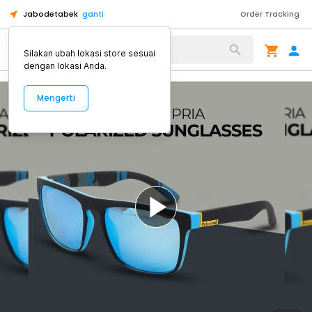
Jabodetabek
ganti
Order Tracking
Alat Kopi
Silakan ubah lokasi store sesuai
dengan lokasi Anda.
Mengerti