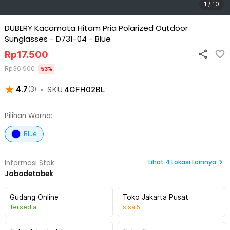
1 / 10
DUBERY Kacamata Hitam Pria Polarized Outdoor
Sunglasses - D731-04
-
Blue
Rp
17.500
Rp
36.900
53
%
•
SKU
4GFH02BL
4.7
(
3
)
Pilihan Warna:
Blue
Lihat
4
Lokasi Lainnya
Informasi Stok:
Jabodetabek
Gudang Online
Toko Jakarta Pusat
Tersedia
sisa
5