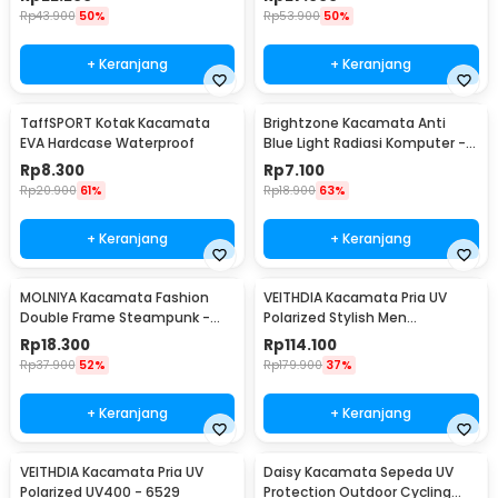
Rp
43.900
50%
Rp
53.900
50%
+ Keranjang
+ Keranjang
TaffSPORT Kotak Kacamata
Brightzone Kacamata Anti
EVA Hardcase Waterproof
Blue Light Radiasi Komputer -
E27
Rp
8.300
Rp
7.100
Rp
20.900
61%
Rp
18.900
63%
+ Keranjang
+ Keranjang
MOLNIYA Kacamata Fashion
VEITHDIA Kacamata Pria UV
Double Frame Steampunk -
Polarized Stylish Men
NE60
Sunglasses - 6588
Rp
18.300
Rp
114.100
Rp
37.900
52%
Rp
179.900
37%
+ Keranjang
+ Keranjang
VEITHDIA Kacamata Pria UV
Daisy Kacamata Sepeda UV
Polarized UV400 - 6529
Protection Outdoor Cycling