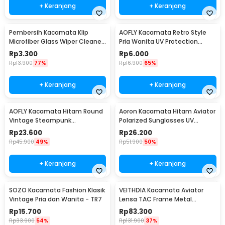
+ Keranjang
+ Keranjang
Pembersih Kacamata Klip
AOFLY Kacamata Retro Style
Microfiber Glass Wiper Cleaner
Pria Wanita UV Protection
Multifunction - TVA45
Sunglassses - 1125
Rp
3.300
Rp
6.000
Rp
13.900
77%
Rp
16.900
65%
+ Keranjang
+ Keranjang
AOFLY Kacamata Hitam Round
Aoron Kacamata Hitam Aviator
Vintage Steampunk
Polarized Sunglasses UV
Sunglasses
Protection - RB2132
Rp
23.600
Rp
26.200
Rp
45.900
49%
Rp
51.900
50%
+ Keranjang
+ Keranjang
SOZO Kacamata Fashion Klasik
VEITHDIA Kacamata Aviator
Vintage Pria dan Wanita - TR7
Lensa TAC Frame Metal
Polarized Sunglasses - V3088
Rp
15.700
Rp
83.300
Rp
33.900
54%
Rp
131.900
37%