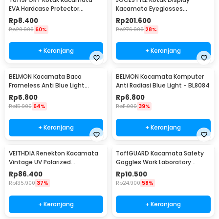
EVA Hardcase Protector
Kacamata Eyeglasses
Waterproof - JL-10028
Sunglasses Box 12 Slot - SWK78
Rp
8.400
Rp
201.600
Rp
20.900
60%
Rp
276.900
28%
+ Keranjang
+ Keranjang
BELMON Kacamata Baca
BELMON Kacamata Komputer
Frameless Anti Blue Light
Anti Radiasi Blue Light - BL8084
Reading Plus 1 - 641
Rp
5.800
Rp
6.800
Rp
15.900
64%
Rp
11.000
39%
+ Keranjang
+ Keranjang
VEITHDIA Renekton Kacamata
TaffGUARD Kacamata Safety
Vintage UV Polarized
Goggles Work Laboratory
Sunglasses - 2462
Eyewear - LE979
Rp
86.400
Rp
10.500
Rp
135.900
37%
Rp
24.900
58%
+ Keranjang
+ Keranjang