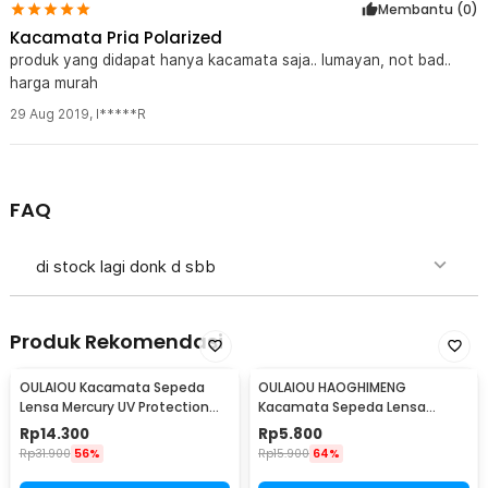
Membantu (
0
)
Kacamata Pria Polarized
produk yang didapat hanya kacamata saja.. lumayan, not bad..
harga murah
29 Aug 2019
,
I*****R
FAQ
di stock lagi donk d sbb
Produk Rekomendasi
OULAIOU Kacamata Sepeda
OULAIOU HAOGHIMENG
Lensa Mercury UV Protection
Kacamata Sepeda Lensa
Cycling Sunglasses - 9181
Mercury Cycling Outdoor Sport
Rp
14.300
Rp
5.800
- 3015
Rp
31.900
56%
Rp
15.900
64%