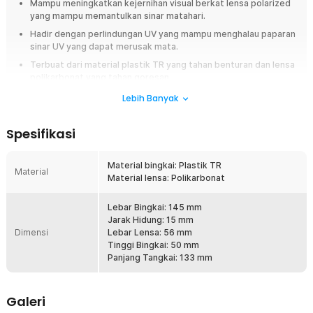
Mampu meningkatkan kejernihan visual berkat lensa polarized
yang mampu memantulkan sinar matahari.
Hadir dengan perlindungan UV yang mampu menghalau paparan
sinar UV yang dapat merusak mata.
Terbuat dari material plastik TR yang tahan benturan dan lensa
polikarbonat yang tahan goresan.
Bingkai kacamata hitam ringan sehingga tidak membuat hidung
Lebih Banyak
atau telinga sakit meski digunakan dalam durasi lama.
Spesifikasi
Overview
Tampil gaya dan terlindungi dari sinar matahari yang terik pada siang hari
Material bingkai: Plastik TR
dengan menggunakan kacamata hiram dari DUBERY. Kacamata hitam
Material
Material lensa: Polikarbonat
dilengkapi dengan perlindungan sinar UV dan lensa yang terpolarisasi.
Material yang digunakan juga kokoh dan tahan lama. Untuk
kenyamanannya tidak usah diragunakan karena bingkai yang digunakan
Lebar Bingkai: 145 mm
ringan dan nyaman di hidung dan telinga. Mata Anda pun akan terlindungi
Jarak Hidung: 15 mm
secara maksimal ketika melakukan berbagai aktivitas di luar ruangan.
Dimensi
Lebar Lensa: 56 mm
Tinggi Bingkai: 50 mm
Fitur
Panjang Tangkai: 133 mm
Halau Pantulan Cahaya
Kacamata DUBERY sudah dilengkapi lensa kacamata polarized yang
Galeri
akan melindungi mata Anda dari terik sinar matahari yang